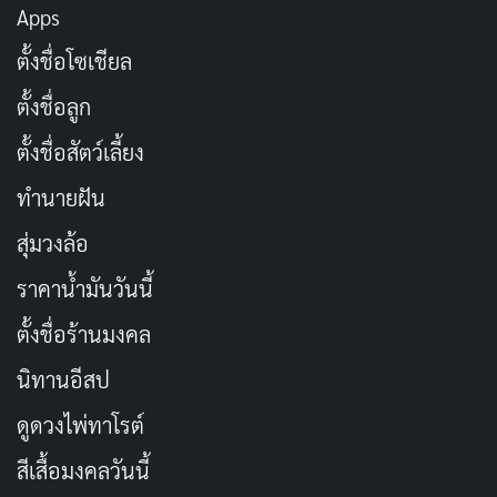
Apps
Succession กลับมาพิสูจน์อีกครั้งว่าเขาคือนักแสดงที่เก่ง
ตั้งชื่อโซเชียล
ที่สุดในการรับบทคนพิลึกและไร้ประโยชน์ การแสดงของ
เขาในบท Charles Guiteau เต็มไปด้วยความตลกขบขันแต่
ตั้งชื่อลูก
ก็น่าสงสารในเวลาเดียวกัน เขาถ่ายทอดความเป็นคนที่ถูก
ตั้งชื่อสัตว์เลี้ยง
หลอกให้เชื่อว่าตัวเองใกล้จะได้รับการยอมรับและความยิ่ง
ทำนายฝัน
ใหญ่ แต่ความจริงแล้วเขาไม่เคยมีโอกาสเลย ฉากที่เขาต้อง
พบกับ Garfield และพยายามขอตำแหน่งงาน ทำให้เราเห็น
สุ่มวงล้อ
ความสิ้นหวังและความบ้าคลั่งที่ค่อยๆ เพิ่มขึ้นในตัวของเขา
ราคาน้ำมันวันนี้
Michael Shannon
ในบท
James Garfield
แสดงให้เห็นถึง
ตั้งชื่อร้านมงคล
ความเป็นคนดี มีความฉลาด และมีหลักการที่แน่วแน่ เขา
นิทานอีสป
ถ่ายทอดการเป็นประธานาธิบดีที่ไม่เคยต้องการตำแหน่งนี้
ดูดวงไพ่ทาโรต์
แต่เมื่อได้รับเลือกแล้วก็พยายามทำหน้าที่อย่างเต็มที่เพื่อ
ปฏิรูประบบราชการและกำจัดความทุจริตคอร์รัปชัน
สีเสื้อมงคลวันนี้