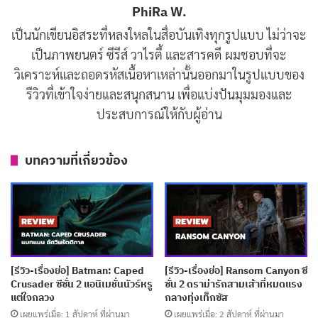
PhiRa W.
รีวิวและเรื่องย่อ Death by Lightning
เป็นนักเขียนอิสระที่หลงใหลในสื่อบันเทิงทุกรูปแบบ ไม่ว่าจะ
เป็นภาพยนตร์ ซีรีส์ วาไรตี้ และสารคดี ผมชอบที่จะ
(ฟ้าผ่าชี้ชะตาเมือง)
วิเคราะห์และถอดรหัสเนื้อหาเหล่านั้นออกมาในรูปแบบของ
รีวิวที่เข้าใจง่ายและสนุกสนาน เพื่อแบ่งปันมุมมองและ
Death by Lightning
เริ่มต้นด้วยฉากในปี 1969 ที่
ประสบการณ์ให้กับผู้อ่าน
พิพิธภัณฑ์การแพทย์กองทัพ เมื่อลูกจ้างคนหนึ่งทำขวดแก้ว
ใสตกลงมา ภายในมีสมองมนุษย์แช่ในน้ำยาถนอม และ
บทความที่เกี่ยวข้อง
คำถามที่ตามมาคือ “Charles Guiteau คือใครเนี่ย?”
คำถามนี้คือจุดเริ่มต้นของซีรีส์ที่จะพาเราย้อนกลับไปยุค
1880 เมื่อเรื่องราวที่ถูกลืมเลือนนี้เกิดขึ้นจริง
ซีรีส์นี้สร้างจากหนังสือชื่อดังของ
Candice Millard
เรื่อง
“Destiny of the Republic: A Tale of Madness, Medicine
[รีวิว-เรื่องย่อ] Batman: Caped
[รีวิว-เรื่องย่อ] Ransom Canyon ซี
Crusader ซีซั่น 2 แอนิเมชั่นนัวร์หรู
ซั่น 2 ดราม่ารักสามเส้าที่หมดแรง
and the Murder of a President” ที่ตีพิมพ์ในปี 2011 โดย
แต่ใจกลวง
กลางทุ่งเท็กซัส
เล่าเรื่องราวของ
James Garfield
ชาวไร่ธรรมดาและ
เผยแพร่เมื่อ: 1 สัปดาห์ ที่ผ่านมา
เผยแพร่เมื่อ: 2 สัปดาห์ ที่ผ่านมา