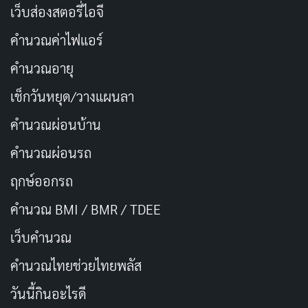
Shannon ซึ่งอายุ 49 ปีขณะถ่ายทำ ซึ่งเท่ากับอายุของ
เว็บส่องสตอรี่ไอจี
Garfield ขณะถูกลอบสังหารพอดี ทำให้การแสดงของเขามี
คำนวณค่าไฟแอร์
ความสมจริงมากขึ้น เขาบอกว่าการแสดงในซีรีส์เรื่องนี้
ทำให้เขาได้เรียนรู้ประวัติศาสตร์แบบที่ไม่เคยรู้สึกสนใจ
คำนวณอายุ
ตอนเรียนหนังสือ
เช็กวันหยุด/วางแผนลา
คำนวณผ่อนบ้าน
Nick Offerman
ที่เคยสร้างชื่อจาก Parks and Recreation
และ The Last of Us กลับมาด้วยบทบาท
รอง
คำนวณผ่อนรถ
ประธานาธิบดี Chester Arthur
ที่ดูเหมือนจะเป็นคนเมา
ฤกษ์ออกรถ
และหยาบคาย แต่กลับค่อยๆ พัฒนาจิตสำนึกในตัวเองเมื่อ
คำนวณ BMI / BMR / TDEE
เวลาผ่านไป การแสดงของ Offerman เต็มไปด้วยพลังและ
อารมณ์ขันที่ทำให้ตัวละครนี้น่าจดจำ แม้ว่าในซีรีส์จะทำให้
เว็บคํานวณ
Arthur ดูเหมือน Bluto Blutarsky ในโลกการเมือง ที่ชอบ
คํานวณไทยช่วยไทยพลัส
ตะโกนว่า “ดนตรี!” แต่ก็มีความลึกซึ้งในตัวละครที่ทำให้เรา
วันนี้กินอะไรดี
รู้สึกเห็นใจ