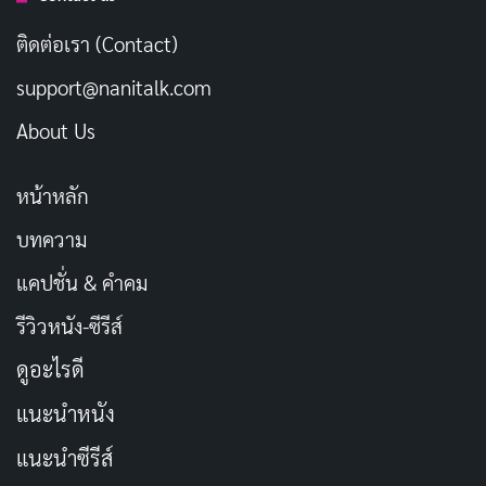
เผยแพร่เมื่อ: 1 สัปดาห์ ที่ผ่านมา
ติดต่อเรา (Contact)
[รีวิว-เรื่องย่อ] The Idaho Murders: College
support@nanitalk.com
Nightmare สารคดีคดีสะเทือนอเมริกา
เผยแพร่เมื่อ: 1 สัปดาห์ ที่ผ่านมา
About Us
หน้าหลัก
บทความ
แคปชั่น & คำคม
รีวิวหนัง-ซีรีส์
ดูอะไรดี
แนะนำหนัง
แนะนำซีรีส์
Matthew Macfadyen
ซึ่งเคยทำให้ทุกคนติดใจในซีรีส์