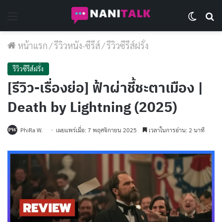
Menu
Switch 
Se
หน้าแรก
/
รีวิวหนัง-ซีรีส์
/
รีวิวซีรีส์ฝรั่ง
รีวิวซีรีส์ฝรั่ง
[รีวิว-เรื่องย่อ] ฟ้าผ่าชี้ชะตาเมือง |
Death by Lightning (2025)
PhiRa W.
เผยแพร่เมื่อ: 7 พฤศจิกายน 2025
เวลาในการอ่าน: 2 นาที