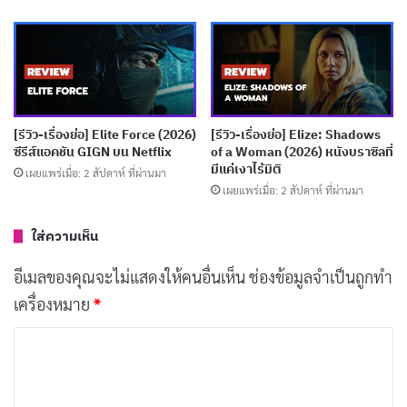
ทหารผ่านศึกสงครามกลางเมืองที่ไม่เคยคิดจะเป็น
ประธานาธิบดี แต่ด้วยการกล่าวสุนทรพจน์ที่ทรงพลังในการ
ประชุมพรรครีพับลิกันที่ชิคาโก เขากลับได้รับการเสนอชื่อ
แทน ซึ่งทำให้ภรรยาของเขา
Lucretia
แสดงโดย
Betty
Gilpin
รู้สึกไม่พอใจเป็นอย่างมาก เพราะเห็นว่าการเป็น
[รีวิว-เรื่องย่อ] Elite Force (2026)
[รีวิว-เรื่องย่อ] Elize: Shadows
ซีรีส์แอคชัน GIGN บน Netflix
of a Woman (2026) หนังบราซิลที่
ประธานาธิบดีจะนำมาซึ่งอันตรายต่อครอบครัว
มีแค่เงาไร้มิติ
เผยแพร่เมื่อ: 2 สัปดาห์ ที่ผ่านมา
เผยแพร่เมื่อ: 2 สัปดาห์ ที่ผ่านมา
ในขณะเดียวกัน
Charles Guiteau
แสดงโดย
Matthew
ใส่ความเห็น
Macfadyen
คือชายผู้หมกมุ่นอยู่กับความฝันที่จะได้เป็น
ส่วนหนึ่งของโลกการเมือง เขาเคยใช้ชีวิตอย่างล้มเหลว ถูก
อีเมลของคุณจะไม่แสดงให้คนอื่นเห็น
ช่องข้อมูลจำเป็นถูกทำ
พ่อทารุณกรรม และเคยเข้าร่วมกลุ่มศาสนาที่เหมือนลัทธิ
เครื่องหมาย
*
ชื่อ Oneida Community ซึ่งทำให้สภาพจิตใจของเขาแย่ลง
ค
Guiteau เชื่อว่าตัวเองมีบทบาทสำคัญในการชนะเลือกตั้ง
ว
ของ Garfield เพียงเพราะเขาเคยเขียนสุนทรพจน์สนับสนุน
า