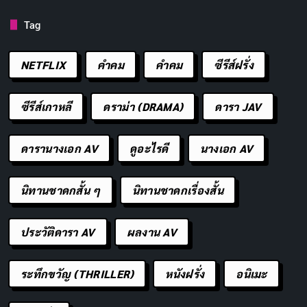
Tag
Shea Whigham
ซึ่งเป็นนักแสดงที่ถูกประเมินต่ำไปมากใน
บท
วุฒิสมาชิก Roscoe Conkling
แสดงได้อย่างยอดเยี่ยม
NETFLIX
คำคม
คําคม
ซีรีส์ฝรั่ง
ในฐานะสัญลักษณ์ของความเน่าเปื่อยในระบบสถาบัน เขา
แต่งตัวเหมือน Willy Wonka และมีท่าทีที่โอ้อวดจนน่าขัน
ซีรีส์เกาหลี
ดราม่า (DRAMA)
ดารา JAV
และน่าเกลียดในเวลาเดียวกัน การแสดงของ Whigham เป็น
หนึ่งในไฮไลท์ของซีรีส์เรื่องนี้
ดารานางเอก AV
ดูอะไรดี
นางเอก AV
Betty Gilpin
ในบท
Lucretia Garfield
ภรรยาของ
นิทานชาดกสั้น ๆ
นิทานชาดกเรื่องสั้น
ประธานาธิบดี แสดงได้อย่างน่าประทับใจในฐานะผู้หญิงที่
แข็งแกร่งและรอบรู้ เธอเป็นหนึ่งในคนแรกที่เห็นอันตรายที่
ประวัติดารา AV
ผลงาน AV
จะเกิดขึ้นกับสามีของเธอ และพยายามปกป้องครอบครัว
ของเธออย่างเต็มที่ ฉากที่เธอเข้าเยี่ยม Guiteau ในคุกหลัง
ระทึกขวัญ (THRILLER)
หนังฝรั่ง
อนิเมะ
จากที่สามีของเธอเสียชีวิตเป็นหนึ่งในฉากที่ทรงพลังที่สุดใน
ซีรีส์