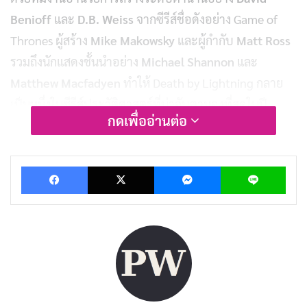
Benioff
และ
D.B. Weiss
จากซีรีส์ชื่อดังอย่าง Game of
Thrones ผู้สร้าง
Mike Makowsky
และผู้กำกับ
Matt Ross
รวมถึงนักแสดงชั้นนำอย่าง
Michael Shannon
และ
Matthew Macfadyen
ทำให้ Death by Lightning กลาย
เป็นหนึ่งในซีรีส์ประวัติศาสตร์ที่น่าจับตามองที่สุดในปี
กดเพื่ออ่านต่อ
2025 แต่มันดีแค่ไหน และเหมาะกับใครบ้าง? มาดูกันเลย!
Facebook
X
Messenger
Lin