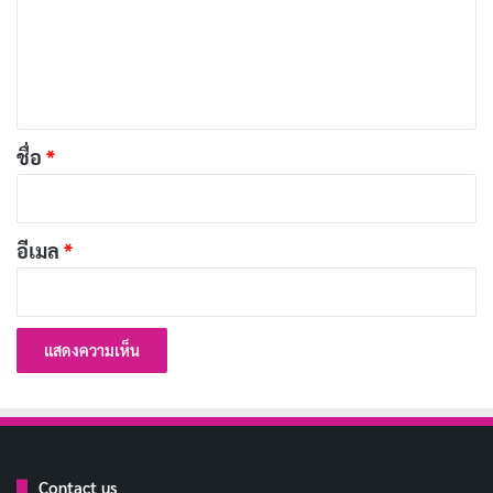
Ulysses Grant แล้วแก้ไขเป็นสนับสนุน Garfield แทน ความ
ม
เชื่อนี้ทำให้เขาคิดว่าตัวเองสมควรได้ตำแหน่ง
กงสุลใน
เ
ยุโรป
แต่เมื่อคำขอของเขาถูกปฏิเสธซ้ำแล้วซ้ำอีก ความคิด
ห็
ของเขาก็เริ่มบิดเบี้ยวไปในทางที่อันตราย
น
*
ชื่อ
*
บทความที่เกี่ยวข้อง
[รีวิว-เรื่องย่อ] Sterling Point (2026) ซีรีส์วัยรุ่น
อีเมล
*
Prime Video ที่ปมเยอะจนตัวละครจืด
เผยแพร่เมื่อ: 3 วัน ที่ผ่านมา
[รีวิว-เรื่องย่อ] The Bombing of Pan Am 103 ซีรีส์
คดีล็อกเกอร์บีที่กลายเป็นเพียงบันทึกการประชุม
เผยแพร่เมื่อ: 7 วัน ที่ผ่านมา
[รีวิว-เรื่องย่อ] Forbidden Woman (2026) ดราม่า
รักต้องห้าม 61 ตอนที่ดังไม่ถึงแก่น
Contact us