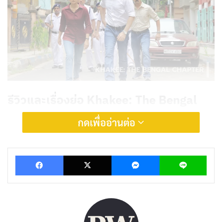
รีวิวและเรื่องย่อ Khakee: The Bengal
Chapter (ตำรวจ: บันทึกจากเบงกอล)
กดเพื่ออ่านต่อ
Khakee: The Bengal Chapter ดำเนินเรื่องผ่าน 7 ตอนที่
Facebook
X
Messenger
Lin
เต็มไปด้วยความตื่นเต้นและลุ้นระทึก ติดตามการทำงาน
ของ IPS อรชุน ไมตรา ผู้มีภารกิจหลักในการจัดการกับกลุ่ม
อาชญากรรมร้ายแรงในเมืองโกลกาตาปี 2002 เขาต้อง
เผชิญหน้ากับแรงกดดันจากฝ่ายการเมืองและอำนาจมืด
ต่าง ๆ ซึ่งส่งผลให้สถานการณ์ทวีความตึงเครียดและท้าทาย