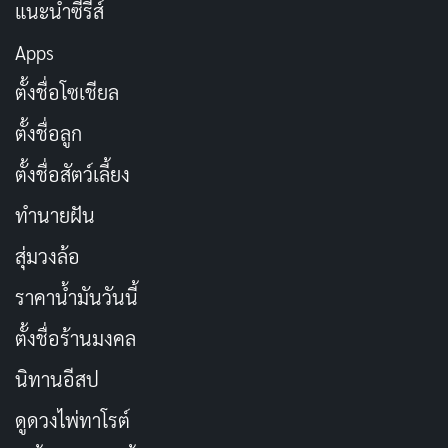
แนะนำซีรีส์
รวดเร็ว ฉากแอ็กชั่นที่สมจริง และการหักเหลี่ยมเฉือนคมที่
น่าตื่นเต้น
Apps
ตั้งชื่อโซเชียล
ซีรีส์สามารถนำเสนอวัฒนธรรมและภาษาท้องถิ่นของ
เบงกอลได้อย่างลงตัว แม้ตัวละครบางตัวจะใช้ภาษาฮินดี
ตั้งชื่อลูก
เป็นหลัก แต่ก็มีนักแสดงที่พูดภาษาเบงกาลีได้อย่างเป็น
ตั้งชื่อสัตว์เลี้ยง
ธรรมชาติ ช่วยเพิ่มความสมจริงและความน่าเชื่อถือให้กับ
ทำนายฝัน
เรื่องราวอย่างมาก
สุ่มวงล้อ
ราคาน้ำมันวันนี้
ตั้งชื่อร้านมงคล
นิทานอีสป
ดูดวงไพ่ทาโรต์