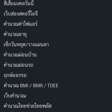
สีเสื้อมงคลวันนี้
เว็บส่องสตอรี่ไอจี
การดำเนินเรื่องในตอนท้ายสร้างความประทับใจและลุ้น
คำนวณค่าไฟแอร์
ระทึกจนวินาทีสุดท้าย แม้จะมีฉากที่ดูดราม่ามากไปบ้าง แต่
คำนวณอายุ
โดยรวมแล้วยังคงความน่าสนใจไว้ได้อย่างเหนียวแน่น ซึ่ง
เช็กวันหยุด/วางแผนลา
อาจส่งผลให้ผู้ชมอยากติดตามชมภาคต่อไปอย่างแน่นอน
คำนวณผ่อนบ้าน
Khakee: The Bengal Chapter เป็นซีรีส์ที่นอกจากจะมอบ
คำนวณผ่อนรถ
ความบันเทิงแล้ว ยังสะท้อนปัญหาสังคมและการเมืองอย่าง
จริงจัง การแสดงที่ยอดเยี่ยม การดำเนินเรื่องที่เข้มข้น และ
ฤกษ์ออกรถ
ฉากแอ็กชั่นที่สมจริง ทำให้ซีรีส์เรื่องนี้เหมาะสมกับการดู
คำนวณ BMI / BMR / TDEE
แบบต่อเนื่องอย่างมาก หากคุณชื่นชอบซีรีส์แนวตำรวจ
เว็บคํานวณ
ปะทะการเมือง คุณไม่ควรพลาดเรื่องนี้
คํานวณไทยช่วยไทยพลัส
อย่าลืมแชร์บทความนี้และแสดงความคิดเห็นด้านล่าง คุณ