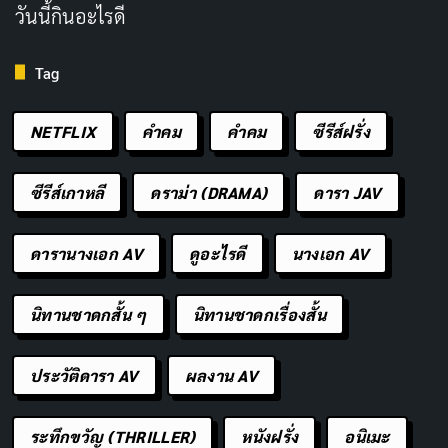
วันนี้กินอะไรดี
คิดอย่างไรกับซีรีส์นี้? ชอบตัวละครไหนมากที่สุด?
Tag
ชื่อเรื่องในภาษาไทย
: ตำรวจ: บันทึกจากเบงกอล
ประเภท
: อาชญากรรม, ระทึกขวัญ, แอ็คชั่น
NETFLIX
คำคม
คําคม
ซีรีส์ฝรั่ง
วันที่ออกอากาศ
: 20 มีนาคม 2025
นักแสดงนำ
: Jeet, Prosenjit Chatterjee,
ซีรีส์เกาหลี
ดราม่า (DRAMA)
ดารา JAV
Parambrata Chattopadhyay, Chitrangda Singh
ดารานางเอก AV
ดูอะไรดี
นางเอก AV
ผู้กำกับ
: Debatma Mandal, Tushar Kanti Ray
จำนวนตอน/ความยาว
: 7 ตอน
นิทานชาดกสั้น ๆ
นิทานชาดกเรื่องสั้น
เรตติ้ง IMDb
: 7.4/10
ช่องทางการดู
:
Netflix
ประวัติดารา AV
ผลงาน AV
ระทึกขวัญ (THRILLER)
หนังฝรั่ง
อนิเมะ