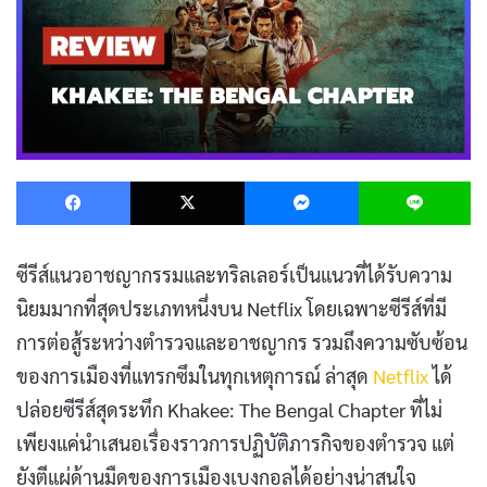
Facebook
X
Messenger
L
ซีรีส์แนวอาชญากรรมและทริลเลอร์เป็นแนวที่ได้รับความ
นิยมมากที่สุดประเภทหนึ่งบน Netflix โดยเฉพาะซีรีส์ที่มี
การต่อสู้ระหว่างตำรวจและอาชญากร รวมถึงความซับซ้อน
ของการเมืองที่แทรกซึมในทุกเหตุการณ์ ล่าสุด
Netflix
ได้
ปล่อยซีรีส์สุดระทึก Khakee: The Bengal Chapter ที่ไม่
เพียงแค่นำเสนอเรื่องราวการปฏิบัติภารกิจของตำรวจ แต่
ยังตีแผ่ด้านมืดของการเมืองเบงกอลได้อย่างน่าสนใจ