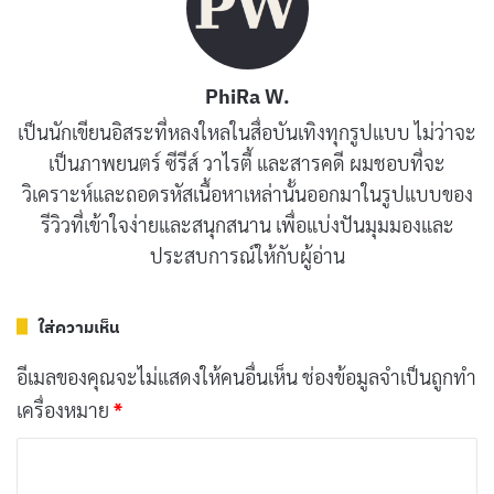
ยิ่งขึ้นในทุกตอน
จุดเด่นของซีรีส์อยู่ที่การแสดงที่แข็งแกร่งและสมจริง Jeet
PhiRa W.
รับบท อรชุน ไมตรา ได้อย่างยอดเยี่ยม นำเสนอบุคลิกของ
เป็นนักเขียนอิสระที่หลงใหลในสื่อบันเทิงทุกรูปแบบ ไม่ว่าจะ
เป็นภาพยนตร์ ซีรีส์ วาไรตี้ และสารคดี ผมชอบที่จะ
ตำรวจที่ไม่ยอมใคร มีทั้งเสน่ห์และความหนักแน่น ขณะ
วิเคราะห์และถอดรหัสเนื้อหาเหล่านั้นออกมาในรูปแบบของ
เดียวกัน Prosenjit Chatterjee ในบทบารุน รอย นักการ
รีวิวที่เข้าใจง่ายและสนุกสนาน เพื่อแบ่งปันมุมมองและ
เมืองผู้มีเล่ห์เหลี่ยมและอำนาจ มาพร้อมความน่าเกรงขามที่
ประสบการณ์ให้กับผู้อ่าน
ซ่อนอยู่ภายใต้บุคลิกอันเงียบขรึม สองนักแสดงระดับแถว
หน้าของวงการภาพยนตร์เบงกอลสร้างสรรค์ตัวละครได้
ใส่ความเห็น
อย่างยอดเยี่ยม
อีเมลของคุณจะไม่แสดงให้คนอื่นเห็น
ช่องข้อมูลจำเป็นถูกทำ
บทความที่เกี่ยวข้อง
เครื่องหมาย
*
[รีวิว-เรื่องย่อ] Black Trick: The Lawyer Who
ค
Controls Justice (2026) ซีรีส์กฎหมายญี่ปุ่น ลวง
ว