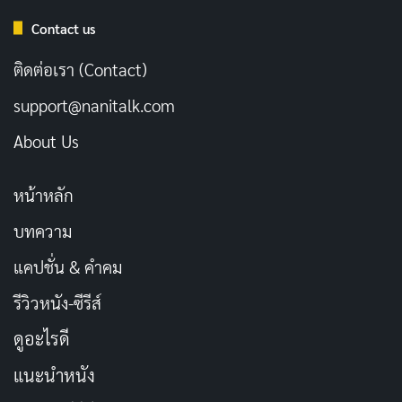
Ritwik Bhowmik ในบทบาทของซากอร์ ทาลุกดาร์ ก็เป็นตัว
Contact us
ละครสำคัญที่สร้างสีสันได้อย่างโดดเด่นและน่าจดจำ ด้วย
การแสดงที่มีเสน่ห์เฉพาะตัวที่ทำให้ผู้ชมติดตามอย่างใกล้
ติดต่อเรา (Contact)
ชิด
support@nanitalk.com
ซีรีส์นี้สะท้อนความเป็นจริงในสังคมเบงกอลยุคปี 2000 ได้
About Us
อย่างละเอียดลออ ไม่ว่าจะเป็นการแสดงถึงบรรยากาศ
การเมืองที่ซับซ้อนหรืออาชญากรรมที่รุนแรงและการทุจริต
หน้าหลัก
ที่ฝังรากลึกอยู่ในสังคม ทำให้ผู้ชมสัมผัสได้ถึงความสมจริง
บทความ
และอินไปกับสถานการณ์ต่างๆ ที่ถูกนำเสนอ
แคปชั่น & คำคม
แม้ว่าเนื้อเรื่องอาจจะดูคล้ายกับซีรีส์แนวเดียวกันที่เคยผ่าน
รีวิวหนัง-ซีรีส์
ตามาแล้ว แต่ความโดดเด่นของ Khakee: The Bengal
ดูอะไรดี
Chapter อยู่ที่การเล่าเรื่องที่ทรงพลังและชัดเจน ทุกตอน
แนะนำหนัง
สามารถดึงดูดผู้ชมให้ติดตามต่อเนื่อง ด้วยการดำเนินเรื่องที่