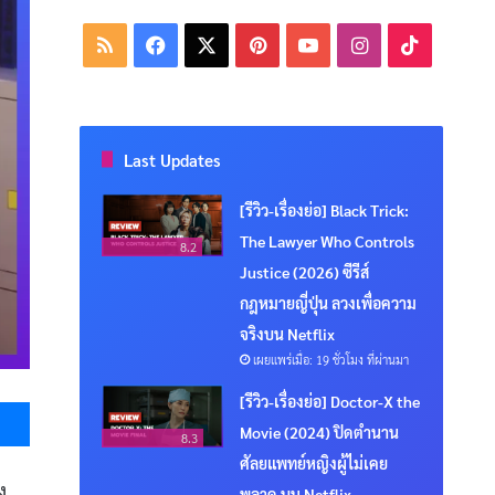
RSS
Facebook
X
Pinterest
YouTube
Instagram
TikTok
Last Updates
[รีวิว-เรื่องย่อ] Black Trick:
The Lawyer Who Controls
8.2
Justice (2026) ซีรีส์
กฎหมายญี่ปุ่น ลวงเพื่อความ
จริงบน Netflix
เผยแพร่เมื่อ: 19 ชั่วโมง ที่ผ่านมา
Messenger
[รีวิว-เรื่องย่อ] Doctor-X the
Movie (2024) ปิดตำนาน
8.3
ศัลยแพทย์หญิงผู้ไม่เคย
ง
พลาด บน Netflix