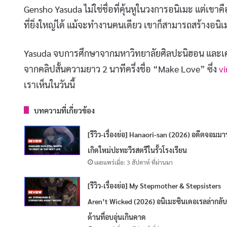
Gensho Yasuda ไม่ใช่ชื่อที่คุ้นหูในวงการอนิเมะ แต่เขาค
ที่ยิ่งใหญ่ได้ แม้จะทำงานคนเดียว เขาก็สามารถสร้างอนิเ
Yasuda จบการศึกษาจากมหาวิทยาลัยศิลปะนิฮอน และเค
จากคลิปสั้นความยาว 2 นาทีครึ่งชื่อ “Make Love” ซึ่ง
vi
เราเห็นในวันนี้
บทความที่เกี่ยวข้อง
[รีวิว-เรื่องย่อ] Hanaori-san (2026) อดีตจอมมา
เกิดใหม่ปะทะวีรสตรีในรั้วโรงเรียน
เผยแพร่เมื่อ: 3 สัปดาห์ ที่ผ่านมา
[รีวิว-เรื่องย่อ] My Stepmother & Stepsisters
Aren’t Wicked (2026) อนิเมะซินเดอเรลล่ากลับ
ด้านที่อบอุ่นเกินคาด