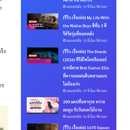
เผยแพร่เมื่อ: 19 ชั่วโมง ที่ผ่านมา
า
[รีวิว-เรื่องย่อ] My Life With
the Walter Boys ซีซั่น 3 ซี
2.8
รีส์วัยรุ่นที่หมดพลัง
เผยแพร่เมื่อ: 19 ชั่วโมง ที่ผ่านมา
ริง
[รีวิว-เรื่องย่อ] The Shards
(2026) ซีรีส์ไซโคทริลเลอร์
7.7
จากนิยาย Bret Easton Ellis
ที่ความหลอนคืบคลานแบบ
ไม่ต้องเร่ง
าร
เผยแพร่เมื่อ: 19 ชั่วโมง ที่ผ่านมา
200 แคปชั่นซากุระ หวาน
ละมุน รับวันดอกไม้บาน
เผยแพร่เมื่อ: 24 ชั่วโมง ที่ผ่านมา
[รีวิว-เรื่องย่อ] 1670 Season