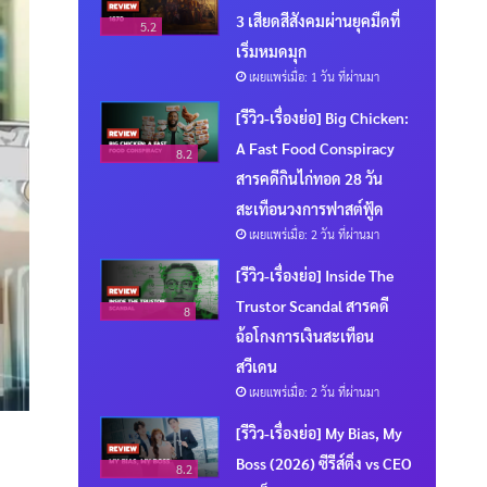
3 เสียดสีสังคมผ่านยุคมืดที่
5.2
เริ่มหมดมุก
เผยแพร่เมื่อ: 1 วัน ที่ผ่านมา
[รีวิว-เรื่องย่อ] Big Chicken:
A Fast Food Conspiracy
8.2
สารคดีกินไก่ทอด 28 วัน
สะเทือนวงการฟาสต์ฟู้ด
เผยแพร่เมื่อ: 2 วัน ที่ผ่านมา
[รีวิว-เรื่องย่อ] Inside The
Trustor Scandal สารคดี
8
ฉ้อโกงการเงินสะเทือน
สวีเดน
เผยแพร่เมื่อ: 2 วัน ที่ผ่านมา
[รีวิว-เรื่องย่อ] My Bias, My
Boss (2026) ซีรีส์ติ่ง vs CEO
8.2