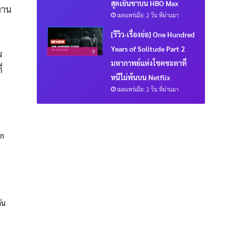
สุดเย็นชาบน HBO Max
งาน
เผยแพร่เมื่อ: 2 วัน ที่ผ่านมา
[รีวิว-เรื่องย่อ] One Hundred
Years of Solitude Part 2
น
9
มหากาพย์แห่งโชคชะตาที่
่
หนีไม่พ้นบน Netflix
เผยแพร่เมื่อ: 2 วัน ที่ผ่านมา
็ก
ัน