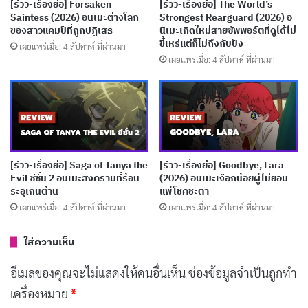
[รีวิว-เรื่องย่อ] Forsaken
[รีวิว-เรื่องย่อ] The World’s
ทำให้เรื่องนี้เต็มไปด้วยความสนุกสนานและน่าติดตาม
Saintess (2026) อนิเมะต่างโลก
Strongest Rearguard (2026) อ
ของสาวแคมป์ที่ถูกปฏิเสธ
นิเมะเกิดใหม่สายซัพพอร์ตที่ดูได้ไม่
ขี้เหร่แต่ก็ไม่ถึงกับปัง
เผยแพร่เมื่อ: 4 สัปดาห์ ที่ผ่านมา
บทความที่เกี่ยวข้อง
เผยแพร่เมื่อ: 4 สัปดาห์ ที่ผ่านมา
[รีวิว-เรื่องย่อ] Hanaori-san (2026) อดีตจอมมาร
เกิดใหม่ปะทะวีรสตรีในรั้วโรงเรียน
เผยแพร่เมื่อ: 3 สัปดาห์ ที่ผ่านมา
[รีวิว-เรื่องย่อ] MEBIUS DUST (2026) อนิเมะเด็ก
[รีวิว-เรื่องย่อ] Saga of Tanya the
[รีวิว-เรื่องย่อ] Goodbye, Lara
พลังพิเศษที่แนวคิดดีแต่ไปไม่สุด
Evil ซีซั่น 2 อนิเมะสงครามที่ร้อน
(2026) อนิเมะเงือกน้อยผู้ไม่ยอม
ระอุเกินต้าน
แพ้โชคชะตา
เผยแพร่เมื่อ: 3 สัปดาห์ ที่ผ่านมา
เผยแพร่เมื่อ: 4 สัปดาห์ ที่ผ่านมา
เผยแพร่เมื่อ: 4 สัปดาห์ ที่ผ่านมา
[รีวิว-เรื่องย่อ] My Stepmother & Stepsisters
ใส่ความเห็น
Aren’t Wicked (2026) อนิเมะซินเดอเรลล่ากลับ
ด้านที่อบอุ่นเกินคาด
อีเมลของคุณจะไม่แสดงให้คนอื่นเห็น
ช่องข้อมูลจำเป็นถูกทำ
เผยแพร่เมื่อ: 3 สัปดาห์ ที่ผ่านมา
เครื่องหมาย
*