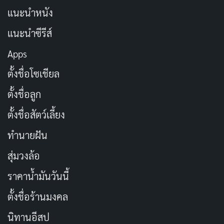
ซากุระ จิโยะ ในฐานะตัวละครเอกของเรื่อง มีบุคลิกที่น่ารัก
แนะนำหนัง
และเต็มไปด้วยความมุ่งมั่น อย่างไรก็ตาม ในบางครั้งการที่
เธอมีความหวังสูงในเรื่องความรักกับโนซากิ อาจทำให้เธอดู
แนะนำซีรีส์
อ่อนไหวเกินไป ซึ่งอาจเป็นจุดที่ทำให้คนดูบางส่วนรู้สึกว่า
Apps
เธอควรเข้มแข็งขึ้นมากกว่านี้ นอกจากนี้ การที่มีฉากตลก
ตั้งชื่อโซเชียล
มากเกินไป อาจทำให้ความรู้สึกโรแมนติกในเรื่องถูกบดบัง
ตั้งชื่อลูก
ไปบ้าง อย่างไรก็ตาม ความตลกของเรื่องก็เป็นจุดเด่นที่
ทำให้การ์ตูนเรื่องนี้แตกต่างจากการ์ตูนโรแมนติกเรื่องอื่นๆ
ตั้งชื่อสัตว์เลี้ยง
ทำนายฝัน
การที่โนซากิคุงยังคงไม่รู้ตัวถึงความรู้สึกของซากุระ สร้าง
ความท้าทายและความน่าติดตามให้กับเรื่องราว ความ
สุ่มวงล้อ
สัมพันธ์ที่ซับซ้อนระหว่างตัวละครทั้งสอง และตัวละครรอ
ราคาน้ำมันวันนี้
งอื่นๆ ช่วยสร้างความสนุกสนานและความประทับใจให้กับผู้
ตั้งชื่อร้านมงคล
ชมได้อย่างดี
นิทานอีสป