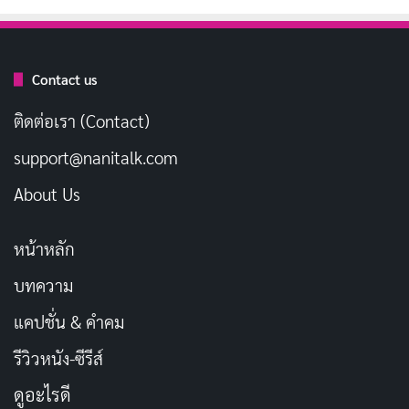
การออกแบบภาพมีความประณีตและมีเสน่ห์เฉพาะตัวที่
ทำให้คนดูติดตามได้อย่างเพลิดเพลิน
Contact us
นอกจากนี้ เพลงเปิดของเรื่อง “Kimi Janakya Dame Mitai”
ติดต่อเรา (Contact)
ที่ขับร้องโดย มาซาโยชิ โออิชิ ยังเพิ่มความสดใสและพลังให้
support@nanitalk.com
กับเรื่องได้อย่างยอดเยี่ยม เสียงกีตาร์ที่เป็นเอกลักษณ์ใน
เพลงนี้สร้างความรู้สึกที่มีชีวิตชีวา และทำให้เพลงเปิดเป็น
About Us
หนึ่งในองค์ประกอบที่น่าจดจำที่สุดของการ์ตูนเรื่องนี้
สำหรับผู้ที่ชื่นชอบเวอร์ชั่นภาษาญี่ปุ่นต้นฉบับ การแสดง
หน้าหลัก
ของนักพากย์ในเวอร์ชั่นซับก็ทำออกมาได้ดีเยี่ยม แต่หาก
บทความ
ใครที่ชอบดูเวอร์ชั่นพากย์ภาษาอังกฤษก็สามารถ
แคปชั่น & คำคม
เพลิดเพลินได้เช่นกัน เพราะมีการจัดทำเสียงพากย์ภาษา
รีวิวหนัง-ซีรีส์
อังกฤษสำหรับผู้ชมที่ไม่เข้าใจภาษาญี่ปุ่น
ดูอะไรดี