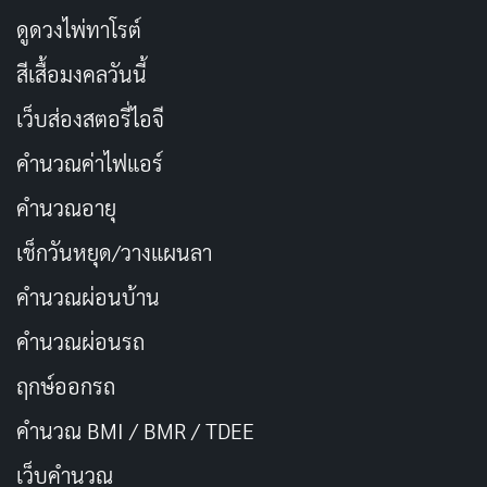
“Monthly Girls’ Nozaki-kun” เป็นการ์ตูนที่เหมาะสำหรับ
ดูดวงไพ่ทาโรต์
ผู้ที่ชอบแนวโรแมนติกคอมเมดี้ที่มีความฮาและเนื้อหาที่เบา
สีเสื้อมงคลวันนี้
สมอง การ์ตูนเรื่องนี้มอบความบันเทิงและความสนุกสนาน
ให้กับผู้ชมได้อย่างครบถ้วน แม้ว่าบางช่วงอาจมีการเน้นมุก
เว็บส่องสตอรี่ไอจี
ตลกมากเกินไปจนกลบความโรแมนติกไปบ้าง แต่การผสม
คำนวณค่าไฟแอร์
ผสานระหว่างตัวละครที่น่ารัก ฉากการ์ตูนที่สดใส และเพลง
คำนวณอายุ
ประกอบที่ติดหู ก็ทำให้เรื่องนี้เป็นอีกหนึ่งเรื่องที่ไม่ควร
พลาด
เช็กวันหยุด/วางแผนลา
คำนวณผ่อนบ้าน
ถึงแม้ว่าจะยังไม่มีข่าวการประกาศซีซั่นที่สอง แต่แฟนๆ
ของการ์ตูนเรื่องนี้ยังคงมีความหวัง เพราะตัวมังงะต้นฉบับ
คำนวณผ่อนรถ
ยังคงดำเนินต่อไป หากคุณกำลังมองหาการ์ตูนที่ดูแล้ว
ฤกษ์ออกรถ
อารมณ์ดี และเต็มไปด้วยความสนุกและความน่ารัก
คำนวณ BMI / BMR / TDEE
“Monthly Girls’ Nozaki-kun” คือการ์ตูนที่คุณควรรับชม
เว็บคํานวณ