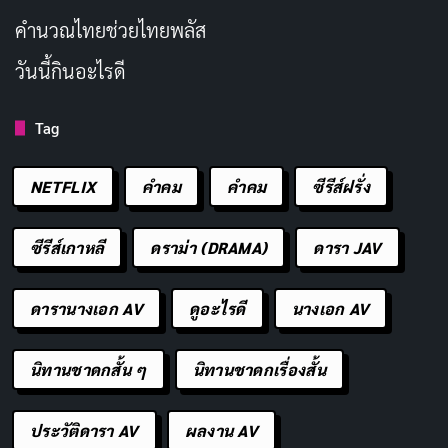
ประเภท: คอมเมดี้, โรแมนติก
คํานวณไทยช่วยไทยพลัส
วันที่ออกอากาศ: 7 กรกฎาคม 2014
วันนี้กินอะไรดี
นักแสดงนำ: Yuichi Nakamura, Ari Ozawa
ผู้กำกับ: Mitsue Yamazaki
Tag
จำนวนตอน/ความยาว: 12 ตอน
NETFLIX
คำคม
คําคม
ซีรีส์ฝรั่ง
เรตติ้ง
MyAnimeList
: 7.82/10
ช่องทางการดู: Bilibili, iQIYI
ซีรีส์เกาหลี
ดราม่า (DRAMA)
ดารา JAV
ดารานางเอก AV
ดูอะไรดี
นางเอก AV
นิทานชาดกสั้น ๆ
นิทานชาดกเรื่องสั้น
ประวัติดารา AV
ผลงาน AV