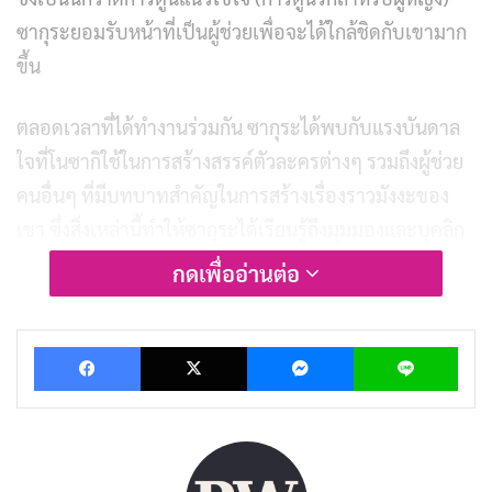
ซากุระยอมรับหน้าที่เป็นผู้ช่วยเพื่อจะได้ใกล้ชิดกับเขามาก
ขึ้น
ตลอดเวลาที่ได้ทำงานร่วมกัน ซากุระได้พบกับแรงบันดาล
ใจที่โนซากิใช้ในการสร้างสรรค์ตัวละครต่างๆ รวมถึงผู้ช่วย
คนอื่นๆ ที่มีบทบาทสำคัญในการสร้างเรื่องราวมังงะของ
เขา ซึ่งสิ่งเหล่านี้ทำให้ซากุระได้เรียนรู้ถึงมุมมองและบุคลิก
ที่แท้จริงของโนซากิ รวมถึงโลกของการทำงานเป็นนักวา
กดเพื่ออ่านต่อ
ดมังงะที่เธอไม่เคยคาดคิดมาก่อน
Facebook
X
Messenger
Lin