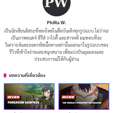
PhiRa W.
รีวิวและเรื่องย่อ Monthly Girls’ Nozaki-
เป็นนักเขียนอิสระที่หลงใหลในสื่อบันเทิงทุกรูปแบบ ไม่ว่าจะ
เป็นภาพยนตร์ ซีรีส์ วาไรตี้ และสารคดี ผมชอบที่จะ
kun (นักเขียนการ์ตูนสาวน้อยรายเดือนโน
วิเคราะห์และถอดรหัสเนื้อหาเหล่านั้นออกมาในรูปแบบของ
ซากิคุง)
รีวิวที่เข้าใจง่ายและสนุกสนาน เพื่อแบ่งปันมุมมองและ
ประสบการณ์ให้กับผู้อ่าน
“Monthly Girls’ Nozaki-kun” มีความพิเศษที่ผสมผสาน
ความโรแมนติกและความตลกได้อย่างลงตัว แต่ก็มีบางจุดที่
บทความที่เกี่ยวข้อง
การใช้มุกตลกมากเกินไปอาจทำให้ความโรแมนติกของเรื่อง
ลดความโดดเด่นลงไปบ้าง ซากุระเป็นตัวละครหลักที่มัก
มองทุกสถานการณ์ในแง่โรแมนติก ซึ่งบ่อยครั้งนำไปสู่ความ
ผิดหวังของเธอ ความพยายามของซากุระที่จะเข้าใกล้โน
ซากิ และความหวังว่าโนซากิจะเข้าใจความรู้สึกของเธอ