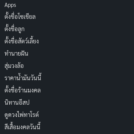
สามารถสร้างความประทับใจได้
Apps
ตั้งชื่อโซเชียล
สำหรับแฟนๆ ที่เป็นผู้ใหญ่ ซีรีส์นี้อาจจะดูเหมือนเป็นเพียง
ตั้งชื่อลูก
การบริการแฟนคลับแบบพื้นฐาน และไม่ได้สร้างสิ่งใหม่ๆ ให้
เราได้สัมผัสอย่างแท้จริง มันเป็นเรื่องที่น่าเสียดาย เพราะ
ตั้งชื่อสัตว์เลี้ยง
เราหวังว่าจะได้เห็นการผจญภัยที่สนุกสนานและเต็มไปด้วย
ทำนายฝัน
ความตื่นเต้นจากโลกของ Tomb Raider มากกว่านี้
สุ่มวงล้อ
ประเภท: แอ็กชัน, ผจญภัย
ราคาน้ำมันวันนี้
วันที่ออกอากาศ: 10 ตุลาคม 2024
ตั้งชื่อร้านมงคล
นักแสดงนำ: Hayley Atwell, Allen Maldonado, Earl
นิทานอีสป
Baylon, Richard Armitage
ดูดวงไพ่ทาโรต์
ผู้กำกับ: Tasha Huo
จำนวนตอน/ความยาว: 8 ตอน
สีเสื้อมงคลวันนี้