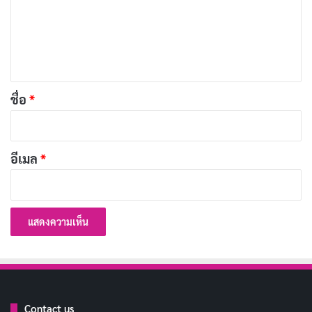
ม
เ
เมื่อพูดถึงตัวละครในซีรีส์นี้ เราจะพบว่าพวกเขามีลักษณะที่
ห็
จืดชืดและไม่น่าจดจำ แม้ว่าลาร่าจะเป็นตัวเอก แต่เธอก็
น
ต้องเผชิญกับปัญหาทางอารมณ์มากมาย ซึ่งบางครั้งก็ทำให้
*
ชื่อ
*
รู้สึกรำคาญ ตัวละครอื่นๆ ที่อยู่รอบตัวเธอก็ไม่ได้รับการ
พัฒนาอย่างเพียงพอ ทำให้ดูเหมือนว่าพวกเขาไม่มีชีวิตชีวา
อีเมล
*
Contact us