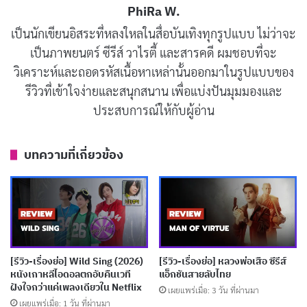
PhiRa W.
แม้ว่าเราจะได้เห็นสถานที่สวยงามมากมาย แต่เนื้อเรื่องกลับ
เป็นนักเขียนอิสระที่หลงใหลในสื่อบันเทิงทุกรูปแบบ ไม่ว่าจะ
เป็นภาพยนตร์ ซีรีส์ วาไรตี้ และสารคดี ผมชอบที่จะ
ไม่มีอะไรใหม่หรือแปลกใหม่ให้เราได้สัมผัส มันเหมือนกับ
วิเคราะห์และถอดรหัสเนื้อหาเหล่านั้นออกมาในรูปแบบของ
การนำเสนอสิ่งเดิมๆ ที่เราเคยเห็นในเกมหรือแม้กระทั่งใน
รีวิวที่เข้าใจง่ายและสนุกสนาน เพื่อแบ่งปันมุมมองและ
ภาพยนตร์ที่นำแสดงโดยแองเจลิน่า โจลี่ ซึ่งทำให้รู้สึกว่า
ประสบการณ์ให้กับผู้อ่าน
เรื่องราวนี้ซ้ำซากและน่าเบื่อ
บทความที่เกี่ยวข้อง
บทความที่เกี่ยวข้อง
[รีวิว-เรื่องย่อ] 1670 Season 3 เสียดสีสังคมผ่านยุค
มืดที่เริ่มหมดมุก
เผยแพร่เมื่อ: 23 ชั่วโมง ที่ผ่านมา
[รีวิว-เรื่องย่อ] Big Chicken: A Fast Food
[รีวิว-เรื่องย่อ] Wild Sing (2026)
[รีวิว-เรื่องย่อ] หลวงพ่อเสือ ซีรีส์
หนังเกาหลีไอดอลตกอับคืนเวที
แอ็กชันสายลับไทย
Conspiracy สารคดีกินไก่ทอด 28 วัน สะเทือนวง
ฝังใจกว่าแค่เพลงเดียวใน Netflix
เผยแพร่เมื่อ: 3 วัน ที่ผ่านมา
การฟาสต์ฟู้ด
เผยแพร่เมื่อ: 1 วัน ที่ผ่านมา