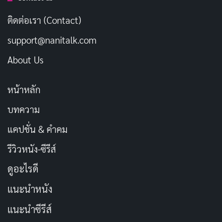
แม้จะมีตัวละครที่ยังอยู่ แต่พวกเขาก็ได้รับข้อมูลเพียงเล็ก
ติดต่อเรา (Contact)
น้อยจนทำให้ดูเหมือนว่าพวกเขาไม่มีความสำคัญ นอกจาก
support@nanitalk.com
นี้ การดำเนินเรื่องยังมีความซับซ้อนและไม่แน่นอน ทำให้ตัว
About Us
ละครเหล่านี้รู้สึกเหมือนถูกหลงทางในเส้นทางของเรื่องราว
หน้าหลัก
สุดท้ายแล้ว การสร้างอนิเมชันก็ไม่ได้ช่วยเพิ่มคุณค่าให้กับซี
รีส์นี้มากนัก มันกลับทำให้ผู้ชมรู้สึกเบื่อหน่าย และไม่มีอะไร
บทความ
ที่จะทำให้เราจดจำได้
แคปชั่น & คำคม
รีวิวหนัง-ซีรีส์
“Tomb Raider: The Legend of Lara Croft” เป็นซีรีส์ที่ดู
เหมือนจะมุ่งหวังที่จะสร้างความสนุกสนานสำหรับเด็กๆ
ดูอะไรดี
มากกว่าผู้ใหญ่ แม้ว่าจะมีความคิดถึงจากเกม แต่ก็ขาดเสน่ห์
แนะนำหนัง
และความน่าสนใจในการรับชม เรื่องราวทางอารมณ์ของลา
แนะนำซีรีส์
ร่าอาจจะหนักหน่วงเกินไปในบางช่วง และการผจญภัยก็ไม่