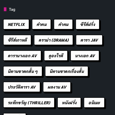
EPISODES
STATUS
16
Ended
Tag
TV Series
บู๊, ผจญภัย
แอนนิเมชั่น
จบแล้ว
Tomb Raider: ตำนานลาร่า ครอฟท์
NETFLIX
คำคม
คําคม
ซีรีส์ฝรั่ง
Tomb Raider: The Legend of Lara Croft
— 2024
ซีรีส์เกาหลี
ดราม่า (DRAMA)
ดารา JAV
2024
2 ซีซัน
16 ตอน
IMDB RATING
TMDB
ดารานางเอก AV
ดูอะไรดี
นางเอก AV
5.5
6.4
/10
/10
นักผจญภัยใจเด็ดอย่างลาร่า ครอฟท์ บุกตะลุยไปทุก
นิทานชาดกสั้น ๆ
นิทานชาดกเรื่องสั้น
มุมโลกเพื่อทำภารกิจไล่ล่าท้าอันตราย ขณะที่ต้อง
ต่อกรกับอดีตอันโหดร้ายฝังใจและไขเงื่อนงำปริศนา
ประวัติดารา AV
ผลงาน AV
โบราณกาล
ระทึกขวัญ (THRILLER)
หนังฝรั่ง
อนิเมะ
STREAM ON