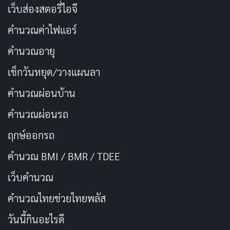
เรตติ้ง IMDb: –
เว็บส่องสตอรี่ไอจี
ช่องทางการดู:
Netflix
คำนวณค่าไฟแอร์
คำนวณอายุ
เช็กวันหยุด/วางแผนลา
คำนวณผ่อนบ้าน
คำนวณผ่อนรถ
ฤกษ์ออกรถ
คำนวณ BMI / BMR / TDEE
เว็บคํานวณ
คํานวณไทยช่วยไทยพลัส
FIRST AIR
SEASONS
2024-10-10
2
วันนี้กินอะไรดี