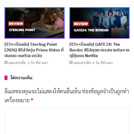
เผยแพร่เมื่อ: 1 วัน ที่ผ่านมา
[รีวิว-เรื่องย่อ] Inside The Trustor Scandal สารคดี
ฉ้อโกงการเงินสะเทือนสวีเดน
เผยแพร่เมื่อ: 1 วัน ที่ผ่านมา
[รีวิว-เรื่องย่อ] Sterling Point
[รีวิว-เรื่องย่อ] GATE24: The
[รีวิว-เรื่องย่อ] One Hundred Years of Solitude
(2026) ซีรีส์วัยรุ่น Prime Video ที่
Border ซีรีส์ศุลกากรสนามบินจาก
ปมเยอะจนตัวละครจืด
ญี่ปุ่นบน Netflix
Part 2 มหากาพย์แห่งโชคชะตาที่หนีไม่พ้นบน
เผยแพร่เมื่อ: 3 วัน ที่ผ่านมา
เผยแพร่เมื่อ: 4 วัน ที่ผ่านมา
Netflix
เผยแพร่เมื่อ: 1 วัน ที่ผ่านมา
ใส่ความเห็น
อีเมลของคุณจะไม่แสดงให้คนอื่นเห็น
ช่องข้อมูลจำเป็นถูกทำ
นอกจากนี้ เรื่องราวยังมีองค์ประกอบเหนือธรรมชาติที่ไม่
เครื่องหมาย
*
สมจริง ซึ่งทำให้ความตื่นเต้นของการผจญภัยลดลงไปอีก
ค
เมื่อเราคิดถึงลาร่าที่ต้องค้นหาสมบัติในสุสานและซากปรัก
ว
หักพัง สิ่งเหล่านี้ควรจะมีพื้นฐานทางวิทยาศาสตร์ที่ทำให้มัน
า
น่าสนใจ แต่ครั้งนี้กลับรู้สึกแปลกประหลาดและไม่น่าเชื่อถือ