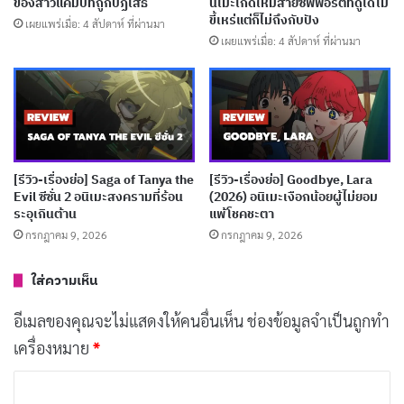
ของสาวแคมป์ที่ถูกปฏิเสธ
นิเมะเกิดใหม่สายซัพพอร์ตที่ดูได้ไม่
ขี้เหร่แต่ก็ไม่ถึงกับปัง
บทความที่เกี่ยวข้อง
เผยแพร่เมื่อ: 4 สัปดาห์ ที่ผ่านมา
เผยแพร่เมื่อ: 4 สัปดาห์ ที่ผ่านมา
[รีวิว-เรื่องย่อ] Hanaori-san (2026) อดีตจอมมาร
เกิดใหม่ปะทะวีรสตรีในรั้วโรงเรียน
เผยแพร่เมื่อ: 4 สัปดาห์ ที่ผ่านมา
[รีวิว-เรื่องย่อ] MEBIUS DUST (2026) อนิเมะเด็ก
[รีวิว-เรื่องย่อ] Saga of Tanya the
[รีวิว-เรื่องย่อ] Goodbye, Lara
พลังพิเศษที่แนวคิดดีแต่ไปไม่สุด
Evil ซีซั่น 2 อนิเมะสงครามที่ร้อน
(2026) อนิเมะเงือกน้อยผู้ไม่ยอม
เผยแพร่เมื่อ: 4 สัปดาห์ ที่ผ่านมา
ระอุเกินต้าน
แพ้โชคชะตา
กรกฎาคม 9, 2026
กรกฎาคม 9, 2026
[รีวิว-เรื่องย่อ] My Stepmother & Stepsisters
Aren’t Wicked (2026) อนิเมะซินเดอเรลล่ากลับ
ใส่ความเห็น
ด้านที่อบอุ่นเกินคาด
อีเมลของคุณจะไม่แสดงให้คนอื่นเห็น
ช่องข้อมูลจำเป็นถูกทำ
เผยแพร่เมื่อ: 4 สัปดาห์ ที่ผ่านมา
เครื่องหมาย
*
[รีวิว-เรื่องย่อ] Thunder 3 (2026) อนิเมะ CGI
ค
ทดลองของ Netflix ที่กล้าผสมสองโลกเข้าด้วยกัน