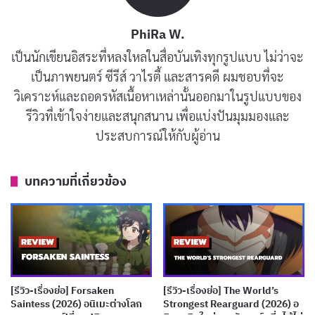
ซ่อนตัวอยู่ในโลกอื่น และคาชิหรือหมอเพลงมีหน้าที่ในการ
PhiRa W.
ค้นหาและทำสัญญากับเทพเหล่านั้นผ่านเสียงเพลงและการ
เป็นนักเขียนอิสระที่หลงใหลในสื่อบันเทิงทุกรูปแบบ ไม่ว่าจะ
เต้นรำ อิชิโยะ ตัวเอกของเรื่อง เป็นคาชิที่มีทักษะในระดับที่
เป็นภาพยนตร์ ซีรีส์ วาไรตี้ และสารคดี ผมชอบที่จะ
ไม่สูงนัก แต่เขากลับเป็นคนที่มีความตั้งใจในการค้นหา
วิเคราะห์และถอดรหัสเนื้อหาเหล่านั้นออกมาในรูปแบบของ
มหันตภัยสี่องค์ หรือ “สี่มหันตภัย” มาโดยตลอดตั้งแต่วัย
รีวิวที่เข้าใจง่ายและสนุกสนาน เพื่อแบ่งปันมุมมองและ
เด็ก
ประสบการณ์ให้กับผู้อ่าน
หนึ่งในจุดเด่นของอนิเมะเรื่องนี้คือ การผสมผสานเรื่องราว
บทความที่เกี่ยวข้อง
ที่เกี่ยวข้องกับเทพเจ้าและการใช้พลังเพลงเพื่อเชื่อมต่อกับ
สิ่งเหนือธรรมชาติ ซึ่งทำให้ผู้ชมรู้สึกตื่นเต้นกับการเปิดเผย
โลกที่ซ่อนอยู่ อย่างไรก็ตาม ระบบของสัญญาระหว่างเทพ
และคาชิในเรื่องกลับทำให้เกิดคำถามมากมายเกี่ยวกับความ
สัมพันธ์ระหว่างทั้งสองฝ่าย ในบางครั้งมันดูเหมือนจะ
[รีวิว-เรื่องย่อ] Forsaken
[รีวิว-เรื่องย่อ] The World’s
เป็นการบังคับหรือมีการใช้อำนาจที่ไม่สมดุล
Saintess (2026) อนิเมะต่างโลก
Strongest Rearguard (2026) อ