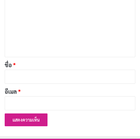
ว
[รีวิว-เรื่องย่อ] สการ์เพ็ตตา : ผ่าคดีนิติเวช |
า
Scarpetta (2026)
ม
มีนาคม 11, 2026
เ
ห็
ดูได้ที่ NETFLIX
น
*
ชื่อ
*
รีวิว A Nearly Normal Family
IMDb - 6.8
อีเมล
*
6.8