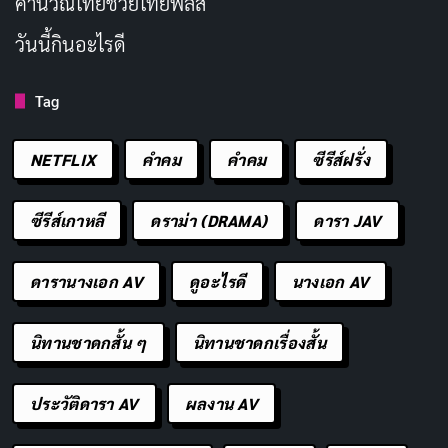
คํานวณไทยช่วยไทยพลัส
VO
CG
วันนี้กินอะไรดี
Melisa
Håkan
Vera Olin
Cedomir
Louise
Ferhatovic
Bengtsson
Glisovic
Amina Besic
Mikael Blomberg
Nalle
Tag
NETFLIX
คำคม
คําคม
ซีรีส์ฝรั่ง
ซีรีส์สืบสวน
ซีรีส์เกาหลี
ดราม่า (DRAMA)
ดารา JAV
Copy URL
ดารานางเอก AV
ดูอะไรดี
นางเอก AV
นิทานชาดกสั้น ๆ
นิทานชาดกเรื่องสั้น
ประวัติดารา AV
ผลงาน AV