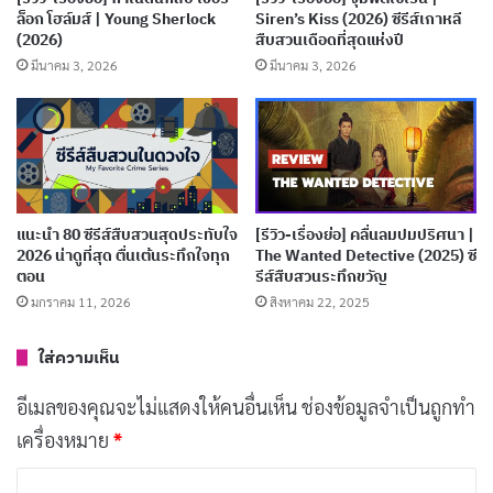
ขวัญที่ดูเพลินๆ และแฝงไปด้วยข้อคิด ซีรีส์เรื่อง A Nearly
ล็อก โฮล์มส์ | Young Sherlock
Siren’s Kiss (2026) ซีรีส์เกาหลี
(2026)
สืบสวนเดือดที่สุดแห่งปี
Normal Family (2023) เป็นตัวเลือกที่ไม่ควรพลาด
มีนาคม 3, 2026
มีนาคม 3, 2026
บทความที่เกี่ยวข้อง
[รีวิว-เรื่องย่อ] A Good Girl’s Guide to Murder ซี
ซั่น 2 ซีรีส์วัยรุ่นที่ดาร์กกว่าเดิม
พฤษภาคม 30, 2026
แนะนำ 80 ซีรีส์สืบสวนสุดประทับใจ
[รีวิว-เรื่องย่อ] คลื่นลมปมปริศนา |
2026 น่าดูที่สุด ตื่นเต้นระทึกใจทุก
The Wanted Detective (2025) ซี
โปรไฟล์เลอร์ (Profiler) คืออะไร ทำงานยังไง ต่าง
ตอน
รีส์สืบสวนระทึกขวัญ
มกราคม 11, 2026
สิงหาคม 22, 2025
จากนักจิตวิทยาอย่างไร
พฤษภาคม 22, 2026
ใส่ความเห็น
[รีวิว-เรื่องย่อ] อ่านใจปีศาจ | Through the
อีเมลของคุณจะไม่แสดงให้คนอื่นเห็น
ช่องข้อมูลจำเป็นถูกทำ
Darkness (2022) ซีรีส์โปรไฟล์เลอร์เกาหลีจากเรื่อง
เครื่องหมาย
*
จริง
ค
พฤษภาคม 22, 2026