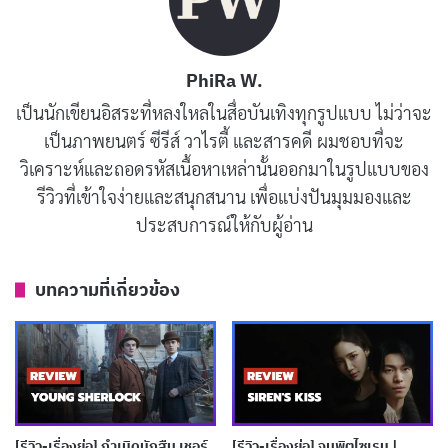
โปรดักชัน
ซีรีส์เรื่อง A Nearly Normal Family (2023) ได้รับการ
PhiRa W.
สร้างสรรค์อย่างพิถีพิถัน ตั้งแต่การถ่ายภาพที่สวยงามและ
เป็นนักเขียนอิสระที่หลงใหลในสื่อบันเทิงทุกรูปแบบ ไม่ว่าจะ
สื่อถึงความรู้สึกอึมครึม ไปจนถึงการตัดต่อที่ชวนติดตาม
เป็นภาพยนตร์ ซีรีส์ วาไรตี้ และสารคดี ผมชอบที่จะ
และทำให้ผู้ชมตื่นเต้นอยู่ตลอดเวลา ซีรีส์เรื่องนี้ยังได้สอด
วิเคราะห์และถอดรหัสเนื้อหาเหล่านั้นออกมาในรูปแบบของ
รีวิวที่เข้าใจง่ายและสนุกสนาน เพื่อแบ่งปันมุมมองและ
แทรกประเด็นทางสังคมต่างๆ เอาไว้ เช่น ความเหลื่อมล้ำ
ประสบการณ์ให้กับผู้อ่าน
ทางสังคม และความสำคัญของความจริงใจในครอบครัว
บทสรุป
บทความที่เกี่ยวข้อง
ซีรีส์เรื่อง A Nearly Normal Family (2023) เป็นซีรีส์แนว
ระทึกขวัญที่ดูสนุกและชวนติดตามตลอดเวลา ซีรีส์เรื่องนี้
จะทำให้ผู้ชมสงสัยถึงตัวละครต่างๆ และพยายามหาคำตอบ
ว่าใครคือฆาตกรตัวจริง หากคุณกำลังมองหาซีรีส์แนวระทึก
[รีวิว-เรื่องย่อ] กำเนิดนักสืบ เชอร์
[รีวิว-เรื่องย่อ] จุมพิตไซเรน |