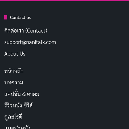
หลังจากอ่านรีวิวนี้แล้ว คุณอาจจะอยากดูซีรีส์เรื่อง A
Nearly Normal Family (2023) แล้วใช่ไหม? ถ้าเช่นนั้น
Contact us
ก็สามารถรับชมซีรีส์เรื่องนี้ได้บน Netflix แล้ววันนี้!
ติดต่อเรา (Contact)
User Rating:
Be the first one !
support@nanitalk.com
About Us
หน้าหลัก
บทความ
แคปชั่น & คำคม
รีวิวหนัง-ซีรีส์
ดูอะไรดี
แนะนำหนัง