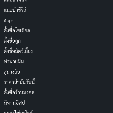
แนะนำซีรีส์
FIRST AIR
SEASONS
Apps
2023-11-24
1
ตั้งชื่อโซเชียล
EPISODES
STATUS
ตั้งชื่อลูก
6
Ended
TV Series
อาชญากรรม
หนังชีวิต
จบแล้ว
ตั้งชื่อสัตว์เลี้ยง
ครอบครัวนี้... เกือบธรรมดา
ทำนายฝัน
En helt vanlig familj
— 2023
สุ่มวงล้อ
2023
1 ซีซัน
6 ตอน
ราคาน้ำมันวันนี้
IMDB RATING
TMDB
6.9
6.9
ตั้งชื่อร้านมงคล
/10
/10
นิทานอีสป
โลกของครอบครัวที่ดูเหมือนจะสมบูรณ์แบบอาจพัง
ทลาย เมื่อเหตุฆาตกรรมที่น่าตกตะลึงเป็นบทพิสูจน์ว่า