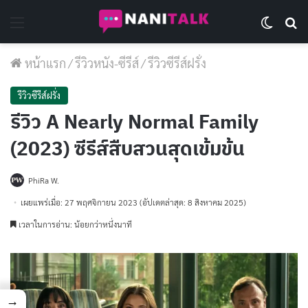
Menu
Switch 
Se
หน้าแรก
/
รีวิวหนัง-ซีรีส์
/
รีวิวซีรีส์ฝรั่ง
รีวิวซีรีส์ฝรั่ง
รีวิว A Nearly Normal Family
(2023) ซีรีส์สืบสวนสุดเข้มข้น
PhiRa W.
เผยแพร่เมื่อ: 27 พฤศจิกายน 2023
(อัปเดตล่าสุด: 8 สิงหาคม 2025)
เวลาในการอ่าน: น้อยกว่าหนึ่งนาที
→