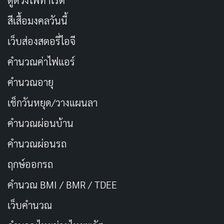
ดูดวงไพ่ทาโรต์
ทุกคนยินยอมพร้อมทำทุกวิถีทางเพื่อปกป้องกันและ
สีเสื้อมงคลวันนี้
กัน
เว็บส่องสตอรี่ไอจี
STREAM ON
คำนวณค่าไฟแอร์
Netflix
คำนวณอายุ
เช็กวันหยุด/วางแผนลา
นักแสดงนำ
คำนวณผ่อนบ้าน
คำนวณผ่อนรถ
ฤกษ์ออกรถ
Alexandra
Lo Kauppi
Björn
Christian
Ulrika Sandell
Karlsson
Bengtsson
Fandango
คำนวณ BMI / BMR / TDEE
Adam Sandell
Tyrefors
Sundgren
Stella Sandell
Christoffer 'Chris
เว็บคํานวณ
Olsen