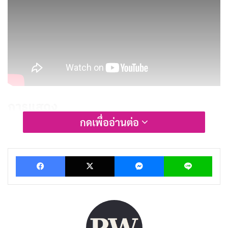
การแสดง
กดเพื่ออ่านต่อ
นักแสดงในซีรีส์เรื่อง A Nearly Normal Family (2023)
แสดงได้อย่างยอดเยี่ยม โดยเฉพาะอย่างยิ่ง Alexandra
Facebook
X
Messenger
Lin
Karlsson Tyrefors ที่รับบทเป็น Stella Bülow หัวหน้า
ครอบครัวที่ดูเหมือนจะเข้มแข็งและควบคุมทุกอย่างได้ แต่
เบื้องหลังกลับเต็มไปด้วยความหวาดระแวงและความรู้สึก
ผิดชอบชั่วดี