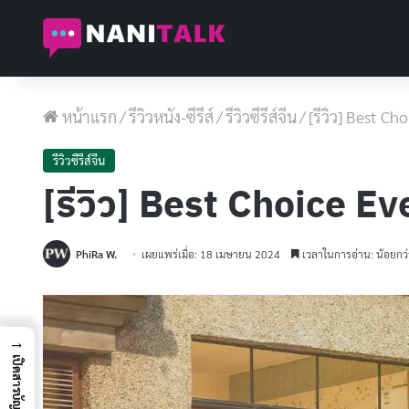
หน้าแรก
/
รีวิวหนัง-ซีรีส์
/
รีวิวซีรีส์จีน
/
[รีวิว] Best Ch
รีวิวซีรีส์จีน
[รีวิว] Best Choice Ev
PhiRa W.
เผยแพร่เมื่อ: 18 เมษายน 2024
เวลาในการอ่าน: น้อยกว่
→
เปิดสารบัญ