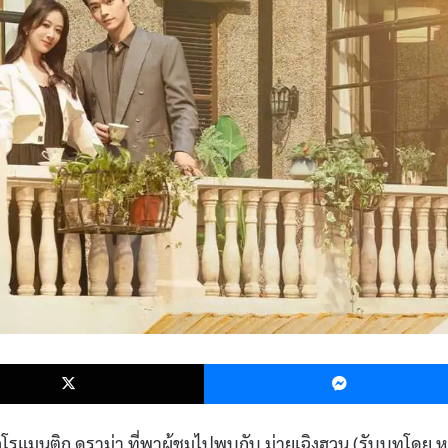
k
X
นวโรแมนติก ดราม่า ที่พาผู้ชมไปพบกับ ม่ายเฉิงฮวน (รับบทโดย 