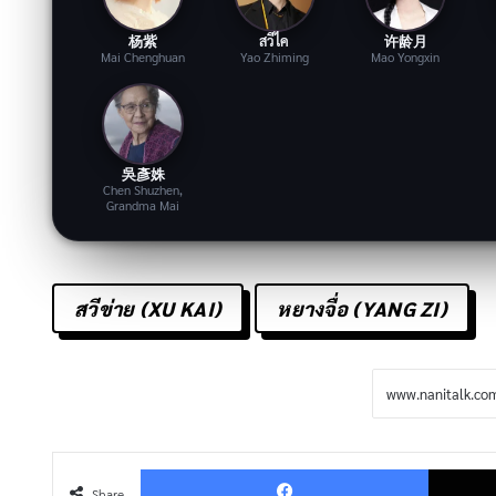
杨紫
สวีไค
许龄月
Mai Chenghuan
Yao Zhiming
Mao Yongxin
吳彥姝
Chen Shuzhen,
Grandma Mai
สวีข่าย (XU KAI)
หยางจื่อ (YANG ZI)
Facebo
Share