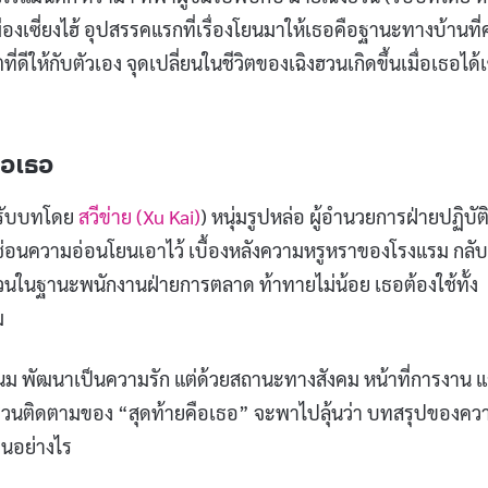
ในเมืองเซี่ยงไฮ้ อุปสรรคแรกที่เรื่องโยนมาให้เธอคือฐานะทางบ้านที่
ีให้กับตัวเอง จุดเปลี่ยนในชีวิตของเฉิงฮวนเกิดขึ้นเมื่อเธอได้เ
ือเธอ
 (รับบทโดย
สวีข่าย (Xu Kai)
) หนุ่มรูปหล่อ ผู้อำนวยการฝ่ายปฏิบัต
ซ่อนความอ่อนโยนเอาไว้ เบื้องหลังความหรูหราของโรงแรม กลับ
วนในฐานะพนักงานฝ่ายการตลาด ท้าทายไม่น้อย เธอต้องใช้ทั้ง
ม
ม พัฒนาเป็นความรัก แต่ด้วยสถานะทางสังคม หน้าที่การงาน 
าวชวนติดตามของ “สุดท้ายคือเธอ” จะพาไปลุ้นว่า บทสรุปของคว
็นอย่างไร