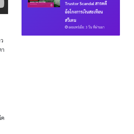
Trustor Scandal สารคดี
8
ฉ้อโกงการเงินสะเทือน
สวีเดน
เผยแพร่เมื่อ: 3 วัน ที่ผ่านมา
าว
ตา
ิค