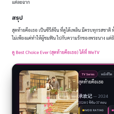
แต่ละฉาก
สรุป
สุดท้ายคือเธอ เป็นซีรีส์จีน ที่ดูได้เพลิน มีครบทุกรสชาติ ท
ไม่เพียงแค่ทำให้ผู้ชมฟิน ไปกับความรักของพระนาง แต่ย
ดู Best Choice Ever (สุดท้ายคือเธอ) ได้ที่ WeTV
TV Series
หนังชีวิต
สุดท้ายคือเธอ
承欢记
— 2024
2024
1 ซีซัน
37 ตอน
IMDB RATING