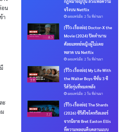
กฎหมายญี่ปุ่น ลวงเพื่อความ
ค่อน
จริงบน Netflix
ข้า
เผยแพร่เมื่อ: 2 วัน ที่ผ่านมา
[รีวิว-เรื่องย่อ] Doctor-X the
Movie (2024) ปิดตำนาน
8.3
ศัลยแพทย์หญิงผู้ไม่เคย
พลาด บน Netflix
ิ
เผยแพร่เมื่อ: 2 วัน ที่ผ่านมา
มี
[รีวิว-เรื่องย่อ] My Life With
the Walter Boys ซีซั่น 3 ซี
2.8
รีส์วัยรุ่นที่หมดพลัง
เผยแพร่เมื่อ: 2 วัน ที่ผ่านมา
และ
[รีวิว-เรื่องย่อ] The Shards
าม
(2026) ซีรีส์ไซโคทริลเลอร์
7.7
จากนิยาย Bret Easton Ellis
ที่ความหลอนคืบคลานแบบ