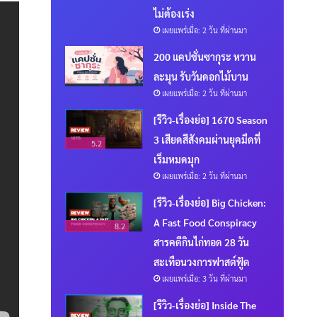
ไม่ต้องเร่ง
เผยแพร่เมื่อ: 2 วัน ที่ผ่านมา
200 แคปชั่นซากุระ หวาน
ละมุน รับวันดอกไม้บาน
เผยแพร่เมื่อ: 2 วัน ที่ผ่านมา
[รีวิว-เรื่องย่อ] 1670 Season
3 เสียดสีสังคมผ่านยุคมืดที่
5.2
เริ่มหมดมุก
เผยแพร่เมื่อ: 2 วัน ที่ผ่านมา
[รีวิว-เรื่องย่อ] Big Chicken:
A Fast Food Conspiracy
8.2
สารคดีกินไก่ทอด 28 วัน
สะเทือนวงการฟาสต์ฟู้ด
เผยแพร่เมื่อ: 3 วัน ที่ผ่านมา
[รีวิว-เรื่องย่อ] Inside The