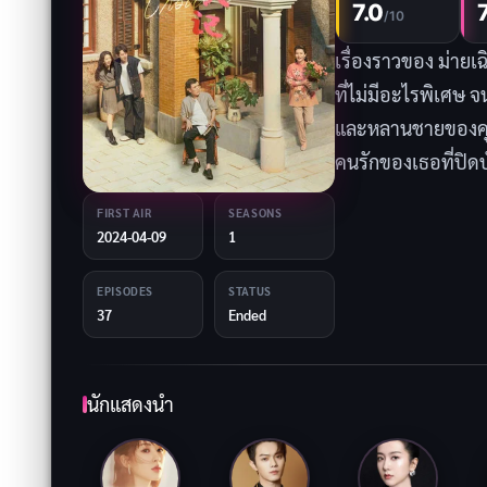
7.0
/10
เรื่องราวของ ม่าย
ที่ไม่มีอะไรพิเศษ จ
และหลานชายของคุณย่
คนรักของเธอที่ปิด
ทำงานปกติทั่วไปกลั
FIRST AIR
SEASONS
ฮวนจะจัดการปัญหาแต
2024-04-09
1
ใกล้ชิดกันมากขึ้นเร
EPISODES
STATUS
37
Ended
นักแสดงนำ