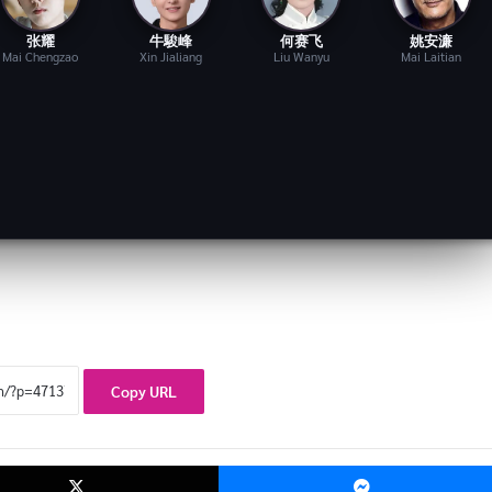
张耀
牛駿峰
何赛飞
姚安濂
Mai Chengzao
Xin Jialiang
Liu Wanyu
Mai Laitian
Copy URL
ok
X