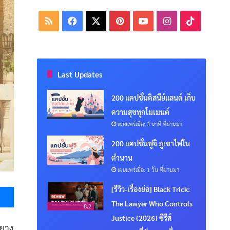
RSS
Facebook
X
Pinterest
YouTube
Instagram
TikTok
Last Updates
200 แคปชั่นดิสนีย์แลนด์ เก็บ
ความสุขทุกโมเมนต์
เผยแพร่เมื่อ: 3 นาที ที่ผ่านมา
200 แคปชั่นฟูจิ ภูเขาไฟใน
ตำนาน
เผยแพร่เมื่อ: 1 วัน ที่ผ่านมา
Messenger
[รีวิว-เรื่องย่อ] Black Trick:
The Lawyer Who Controls
8.2
Justice (2026) ซีรีส์
หยาง