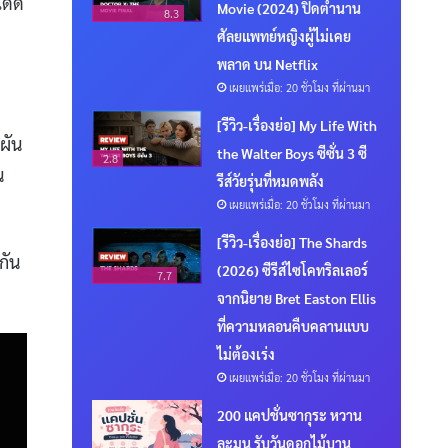
บโดด
Movie (2024) ปิดตำนาน
8.3
ศัลยแพทย์หญิงผู้ไม่เคย
พลาด บน Netflix
เผยแพร่เมื่อ: 20 ชั่วโมง ที่ผ่านมา
[รีวิว-เรื่องย่อ] My Life With
กผัน
the Walter Boys ซีซั่น 3 ซี
2.8
น
รีส์วัยรุ่นที่หมดพลัง
เผยแพร่เมื่อ: 20 ชั่วโมง ที่ผ่านมา
[รีวิว-เรื่องย่อ] The Shards
กัน
(2026) ซีรีส์ไซโคทริลเลอร์
7.7
จากนิยาย Bret Easton Ellis
ที่ความหลอนคืบคลานแบบ
ไม่ต้องเร่ง
เผยแพร่เมื่อ: 20 ชั่วโมง ที่ผ่านมา
200 แคปชั่นซากุระ หวาน
ละมุน รับวันดอกไม้บาน