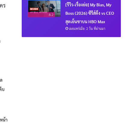
[รีวิว-เรื่องย่อ] My Bias, My
ะคร
Boss (2026) ซีรีส์ติ่ง vs CEO
8.2
สุดเย็นชาบน HBO Max
เผยแพร่เมื่อ: 2 วัน ที่ผ่านมา
จ
ิล
คืบ
หน้า