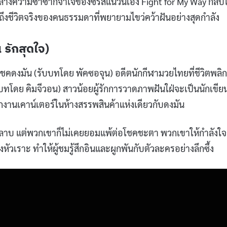
มกลางความซ้ำซากจำเจของซีรีส์แนวนี้เอง Fight for My Way กลั
็นถึงชีวิตจริงของคนธรรมดาที่พยายามไขว่คว้าฝันอย่างสุดกำลัง
น รักสุดใจ)
ด็ก โชคดงมัน (รับบทโดย พัคซอจุน) อดีตนักกีฬามวยไทยที่ชีวิตพลิ
ทโดย คิมจีวอน) สาวน้อยผู้รักการวาดภาพฝันใฝ่จะเป็นนักเขีย
ักงานเคาน์เตอร์ในห้างสรรพสินค้าแห่งเดียวกับดงมัน
บกุหลาบ แต่พวกเขาก็ไม่เคยยอมแพ้ต่อโชคชะตา พวกเขาให้กำลังใจ
ัวเราะ ทำให้ผู้ชมรู้สึกอินและผูกพันกับตัวละครอย่างลึกซึ้ง