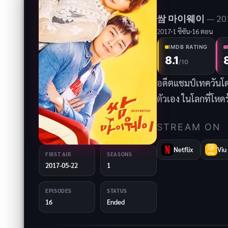
쌈 마이웨이
— 20
2017
1 ซีซัน
16 ตอน
IMDB RATING
8.1
/10
อดีตแชมป์เทควันโ
ตัวเอง ในโลกที่โหดร
STREAM ON
Netflix
Viu
FIRST AIR
SEASONS
2017-05-22
1
EPISODES
STATUS
16
Ended