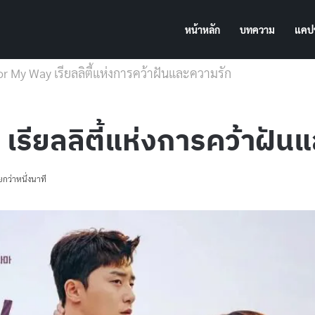
หน้าหลัก
บทความ
แคปช
 for My Way เรียลลิตี้แห่งการคว้าฝันและความรัก
 เรียลลิตี้แห่งการคว้าฝั
กว่าหนึ่งนาที