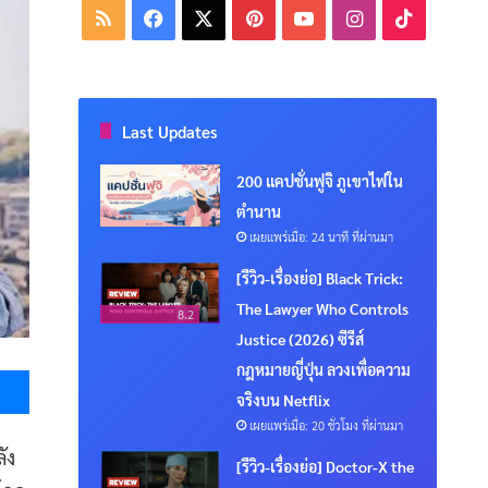
RSS
Facebook
X
Pinterest
YouTube
Instagram
TikTok
Last Updates
200 แคปชั่นฟูจิ ภูเขาไฟใน
ตำนาน
เผยแพร่เมื่อ: 24 นาที ที่ผ่านมา
[รีวิว-เรื่องย่อ] Black Trick:
The Lawyer Who Controls
8.2
Justice (2026) ซีรีส์
Messenger
กฎหมายญี่ปุ่น ลวงเพื่อความ
จริงบน Netflix
เผยแพร่เมื่อ: 20 ชั่วโมง ที่ผ่านมา
ัง
[รีวิว-เรื่องย่อ] Doctor-X the