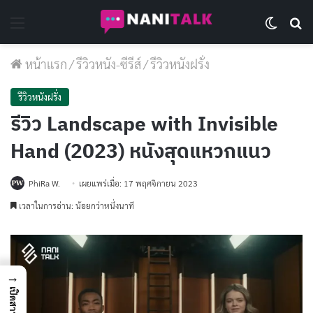
Menu
Switch 
Se
หน้าแรก
/
รีวิวหนัง-ซีรีส์
/
รีวิวหนังฝรั่ง
รีวิวหนังฝรั่ง
รีวิว Landscape with Invisible
Hand (2023) หนังสุดแหวกแนว
PhiRa W.
เผยแพร่เมื่อ: 17 พฤศจิกายน 2023
เวลาในการอ่าน: น้อยกว่าหนึ่งนาที
→
เปิดสารบัญ