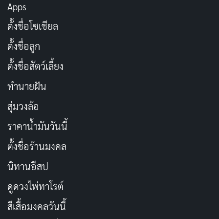
Apps
ตั้งชื่อโซเชียล
หากคุณกำลังมองหาหนังไซไฟที่ไม่เหมือนใครและชวน
ตั้งชื่อลูก
ให้คิด "Landscape with Invisible Hand" เป็นตัวเลือก
ตั้งชื่อสัตว์เลี้ยง
ที่น่าสนใจ หนังเรื่องนี้จะพาคุณไปสู่โลกอนาคตที่แสน
สวยงามแต่แฝงไปด้วยความเหลื่อมล้ำทางสังคมและ
ทำนายฝัน
ความขัดแย้งทางความคิด
สุ่มวงล้อ
ราคาน้ำมันวันนี้
User Rating:
Be the first one !
ตั้งชื่อร้านมงคล
นิทานอีสป
ดูดวงไพ่ทาโรต์
สีเสื้อมงคลวันนี้