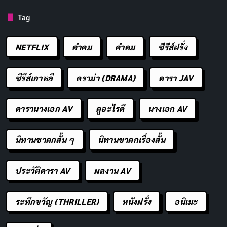
5.9
53
71
/10
/100
%
Tag
ในอนาคตอันใกล้ เมื่อการปกครองแบบเจ้าขุนมูลนาย
NETFLIX
คำคม
คําคม
ซีรีส์ฝรั่ง
และเทคโนโลยีขั้นสูงของเผ่าพันธุ์ต่างดาวที่เข้ามายึด
ครองโลกทำให้คนส่วนใหญ่แร้นแค้นและตกงาน วัยรุ่น
ซีรีส์เกาหลี
ดราม่า (DRAMA)
ดารา JAV
สองคนจึงวางแผนสุ่มเสี่ยงเพื่อสร้างอนาคตให้กับ
ครอบครัว
ดารานางเอก AV
ดูอะไรดี
นางเอก AV
นักแสดงนำ
นิทานชาดกสั้น ๆ
นิทานชาดกเรื่องสั้น
ประวัติดารา AV
ผลงาน AV
อาซานที แบล็คค์
Kylie Rogers
Tiffany
Brooklynn
Adam Campbell
Chloe Marsh
Haddish
MacKinzie
Beth Campbell
Natalie Campbell
ระทึกขวัญ (THRILLER)
หนังฝรั่ง
อนิเมะ