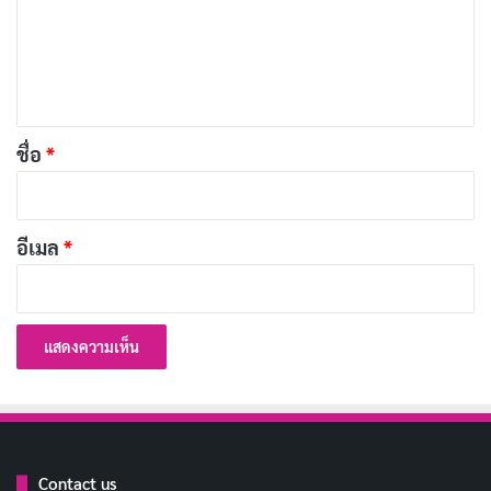
ม
200 แคปชั่นซากุระ หวานละมุน รับวันดอกไม้บาน
เผยแพร่เมื่อ: 5 ชั่วโมง ที่ผ่านมา
เ
ห็
ประวัติ Hono Watanabe นางเอก AV S1 ดาวรุ่ง
น
หน้าละม้ายเซโตะ คันนะ
*
ชื่อ
*
เผยแพร่เมื่อ: 15 ชั่วโมง ที่ผ่านมา
[รีวิว-เรื่องย่อ] 1670 Season 3 เสียดสีสังคมผ่านยุค
มืดที่เริ่มหมดมุก
อีเมล
*
เผยแพร่เมื่อ: 15 ชั่วโมง ที่ผ่านมา
[รีวิว-เรื่องย่อ] Big Chicken: A Fast Food
Conspiracy สารคดีกินไก่ทอด 28 วัน สะเทือนวง
การฟาสต์ฟู้ด
เผยแพร่เมื่อ: 18 ชั่วโมง ที่ผ่านมา
Contact us