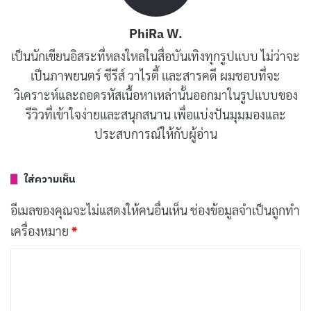
อย่างชัดเจนและน่าเชื่อถือ นอกจากนี้ นักแสดงคนอื่นๆ ใน
PhiRa W.
เรื่อง เช่น Cherry Jones, Fionn Whitehead, และ Sandra
เป็นนักเขียนอิสระที่หลงใหลในสื่อบันเทิงทุกรูปแบบ ไม่ว่าจะ
Oh ก็แสดงได้อย่างดีเช่นกัน
เป็นภาพยนตร์ ซีรีส์ วาไรตี้ และสารคดี ผมชอบที่จะ
วิเคราะห์และถอดรหัสเนื้อหาเหล่านั้นออกมาในรูปแบบของ
โปรดักชัน
รีวิวที่เข้าใจง่ายและสนุกสนาน เพื่อแบ่งปันมุมมองและ
ประสบการณ์ให้กับผู้อ่าน
หนังเรื่องนี้โดดเด่นด้วยภาพอันสวยงามและการออกแบบ
ฉากที่น่าประทับใจ เมืองลอยฟ้าในเรื่องดูเหมือนจะลอย
ใส่ความเห็น
ออกมาจากหน้าหนังสือไซไฟ ส่วนพื้นที่เสื่อมโทรมบนพื้น
โลกก็สะท้อนให้เห็นถึงความเหลื่อมล้ำทางสังคมได้อย่าง
อีเมลของคุณจะไม่แสดงให้คนอื่นเห็น
ช่องข้อมูลจำเป็นถูกทำ
ชัดเจน นอกจากนี้ เสียงประกอบและดนตรีในเรื่องก็ช่วย
เครื่องหมาย
*
เสริมสร้างบรรยากาศของเรื่องได้เป็นอย่างดี
ค
ว
บทความที่เกี่ยวข้อง
า