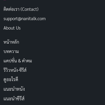
สรุป
ติดต่อเรา (Contact)
“Landscape with Invisible Hand” เป็นหนังไซไฟที่น่า
support@nanitalk.com
สนใจและชวนคิด หนังเรื่องนี้ดึงดูดผู้ชมด้วยภาพอันสวยงาม
และเนื้อหาที่น่าติดตาม นอกจากนี้ หนังเรื่องนี้ยังชวนให้ผู้ชม
About Us
ตั้งคำถามเกี่ยวกับความสำคัญของศิลปะและความยุติธรรม
ในสังคมอีกด้วย
หน้าหลัก
บทความ
ดูได้ที่ Prime Video
แคปชั่น & คำคม
รีวิว Landscape with Invisible Hand
รีวิวหนัง-ซีรีส์
ดูอะไรดี
IMDb - 6
แนะนำหนัง
แนะนำซีรีส์
6