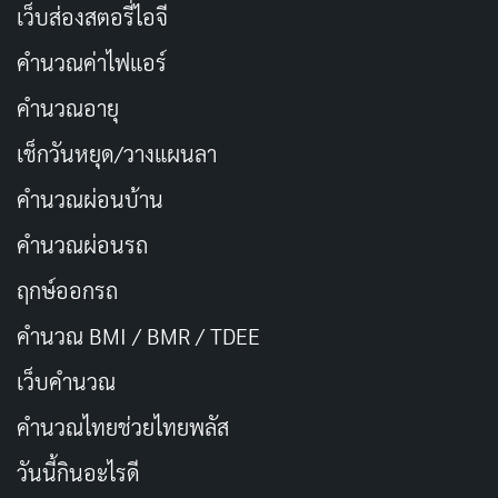
เว็บส่องสตอรี่ไอจี
คำนวณค่าไฟแอร์
คำนวณอายุ
เช็กวันหยุด/วางแผนลา
คำนวณผ่อนบ้าน
RELEASED
RUNTIME
คำนวณผ่อนรถ
2023-08-18
105 min
ฤกษ์ออกรถ
STATUS
Released
คำนวณ BMI / BMR / TDEE
Movie
นิยายวิทยาศาสตร์
ตลก
หนังชีวิต
Released
เว็บคํานวณ
Landscape with Invisible Hand
คํานวณไทยช่วยไทยพลัส
Landscape with Invisible Hand
— 2023
วันนี้กินอะไรดี
IMDB RATING
METASCORE
TOMATOMETER