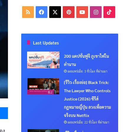
RSS
Facebook
X
Pinterest
YouTube
Instagram
TikTok
Last Updates
200 แคปชั่นฟูจิ ภูเขาไฟใน
ตำนาน
เผยแพร่เมื่อ: 3 ชั่วโมง ที่ผ่านมา
[รีวิว-เรื่องย่อ] Black Trick:
The Lawyer Who Controls
8.2
Justice (2026) ซีรีส์
Messenger
กฎหมายญี่ปุ่น ลวงเพื่อความ
จริงบน Netflix
เผยแพร่เมื่อ: 22 ชั่วโมง ที่ผ่านมา
่อง