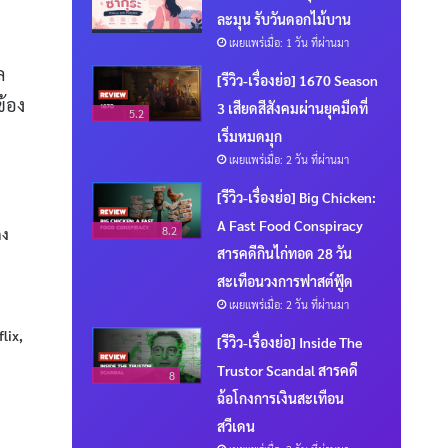
ละมุน รับวันดอกไม้บาน
เผยแพร่เมื่อ: 1 วัน ที่ผ่านมา
ล
[รีวิว-เรื่องย่อ] 1670 Season
ข้อง
3 เสียดสีสังคมผ่านยุคมืดที่
5.2
เริ่มหมดมุก
เผยแพร่เมื่อ: 2 วัน ที่ผ่านมา
[รีวิว-เรื่องย่อ] Big Chicken:
A Fast Food Conspiracy
8.2
ดง
สารคดีกินไก่ทอด 28 วัน
สะเทือนวงการฟาสต์ฟู้ด
เผยแพร่เมื่อ: 2 วัน ที่ผ่านมา
lix,
[รีวิว-เรื่องย่อ] Inside The
Trustor Scandal สารคดี
8
ฉ้อโกงการเงินสะเทือน
สวีเดน