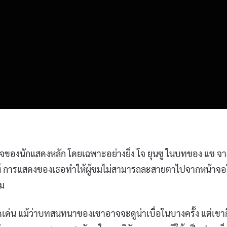
ใจของนักแสดงหลัก โดยเฉพาะอย่างยิ่ง โจ ยุนซู ในบทของ แช จา
รีส์ การแสดงของเธอทำให้ผู้ชมไม่สามารถละสายตาไปจากหน้าจอ
ยม
ด่น แม้ว่าบทสนทนาของเขาอาจจะดูน่าเบื่อในบางครั้ง แต่เขาก