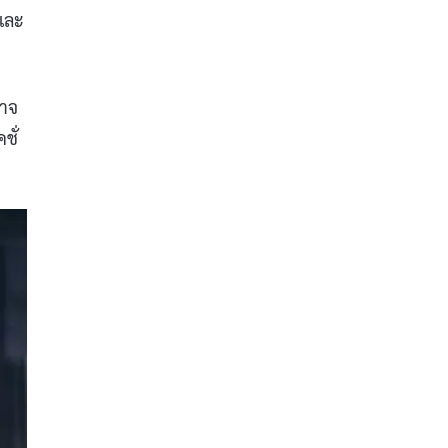
์และ
อาจ
ชั่