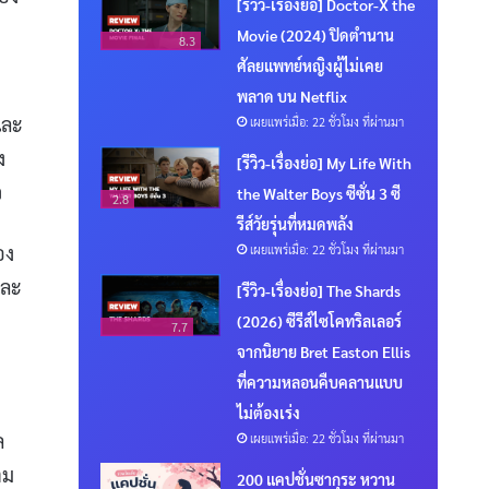
[รีวิว-เรื่องย่อ] Doctor-X the
Movie (2024) ปิดตำนาน
8.3
ศัลยแพทย์หญิงผู้ไม่เคย
พลาด บน Netflix
และ
เผยแพร่เมื่อ: 22 ชั่วโมง ที่ผ่านมา
ง
[รีวิว-เรื่องย่อ] My Life With
ว
the Walter Boys ซีซั่น 3 ซี
2.8
รีส์วัยรุ่นที่หมดพลัง
อง
เผยแพร่เมื่อ: 22 ชั่วโมง ที่ผ่านมา
และ
[รีวิว-เรื่องย่อ] The Shards
(2026) ซีรีส์ไซโคทริลเลอร์
7.7
จากนิยาย Bret Easton Ellis
ที่ความหลอนคืบคลานแบบ
ไม่ต้องเร่ง
ล
เผยแพร่เมื่อ: 22 ชั่วโมง ที่ผ่านมา
าม
200 แคปชั่นซากุระ หวาน