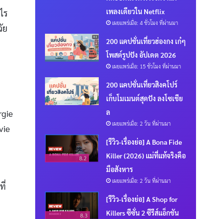
เพลงเดียวใน Netflix
งไร
เผยแพร่เมื่อ: 4 ชั่วโมง ที่ผ่านมา
วัย
200 แคปชั่นเที่ยวฮ่องกง เก๋ๆ
โพสต์รูปปัง อัปเดต 2026
เผยแพร่เมื่อ: 15 ชั่วโมง ที่ผ่านมา
200 แคปชั่นเที่ยวสิงคโปร์
เก็บโมเมนต์สุดปัง ลงโซเชีย
ล
rgie
เผยแพร่เมื่อ: 2 วัน ที่ผ่านมา
vie
[รีวิว-เรื่องย่อ] A Bona Fide
Killer (2026) แม่ที่แท้จริงคือ
8.2
มือสังหาร
เผยแพร่เมื่อ: 2 วัน ที่ผ่านมา
ี่
[รีวิว-เรื่องย่อ] A Shop for
Killers ซีซั่น 2 ซีรีส์แอ็กชัน
8.3