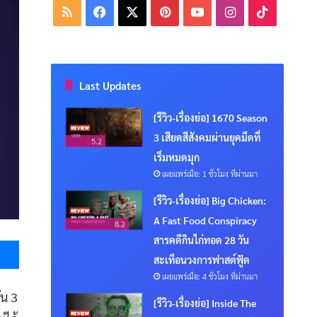
RSS
Facebook
X
Pinterest
YouTube
Instagram
TikTok
Last Updates
[รีวิว-เรื่องย่อ] 1670 Season
3 เสียดสีสังคมผ่านยุคมืดที่
5.2
เริ่มหมดมุก
เผยแพร่เมื่อ: 1 ชั่วโมง ที่ผ่านมา
[รีวิว-เรื่องย่อ] Big Chicken:
A Fast Food Conspiracy
8.2
Messenger
สารคดีกินไก่ทอด 28 วัน
สะเทือนวงการฟาสต์ฟู้ด
เผยแพร่เมื่อ: 4 ชั่วโมง ที่ผ่านมา
่น 3
[รีวิว-เรื่องย่อ] Inside The