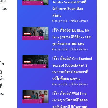
่ได้
Trustor Scandal สารคดี
8
iles
ฉ้อโกงการเงินสะเทือน
สวีเดน
เผยแพร่เมื่อ: 4 ชั่วโมง ที่ผ่านมา
[รีวิว-เรื่องย่อ] My Bias, My
Boss (2026) ซีรีส์ติ่ง vs CEO
8.2
สุดเย็นชาบน HBO Max
เผยแพร่เมื่อ: 4 ชั่วโมง ที่ผ่านมา
[รีวิว-เรื่องย่อ] One Hundred
มือ
Years of Solitude Part 2
9
รู
มหากาพย์แห่งโชคชะตาที่
ล่า
หนีไม่พ้นบน Netflix
เผยแพร่เมื่อ: 4 ชั่วโมง ที่ผ่านมา
ก็
อน
[รีวิว-เรื่องย่อ] Wild Sing
(2026) หนังเกาหลีไอดอล
7.5
ตกอับคืนเวที ฝังใจกว่าแค่