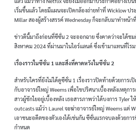
แล้ว แม้ว่าทาง Netflix จะยังไม่ออกมาประกาศอย่างเป็นท
เริ่มขึ้นแล้ว โดยมีแผนจะเปิดกล้องถ่ายทำที่ Wicklow ป
Millar สองผู้สร้างสรรค์ Wednesday ก็จะกลับมาทำหน้าที่เด
ข่าวดีนี้มาถึงก่อนที่ซีซั่น 2 จะออกฉาย ซึ่งคาดว่าจะได้ชมก
สิงหาคม 2024 ที่ผ่านมาในไอร์แลนด์ ซึ่งเข้ามาแทนที่โ
เรื่องราวในซีซั่น 1 และสิ่งที่คาดหวังในซีซั่น 2
สำหรับใครที่ยังไม่ได้ดูซีซั่น 1 เรื่องราวปิดท้ายด้วยการ
กับอาจารย์ใหญ่ Weems เพื่อไขปริศนาเบื้องหลังเหตุการณ
สาวผู้ชักใยอยู่เบื้องหลัง เธอสารภาพว่าได้บงการ Tyler 
outcasts แม้ว่า Laurel จะฆ่าอาจารย์ใหญ่ Weems แต่ 
เอาชนะอดีตของตัวเองได้เช่นกัน ซีซั่นแรกจบลงด้วยกา
กำหนด