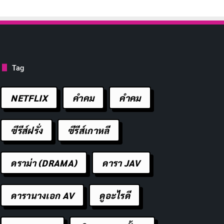
Tag
NETFLIX
คำคม
คําคม
ซีรีส์ฝรั่ง
ซีรีส์เกาหลี
ดราม่า (DRAMA)
ดารา JAV
ดารานางเอก AV
ดูอะไรดี