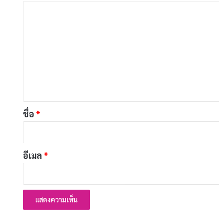
ค
ว
า
ม
เ
ห็
น
*
ชื่อ
*
อีเมล
*