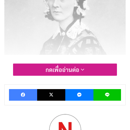
มิสฟลอเรนซ์ ไนติงเกล
กดเพื่ออ่านต่อ
มิสฟลอเรนซ์ ไนติงเกล (Florence Nightingale) เป็นชาว
Facebook
X
Messenger
Lin
อังกฤษ เกิดเมื่อวันที่ 12 พฤษภาคม 2363 ที่เมืองฟลอเรนซ์
ประเทศอิตาลี ครอบครัวของ Florence Nightingale จัดว่า
มีฐานะ จึงทำให้เธอได้รับการศึกษาอย่างดี Florence
Nightingale มีความตั้งใจที่จะเป็นพยาบาล ดังนั้นเมื่อเธอ
อายุได้ 20 ปี ได้ขอบิดามารดาเรียนพยาบาลแต่ไม่ได้รับการ