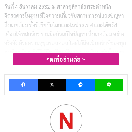
วันที่ 4 ธันวาคม 2532 ณ ศาลาดุสิดาลัยพระตำหนัก
จิตรลดารโหฐาน มีใจความเกี่ยวกับสถานการณ์และปัญหา
สิ่งแวดล้อม ทั้งที่เกิดกับโลกและในประเทศ และได้ตรัส
เตือนให้พสกนิกร ร่วมมือกันแก้ไขปัญหา สิ่งแวดล้อม อย่าง
จริงจัง ด้วยความสุขุมรอบคอบ โดยให้ถือเป็นหน้าที่ของทุก
คนที่จะต้องปฏิบัติ มิใช่เพียงเพื่อ ประเทศไทยเท่านั้น หาก
กดเพื่ออ่านต่อ
เพื่อความอยู่รอดปลอดภัยของโลกด้วย
จากพระราชดำรัสดังกล่าว นับเป็นจุดเริ่มของการ
Facebook
X
Messenger
Lin
เคลื่อนไหวในการดำเนินงาน เพื่อการอนุรักษ์สิ่งแวดล้อม
ของทุกฝ่ายทั้งหน่วยงานของรัฐ และเอกชนในการสนับสนุน
กิจกรรมรณรงค์ทางสังคม เพื่อสร้างความรู้สึกมีส่วนร่วม
ของประชาชนในการรักษาสิ่งแวดล้อม ในส่วนของภาครัฐ
ได้ให้ความสำคัญในเรื่องของสิ่งแวดล้อมมาเป็นอันดับแรก