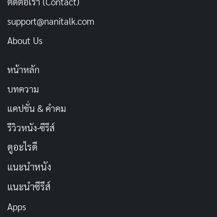
ติดต่อเรา (Contact)
การทำการเกษตรมากกว่าครึ่ง และอัตราการพังทลายของ
support@nanitalk.com
ดินมีสูงถึง 108 ล้านไร่ ต่อปี ปัญหามลพิษ เช่นน้ำเสียพบว่า
About Us
มีน้ำที่มีคุณภาพอยู่ในเกณฑ์ที่ต่ำกว่ามาตรฐานถึงร้อยละ 37
ปัญหามลพิษทางอากาศ มีมากในเขตเมืองบริเวณที่มีการ
หน้าหลัก
จราจรหนาแน่น ปัญหาขยะมูลฝอยจากชุมชนทั้งประเทศมี
มากถึง 37,879 ตันต่อวัน ทั้งยังพบปัญหาของเสียอันตรายที่
บทความ
เกิดจากการประกอบการอุตสาหกรรมต่าง ๆ อีกมากมาย
แคปชั่น & คำคม
รีวิวหนัง-ซีรีส์
หน่วยงานทั้งภาครัฐและเอกชน จึงได้ให้ความสนใจ และ
ให้การสนับสนุน อย่าง จริงจัง ในการร่วมมือกันแก้ไขปัญหา
ดูอะไรดี
สิ่งแวดล้อม เพราะท่านก็คือหนึ่งพลังที่จะช่วยพิทักษ์รักษา
แนะนำหนัง
สิ่งแวดล้อมไทยให้ยั่งยืนต่อไป
แนะนำซีรีส์
กิจกรรมวันสิ่งแวดล้อมไทย
Apps