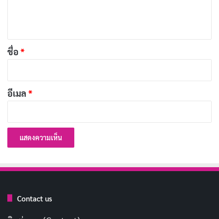
คณะรัฐมนตรี ได้ประชุมปรึกษาเมื่อวันที่ 12 พฤศจิกายน
เ
2534 มีมติเห็นชอบให้ วันที่ 4 ธันวาคมของทุกปี เป็นวันสิ่ง
ห็
แวดล้อมไทยตามที่กระทรวงวิทยาศาสตร์เทคโนโลยีและสิ่ง
น
แวดล้อมเสนอ และให้กระทรวงมหาดไทยและกระทรวง
*
ชื่อ
*
ศึกษาธิการให้ความร่วมมือ ในการดำเนินการด้วย
ความสําคัญ วันสิ่งแวดล้อมไทย
อีเมล
*
ปัจจุบันสถานการณ์สิ่งแวดล้อมของไทยอยู่ในขั้นที่น่าเป็น
ห่วงทรัพยากรธรรมชาติที่เคยมีอยู่ลดลงอย่างรวดเร็ว น่า
ใจหาย อาทิเช่น พื้นที่ป่าไม้ที่เคยมีอยู่ราว 171 ล้านไร่ หรือ
53.3 % เมื่อปี 2540 ปัจจุบันเหลืออยู่ไม่ถึง 25 % สัตว์ป่า
562 ชนิดถูกคุกคาม จนใกล้สูญพันธุ์ ปริมาณน้ำต่อหัวของ
ประชากร 3,877 ลบ.ม./คน/ปี และมีแนวโน้มลดลงเรื่อย ๆ
Contact us
ทรัพยากรดินมีอยู่ 321 ล้านไร่ เป็นพื้นที่ที่ไม่เหมาะสมต่อ