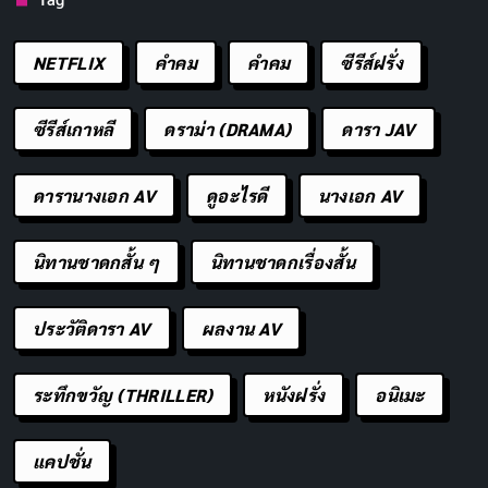
NETFLIX
คำคม
คําคม
ซีรีส์ฝรั่ง
ซีรีส์เกาหลี
ดราม่า (DRAMA)
ดารา JAV
ดารานางเอก AV
ดูอะไรดี
นางเอก AV
นิทานชาดกสั้น ๆ
นิทานชาดกเรื่องสั้น
ประวัติดารา AV
ผลงาน AV
ระทึกขวัญ (THRILLER)
หนังฝรั่ง
อนิเมะ
แคปชั่น