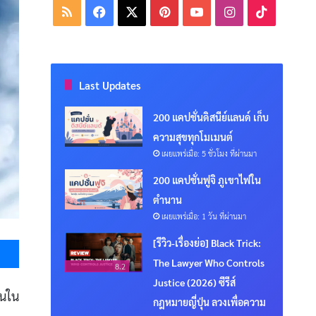
RSS
Facebook
X
Pinterest
YouTube
Instagram
TikTok
Last Updates
200 แคปชั่นดิสนีย์แลนด์ เก็บ
ความสุขทุกโมเมนต์
เผยแพร่เมื่อ: 5 ชั่วโมง ที่ผ่านมา
200 แคปชั่นฟูจิ ภูเขาไฟใน
ตำนาน
เผยแพร่เมื่อ: 1 วัน ที่ผ่านมา
Messenger
[รีวิว-เรื่องย่อ] Black Trick:
The Lawyer Who Controls
8.2
Justice (2026) ซีรีส์
อนใน
กฎหมายญี่ปุ่น ลวงเพื่อความ