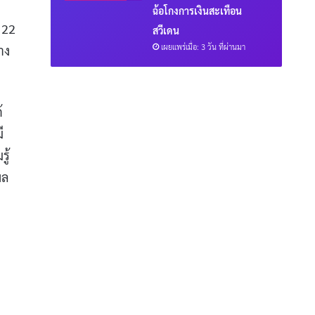
ฉ้อโกงการเงินสะเทือน
 22
สวีเดน
เผยแพร่เมื่อ: 3 วัน ที่ผ่านมา
าง
้
ี
ู้
ผล