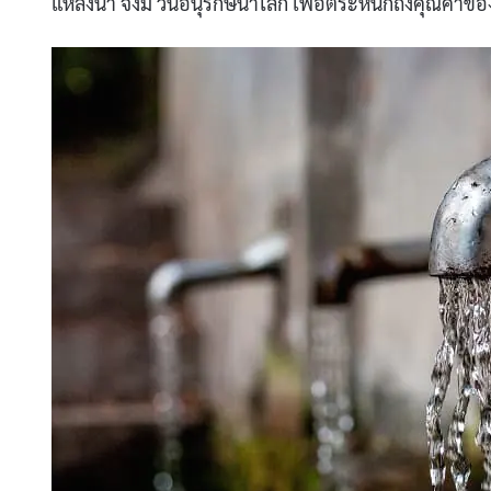
แหล่งน้ำ จึงมี วันอนุรักษ์น้ำโลก เพื่อตระหนักถึงคุณค่า