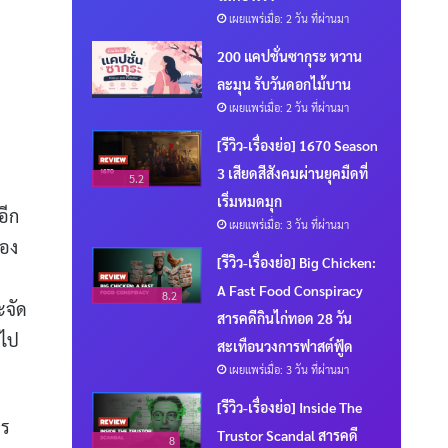
เผยแพร่เมื่อ: 2 วัน ที่ผ่านมา
200 แคปชั่นซากุระ หวาน
ละมุน รับวันดอกไม้บาน
เผยแพร่เมื่อ: 2 วัน ที่ผ่านมา
[รีวิว-เรื่องย่อ] 1670 Season
3 เสียดสีสังคมผ่านยุคมืดที่
5.2
เริ่มหมดมุก
อีก
เผยแพร่เมื่อ: 3 วัน ที่ผ่านมา
เอง
[รีวิว-เรื่องย่อ] Big Chicken:
A Fast Food Conspiracy
8.2
ะจัด
สารคดีกินไก่ทอด 28 วัน
วไป
สะเทือนวงการฟาสต์ฟู้ด
เผยแพร่เมื่อ: 3 วัน ที่ผ่านมา
[รีวิว-เรื่องย่อ] Inside The
าร
Trustor Scandal สารคดี
8