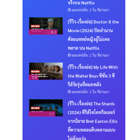
จริงบน Netflix
เผยแพร่เมื่อ: 2 วัน ที่ผ่านมา
[รีวิว-เรื่องย่อ] Doctor-X the
Movie (2024) ปิดตำนาน
8.3
ศัลยแพทย์หญิงผู้ไม่เคย
พลาด บน Netflix
เผยแพร่เมื่อ: 2 วัน ที่ผ่านมา
[รีวิว-เรื่องย่อ] My Life With
the Walter Boys ซีซั่น 3 ซี
2.8
รีส์วัยรุ่นที่หมดพลัง
เผยแพร่เมื่อ: 2 วัน ที่ผ่านมา
[รีวิว-เรื่องย่อ] The Shards
(2026) ซีรีส์ไซโคทริลเลอร์
7.7
จากนิยาย Bret Easton Ellis
ที่ความหลอนคืบคลานแบบ
ไม่ต้องเร่ง