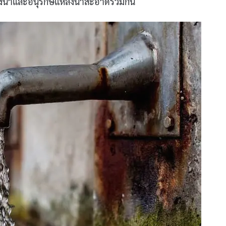
ของน้ำและอนุรักษ์แหล่งน้ำสะอาดร่วมกัน