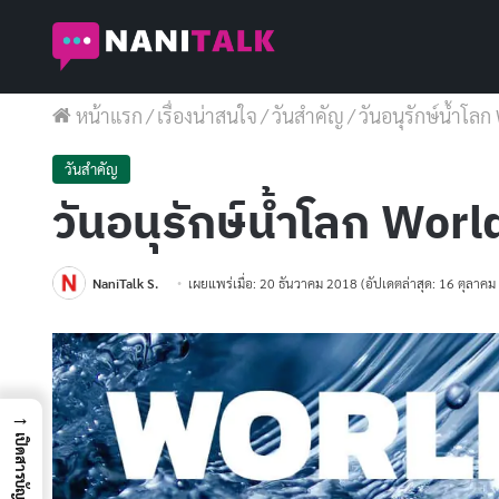
หน้าแรก
/
เรื่องน่าสนใจ
/
วันสำคัญ
/
วันอนุรักษ์น้ำโล
วันสำคัญ
วันอนุรักษ์น้ำโลก Wor
NaniTalk S.
เผยแพร่เมื่อ: 20 ธันวาคม 2018
(อัปเดตล่าสุด: 16 ตุลาค
→
เปิดสารบัญ