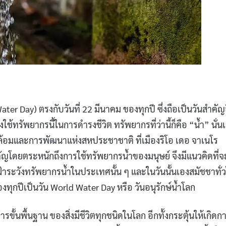
er Day) ตรงกับวันที่ 22 มีนาคม ของทุกปี ซึ่งถือเป็นวันสำคัญ
้ทรัพยากรนี้ในการดำรงชีวิต ทรัพยากรที่ว่านี้ก็คือ “น้ำ” นั่น
งแวดล้อมและการพัฒนาแห่งสหประชาชาติ ที่เมืองริโอ เดอ จาเนโร
คัญโดยตระหนักถึงการใช้ทรัพยากรน้ำของมนุษย์ จึงมีแนวคิดที่จ
ฝ้าระวังทรัพยากรน้ำในประเทศนั้น ๆ และในวันนั้นเองสมัชชาทั่
ทุกปีเป็นวัน World Water Day หรือ วันอนุรักษ์น้ำโลก
ั้นพื้นฐาน ของสิ่งมีชีวิตทุกชนิดในโลก อีกทั้งกระตุ้นให้เกิดก