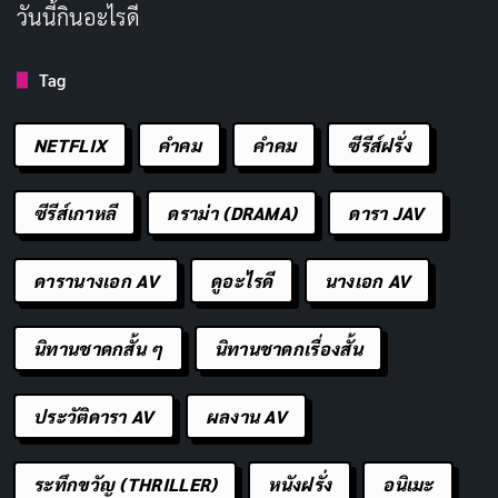
วันนี้กินอะไรดี
Tag
NETFLIX
คำคม
คําคม
ซีรีส์ฝรั่ง
“The Equalizer” (2014) เป็นหนังแอ็กชัน-ระทึกขวัญที่เล่า
เรื่องราวของโรเบิร์ต แมคคอล ชายผู้เคยเป็นเจ้าหน้าที่
ซีรีส์เกาหลี
ดราม่า (DRAMA)
ดารา JAV
ปฏิบัติการลับที่ปลอมตัวว่าเสียชีวิตเพื่อเริ่มต้นชีวิตใหม่
ดารานางเอก AV
ดูอะไรดี
นางเอก AV
อย่างสงบในบอสตัน แมคคอลใช้ชีวิตเงียบๆ และทำงานใน
ร้านฮาร์ดแวร์ แต่เมื่อเขาได้พบกับเทรี เด็กสาวที่ตกอยู่ใน
นิทานชาดกสั้น ๆ
นิทานชาดกเรื่องสั้น
อำนาจของแก๊งมาเฟียรัสเซียผู้โหดเหี้ยม เขาจึงตัดสินใจ
กลับเข้าสู่โลกแห่งความรุนแรงอีกครั้งเพื่อช่วยเหลือเธอ
ประวัติดารา AV
ผลงาน AV
แมคคอลต้องเผชิญหน้ากับอดีตที่เขาพยายามหลีกหนีและ
ต่อกรกับแก๊งมาเฟียที่ทรงอิทธิพล เขาใช้ทักษะการต่อสู้
ระทึกขวัญ (THRILLER)
หนังฝรั่ง
อนิเมะ