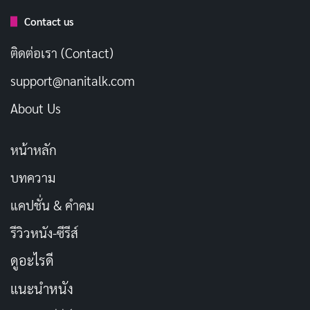
Contact us
ติดต่อเรา (Contact)
support@nanitalk.com
About Us
“The Iceman” (2012) เล่าเรื่องราวของ Richard
หน้าหลัก
Kuklinski ชายผู้มีสองชีวิตที่แตกต่างกันอย่างสิ้นเชิง ในช่วง
ปี 1960s เขาเริ่มต้นทำงานในห้องแล็บหนังสำหรับผู้ใหญ่
บทความ
แต่ต่อมาได้กลายเป็นนักฆ่ารับจ้างให้กับแก๊งมาเฟีย โดยที่
แคปชั่น & คำคม
ครอบครัวของเขาไม่เคยรู้ถึงความลับนี้เลย Kuklinski ได้รับ
รีวิวหนัง-ซีรีส์
ชื่อเสียงในฐานะนักฆ่าที่เยือกเย็นและไร้ความปรานี แต่ชีวิต
ดูอะไรดี
คู่ขนานของเขาระหว่างการเป็นพ่อและสามีที่รักครอบครัว
กับนักฆ่าที่เลือดเย็น กลับสร้างความขัดแย้งในตัวเองอย่าง
แนะนำหนัง
หลีกเลี่ยงไม่ได้