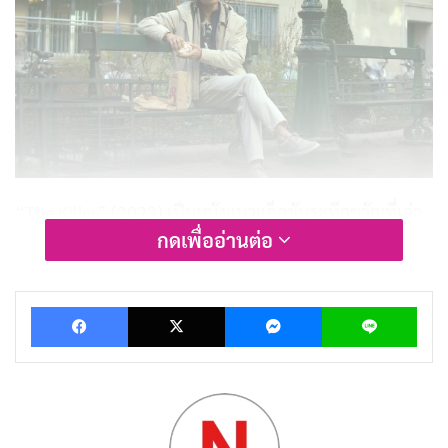
“The Killer” (2023) เป็นหนังแนวแอ็กชันระทึกขวัญที่เล่า
กดเพื่ออ่านต่อ
เรื่องราวของนักฆ่ามืออาชีพผู้เยือกเย็นและมีความแม่นยำ
สูง เขาใช้ชีวิตตามกฎเหล็กที่ว่า “อย่าแสดงความเห็นใจ”
และ “ยึดมั่นในแผน” แต่เมื่อภารกิจหนึ่งผิดพลาดอย่างร้าย
Facebook
X
Messenger
Lin
แรง เขากลับต้องเผชิญกับการล่าล้างแค้นที่พัวพันกับ
นายจ้างของเขาเอง รวมถึงการต่อสู้กับความเปราะบางใน
จิตใจของตัวเอง