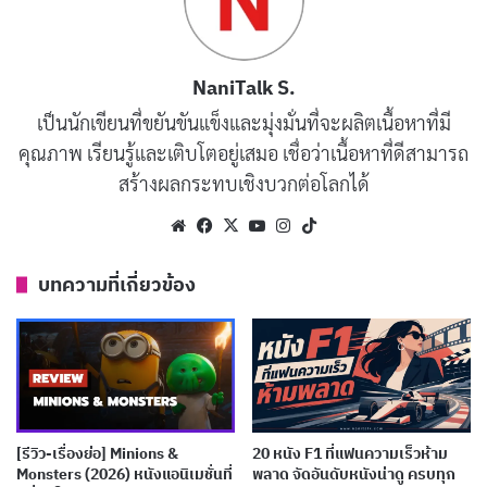
หลังจากการลอบสังหารที่ผิดพลาด นักฆ่าต้องหลบหนีและ
เริ่มต้นการเดินทางข้ามประเทศเพื่อตามล่าผู้ที่อยู่เบื้องหลัง
เหตุการณ์ทั้งหมด การผจญภัยครั้งนี้เต็มไปด้วยความเสี่ยง
NaniTalk S.
และการทรยศ ในขณะที่เขาพยายามจัดการกับอดีตและ
เป็นนักเขียนที่ขยันขันแข็งและมุ่งมั่นที่จะผลิตเนื้อหาที่มี
สร้างความยุติธรรมให้กับตัวเอง เรื่องราวนำเสนอภาพ
คุณภาพ เรียนรู้และเติบโตอยู่เสมอ เชื่อว่าเนื้อหาที่ดีสามารถ
ลักษณ์ของชายผู้ไร้ซึ่งศีลธรรมและพร้อมทำทุกอย่างเพื่อ
สร้างผลกระทบเชิงบวกต่อโลกได้
เอาชีวิตรอด
Website
Facebook
X
YouTube
Instagram
TikTok
บทความที่เกี่ยวข้อง
บทความที่เกี่ยวข้อง
[รีวิว-เรื่องย่อ] The Insipid Prince (2026) อนิเมะ
เจ้าชายจอมซ่อนเกมชิงบัลลังก์
เผยแพร่เมื่อ: 4 สัปดาห์ ที่ผ่านมา
[รีวิว-เรื่องย่อ] The Ogre’s Bride (2026) อนิเมะโร
[รีวิว-เรื่องย่อ] Minions &
20 หนัง F1 ที่แฟนความเร็วห้าม
แมนติกของเจ้าสาวผู้ถูกมองข้าม
Monsters (2026) หนังแอนิเมชั่นที่
พลาด จัดอันดับหนังน่าดู ครบทุก