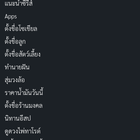
แนะนำซีรีส์
ในขณะที่ Kuklinski พยายามรักษาสมดุลระหว่างชีวิตส่วน
Apps
ตัวและอาชีพที่อันตราย เขาต้องเผชิญกับปัญหาภายในแก๊ง
ตั้งชื่อโซเชียล
มาเฟียและการทรยศจากผู้ร่วมงาน ความสัมพันธ์กับ
ตั้งชื่อลูก
Robert “Mr. Freezy” Pronge นักฆ่าที่มีวิธีการโหดเหี้ยม ยิ่ง
ทำให้สถานการณ์ซับซ้อนขึ้น Kuklinski ต้องตัดสินใจในทาง
ตั้งชื่อสัตว์เลี้ยง
เลือกที่ยากลำบากเพื่อปกป้องครอบครัวของเขา และต่อสู้
ทำนายฝัน
กับผลกระทบจากการกระทำของตัวเอง
สุ่มวงล้อ
หนังเรื่องนี้สร้างจากเรื่องจริงของ Kuklinski โดยนำเสนอ
ราคาน้ำมันวันนี้
ด้านมืดของมนุษย์ผ่านเรื่องราวที่เข้มข้นและสะเทือน
ตั้งชื่อร้านมงคล
อารมณ์ Michael Shannon ถ่ายทอดบทบาทได้อย่างยอด
นิทานอีสป
เยี่ยม สะท้อนถึงความซับซ้อนของตัวละครที่ทั้งน่าสงสาร
และน่ากลัวในเวลาเดียวกัน
ดูดวงไพ่ทาโรต์