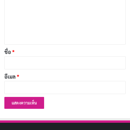
า
ชื่อเรื่องในภาษาไทย: นักฆ่า
ม
ประเภท: แอ็กชัน, ระทึกขวัญ
เ
ห็
วันที่ออกอากาศ: 10 พฤศจิกายน 2023
น
นักแสดงนำ: Michael Fassbender, Tilda Swinton
*
ชื่อ
*
ผู้กำกับ: David Fincher
จำนวนตอน/ความยาว: 1 ชั่วโมง 59 นาที
เรตติ้ง IMDb: 6.8/10
อีเมล
*
ช่องทางการดู:
Netflix
19. The Iceman (2012)