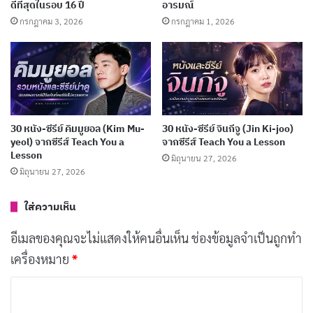
เผยแพร่เมื่อ: 4 สัปดาห์ ที่ผ่านมา
ดีที่สุดในรอบ 16 ปี
อารมณ์
กรกฎาคม 3, 2026
กรกฎาคม 1, 2026
[รีวิว-เรื่องย่อ] Recommendations from Mr.
Iwamoto (2026) อนิเมะแฟนตาซีย้อนยุค
กรกฎาคม 6, 2026
191 อนิเมะพากย์ไทย 2026 จาก Muse และ Ani-
One ครบทุกแนว ดูฟรีบน YouTube
30 หนัง-ซีรีย์ คิมมูยอล (Kim Mu-
30 หนัง-ซีรีย์ จินกีจู (Jin Ki-joo)
yeol) จากซีรีส์ Teach You a
จากซีรีส์ Teach You a Lesson
กรกฎาคม 5, 2026
Lesson
มิถุนายน 27, 2026
มิถุนายน 27, 2026
ด้วยการกำกับที่เฉียบคมของ
David Fincher
หนังเรื่องนี้
ใส่ความเห็น
ถ่ายทอดความมืดมนในจิตใจมนุษย์ผ่านฉากแอ็กชันที่เข้ม
อีเมลของคุณจะไม่แสดงให้คนอื่นเห็น
ช่องข้อมูลจำเป็นถูกทำ
ข้นและการเล่าเรื่องที่น่าติดตาม Michael Fassbender
เครื่องหมาย
*
ถ่ายทอดบทบาทนักฆ่าได้อย่างสมจริง ขณะที่เนื้อเรื่อง
สำรวจประเด็นเกี่ยวกับศีลธรรมและผลกระทบของการกระ
ค
ทำในโลกที่ปราศจากความเมตตา
ว