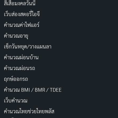
สีเสื้อมงคลวันนี้
ชื่อเรื่องในภาษาไทย: เชือดโหดจุดเยือกแข็ง
เว็บส่องสตอรี่ไอจี
ประเภท: ดราม่า, อาชญากรรม, ชีวประวัติ
วันที่ออกอากาศ: 3 พฤษภาคม 2013 (สหรัฐอเมริกา)
คำนวณค่าไฟแอร์
นักแสดงนำ: Michael Shannon, Winona Ryder, Chris
คำนวณอายุ
Evans, Ray Liotta
เช็กวันหยุด/วางแผนลา
ผู้กำกับ: Ariel Vromen
คำนวณผ่อนบ้าน
จำนวนตอน/ความยาว: 1 ชั่วโมง 46 นาที
คำนวณผ่อนรถ
เรตติ้ง IMDb: 6.8/10
ฤกษ์ออกรถ
18. The Equalizer (2014)
คำนวณ BMI / BMR / TDEE
เว็บคํานวณ
คํานวณไทยช่วยไทยพลัส