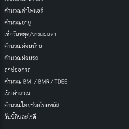
เด็กหนุ่มธรรมดาที่ถูกส่งตัวไปยังโลกแฟนตาซีอันลี้ลับ หลัง
จากเหตุการณ์สำคัญในซีซั่นก่อน สุบารุต้องเผชิญหน้ากับ
คำนวณค่าไฟแอร์
ความท้าทายใหม่ ๆ และภัยคุกคามที่รุนแรงขึ้น เขาพยายาม
คำนวณอายุ
ใช้พลังความสามารถในการ “กลับมาหลังความตาย” เพื่อ
เช็กวันหยุด/วางแผนลา
แก้ไขสถานการณ์และปกป้องคนสำคัญของเขา อย่างไร
ก็ตาม ความซับซ้อนของโลกใบนี้และความลับที่ซ่อนอยู่
คำนวณผ่อนบ้าน
ทำให้เขาต้องเจอกับทางเลือกที่ยากลำบากและการต่อสู้ทั้ง
คำนวณผ่อนรถ
ทางกายภาพและจิตใจ
ฤกษ์ออกรถ
ในขณะเดียวกัน การผจญภัยครั้งใหม่นี้จะนำพาสุบารุและ
คำนวณ BMI / BMR / TDEE
เหล่าตัวละครที่คุ้นเคยไปสู่บททดสอบที่ท้าทายกว่าเดิม ไม่
เว็บคํานวณ
ว่าจะเป็นการเผชิญหน้ากับศัตรูที่ทรงพลังหรือการค้นหา
คํานวณไทยช่วยไทยพลัส
ความจริงเบื้องหลังโลกที่พวกเขาอาศัยอยู่ ความสัมพันธ์
ระหว่างตัวละครจะได้รับการพัฒนาอย่างลึกซึ้งมากขึ้น โดย
วันนี้กินอะไรดี
เฉพาะความผูกพันระหว่างสุบารุและพันธมิตรของเขา ซึ่ง