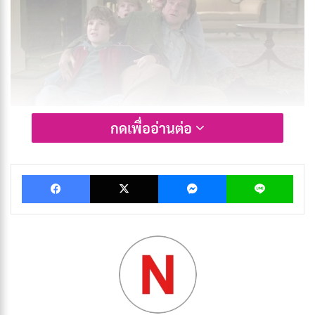
กดเพื่ออ่านต่อ
เรื่องราวของ
Jumanji
(1995) เริ่มต้นขึ้นในปี 1969 เมื่อเด็ก
ชายคนหนึ่งชื่ออลัน พาร์ริชค้นพบเกมกระดานลึกลับที่มีชื่อ
ว่า “จูแมนจี้” ในขณะที่เขาเล่นเกมนี้ เขาและเพื่อนของเขา
Facebook
X
Messenger
Lin
ถูกดึงเข้าสู่เหตุการณ์เหนือธรรมชาติที่เปลี่ยนชีวิตไปตลอด
กาล หลายปีต่อมาในปี 1995 เกมกระดานนี้ได้ปรากฏตัวขึ้น
อีกครั้งพร้อมกับความลับที่ยังไม่คลี่คลาย และผู้ที่พบมันจะ
ต้องเผชิญกับการผจญภัยที่พวกเขาไม่คาดคิดมาก่อน การ
เล่นเกมนี้ทำให้เกิดผลลัพธ์ที่ไม่สามารถควบคุมได้ มัน
เป็นการทดสอบความกล้าหาญและความสามัคคีของผู้เล่น