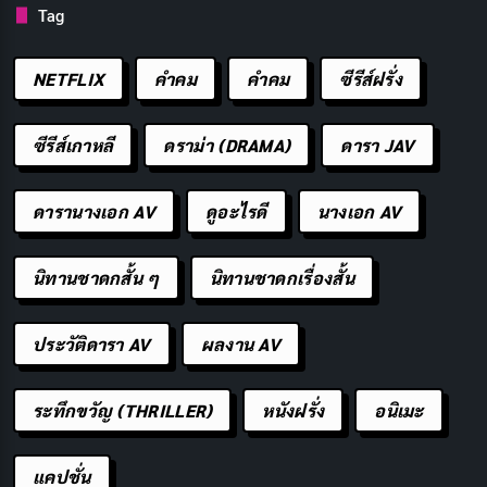
จะมีบทบาทสำคัญในการกำหนดชะตากรรมของพวกเขา
Tag
ทุกคน
NETFLIX
คำคม
คําคม
ซีรีส์ฝรั่ง
ชื่อเรื่องในภาษาไทย: Re:ZERO -Starting Life in
Another World- Director’s Cut ซีซั่น 3
ซีรีส์เกาหลี
ดราม่า (DRAMA)
ดารา JAV
ประเภท: แฟนตาซี, ดราม่า, ไซไฟ, แอ็กชัน
ดารานางเอก AV
ดูอะไรดี
นางเอก AV
วันที่ออกอากาศ: 1 เมษายน 2025
นักแสดงนำ: คุณยูอิจิโร่ โมริ (พากย์เสียงสุบารุ นัตสึกิ),
นิทานชาดกสั้น ๆ
นิทานชาดกเรื่องสั้น
คุณไรมุ อุเอดะ (พากย์เสียงเอมิเลีย)
ผู้กำกับ: มาซาฮิโระ โยโกตะ
ประวัติดารา AV
ผลงาน AV
เรตติ้ง IMDb: 8.4/10
ช่องทางการดู:
Netflix
ระทึกขวัญ (THRILLER)
หนังฝรั่ง
อนิเมะ
ONE PIECE
: Punk Hazard
แคปชั่น