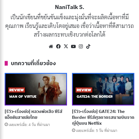
ซึ่งนำไปสู่การออกเดินทางเพื่อยุติคำสาปที่แฝงอยู่ในเกมนี้
NaniTalk S.
เป็นนักเขียนที่ขยันขันแข็งและมุ่งมั่นที่จะผลิตเนื้อหาที่มี
ชื่อเรื่องในภาษาไทย: จูแมนจี้ เกมดูดโลกมหัศจรรย์
คุณภาพ เรียนรู้และเติบโตอยู่เสมอ เชื่อว่าเนื้อหาที่ดีสามารถ
ประเภท: แฟนตาซี, ผจญภัย, ตลก
สร้างผลกระทบเชิงบวกต่อโลกได้
วันที่ออกอากาศ: 1 เมษายน 2025
Website
Facebook
X
YouTube
Instagram
TikTok
นักแสดงนำ: โรบิน วิลเลียมส์, แบรดลีย์ เพียร์ซ, บอนนี่
บทความที่เกี่ยวข้อง
ฮันท์
ผู้กำกับ: โจ จอห์นสตัน
จำนวนตอน/ความยาว: 1 ชั่วโมง 44 นาที
เรตติ้ง IMDb: 7.0/10
ช่องทางการดู: Disney+,
Prime Video
,
Netflix
[รีวิว-เรื่องย่อ] หลวงพ่อเสือ ซีรีส์
[รีวิว-เรื่องย่อ] GATE24: The
แอ็กชันสายลับไทย
Border ซีรีส์ศุลกากรสนามบินจาก
ญี่ปุ่นบน Netflix
เผยแพร่เมื่อ: 4 วัน ที่ผ่านมา
Jumanji: The Next Level (2019)
เผยแพร่เมื่อ: 5 วัน ที่ผ่านมา