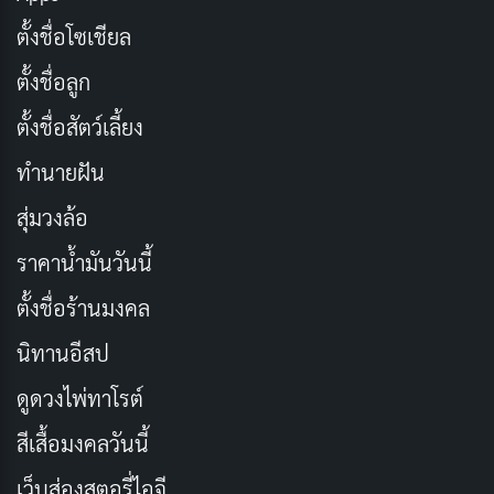
ช่องทางการดู:
Netflix
,
Prime Video
ตั้งชื่อโซเชียล
Re:ZERO -Starting Life in Another
ตั้งชื่อลูก
World- Director’s Cut ซีซั่น 3
ตั้งชื่อสัตว์เลี้ยง
ทำนายฝัน
สุ่มวงล้อ
ราคาน้ำมันวันนี้
ตั้งชื่อร้านมงคล
นิทานอีสป
ดูดวงไพ่ทาโรต์
เรื่องราวใน
Re:ZERO -Starting Life in Another World-
สีเสื้อมงคลวันนี้
Director’s Cut ซีซั่น 3
ยังคงติดตามชีวิตของสุบารุ นัตสึกิ
เว็บส่องสตอรี่ไอจี