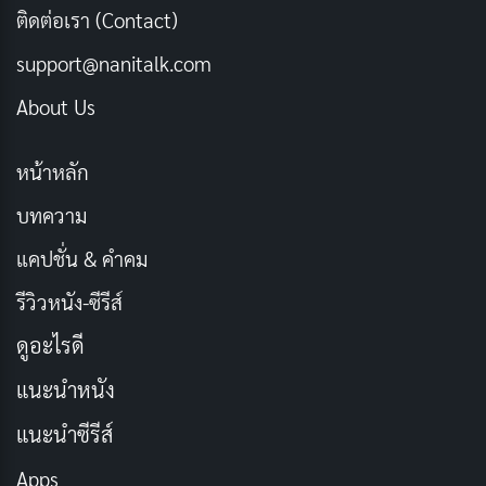
ติดต่อเรา (Contact)
[รีวิว-เรื่องย่อ] Wild Sing (2026) หนังเกาหลีไอดอล
support@nanitalk.com
ตกอับคืนเวที ฝังใจกว่าแค่เพลงเดียวใน Netflix
เผยแพร่เมื่อ: 2 วัน ที่ผ่านมา
About Us
หน้าหลัก
ชื่อเรื่องในภาษาไทย: เกมดูดโลก ตะลุยด่านมหัศจรรย์
บทความ
ประเภท: แอ็กชัน, ผจญภัย, ตลก
แคปชั่น & คำคม
วันที่ออกอากาศ: 1 เมษายน 2025
นักแสดงนำ: ดเวย์น จอห์นสัน, เควิน ฮาร์ต, แจ็ค แบ
รีวิวหนัง-ซีรีส์
ล็ค, เคนย่า บาร์ริส
ดูอะไรดี
ผู้กำกับ: เจค คาสแดน
แนะนำหนัง
จำนวนตอน/ความยาว: 2 ชั่วโมง 3 นาที
แนะนำซีรีส์
เรตติ้ง IMDb: 6.7/10
Apps