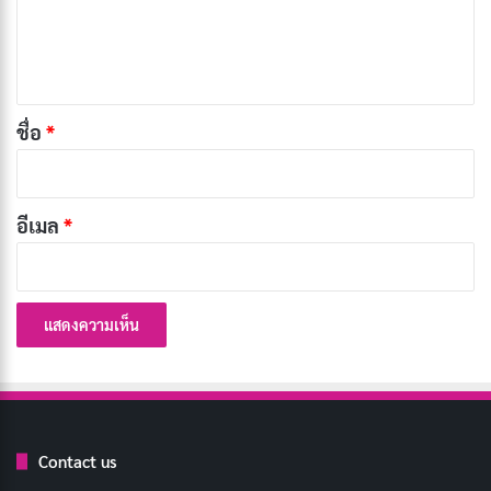
ความวุ่นวายระหว่างการผจญภัย
เ
ห็
บทความที่เกี่ยวข้อง
น
*
ชื่อ
*
[รีวิว-เรื่องย่อ] Big Chicken: A Fast Food
Conspiracy สารคดีกินไก่ทอด 28 วัน สะเทือนวง
การฟาสต์ฟู้ด
อีเมล
*
เผยแพร่เมื่อ: 2 วัน ที่ผ่านมา
[รีวิว-เรื่องย่อ] Inside The Trustor Scandal สารคดี
ฉ้อโกงการเงินสะเทือนสวีเดน
เผยแพร่เมื่อ: 2 วัน ที่ผ่านมา
[รีวิว-เรื่องย่อ] One Hundred Years of Solitude
Part 2 มหากาพย์แห่งโชคชะตาที่หนีไม่พ้นบน
Netflix
Contact us
เผยแพร่เมื่อ: 2 วัน ที่ผ่านมา