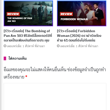
[รีวิว-เรื่องย่อ] The Bombing of
[รีวิว-เรื่องย่อ] Forbidden
Pan Am 103 ซีรีส์คดีล็อกเกอร์บีที่
Woman (2026) ดราม่ารักต้อง
กลายเป็นเพียงบันทึกการประชุม
ห้าม 61 ตอนที่ดังไม่ถึงแก่น
เผยแพร่เมื่อ: 1 สัปดาห์ ที่ผ่านมา
เผยแพร่เมื่อ: 1 สัปดาห์ ที่ผ่านมา
ใส่ความเห็น
ใน “Jumanji: The Next Level” กลุ่มเพื่อนจากภาพยนตร์
ภาคก่อนต้องกลับเข้าสู่โลกของเกม Jumanji อีกครั้ง หลัง
อีเมลของคุณจะไม่แสดงให้คนอื่นเห็น
ช่องข้อมูลจำเป็นถูกทำ
จากเหตุการณ์ไม่คาดคิดทำให้พวกเขาต้องเผชิญหน้ากับ
เครื่องหมาย
*
ความท้าทายใหม่ๆ ในดินแดนที่เปลี่ยนแปลงไปอย่างสิ้นเชิง
ค
ภารกิจสำคัญคือการช่วยเหลือเพื่อนคนหนึ่งของพวกเขาที่
ว
ติดอยู่ในเกม แต่คราวนี้กฎและอุปสรรคภายในเกมได้พัฒนา
า
ให้ยากขึ้นกว่าเดิม ทั้งยังมีตัวละครใหม่ที่จะมาสร้างสีสันและ
ม