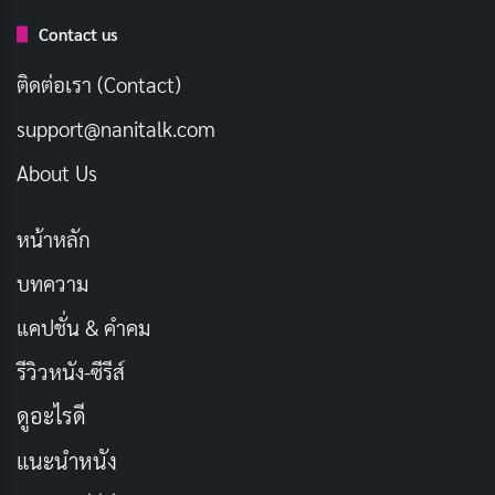
Contact us
ติดต่อเรา (Contact)
support@nanitalk.com
“Love Summer รักตะลอนออนเดอะบีช” เป็นหนังที่เล่า
About Us
เรื่องราวของกลุ่มวัยรุ่นที่ออกเดินทางสู่การผจญภัยบนถนน
สายชายหาดในประเทศไทย แจ็ค (ธนา เอี่ยมนิยม) ชาย
หน้าหลัก
หนุ่มผู้ติดอยู่กับชีวิตที่ไร้จุดหมาย ได้พบกับจอร์จ (ธันวา
บทความ
สุริยจักร) หนุ่มลูกครึ่งไทย-อเมริกันที่ต้องการเพื่อนร่วมเดิน
ทางไปบ้านเกิดของแม่ผู้ล่วงลับ ทั้งสองตัดสินใจออกเดิน
แคปชั่น & คำคม
ทางด้วยกัน และระหว่างทางพวกเขาได้พบกับหญิงสาวชื่อ
รีวิวหนัง-ซีรีส์
อิ๊งค์ (พิมพ์ชนก ลือวิเศษไพบูลย์) ที่เข้าร่วมการผจญภัยใน
ดูอะไรดี
ครั้งนี้
แนะนำหนัง
การเดินทางครั้งนี้เต็มไปด้วยความสนุกสนานและความ