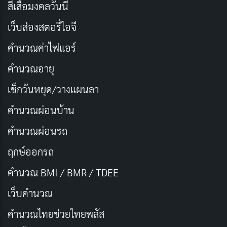
วันที่ออกอากาศ: 6 ตุลาคม 2554
สีเสื้อมงคลวันนี้
นักแสดงนำ: พิมพ์ชนก ลือวิเศษไพบูลย์, ธันวา สุริย
เว็บส่องสตอรี่ไอจี
จักร, ธนา เอี่ยมนิยม, Yui Tatsumi
คำนวณค่าไฟแอร์
ผู้กำกับ: ไตรลักษณ์ มรรคมีองค์แปด
คำนวณอายุ
จำนวนตอน/ความยาว: 100 นาที
เช็กวันหยุด/วางแผนลา
เรตติ้ง IMDb: 5.5/10
คำนวณผ่อนบ้าน
ช่องทางการดู:
YouTube
คำนวณผ่อนรถ
3. ตายโหง ตายเฮี้ยน ตอน รถตู้ ตก
ฤกษ์ออกรถ
ทางด่วน (2557)
คำนวณ BMI / BMR / TDEE
เว็บคํานวณ
คํานวณไทยช่วยไทยพลัส