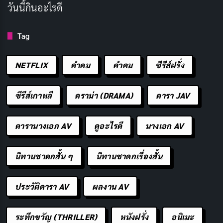
วันนี้กินอะไรดี
Tag
NETFLIX
คำคม
คําคม
ซีรีส์ฝรั่ง
“ตายโหง ตายเฮี้ยน ตอน รถตู้ ตกทางด่วน” เป็นหนึ่งในตอน
ของหนังสยองขวัญที่เล่าถึงเหตุการณ์อันน่าสะพรึงกลัวที่
ซีรีส์เกาหลี
ดราม่า (DRAMA)
ดารา JAV
เกิดขึ้นหลังจากอุบัติเหตุรถตู้ตกจากทางด่วน เรื่องราวเริ่ม
ต้นเมื่อกลุ่มผู้โดยสารในรถตู้ต้องพบกับชะตากรรมที่ไม่คาด
ดารานางเอก AV
ดูอะไรดี
นางเอก AV
คิด และวิญญาณของพวกเขากลับมาเพื่อตามหาความ
ยุติธรรมและเปิดเผยความลับที่ซ่อนอยู่
นิทานชาดกสั้น ๆ
นิทานชาดกเรื่องสั้น
เนื้อเรื่องนำเสนอความลึกลับและความน่ากลัวผ่านมุมมอง
ประวัติดารา AV
ผลงาน AV
ของตัวละครหลัก แอ๊นท์, โป๊ป และ สา ที่ต้องเผชิญหน้ากับ
เหตุการณ์เหนือธรรมชาติและการเปิดเผยเบื้องหลังของ
ระทึกขวัญ (THRILLER)
หนังฝรั่ง
อนิเมะ