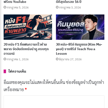
ฟรีบน YouTube
ดีที่สุดในรอบ 16 ปี
[รีวิว-เรื่องย่อ] Recommendations from Mr.
กรกฎาคม 5, 2026
กรกฎาคม 3, 2026
Iwamoto (2026) อนิเมะแฟนตาซีย้อนยุค
กรกฎาคม 6, 2026
หนังเรื่องนี้ไม่ได้เล่าเพียงแค่เรื่องราวความรักวัยใส แต่ยัง
สะท้อนถึงการเติบโต การยอมรับตัวเอง และความสำคัญ
20 หนัง F1 ที่แฟนความเร็วห้าม
30 หนัง-ซีรีย์ คิมมูยอล (Kim Mu-
พลาด จัดอันดับหนังน่าดู ครบทุก
yeol) จากซีรีส์ Teach You a
ของเพื่อนและครอบครัวที่อยู่เคียงข้างเราในทุกช่วงเวลา
อารมณ์
Lesson
ของชีวิต ทำให้ผู้ชมรู้สึกอบอุ่นและย้อนกลับไปนึกถึงช่วง
กรกฎาคม 1, 2026
มิถุนายน 27, 2026
เวลาที่เคยสัมผัสกับ “สิ่งเล็กเล็กที่เรียกว่ารัก”
ใส่ความเห็น
ชื่อเรื่องในภาษาไทย: สิ่งเล็กเล็กที่เรียกว่า…รัก
อีเมลของคุณจะไม่แสดงให้คนอื่นเห็น
ช่องข้อมูลจำเป็นถูกทำ
เครื่องหมาย
*
ประเภท: โรแมนติก, คอมเมดี้
วันที่ออกอากาศ: 12 สิงหาคม 2553
ค
ว
นักแสดงนำ: มาริโอ้ เมาเร่อ, พิมพ์ชนก ลือวิเศษ