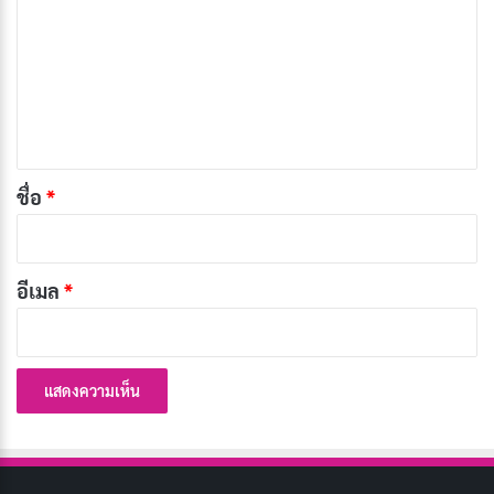
า
ไพบูลย์
ม
ผู้กำกับ: พุฒิพงศ์ พรหมสาขา ณ สกลนคร, วศิน
เ
ปกป้อง
ห็
จำนวนตอน/ความยาว: 1 ชั่วโมง 58 นาที
น
เรตติ้ง IMDb: 7.6/10
*
ชื่อ
*
ช่องทางการดู:
Netflix
2. Love Summer รักตะลอนออนเดอะบีช
อีเมล
*
(2554)