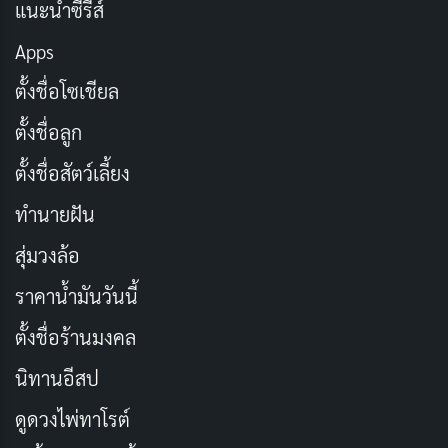
แนะนำซีรีส์
วุ่นวาย ทั้งสามคนต้องเผชิญกับเหตุการณ์ต่างๆ ที่ทั้งสร้าง
Apps
เสียงหัวเราะและท้าทายความสัมพันธ์ของพวกเขา นอกจาก
นี้ยังมีตัวละครเสริมอย่างยูอิ (Yui Tatsumi) หญิงสาวชาว
ตั้งชื่อโซเชียล
ญี่ปุ่นที่เข้ามาเติมสีสันให้กับเรื่องราว ทำให้การเดินทางของ
ตั้งชื่อลูก
พวกเขากลายเป็นประสบการณ์ที่น่าจดจำ
ตั้งชื่อสัตว์เลี้ยง
หนังเรื่องนี้นำเสนอทั้งความรัก มิตรภาพ และการค้นหาตัว
ทำนายฝัน
เองผ่านฉากหลังของชายหาดที่สวยงามในประเทศไทย
สุ่มวงล้อ
พร้อมทั้งแฝงข้อคิดเกี่ยวกับการใช้ชีวิตและความสัมพันธ์
ราคาน้ำมันวันนี้
ระหว่างเพื่อน
ตั้งชื่อร้านมงคล
ชื่อเรื่องในภาษาไทย: Love Summer รักตะลอนออน
นิทานอีสป
เดอะบีช
ดูดวงไพ่ทาโรต์
ประเภท: โรแมนติก, คอมเมดี้