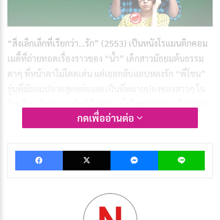
“สิ่งเล็กเล็กที่เรียกว่า…รัก” (2553) เป็นหนังโรแมนติกคอม
เมดี้ที่ถ่ายทอดเรื่องราวของ “น้ำ” เด็กสาวมัธยมต้นธรรม
ดาๆ ที่หน้าตาไม่โดดเด่น แต่เธอกลับแอบหลงรัก “พี่โชน”
รุ่นพี่มัธยมปลายสุดหล่อและเป็นที่หมายปองของสาวๆ ใน
โรงเรียน ด้วยความรักที่มีต่อเขา น้ำจึงพยายามเปลี่ยนแปลง
กดเพื่ออ่านต่อ
ตัวเองให้ดีขึ้น ทั้งในด้านการเรียน การเล่นกีฬา และการดูแล
ตัวเอง เพื่อหวังว่าสักวันหนึ่งพี่โชนจะหันมาสนใจเธอ
Facebook
X
Messenger
Lin
ในระหว่างการเดินทางของน้ำ เธอได้พบกับเพื่อนสนิทและ
ครูผู้สนับสนุนที่ช่วยผลักดันเธอให้ก้าวข้ามความไม่มั่นใจใน
ตัวเอง แม้จะต้องเผชิญกับอุปสรรคต่างๆ ทั้งจากคู่แข่งใน
ความรักและความท้อแท้ในใจ น้ำยังคงมุ่งมั่นที่จะ