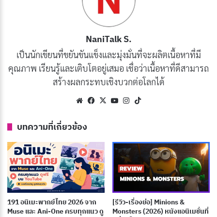
เปลี่ยนแปลงตัวเองเพื่อคนที่เธอรัก พร้อมกับค้นพบคุณค่า
ที่แท้จริงของตัวเอง
NaniTalk S.
บทความที่เกี่ยวข้อง
เป็นนักเขียนที่ขยันขันแข็งและมุ่งมั่นที่จะผลิตเนื้อหาที่มี
คุณภาพ เรียนรู้และเติบโตอยู่เสมอ เชื่อว่าเนื้อหาที่ดีสามารถ
[รีวิว-เรื่องย่อ] The Duke’s Son Claims He Won’t
สร้างผลกระทบเชิงบวกต่อโลกได้
Love Me (2026)อนิเมะแต่งงานการเมืองที่ซ่อน
ความอ่อนโยน
Website
Facebook
X
YouTube
Instagram
TikTok
เผยแพร่เมื่อ: 4 สัปดาห์ ที่ผ่านมา
บทความที่เกี่ยวข้อง
[รีวิว-เรื่องย่อ] The Insipid Prince (2026) อนิเมะ
เจ้าชายจอมซ่อนเกมชิงบัลลังก์
เผยแพร่เมื่อ: 4 สัปดาห์ ที่ผ่านมา
[รีวิว-เรื่องย่อ] The Ogre’s Bride (2026) อนิเมะโร
แมนติกของเจ้าสาวผู้ถูกมองข้าม
191 อนิเมะพากย์ไทย 2026 จาก
[รีวิว-เรื่องย่อ] Minions &
กรกฎาคม 7, 2026
Muse และ Ani-One ครบทุกแนว ดู
Monsters (2026) หนังแอนิเมชั่นที่