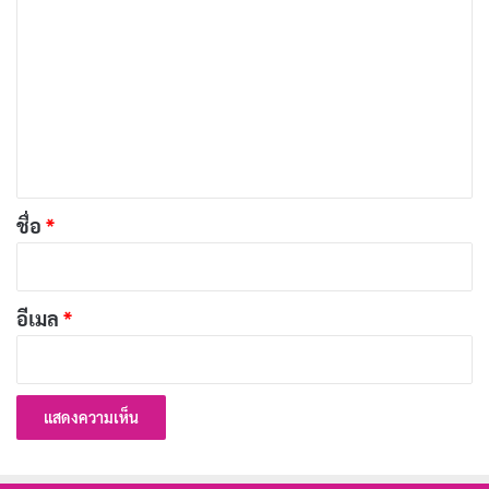
ชื่อเรื่องในภาษาไทย:
นางมารสวมปราด้า
ว
า
ประเภท:
คอมเมดี้, ดราม่า
ม
วันที่ออกฉาย:
30 มิถุนายน 2006
เ
นักแสดงนำ:
แอนน์ แฮททาเวย์, เมอร์ริล สตรีป
ห็
ผู้กำกับ:
เดวิด แฟรงเคิล
น
ระยะเวลา:
1 ชั่วโมง 49 นาที
*
ชื่อ
*
เรตติ้ง IMDb:
6.9/10
ช่องทางการดูในประเทศไทย:
Disney+
อีเมล
*
Les Misérables (2012)