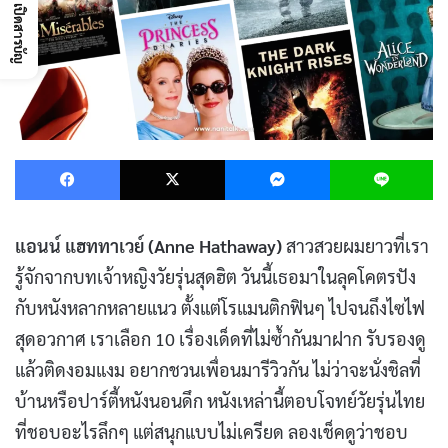
เปิดสารบัญ
Facebook
X
Messenger
L
แอนน์ แฮททาเวย์ (Anne Hathaway)
สาวสวยผมยาวที่เรา
รู้จักจากบทเจ้าหญิงวัยรุ่นสุดฮิต วันนี้เธอมาในลุคโคตรปัง
กับหนังหลากหลายแนว ตั้งแต่โรแมนติกฟินๆ ไปจนถึงไซไฟ
สุดอวกาศ เราเลือก 10 เรื่องเด็ดที่ไม่ซ้ำกันมาฝาก รับรองดู
แล้วติดงอมแงม อยากชวนเพื่อนมารีวิวกัน ไม่ว่าจะนั่งชิลที่
บ้านหรือปาร์ตี้หนังนอนดึก หนังเหล่านี้ตอบโจทย์วัยรุ่นไทย
ที่ชอบอะไรลึกๆ แต่สนุกแบบไม่เครียด ลองเช็คดูว่าชอบ