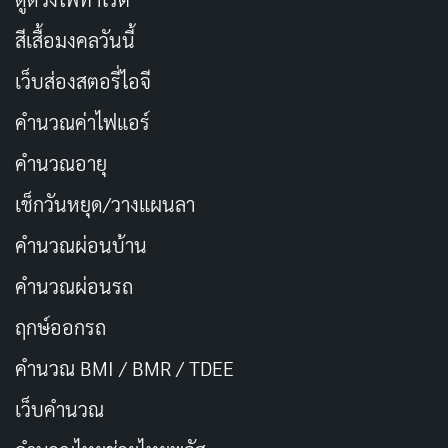
สีเสื้อมงคลวันนี้
เว็บส่องสตอรี่ไอจี
คำนวณค่าไฟแอร์
คำนวณอายุ
เช็กวันหยุด/วางแผนลา
คำนวณผ่อนบ้าน
The Princess Diaries
คือหนังวัยรุ่นคลาสสิกที่ฟินสุดๆ เมื่อ
คำนวณผ่อนรถ
แอนน์ แฮททาเวย์
รับบทมีอา สาวมัธยมธรรมดาๆ ที่ค้นพบ
ฤกษ์ออกรถ
ว่าตัวเองเป็นเจ้าหญิงแห่งเจนอวิอา! ต้องเรียนรู้มารยาท
คำนวณ BMI / BMR / TDEE
ราชวงศ์กับย่าที่เป็น
จูลี่ แอนดรูส์
จากชีวิตชิลๆ ใส่กางเกง
ยีนส์ กลายเป็นต้องใส่ชุดเดรสหรูหรา หนังเต็มไปด้วยฉาก
เว็บคํานวณ
ฮาๆ และโรแมนติกเบาๆ ที่ชวนยิ้มตาม