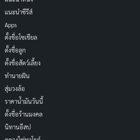
ยุติธรรมและความรักของพ่อลูก
Les Misérables
ทำให้เรา
แนะนำซีรีส์
เห็นด้านดราม่าของแอนน์ที่โคตรเทพ ได้ออสการ์ประกอบ
Apps
ร้องนำหญิงด้วยนะ ดูแล้วอยากลุกขึ้นร้องตาม หนังเรื่องนี้
เหมาะสำหรับวันที่อยากปล่อยอารมณ์ให้ไหล
ตั้งชื่อโซเชียล
ตั้งชื่อลูก
ชื่อเรื่องในภาษาไทย:
เล มิเซราบล์
ตั้งชื่อสัตว์เลี้ยง
ประเภท:
ดราม่า, มิวสิคัล
ทำนายฝัน
วันที่ออกฉาย:
25 ธันวาคม 2012
นักแสดงนำ:
แอนน์ แฮททาเวย์, ฮิว แจ็คแมน
สุ่มวงล้อ
ผู้กำกับ:
ทอม ฮูเปอร์
ราคาน้ำมันวันนี้
ระยะเวลา:
2 ชั่วโมง 38 นาที
ตั้งชื่อร้านมงคล
เรตติ้ง IMDb:
7.5/10
นิทานอีสป
The Princess Diaries (2001)
ดูดวงไพ่ทาโรต์