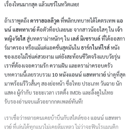
เรื่องไหนมากสุด แล้วแชร์ในทวิตเลย!
ถ้าเราพูดถึง
ดาราฮอลลีวูด
ที่พลิกบทบาทได้โคตรเทพ
แอ
นน์ แฮททาเวย์
คือตัวท็อปเลยนะ จากสาวน้อยใสๆ ใน
เจ้า
หญิงวัยใส
สู่บทดราม่าหนักๆ ใน
เลส์ มิเซราบล์
ที่ได้ออสกา
ร์มาครอง หรือแม้แต่แอคชั่นสุดมันใน
ธาร์กไนท์ไรส์
หนัง
ของเธอไม่ใช่แค่สวยงาม แต่ยังสะท้อนชีวิตจริงแบบวัยรุ่น
เราที่ต้องเจอความรัก ความฝัน และดราม่าครอบครัว
บทความนี้เลยรวบรวม
10 หนังแอนน์ แฮททาเวย์
น่าดูที่สุด
มาพร้อมรีวิวสั้นๆ สองย่อหน้า ชื่อไทย ประเภท วันฉาย นัก
แสดง ผู้กำกับ ระยะเวลา เรตติ้ง IMDb และลิ้งดูในไทย
รับรองอ่านจบแล้วอยากกดเพลย์ทันที!
เราเชื่อว่าหลายคนเคยบ้าบิ่นกับสไตล์ของ
แอนน์ แฮททา
เวย์
ที่เล่นได้ทุกแนวไม่เคยล้มเหลว ไม่ว่าจะฟินโรแมนติก