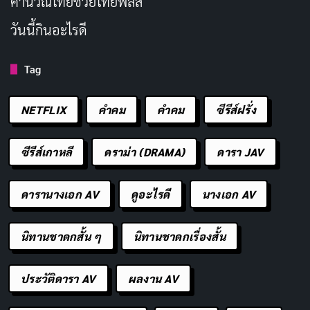
คํานวณไทยช่วยไทยพลัส
วันนี้กินอะไรดี
นอกจากพล็อตเจ้าหญิงพลิกชีวิตแล้ว หนังยังสอนเรื่องความ
มั่นใจในตัวเอง ว่าทุกคนมีด้านราชินีซ่อนอยู่ แม้จะเป็นวัยรุ่น
Tag
งุ่มง่ามแบบเรา
The Princess Diaries
ดูเพลิน เหมาะ
สำหรับวันที่อยากหนีความเครียด ดูแล้วอยากลุกขึ้นเต้นตาม
NETFLIX
คำคม
คําคม
ซีรีส์ฝรั่ง
เพลงประกอบ หนังเรื่องนี้คือจุดเริ่มต้นที่ทำให้แอนน์ดัง
เปรี้ยง!
ซีรีส์เกาหลี
ดราม่า (DRAMA)
ดารา JAV
ชื่อเรื่องในภาษาไทย:
บันทึกรักเจ้าหญิงมือใหม่
ดารานางเอก AV
ดูอะไรดี
นางเอก AV
ประเภท:
คอมเมดี้, ครอบครัว, โรแมนติก
วันที่ออกฉาย:
3 สิงหาคม 2001
นิทานชาดกสั้น ๆ
นิทานชาดกเรื่องสั้น
นักแสดงนำ:
แอนน์ แฮททาเวย์, จูลี่ แอนดรูส์
ผู้กำกับ:
แกรี่ มาร์แชลล์
ประวัติดารา AV
ผลงาน AV
ระยะเวลา:
1 ชั่วโมง 55 นาที