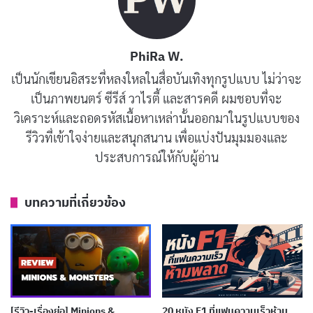
สุดโหด เมื่อ
แอนน์ แฮททาเวย์
รับบทแอนดี้ สาวเนิร์ดที่เพิ่ง
จบใหม่ ต้องมาทำงานเป็นผู้ช่วยนางมาร
เมอร์ริล สตรีป
ใน
นิตยสารดังระดับโลก ชีวิตเธอพลิกผันจากชิลๆ กลายเป็นวิ่ง
PhiRa W.
วุ่นหาเสื้อผ้าแบรนด์เนม เรียนรู้ว่าความสำเร็จในวงการนี้
เป็นนักเขียนอิสระที่หลงใหลในสื่อบันเทิงทุกรูปแบบ ไม่ว่าจะ
ต้องแลกด้วยเลือดเนื้อ หนังผสมฮาคอมเมดี้กับดราม่าชีวิต
เป็นภาพยนตร์ ซีรีส์ วาไรตี้ และสารคดี ผมชอบที่จะ
วัยทำงานได้ลงตัวสุดๆ
วิเคราะห์และถอดรหัสเนื้อหาเหล่านั้นออกมาในรูปแบบของ
รีวิวที่เข้าใจง่ายและสนุกสนาน เพื่อแบ่งปันมุมมองและ
นอกจากฉากแฟชั่นปังๆ ที่ทำให้เราอยากช้อปปิ้งตามแล้ว
ประสบการณ์ให้กับผู้อ่าน
หนังยังแฝงข้อคิดเรื่องสมดุลชีวิต ระหว่างงานกับความรัก
แอนดี้ต้องเลือกว่าจะยอมเป็นนางมารตัวจิ๋ว หรือกลับไป
บทความที่เกี่ยวข้อง
เป็นตัวเองคนเดิม มันชวนให้เราคิดถึงวันที่วิ่งหางานแรกๆ
เลยล่ะ
The Devil Wears Prada
เหมาะสำหรับวัยรุ่นที่กำลัง
หาที่ของตัวเองในโลกที่โหดร้ายแต่แสนสนุก
บทความที่เกี่ยวข้อง
[รีวิว-เรื่องย่อ] Minions &
20 หนัง F1 ที่แฟนความเร็วห้าม