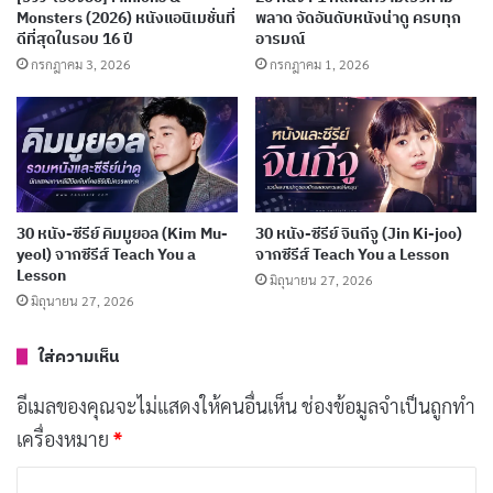
Monsters (2026) หนังแอนิเมชั่นที่
พลาด จัดอันดับหนังน่าดู ครบทุก
[รีวิว-เรื่องย่อ] The Insipid Prince (2026) อนิเมะ
ดีที่สุดในรอบ 16 ปี
อารมณ์
กรกฎาคม 3, 2026
กรกฎาคม 1, 2026
เจ้าชายจอมซ่อนเกมชิงบัลลังก์
เผยแพร่เมื่อ: 4 สัปดาห์ ที่ผ่านมา
[รีวิว-เรื่องย่อ] The Ogre’s Bride (2026) อนิเมะโร
แมนติกของเจ้าสาวผู้ถูกมองข้าม
เผยแพร่เมื่อ: 4 สัปดาห์ ที่ผ่านมา
30 หนัง-ซีรีย์ คิมมูยอล (Kim Mu-
30 หนัง-ซีรีย์ จินกีจู (Jin Ki-joo)
yeol) จากซีรีส์ Teach You a
จากซีรีส์ Teach You a Lesson
[รีวิว-เรื่องย่อ] Recommendations from Mr.
Lesson
มิถุนายน 27, 2026
Iwamoto (2026) อนิเมะแฟนตาซีย้อนยุค
มิถุนายน 27, 2026
กรกฎาคม 6, 2026
ใส่ความเห็น
191 อนิเมะพากย์ไทย 2026 จาก Muse และ Ani-
อีเมลของคุณจะไม่แสดงให้คนอื่นเห็น
ช่องข้อมูลจำเป็นถูกทำ
One ครบทุกแนว ดูฟรีบน YouTube
กรกฎาคม 5, 2026
เครื่องหมาย
*
ค