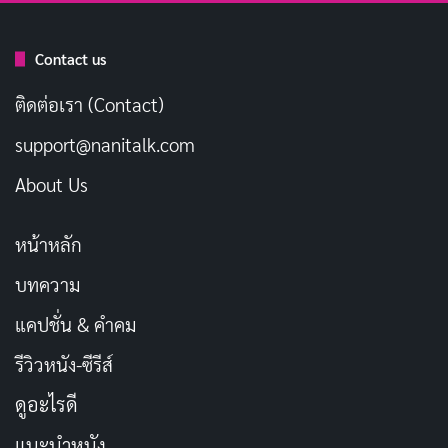
Contact us
ติดต่อเรา (Contact)
support@nanitalk.com
Les Misérables
เป็นหนังมิวสิคัลดราม่าที่โคตรสะเทือนใจ
About Us
เรื่องราวในฝรั่งเศสศตวรรษที่ 19 เมื่อ
แอนน์ แฮททาเวย์
รับบทแฟนทีน แม่ม่ายยากจนที่ต้องขายตัวเพื่อลูกสาว
หน้าหลัก
ท่ามกลางการปฏิวัติและความอยุติธรรมทางสังคม เธอร้อง
บทความ
เพลง “I Dreamed a Dream” ได้แบบน้ำตาซึม ผสมกับ
ฮิว
แจ็คแมน
ในบทฌอง วัลฌอง อดีตนักโทษที่พยายามไถ่บาป
แคปชั่น & คำคม
หนังถ่ายทอดความทุกข์ของมนุษย์ได้ลึกซึ้งมาก
รีวิวหนัง-ซีรีส์
ดูอะไรดี
เพลงประกอบแต่ละเพลงชวนฟินแต่ก็เศร้าจนอยากกอด
ตุ๊กตา หนังไม่ใช่แค่ร้องเพลง แต่สะท้อนการต่อสู้เพื่อความ
แนะนำหนัง