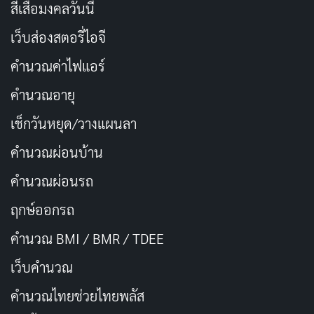
กำกับ
เควนติน ทารันติโน
ที่ผสมผสานความรุนแรงและ
สีเสื้อมงคลวันนี้
อารมณ์ขันได้อย่างลงตัว แบรด พิตต์รับบทเป็น
อัลโด เรน
เว็บส่องสตอรี่ไอจี
หัวหน้าหน่วยทหารที่ออกล่าทหารนาซีในช่วงสงครามโลก
คำนวณค่าไฟแอร์
ครั้งที่ 2 ด้วยวิธีที่โหดเหี้ยมและสร้างสรรค์ เรื่องราวเต็มไป
ด้วยความตื่นเต้นและบทสนทนาที่คมคาย
คำนวณอายุ
เช็กวันหยุด/วางแผนลา
การแสดงของแบรด พิตต์ในบทนี้เต็มไปด้วยเสน่ห์และความ
คำนวณผ่อนบ้าน
เป็นผู้นำ ทำให้ตัวละครของเขากลายเป็นจุดเด่นของหนัง
ฉากต่างๆ ในเรื่องนี้ถูกถ่ายทอดด้วยสไตล์เฉพาะตัวของทา
คำนวณผ่อนรถ
รันติโน ทำให้
Inglourious Basterds
เป็นหนังที่ทั้งสนุกและ
ฤกษ์ออกรถ
น่าคิดตาม
คำนวณ BMI / BMR / TDEE
ชื่อเรื่องในภาษาไทย:
ยุทธการเดือดเชือดนาซี
เว็บคํานวณ
ประเภท:
สงคราม, แอคชั่น, ดราม่า
คํานวณไทยช่วยไทยพลัส
วันที่ออกฉาย:
21 สิงหาคม 2009