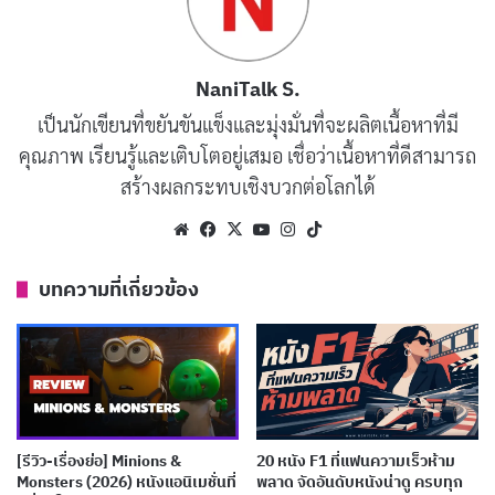
แต่ยังเป็นการสำรวจจิตใจมนุษย์ที่ซับซ้อน ทำให้
Fight
Club
เป็นหนังที่ยังคงถูกพูดถึงและได้รับการยกย่องในฐานะ
หนึ่งในผลงานที่ดีที่สุดของแบรด พิตต์
NaniTalk S.
เป็นนักเขียนที่ขยันขันแข็งและมุ่งมั่นที่จะผลิตเนื้อหาที่มี
ชื่อเรื่องในภาษาไทย:
ไฟท์ คลับ ดิบดวลดิบ
คุณภาพ เรียนรู้และเติบโตอยู่เสมอ เชื่อว่าเนื้อหาที่ดีสามารถ
ประเภท:
ดราม่า, ทริลเลอร์, อาชญากรรม
สร้างผลกระทบเชิงบวกต่อโลกได้
วันที่ออกฉาย:
15 ตุลาคม 1999
Website
Facebook
X
YouTube
Instagram
TikTok
นักแสดงนำ:
แบรด พิตต์ (Brad Pitt), เอ็ดเวิร์ด นอร์
บทความที่เกี่ยวข้อง
ตัน (Edward Norton)
ผู้กำกับ:
เดวิด ฟินเชอร์ (
David Fincher
)
จำนวนความยาว:
139 นาที
เรตติ้ง IMDb:
8.8/10
ช่องทางการดูในประเทศไทย:
Disney+
[รีวิว-เรื่องย่อ] Minions &
20 หนัง F1 ที่แฟนความเร็วห้าม
Monsters (2026) หนังแอนิเมชั่นที่
พลาด จัดอันดับหนังน่าดู ครบทุก