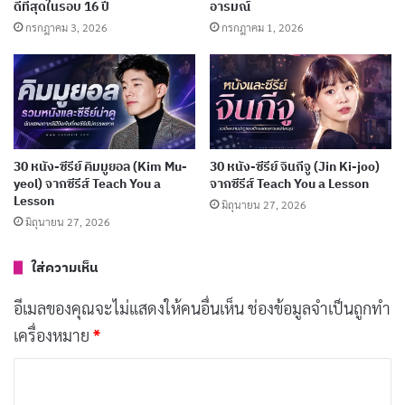
ดีที่สุดในรอบ 16 ปี
อารมณ์
2. Se7en (1995)
กรกฎาคม 3, 2026
กรกฎาคม 1, 2026
30 หนัง-ซีรีย์ คิมมูยอล (Kim Mu-
30 หนัง-ซีรีย์ จินกีจู (Jin Ki-joo)
yeol) จากซีรีส์ Teach You a
จากซีรีส์ Teach You a Lesson
Lesson
มิถุนายน 27, 2026
มิถุนายน 27, 2026
ใส่ความเห็น
Se7en
เป็นหนังทริลเลอร์จิตวิทยาที่ตึงเครียดและน่าจดจำ
แบรด พิตต์รับบทเป็น
เดวิด มิลส์
นักสืบหนุ่มที่ต้องร่วมมือ
อีเมลของคุณจะไม่แสดงให้คนอื่นเห็น
ช่องข้อมูลจำเป็นถูกทำ
กับนักสืบรุ่นเก๋า (มอร์แกน ฟรีแมน) เพื่อตามล่าฆาตกรต่อ
เครื่องหมาย
*
เนื่องที่ใช้บาป 7 ประการเป็นแรงบันดาลใจในการก่อคดี
ค
เนื้อเรื่องเต็มไปด้วยความมืดหม่นและปริศนาที่ชวนให้ลุ้น
ว