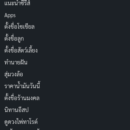
แนะนำซีรีส์
ผู้กำกับ:
เดวิด ฟินเชอร์ (David Fincher)
จำนวนความยาว:
127 นาที
Apps
เรตติ้ง IMDb:
8.6/10
ตั้งชื่อโซเชียล
ตั้งชื่อลูก
3. Inglourious Basterds (2009)
ตั้งชื่อสัตว์เลี้ยง
ทำนายฝัน
สุ่มวงล้อ
ราคาน้ำมันวันนี้
ตั้งชื่อร้านมงคล
นิทานอีสป
ดูดวงไพ่ทาโรต์
Inglourious Basterds
เป็นหนังสงครามสุดแหวกแนวจากผู้