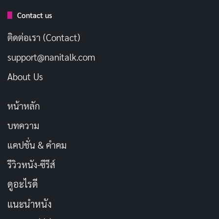
One ครบทุกแนว ดูฟรีบน YouTube
กรกฎาคม 5, 2026
Contact us
ติดต่อเรา (Contact)
การแสดงของแบรด พิตต์ในเรื่องนี้แสดงให้เห็นถึง
support@nanitalk.com
พัฒนาการของเขาในฐานะนักแสดงที่สามารถถ่ายทอดทั้ง
About Us
ความมุ่งมั่นและความเปราะบางได้อย่างลงตัว ฉากจบของ
Se7en
ถือเป็นหนึ่งในฉากที่ทรงพลังที่สุดในประวัติศาสตร์
หน้าหลัก
วงการหนัง ทำให้เรื่องนี้เป็นที่จดจำและควรค่าแก่การรับชม
บทความ
ชื่อเรื่องในภาษาไทย:
เซเว่น
แคปชั่น & คำคม
ประเภท:
ทริลเลอร์, ลึกลับ, อาชญากรรม
รีวิวหนัง-ซีรีส์
วันที่ออกฉาย:
22 กันยายน 1995
ดูอะไรดี
นักแสดงนำ:
แบรด พิตต์ (Brad Pitt), มอร์แกน ฟรี
แนะนำหนัง
แมน (Morgan Freeman)