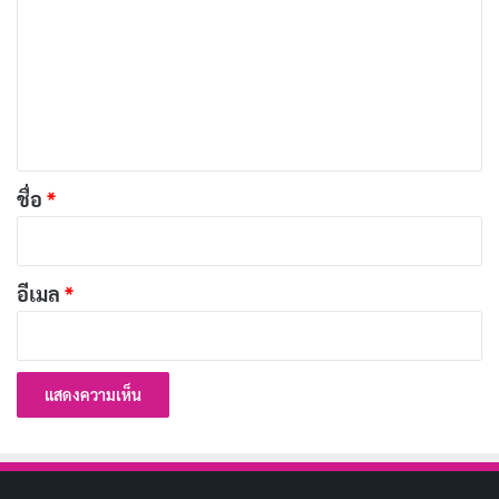
ทุกนาที
า
ม
บทความที่เกี่ยวข้อง
เ
ห็
[รีวิว-เรื่องย่อ] The Insipid Prince (2026) อนิเมะ
น
เจ้าชายจอมซ่อนเกมชิงบัลลังก์
*
กรกฎาคม 9, 2026
ชื่อ
*
[รีวิว-เรื่องย่อ] The Ogre’s Bride (2026) อนิเมะโร
แมนติกของเจ้าสาวผู้ถูกมองข้าม
อีเมล
*
กรกฎาคม 7, 2026
[รีวิว-เรื่องย่อ] Recommendations from Mr.
Iwamoto (2026) อนิเมะแฟนตาซีย้อนยุค
กรกฎาคม 6, 2026
191 อนิเมะพากย์ไทย 2026 จาก Muse และ Ani-