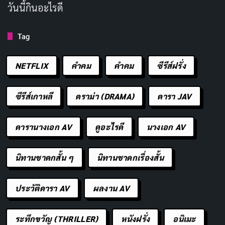
วันนี้กินอะไรดี
นักแสดงนำ:
แบรด พิตต์ (Brad Pitt), คริสตอฟ วอลซ์
(Christoph Waltz)
Tag
ผู้กำกับ:
เควนติน ทารันติโน (
Quentin Tarantino
)
จำนวนความยาว:
153 นาที
NETFLIX
คำคม
คําคม
ซีรีส์ฝรั่ง
เรตติ้ง IMDb:
8.3/10
ซีรีส์เกาหลี
ดราม่า (DRAMA)
ดารา JAV
ช่องทางการดูในประเทศไทย:
Prime Video
4. Once Upon a Time in Hollywood
ดารานางเอก AV
ดูอะไรดี
นางเอก AV
(2019)
นิทานชาดกสั้น ๆ
นิทานชาดกเรื่องสั้น
ประวัติดารา AV
ผลงาน AV
ระทึกขวัญ (THRILLER)
หนังฝรั่ง
อนิเมะ