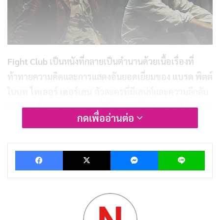
Fight Club
เป็นหนังที่กลายเป็นตำนานด้วยเนื้อเรื่องที่
ท้าทายความคิดและการแสดงอันยอดเยี่ยมของ
แบรด พิตต์
ในบท
ไทเลอร์ เดอร์เดน
ตัวละครที่มีเสน่ห์และความลึกลับ
หนังเล่าเรื่องของชายหนุ่มที่เบื่อหน่ายชีวิตจำเจจนได้พบกับ
กดเพื่ออ่านต่อ
ไทเลอร์ และก่อตั้ง “ไฟต์คลับ” สถานที่ที่ผู้ชายมาปลด
ปล่อยความกดดันผ่านการต่อสู้ แต่เมื่อเรื่องราวดำเนินไป
Facebook
X
Messenger
Lin
ไฟต์คลับกลายเป็นมากกว่าที่เห็น และนำไปสู่การพลิกผันที่
ชวนช็อก
ด้วยบทสนทนาที่เฉียบคมและการกำกับที่โดดเด่นของ
เดวิด
ฟินเชอร์
หนังเรื่องนี้ไม่เพียงสะท้อนปัญหาสังคมสมัยใหม่