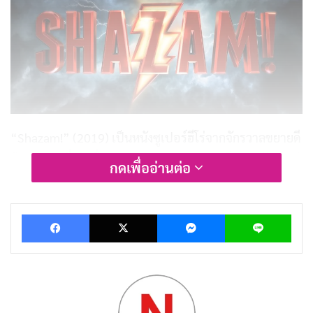
“Shazam!” (2019) เป็นหนังซูเปอร์ฮีโร่จากจักรวาลขยายดี
ซี (DCEU) ที่เล่าเรื่องราวของ Billy Batson เด็กชายวัย 14 ปี
กดเพื่ออ่านต่อ
ที่ถูกเลือกโดยพ่อมดโบราณ Shazam ให้กลายเป็นแชมเปีย
นคนใหม่ของเขา เพียงแค่เอ่ยชื่อ “Shazam” เขาก็สามารถ
Facebook
X
Messenger
Lin
แปลงร่างเป็นซูเปอร์ฮีโร่วัยผู้ใหญ่ที่มีพลังมหาศาลได้ เรื่อง
ราวเต็มไปด้วยความสนุกสนานและการค้นพบตัวเอง เมื่อ
Billy และ Freddy พี่น้องอุปถัมภ์ของเขาต้องเรียนรู้วิธีใช้
พลังใหม่เพื่อต่อสู้กับศัตรูตัวฉกาจ Dr. Thaddeus Sivana
และเหล่า Seven Deadly Sins