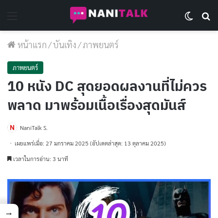
Menu
Switch 
Se
หน้าแรก
/
บันเทิง
/
ภาพยนตร์
ภาพยนตร์
10 หนัง DC สุดยอดผลงานที่ไม่ควร
พลาด มาพร้อมเนื้อเรื่องสุดมันส์
NaniTalk S.
เผยแพร่เมื่อ: 27 มกราคม 2025
(อัปเดตล่าสุด: 13 ตุลาคม 2025)
เวลาในการอ่าน: 3 นาที
→