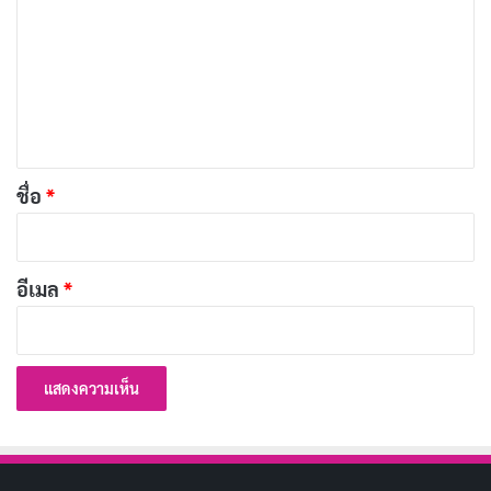
ใหญ่กว่าเดิม
า
ม
ชื่อเรื่องในภาษาไทย: ชาแซม!
เ
ประเภท: แอ็กชัน, ผจญภัย, คอมเมดี้, แฟนตาซี
ห็
วันที่ออกอากาศ: 5 เมษายน 2019
น
นักแสดงนำ: Zachary Levi, Asher Angel, Mark
*
ชื่อ
*
Strong, Jack Dylan Grazer, Djimon Hounsou
ผู้กำกับ: David F. Sandberg
อีเมล
*
จำนวนตอน/ความยาว: 2 ชั่วโมง 12 นาที
เรตติ้ง IMDb: 7.0/10
9. Blue Beetle (2023)