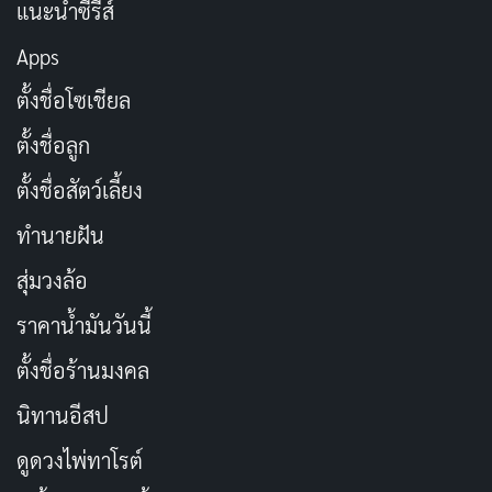
แนะนำซีรีส์
ในขณะที่ Jaime เรียนรู้ที่จะควบคุมพลังใหม่ของเขา เขา
Apps
ต้องเผชิญหน้ากับ Victoria Kord ผู้บริหารโลภจาก Kord
Industries ที่ต้องการใช้ Scarab เพื่อสร้างอาวุธทำลายล้าง
ตั้งชื่อโซเชียล
เรื่องราวเต็มไปด้วยความตื่นเต้น การต่อสู้ และความ
ตั้งชื่อลูก
สัมพันธ์ในครอบครัวที่เป็นหัวใจสำคัญของหนัง
ตั้งชื่อสัตว์เลี้ยง
“Blue Beetle” เป็นหนังซูเปอร์ฮีโร่ที่ผสมผสานความ
ทำนายฝัน
สนุกสนานและอารมณ์ได้อย่างลงตัว พร้อมทั้งนำเสนอฮีโร่
สุ่มวงล้อ
เชื้อสายละตินคนแรกในจักรวาล DC ซึ่งสร้างความสดใหม่ให้
ราคาน้ำมันวันนี้
กับแนวหนังนี้
ตั้งชื่อร้านมงคล
ชื่อเรื่องในภาษาไทย: บลู บีเทิล
นิทานอีสป
ประเภท: แอ็กชัน, ผจญภัย, แฟนตาซี
ดูดวงไพ่ทาโรต์
วันที่ออกอากาศ: 18 สิงหาคม 2023