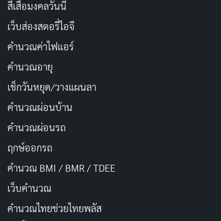
สีเสื้อมงคลวันนี้
นักแสดงนำ: Xolo Maridueña, Bruna Marquezine,
Susan Sarandon
เว็บส่องสตอรี่ไอจี
ผู้กำกับ: Ángel Manuel Soto
คำนวณค่าไฟแอร์
จำนวนตอน/ความยาว: 2 ชั่วโมง 7 นาที
คำนวณอายุ
เรตติ้ง IMDb: 6.3/10
เช็กวันหยุด/วางแผนลา
ช่องทางการดู: HBO Max
คำนวณผ่อนบ้าน
8. The Batman (2022)
คำนวณผ่อนรถ
ฤกษ์ออกรถ
คำนวณ BMI / BMR / TDEE
เว็บคํานวณ
คํานวณไทยช่วยไทยพลัส