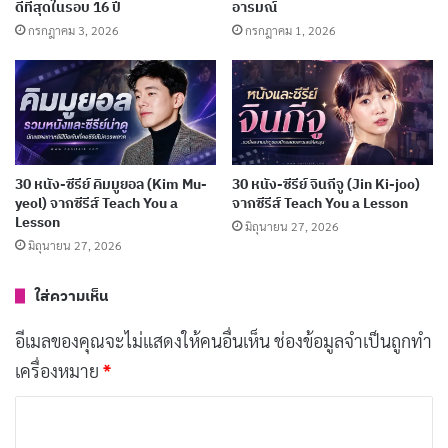
ดีที่สุดในรอบ 16 ปี
อารมณ์
แมนติกของเจ้าสาวผู้ถูกมองข้าม
กรกฎาคม 3, 2026
กรกฎาคม 1, 2026
กรกฎาคม 7, 2026
[รีวิว-เรื่องย่อ] Recommendations from Mr.
Iwamoto (2026) อนิเมะแฟนตาซีย้อนยุค
กรกฎาคม 6, 2026
30 หนัง-ซีรีย์ คิมมูยอล (Kim Mu-
30 หนัง-ซีรีย์ จินกีจู (Jin Ki-joo)
191 อนิเมะพากย์ไทย 2026 จาก Muse และ Ani-
yeol) จากซีรีส์ Teach You a
จากซีรีส์ Teach You a Lesson
Lesson
มิถุนายน 27, 2026
One ครบทุกแนว ดูฟรีบน YouTube
มิถุนายน 27, 2026
กรกฎาคม 5, 2026
ใส่ความเห็น
“Shazam!” ไม่เพียงแต่ให้ความบันเทิงด้วยฉากแอ็กชันและ
อีเมลของคุณจะไม่แสดงให้คนอื่นเห็น
ช่องข้อมูลจำเป็นถูกทำ
อารมณ์ขัน แต่ยังสะท้อนถึงคุณค่าของครอบครัว ความกล้า
เครื่องหมาย
*
หาญ และการเติบโตทางจิตใจของ Billy ที่ต้องเรียนรู้ที่จะ
ค
ยอมรับตัวเองและคนรอบข้างในฐานะส่วนหนึ่งของชีวิตที่
ว