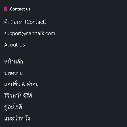
Contact us
ติดต่อเรา (Contact)
support@nanitalk.com
About Us
“Blue Beetle” (2023) เล่าเรื่องราวของ Jaime Reyes
หน้าหลัก
บัณฑิตหนุ่มที่เพิ่งจบการศึกษาและกลับมาบ้านเพื่อพบว่า
บทความ
ครอบครัวของเขากำลังเผชิญกับปัญหาทางการเงินอย่าง
หนัก ขณะพยายามหางานทำ เขาได้รับโอกาสจาก Jenny
แคปชั่น & คำคม
Kord ซึ่งนำพาเขาไปพบกับ “Scarab” วัตถุโบราณจากต่าง
รีวิวหนัง-ซีรีส์
ดาวที่เลือกเขาเป็นเจ้าของ ด้วยพลังของ Scarab Jaime ได้
ดูอะไรดี
รับชุดเกราะที่มีความสามารถพิเศษและเปลี่ยนแปลงชีวิต
แนะนำหนัง
ของเขาให้กลายเป็นซูเปอร์ฮีโร่ Blue Beetle