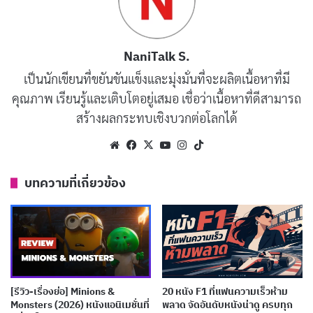
Billy ต้องเผชิญกับความท้าทายทั้งในฐานะเด็กชายธรรมดา
NaniTalk S.
และซูเปอร์ฮีโร่ เขาเรียนรู้ความหมายของการเป็นฮีโร่ผ่าน
เป็นนักเขียนที่ขยันขันแข็งและมุ่งมั่นที่จะผลิตเนื้อหาที่มี
การช่วยเหลือผู้อื่นและการสร้างความสัมพันธ์กับครอบครัว
คุณภาพ เรียนรู้และเติบโตอยู่เสมอ เชื่อว่าเนื้อหาที่ดีสามารถ
อุปถัมภ์ของเขา ในขณะเดียวกัน Dr. Sivana ผู้เคยถูกปฏิเสธ
สร้างผลกระทบเชิงบวกต่อโลกได้
จากพ่อมด Shazam ได้กลับมาแก้แค้นด้วยพลังจาก Seven
Deadly Sins ซึ่งนำไปสู่การต่อสู้ครั้งใหญ่ระหว่างความดีและ
Website
Facebook
X
YouTube
Instagram
TikTok
ความชั่ว
บทความที่เกี่ยวข้อง
บทความที่เกี่ยวข้อง
[รีวิว-เรื่องย่อ] The Insipid Prince (2026) อนิเมะ
เจ้าชายจอมซ่อนเกมชิงบัลลังก์
เผยแพร่เมื่อ: 4 สัปดาห์ ที่ผ่านมา
[รีวิว-เรื่องย่อ] Minions &
20 หนัง F1 ที่แฟนความเร็วห้าม
Monsters (2026) หนังแอนิเมชั่นที่
พลาด จัดอันดับหนังน่าดู ครบทุก
[รีวิว-เรื่องย่อ] The Ogre’s Bride (2026) อนิเมะโร