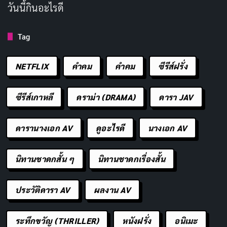
วันนี้กินอะไรดี
Tag
“The Batman” (2022) นำเสนอเรื่องราวของ บรูซ เวย์น
ในปีที่สองของการเป็นแบทแมน ผู้พิทักษ์แห่งเมืองก็อตแธม
NETFLIX
คำคม
คําคม
ซีรีส์ฝรั่ง
ที่ต้องเผชิญหน้ากับฆาตกรต่อเนื่องผู้เรียกตัวเองว่า “เดอะ
ริดเลอร์” เมื่อบุคคลสำคัญทางการเมืองถูกสังหารอย่างโหด
ซีรีส์เกาหลี
ดราม่า (DRAMA)
ดารา JAV
เหี้ยม แบทแมนต้องร่วมมือกับพันธมิตรอย่างจิม กอร์ดอน
เพื่อสืบสวนเบื้องหลังการฆาตกรรมและเปิดเผยความลับที่
ดารานางเอก AV
ดูอะไรดี
นางเอก AV
เชื่อมโยงกับครอบครัวเวย์น
นิทานชาดกสั้น ๆ
นิทานชาดกเรื่องสั้น
ท่ามกลางความมืดมนของเมืองก็อตแธม แบทแมนต้องต่อสู้
กับปัญหาภายในจิตใจและความจริงอันโหดร้ายเกี่ยวกับ
ประวัติดารา AV
ผลงาน AV
อดีตของเขา ในขณะเดียวกัน เขาได้พบกับเซลิน่า ไคล์ หรือ
แคทวูแมน ผู้ซึ่งมีบทบาทสำคัญในเรื่องราวนี้ ทั้งสองต้อง
ระทึกขวัญ (THRILLER)
หนังฝรั่ง
อนิเมะ