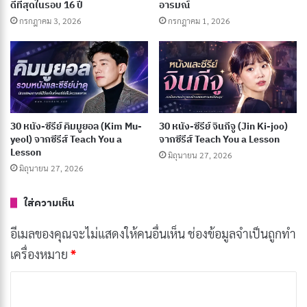
ดีที่สุดในรอบ 16 ปี
อารมณ์
แมนติกของเจ้าสาวผู้ถูกมองข้าม
กรกฎาคม 3, 2026
กรกฎาคม 1, 2026
กรกฎาคม 7, 2026
[รีวิว-เรื่องย่อ] Recommendations from Mr.
Iwamoto (2026) อนิเมะแฟนตาซีย้อนยุค
กรกฎาคม 6, 2026
30 หนัง-ซีรีย์ คิมมูยอล (Kim Mu-
30 หนัง-ซีรีย์ จินกีจู (Jin Ki-joo)
191 อนิเมะพากย์ไทย 2026 จาก Muse และ Ani-
yeol) จากซีรีส์ Teach You a
จากซีรีส์ Teach You a Lesson
Lesson
มิถุนายน 27, 2026
One ครบทุกแนว ดูฟรีบน YouTube
มิถุนายน 27, 2026
กรกฎาคม 5, 2026
ใส่ความเห็น
ชื่อเรื่องในภาษาไทย:
อภินิหารแหวนครองพิภพ
อีเมลของคุณจะไม่แสดงให้คนอื่นเห็น
ช่องข้อมูลจำเป็นถูกทำ
ประเภท:
แฟนตาซี, ผจญภัย, ดราม่า
เครื่องหมาย
*
วันที่ออกฉาย:
19 ธันวาคม 2001
ค
นักแสดงนำ:
เอไลจาห์ วูด, เอียน แม็คเคลเลน, วิกโก้
ว