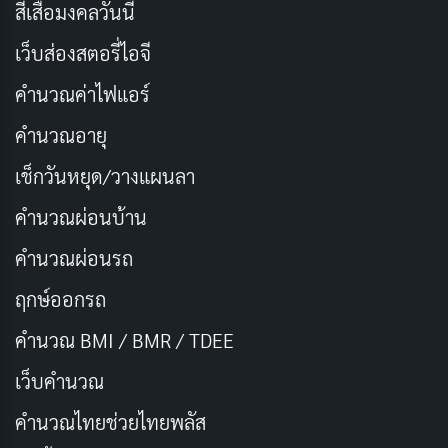
สีเสื้อมงคลวันนี้
เว็บส่องสตอรี่ไอจี
คำนวณค่าไฟแอร์
คำนวณอายุ
เช็กวันหยุด/วางแผนลา
The Lord of the Rings: The Return of the King
เป็น
คำนวณผ่อนบ้าน
บทสรุปอันยิ่งใหญ่ของไตรภาค เรื่องราวถึงจุดไคลแมกซ์เมื่อ
คำนวณผ่อนรถ
โฟรโด
และ
แซม
เดินทางสู่
เมาท์ดูม
เพื่อทำลายแหวน
ขณะที่
อารากอร์น
นำทัพต่อสู้กับกองทัพของ
เซารอน
หนัง
ฤกษ์ออกรถ
เต็มไปด้วยฉากต่อสู้ที่ยิ่งใหญ่และช่วงเวลาที่สะเทือน
คำนวณ BMI / BMR / TDEE
อารมณ์
เว็บคํานวณ
ผลงานชิ้นนี้คว้า
รางวัลออสการ์ 11 สาขา
รวมถึงภาพยนตร์
คํานวณไทยช่วยไทยพลัส
ยอดเยี่ยม สะท้อนถึงความสำเร็จของ
ปีเตอร์ แจ็กสัน
ใน