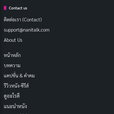
Contact us
ติดต่อเรา (Contact)
The Lord of the Rings: The Two Towers
ต่อยอดความ
ยิ่งใหญ่จากภาคแรกด้วยการเล่าเรื่องที่เข้มข้นยิ่งขึ้น เมื่อ
support@nanitalk.com
กลุ่มมิตรภาพแตกแยกและต้องเผชิญศัตรูที่แข็งแกร่งขึ้น
About Us
ฉากการต่อสู้ที่
เฮล์มสดีพ
เป็นหนึ่งในไฮไลต์ที่ตื่นตาตื่นใจ
ด้วยการกำกับของ
ปีเตอร์ แจ็กสัน
ที่ผสานงานภาพและ
หน้าหลัก
ดนตรีได้อย่างลงตัว
บทความ
การพัฒนาตัวละครอย่าง
กอลลัม
ที่ใช้เทคโนโลยีโมชันแคป
แคปชั่น & คำคม
เจอร์ ทำให้หนังเรื่องนี้โดดเด่นในด้านนวัตกรรมและการเล่า
รีวิวหนัง-ซีรีส์
เรื่องที่ลึกซึ้ง หนังไม่เพียงมอบความบันเทิง แต่ยังสะท้อนถึง
ดูอะไรดี
ความหวังและความเสียสละในช่วงเวลาแห่งความมืด
แนะนำหนัง
ชื่อเรื่องในภาษาไทย:
ศึกหอคอยคู่กู้พิภพ