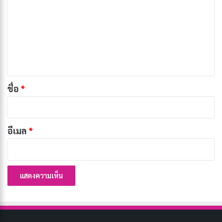
มอร์เทนเซ่น
า
ม
ผู้กำกับ:
ปีเตอร์ แจ็กสัน
เ
ความยาว:
2 ชม. 58 นาที
ห็
เรตติ้ง IMDb:
8.8/10
น
ช่องทางการดูในประเทศไทย:
HBO MAX
*
ชื่อ
*
2. The Lord of the Rings: The Two Towers
(2002)
อีเมล
*