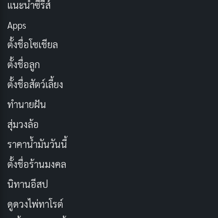
แนะนำซีรีส์
ประเภท:
แฟนตาซี, ผจญภัย, ดราม่า
Apps
วันที่ออกฉาย:
18 ธันวาคม 2002
ตั้งชื่อโซเชียล
นักแสดงนำ:
เอไลจาห์ วูด, ฌอน แอสติน, แอนดี้ เซ
ตั้งชื่อลูก
อร์คิส
ผู้กำกับ:
ปีเตอร์ แจ็กสัน
ตั้งชื่อสัตว์เลี้ยง
ความยาว:
179 นาที
ทำนายฝัน
เรตติ้ง IMDb:
8.7/10
สุ่มวงล้อ
ช่องทางการดูในประเทศไทย:
HBO MAX
ราคาน้ำมันวันนี้
3. The Lord of the Rings: The Return of the
ตั้งชื่อร้านมงคล
King (2003)
นิทานอีสป
ดูดวงไพ่ทาโรต์