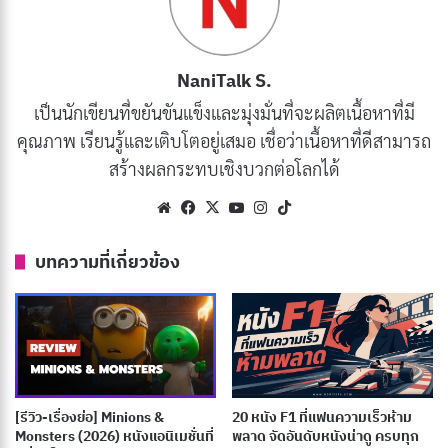
และการเล่าเรื่องที่เข้มข้น การผจญภัยครั้งนี้เต็มไปด้วย
มิตรภาพ ความกล้าหาญ และการต่อสู้ที่ยิ่งใหญ่
NaniTalk S.
เป็นนักเขียนที่ขยันขันแข็งและมุ่งมั่นที่จะผลิตเนื้อหาที่มี
นอกจากงานภาพที่ตระการตา หนังยังมีตัวละครที่น่าจดจำ
คุณภาพ เรียนรู้และเติบโตอยู่เสมอ เชื่อว่าเนื้อหาที่ดีสามารถ
และการแสดงที่ยอดเยี่ยมจากนักแสดงอย่าง
เอไลจาห์ วูด
สร้างผลกระทบเชิงบวกต่อโลกได้
และ
เอียน แม็คเคลเลน
ความสำเร็จของหนังเรื่องนี้วาง
Website
Facebook
X
YouTube
Instagram
TikTok
รากฐานให้กับไตรภาคที่กลายเป็นตำนาน และยังคงเป็นที่รัก
ของแฟนๆ ทั่วโลกจนถึงทุกวันนี้
บทความที่เกี่ยวข้อง
บทความที่เกี่ยวข้อง
[รีวิว-เรื่องย่อ] The Insipid Prince (2026) อนิเมะ
เจ้าชายจอมซ่อนเกมชิงบัลลังก์
กรกฎาคม 9, 2026
[รีวิว-เรื่องย่อ] Minions &
20 หนัง F1 ที่แฟนความเร็วห้าม
Monsters (2026) หนังแอนิเมชั่นที่
พลาด จัดอันดับหนังน่าดู ครบทุก
[รีวิว-เรื่องย่อ] The Ogre’s Bride (2026) อนิเมะโร