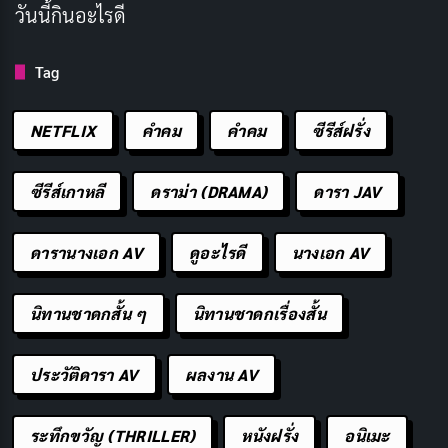
วันนี้กินอะไรดี
การสร้างมหากาพย์ที่สมบูรณ์แบบ หนังไม่เพียงเป็นความ
บันเทิง แต่ยังเป็นการเล่าเรื่องที่พูดถึงความกล้าและการเสีย
Tag
สละ
NETFLIX
คำคม
คําคม
ซีรีส์ฝรั่ง
ชื่อเรื่องในภาษาไทย:
มหาสงครามชิงพิภพ
ประเภท:
แฟนตาซี, ผจญภัย, ดราม่า
ซีรีส์เกาหลี
ดราม่า (DRAMA)
ดารา JAV
วันที่ออกฉาย:
17 ธันวาคม 2003
นักแสดงนำ:
เอไลจาห์ วูด, วิกโก้ มอร์เทนเซ่น, เอียน
ดารานางเอก AV
ดูอะไรดี
นางเอก AV
แม็คเคลเลน
นิทานชาดกสั้น ๆ
นิทานชาดกเรื่องสั้น
ผู้กำกับ:
ปีเตอร์ แจ็กสัน
ความยาว:
201 นาที
ประวัติดารา AV
ผลงาน AV
เรตติ้ง IMDb:
8.9/10
ช่องทางการดูในประเทศไทย:
HBO MAX
ระทึกขวัญ (THRILLER)
หนังฝรั่ง
อนิเมะ