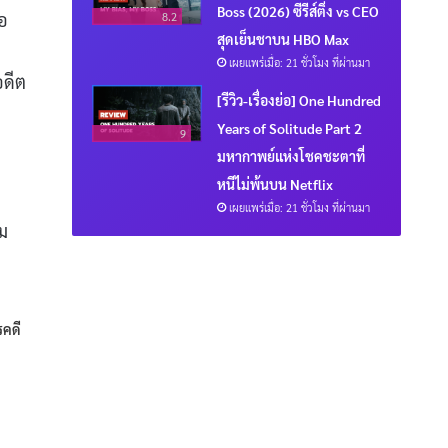
Boss (2026) ซีรีส์ติ่ง vs CEO
ือ
8.2
สุดเย็นชาบน HBO Max
เผยแพร่เมื่อ: 21 ชั่วโมง ที่ผ่านมา
อดีต
[รีวิว-เรื่องย่อ] One Hundred
Years of Solitude Part 2
9
มหากาพย์แห่งโชคชะตาที่
หนีไม่พ้นบน Netflix
เผยแพร่เมื่อ: 21 ชั่วโมง ที่ผ่านมา
ม
รคดี