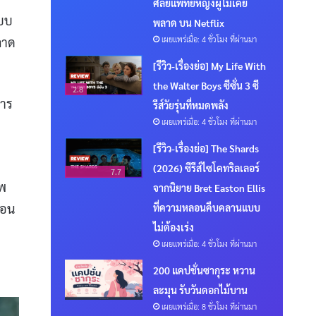
ศัลยแพทย์หญิงผู้ไม่เคย
แบบ
พลาด บน Netflix
เผยแพร่เมื่อ: 4 ชั่วโมง ที่ผ่านมา
ลาด
[รีวิว-เรื่องย่อ] My Life With
the Walter Boys ซีซั่น 3 ซี
2.8
การ
รีส์วัยรุ่นที่หมดพลัง
เผยแพร่เมื่อ: 4 ชั่วโมง ที่ผ่านมา
[รีวิว-เรื่องย่อ] The Shards
(2026) ซีรีส์ไซโคทริลเลอร์
7.7
าพ
จากนิยาย Bret Easton Ellis
ือน
ที่ความหลอนคืบคลานแบบ
ไม่ต้องเร่ง
เผยแพร่เมื่อ: 4 ชั่วโมง ที่ผ่านมา
200 แคปชั่นซากุระ หวาน
ละมุน รับวันดอกไม้บาน
เผยแพร่เมื่อ: 8 ชั่วโมง ที่ผ่านมา