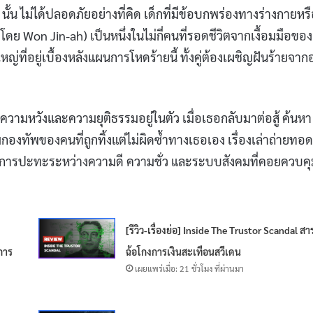
นั้น ไม่ได้ปลอดภัยอย่างที่คิด เด็กที่มีข้อบกพร่องทางร่างกายหร
ดย Won Jin-ah) เป็นหนึ่งในไม่กี่คนที่รอดชีวิตจากเงื้อมมือของ
ญ่ที่อยู่เบื้องหลังแผนการโหดร้ายนี้ ทั้งคู่ต้องเผชิญฝันร้ายจาก
ามหวังและความยุติธรรมอยู่ในตัว เมื่อเธอกลับมาต่อสู้ ค้นหา
มกองทัพของคนที่ถูกทิ้งแต่ไม่ผิดซ้ำทางเธอเอง เรื่องเล่าถ่ายทอด
ะการปะทะระหว่างความดี ความชั่ว และระบบสังคมที่คอยควบคุ
[รีวิว-เรื่องย่อ] Inside The Trustor Scandal สา
การ
ฉ้อโกงการเงินสะเทือนสวีเดน
เผยแพร่เมื่อ: 21 ชั่วโมง ที่ผ่านมา