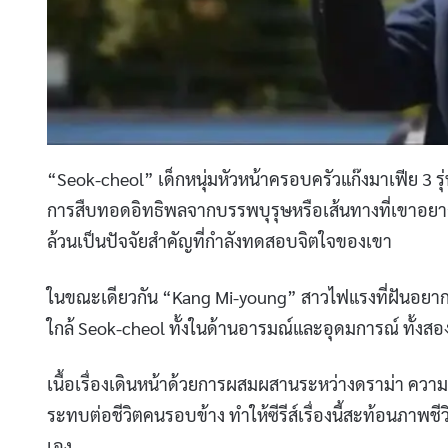
“Seok‑cheol” เด็กหนุ่มหัวหน้าครอบครัวแก๊งมาเฟีย 3 รุ
การสืบทอดอิทธิพลจากบรรพบุรุษหรือเส้นทางที่เขาอ
ล้วนเป็นปัจจัยสำคัญที่กำลังทดสอบจิตใจของเขา
ในขณะเดียวกัน “Kang Mi‑young” สาวไฟแรงที่ฝันอยากเป็
ใกล้ Seok‑cheol ทั้งในด้านอารมณ์และอุดมการณ์ ทั้งส
เนื้อเรื่องเดินหน้าด้วยการผสมผสานระหว่างดราม่า ความ
ระทบต่อชีวิตคนรอบข้าง ทำให้ซีรีส์เรื่องนี้สะท้อนภาพช
เอง