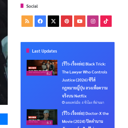
Social
RSS
Facebook
X
Pinterest
YouTube
Instagram
TikTok
Last Updates
[รีวิว-เรื่องย่อ] Black Trick:
The Lawyer Who Controls
8.2
Justice (2026) ซีรีส์
กฎหมายญี่ปุ่น ลวงเพื่อความ
จริงบน Netflix
เผยแพร่เมื่อ: 4 ชั่วโมง ที่ผ่านมา
Messenger
[รีวิว-เรื่องย่อ] Doctor-X the
Movie (2024) ปิดตำนาน
8.3