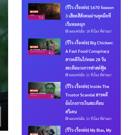
[รีวิว-เรื่องย่อ] 1670 Season
3 เสียดสีสังคมผ่านยุคมืดที่
5.2
เริ่มหมดมุก
เผยแพร่เมื่อ: 18 ชั่วโมง ที่ผ่านมา
[รีวิว-เรื่องย่อ] Big Chicken:
A Fast Food Conspiracy
8.2
สารคดีกินไก่ทอด 28 วัน
สะเทือนวงการฟาสต์ฟู้ด
เผยแพร่เมื่อ: 21 ชั่วโมง ที่ผ่านมา
[รีวิว-เรื่องย่อ] Inside The
Trustor Scandal สารคดี
8
ฉ้อโกงการเงินสะเทือน
สวีเดน
เผยแพร่เมื่อ: 21 ชั่วโมง ที่ผ่านมา
[รีวิว-เรื่องย่อ] My Bias, My