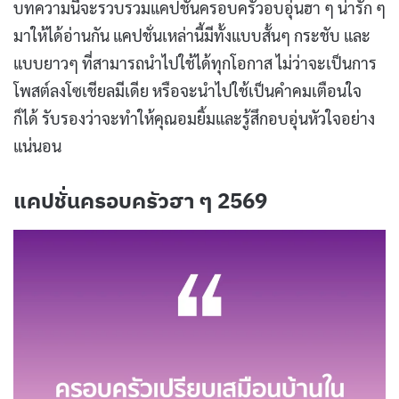
บทความนี้จะรวบรวมแคปชั่นครอบครัวอบอุ่นฮา ๆ น่ารัก ๆ
มาให้ได้อ่านกัน แคปชั่นเหล่านี้มีทั้งแบบสั้นๆ กระชับ และ
แบบยาวๆ ที่สามารถนำไปใช้ได้ทุกโอกาส ไม่ว่าจะเป็นการ
โพสต์ลงโซเชียลมีเดีย หรือจะนำไปใช้เป็นคำคมเตือนใจ
ก็ได้ รับรองว่าจะทำให้คุณอมยิ้มและรู้สึกอบอุ่นหัวใจอย่าง
แน่นอน
แคปชั่นครอบครัวฮา ๆ 2569