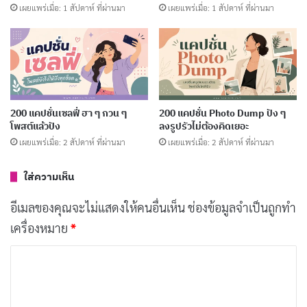
เผยแพร่เมื่อ: 1 สัปดาห์ ที่ผ่านมา
เผยแพร่เมื่อ: 1 สัปดาห์ ที่ผ่านมา
ครอบครัว
ครอบครัวคือทีมที่เราเลือกเอง และเรา
คัดลอก
จะอยู่เคียงข้างกันเสมอ
200 แคปชั่นเซลฟี่ ฮา ๆ กวน ๆ
200 แคปชั่น Photo Dump ปัง ๆ
ชีวิตนี้สั้นนัก จงใช้เวลากับครอบครัวให้
คัดลอก
โพสต์แล้วปัง
ลงรูปรัวไม่ต้องคิดเยอะ
มากที่สุด
เผยแพร่เมื่อ: 2 สัปดาห์ ที่ผ่านมา
เผยแพร่เมื่อ: 2 สัปดาห์ ที่ผ่านมา
ใส่ความเห็น
ครอบครัวคือที่พักพิงใจ ยามที่เราท้อแท้
คัดลอก
อีเมลของคุณจะไม่แสดงให้คนอื่นเห็น
ช่องข้อมูลจำเป็นถูกทำ
รอยยิ้มของครอบครัว คือสิ่งที่ล้ำค่าที่สุด
คัดลอก
เครื่องหมาย
*
ค
ความรักของครอบครัว คือสิ่งที่ยิ่งใหญ่
คัดลอก
ว
ที่สุด
า