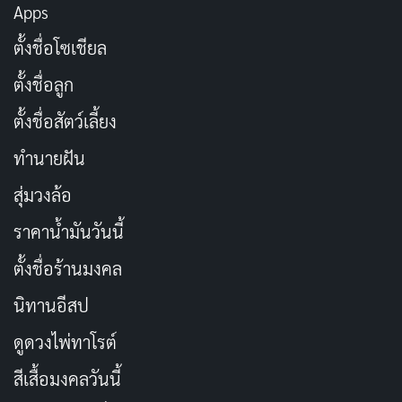
Apps
ตั้งชื่อโซเชียล
ครอบครัวคือที่ที่เราสามารถรู้สึก
คัดลอก
ปลอดภัยได้
ตั้งชื่อลูก
ตั้งชื่อสัตว์เลี้ยง
ครอบครัวคือที่ที่เราสามารถรู้สึกอบอุ่น
คัดลอก
ทำนายฝัน
ได้
สุ่มวงล้อ
ครอบครัวคือแรงผลักดันให้เราทำสิ่งที่ดี
คัดลอก
ราคาน้ำมันวันนี้
ที่สุด
ตั้งชื่อร้านมงคล
ครอบครัวคือกำลังใจให้เราสู้ต่อไป
คัดลอก
นิทานอีสป
ดูดวงไพ่ทาโรต์
ครอบครัวคือที่ที่เราสามารถกลับมา
คัดลอก
สีเสื้อมงคลวันนี้
พักพิงได้เสมอ