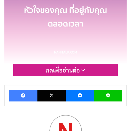
กดเพื่ออ่านต่อ
ไม่มีสายสัมพันธ์ใดเหมือนสายสัมพันธ์ในครอบครัว ขณะที่
เราหัวเราะด้วยกัน ร้องไห้ด้วยกัน และสร้างความทรงจำชั่ว
Facebook
X
Messenger
Lin
นิรันดร์ เราตระหนักถึงแก่นแท้ของความรักและการอยู่ร่วม
กัน ความมหัศจรรย์อยู่ในสิ่งเล็ก ๆ น้อย ๆ ไม่ว่าจะเป็นความ
อบอุ่นจากการกอด ดวงตาที่เปล่งประกาย หรือเสียงหัวเราะ
ที่สนุกสนานที่เต็มห้อง แคปชั่นภาพครอบครัวของเราโอบ
กอดช่วงเวลาอันอบอุ่นหัวใจเหล่านี้ ทำให้พวกเขามีชีวิตด้วย