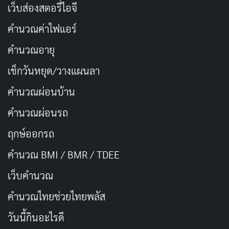
อยากเป็นคนรวย แต่โชคชะตาบอกให้จน
คัดลอก
เว็บส่องสตอรี่ไอจี
คำนวณค่าไฟแอร์
รักแท้คือการที่ยอมให้เขากินของอร่อย
คัดลอก
คนเดียว
คำนวณอายุ
เช็กวันหยุด/วางแผนลา
ชีวิตเหมือนหนังตลก แต่คนดูไม่ขำ
คัดลอก
คำนวณผ่อนบ้าน
ความรักเหมือนพิซซ่า ต้องแบ่งกันกิน
คำนวณผ่อนรถ
คัดลอก
ฤกษ์ออกรถ
อยากมีแฟนหล่อ แต่เจอแต่แฟนกวน
คัดลอก
คำนวณ BMI / BMR / TDEE
เว็บคํานวณ
เงินในกระเป๋ามันร้องไห้ เพราะมันเหงา
คัดลอก
คํานวณไทยช่วยไทยพลัส
ความรักเหมือนการสอบ ทำเท่าไหร่ก็ไม่
คัดลอก
วันนี้กินอะไรดี
ผ่าน