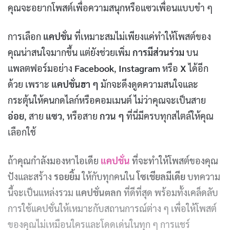
คุณจะอยากโพสต์เพื่อความสนุกหรือแซวเพื่อนแบบขำ ๆ
การเลือก
แคปชั่น
ที่เหมาะสมไม่เพียงแค่ทำให้โพสต์ของ
คุณน่าสนใจมากขึ้น แต่ยังช่วยเพิ่ม
การมีส่วนร่วม
บน
แพลตฟอร์มอย่าง
Facebook
,
Instagram
หรือ
X
ได้อีก
ด้วย เพราะ
แคปชั่นฮา ๆ
มักจะดึงดูดความสนใจและ
กระตุ้นให้คนกดไลก์หรือคอมเมนต์ ไม่ว่าคุณจะเป็นสาย
อ่อย
, สาย
แซว
, หรือสาย
กวน ๆ
ที่นี่มีครบทุกสไตล์ให้คุณ
เลือกใช้
ถ้าคุณกำลังมองหาไอเดีย
แคปชั่น
ที่จะทำให้โพสต์ของคุณ
ปังและสร้าง
รอยยิ้ม
ให้กับทุกคนใน
โซเชียลมีเดีย
บทความ
นี้จะเป็นแหล่งรวม
แคปชั่นตลก
ที่ดีที่สุด พร้อมทั้งเคล็ดลับ
การใช้แคปชั่นให้เหมาะกับสถานการณ์ต่าง ๆ เพื่อให้โพสต์
ของคุณไม่เหมือนใครและโดดเด่นในทุก ๆ การแชร์