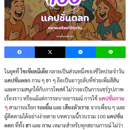
Facebook
X
Messenger
L
ในยุคที่
โซเชียลมีเดีย
กลายเป็นส่วนหนึ่งของชีวิตประจำวัน
แคปชั่นตลก
กวน ๆ ฮา ๆ ถือเป็นอาวุธลับที่ช่วยเพิ่มสีสัน
และความสนุกให้กับการโพสต์ ไม่ว่าจะเป็นการแชร์รูปภาพ
เรื่องราว หรือแม้แต่การระบายอารมณ์ การใช้
แคปชั่นกวน
ๆ
สามารถเรียก
รอยยิ้ม
และ
เสียงหัวเราะ
จากเพื่อน ๆ และ
ผู้ติดตามได้อย่างง่ายดาย บทความนี้รวบรวม 100
แคปชั่น
ตลก
ที่ทั้ง
ฮา
และ
กวน
เหมาะสำหรับทุกสถานการณ์ ไม่ว่า