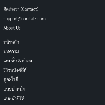
รักเรา
ติดต่อเรา (Contact)
support@nanitalk.com
กินข้าวให้อร่อย เพราะพรุ่งนี้ต้องจ่ายหนี้
คัดลอก
About Us
ความสุขเหมือนเงิน ยิ่งใช้ยิ่งหมด
คัดลอก
หน้าหลัก
หน้าตาไม่หล่อ แต่ความกวนยืนหนึ่ง
คัดลอก
บทความ
แคปชั่น & คำคม
รักแท้มีจริง แต่ไม่ใช่กับเรา
คัดลอก
รีวิวหนัง-ซีรีส์
อยากเป็นคนสำคัญ แต่กลายเป็นคน
ดูอะไรดี
คัดลอก
สำรอง
แนะนำหนัง
แนะนำซีรีส์
ชีวิตเหมือนละคร มีแต่ตอนเศร้า
คัดลอก