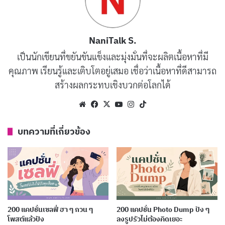
ตัวอย่างแคปชั่นตลก 2569
NaniTalk S.
ความรักเหมือนการสอบ ตั้งใจติวแต่
คัดลอก
เป็นนักเขียนที่ขยันขันแข็งและมุ่งมั่นที่จะผลิตเนื้อหาที่มี
สุดท้ายตกอยู่ดี
คุณภาพ เรียนรู้และเติบโตอยู่เสมอ เชื่อว่าเนื้อหาที่ดีสามารถ
สร้างผลกระทบเชิงบวกต่อโลกได้
เงินในกระเป๋ามันกระซิบว่า ใช้ฉันสิ แต่
คัดลอก
Website
Facebook
X
YouTube
Instagram
TikTok
ฉันบอกมันว่า ชู่ว
บทความที่เกี่ยวข้อง
อ้วนแล้วไง ใจเราก็ยังผอมอยู่นะ
คัดลอก
ชีวิตเหมือนwifi ต่อได้ แต่ไม่มีสัญญาณ
คัดลอก
รักแท้แพ้ระยะทาง แต่รักนานๆ แพ้คน
คัดลอก
200 แคปชั่นเซลฟี่ ฮา ๆ กวน ๆ
200 แคปชั่น Photo Dump ปัง ๆ
โพสต์แล้วปัง
ลงรูปรัวไม่ต้องคิดเยอะ
ใกล้ชิด