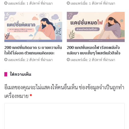
เผยแพร่เมื่อ: 1 สัปดาห์ ที่ผ่านมา
เผยแพร่เมื่อ: 1 สัปดาห์ ที่ผ่านมา
หน้าตาไม่ดี แต่ความกวนประสาทระดับ
คัดลอก
พรีเมียม
คนอื่นมีแฟนเป็นตัวเป็นตน ส่วนเรามีแค่
คัดลอก
200 แคปชั่นคิดมาก ระบายความใน
200 แคปชั่นหมดไฟ เรียกพลังใจ
ความฝัน
ใจให้โล่งอก ตัวแทนคนคิดเยอะ
กลับมา แบบสั้นๆ โพสต์แล้วฮีลใจ
เผยแพร่เมื่อ: 2 สัปดาห์ ที่ผ่านมา
เผยแพร่เมื่อ: 2 สัปดาห์ ที่ผ่านมา
อยากผอมแต่ขี้เกียจออกกำลังกาย เลย
คัดลอก
ใส่ความเห็น
เลือกกินต่อไป
อีเมลของคุณจะไม่แสดงให้คนอื่นเห็น
ช่องข้อมูลจำเป็นถูกทำ
ความรักเหมือนกาแฟ ขมแต่ก็ยังอยาก
เครื่องหมาย
*
คัดลอก
จิบ
ค
ว
นอนดึกไม่ใช่แฟชั่น แค่ชีวิตมันขาดคาเฟ
คัดลอก
า