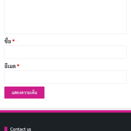
อีน
ม
เ
เพื่อนแท้คือคนที่ยืมเงินแล้วไม่ทวง
คัดลอก
ห็
น
หน้าตาดูฉลาด แต่สมองสั่งให้โง่
คัดลอก
*
ชื่อ
*
ความรักเหมือนอาหาร ต้องปรุงดีๆ ไม่งั้น
คัดลอก
จืด
อีเมล
*
อยากเป็นคนรวย แต่เงินในบัญชีบอกว่า
คัดลอก
ฝันไปเถอะ
ชีวิตนี้สั้นเกินกว่าจะจริงจังกับทุกเรื่อง
คัดลอก
รักตัวเองให้มาก เพราะคนอื่นไม่ว่างมา
คัดลอก
Contact us