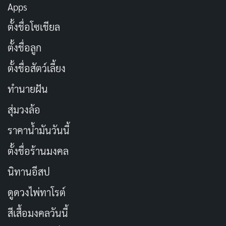
Apps
ความรักเหมือนการจราจร ติดแหง็ก
คัดลอก
ตั้งชื่อโซเชียล
ตลอด
ตั้งชื่อลูก
เงินเดือนเหมือนฝน ตกแป๊บเดียวก็หาย
ตั้งชื่อสัตว์เลี้ยง
คัดลอก
ทำนายฝัน
อยากมีรักดีๆ แต่เจอแต่รักที่พัง
คัดลอก
สุ่มวงล้อ
ราคาน้ำมันวันนี้
สมองสั่งให้ทำงาน แต่ใจสั่งให้เล่น
คัดลอก
ตั้งชื่อร้านมงคล
ความรักเหมือนไวรัส ติดแล้วรักษายาก
คัดลอก
นิทานอีสป
ดูดวงไพ่ทาโรต์
หน้าตาไม่ดี แต่จิตใจกวนประสาท
คัดลอก
สีเสื้อมงคลวันนี้