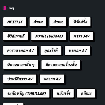
Tag
หน้าตาเหมือนจะรวย แต่บัญชีบอกว่าไม่
คัดลอก
NETFLIX
คำคม
คําคม
ซีรีส์ฝรั่ง
อยากเป็นคนดี แต่โลกนี้มันร้าย
คัดลอก
ซีรีส์เกาหลี
ดราม่า (DRAMA)
ดารา JAV
รักแท้คือการที่ยอมให้เขานอนกรนข้างๆ
คัดลอก
ดารานางเอก AV
ดูอะไรดี
นางเอก AV
ชีวิตเหมือนเกม แพ้แล้วต้องเริ่มใหม่
คัดลอก
นิทานชาดกสั้น ๆ
นิทานชาดกเรื่องสั้น
ความรักเหมือนกาแฟสำเร็จรูป ง่ายแต่ไม่
คัดลอก
อร่อย
ประวัติดารา AV
ผลงาน AV
อยากผอม แต่ของอร่อยมันเรียกหา
ระทึกขวัญ (THRILLER)
หนังฝรั่ง
อนิเมะ
คัดลอก