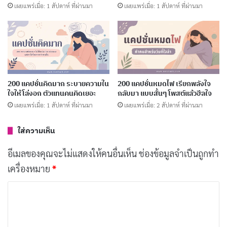
เผยแพร่เมื่อ: 1 สัปดาห์ ที่ผ่านมา
เผยแพร่เมื่อ: 1 สัปดาห์ ที่ผ่านมา
มหาลัยคือสถานที่ที่เราสามารถเป็นตัว
คัดลอก
ของตัวเองได้เต็มที่
ความรู้คือพลัง มหาลัยคือแหล่งพลังงาน
คัดลอก
200 แคปชั่นคิดมาก ระบายความใน
200 แคปชั่นหมดไฟ เรียกพลังใจ
มหาลัยไม่ใช่ที่จบ แต่เป็นจุดเริ่มต้นของ
คัดลอก
ใจให้โล่งอก ตัวแทนคนคิดเยอะ
กลับมา แบบสั้นๆ โพสต์แล้วฮีลใจ
ชีวิตที่แท้จริง
เผยแพร่เมื่อ: 1 สัปดาห์ ที่ผ่านมา
เผยแพร่เมื่อ: 2 สัปดาห์ ที่ผ่านมา
ใส่ความเห็น
ทุกวันในมหาลัยคือการลงทุนเพื่ออนาคต
คัดลอก
อีเมลของคุณจะไม่แสดงให้คนอื่นเห็น
ช่องข้อมูลจำเป็นถูกทำ
ทุกบทเรียนในมหาลัยมีค่าเสมอ
เครื่องหมาย
*
คัดลอก
ค
มหาลัยเปิดโลกทัศน์ให้กว้างขึ้น
คัดลอก
ว
า