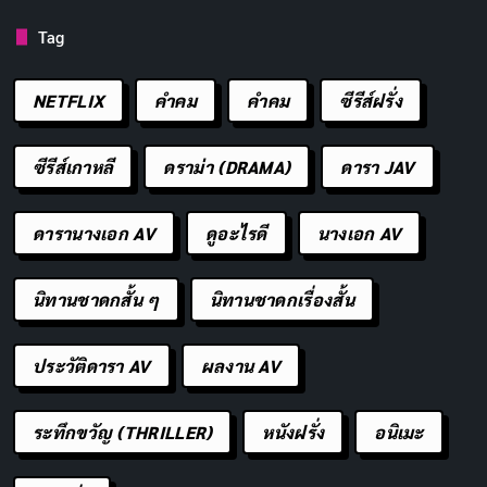
ที่พร้อมรับมือกับโลก
Tag
ความทรงจำดีๆ เกิดขึ้นที่นี่ ในมหาลัย
คัดลอก
NETFLIX
คำคม
คําคม
ซีรีส์ฝรั่ง
ประสบการณ์ในมหาลัยคือบทเรียนที่ไม่
คัดลอก
ซีรีส์เกาหลี
ดราม่า (DRAMA)
ดารา JAV
สามารถหาได้จากที่อื่น
ดารานางเอก AV
ดูอะไรดี
นางเอก AV
มหาลัยสอนให้เราเข้าใจว่าชีวิตคือการ
คัดลอก
เรียนรู้
นิทานชาดกสั้น ๆ
นิทานชาดกเรื่องสั้น
ทุกความท้าทายในมหาลัย คือโอกาสใน
คัดลอก
ประวัติดารา AV
ผลงาน AV
การเติบโต
ระทึกขวัญ (THRILLER)
หนังฝรั่ง
อนิเมะ
เพื่อนมหาลัยคือเพื่อนที่ดีที่สุดในชีวิต
คัดลอก