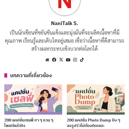
ความฝันเริ่มต้นที่นี่ อนาคตสดใสรออยู่
คัดลอก
NaniTalk S.
ข้างหน้า
เป็นนักเขียนที่ขยันขันแข็งและมุ่งมั่นที่จะผลิตเนื้อหาที่มี
คุณภาพ เรียนรู้และเติบโตอยู่เสมอ เชื่อว่าเนื้อหาที่ดีสามารถ
ถึงงานจะเยอะ แต่เราก็ผ่านไปด้วยกันได้
คัดลอก
สร้างผลกระทบเชิงบวกต่อโลกได้
เสมอ
Website
Facebook
X
YouTube
Instagram
TikTok
มหาลัยไม่ใช่แค่การเรียน แต่คือชีวิต
คัดลอก
บทความที่เกี่ยวข้อง
ในมหาลัย ไม่มีใครบังคับให้เราเรียน แต่
คัดลอก
เราต้องบังคับตัวเอง
มหาลัยเป็นเวทีให้เราได้แสดงศักยภาพ
คัดลอก
200 แคปชั่นเซลฟี่ ฮา ๆ กวน ๆ
200 แคปชั่น Photo Dump ปัง ๆ
โพสต์แล้วปัง
ลงรูปรัวไม่ต้องคิดเยอะ