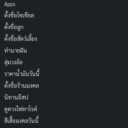
ทุกวันในมหาลัยคือโอกาสใหม่ในการ
Apps
คัดลอก
เรียนรู้
ตั้งชื่อโซเชียล
ตั้งชื่อลูก
มิตรภาพในมหาลัย ไม่มีวันหมดอายุ
คัดลอก
ตั้งชื่อสัตว์เลี้ยง
มหาลัยคือที่ที่เราได้พบเจอผู้คนที่หลาก
คัดลอก
ทำนายฝัน
หลาย
สุ่มวงล้อ
ราคาน้ำมันวันนี้
ชีวิตนักศึกษา คือการเรียนรู้ที่ไม่มีวันจบ
คัดลอก
ตั้งชื่อร้านมงคล
ชีวิตมหาลัยมีสีสันมากกว่าที่คิด
คัดลอก
นิทานอีสป
ดูดวงไพ่ทาโรต์
มิตรภาพในมหาลัยคือสิ่งล้ำค่า
คัดลอก
สีเสื้อมงคลวันนี้
เรียนรู้จากความผิดพลาดและเติบโตต่อ
คัดลอก