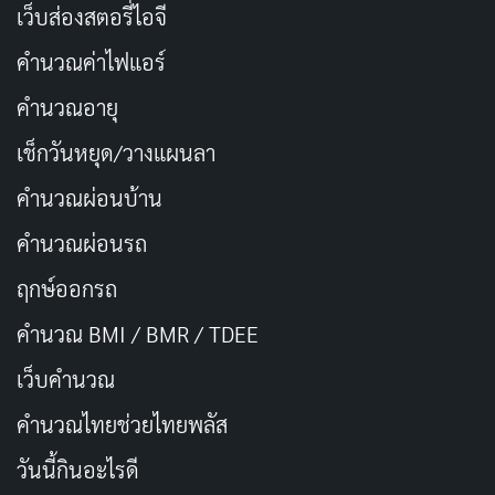
เว็บส่องสตอรี่ไอจี
ไป
คำนวณค่าไฟแอร์
ความทรงจำในมหาลัยจะอยู่กับเราไป
คัดลอก
คำนวณอายุ
ตลอดชีวิต
เช็กวันหยุด/วางแผนลา
คำนวณผ่อนบ้าน
มหาลัยคือที่ที่เราได้เรียนรู้ที่จะไม่ยอม
คัดลอก
แพ้ต่ออุปสรรค
คำนวณผ่อนรถ
ฤกษ์ออกรถ
ชีวิตในมหาลัยไม่ง่าย แต่มันเป็นช่วงเวลา
คัดลอก
คำนวณ BMI / BMR / TDEE
ที่คุ้มค่า
เว็บคํานวณ
มหาลัยคือโลกใบใหม่ที่เราต้องค้นหา
คัดลอก
คํานวณไทยช่วยไทยพลัส
วันนี้กินอะไรดี
มหาลัยไม่ได้สร้างแค่บัณฑิต แต่สร้างคน
คัดลอก