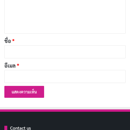
ในมหาลัย ทุกวันที่ผ่านไปคือการพัฒนา
คัดลอก
ม
ตัวเอง
เ
ห็
ชีวิตในมหาลัยคือการทดลองและการ
น
คัดลอก
เรียนรู้จากความผิดพลาด
*
ชื่อ
*
ชีวิตนักศึกษา เหนื่อยแต่คุ้มค่า
คัดลอก
อีเมล
*
ในมหาลัย ทุกวันที่ผ่านไปคือการสร้าง
คัดลอก
อนาคต
จากเด็กมัธยมสู่ชีวิตมหาลัย บทเรียนใหม่
คัดลอก
ที่ต้องเผชิญ
ชีวิตมหาลัย สนุกกว่าที่คิดเยอะเลยนะ
Contact us
คัดลอก