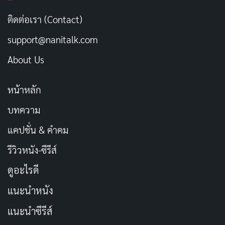
เนี่ย
ติดต่อเรา (Contact)
support@nanitalk.com
มหาลัยสอนให้เรารู้จักแก้ปัญหา
คัดลอก
About Us
มหาลัยไม่ใช่ที่จบ แต่เป็นจุดเริ่มต้นของ
คัดลอก
หน้าหลัก
การเดินทางชีวิต
บทความ
มหาลัยคือบันไดสู่ความสำเร็จ
คัดลอก
แคปชั่น & คำคม
รีวิวหนัง-ซีรีส์
ความฝันเริ่มต้นที่นี่ ในรั้วมหาลัย
คัดลอก
ดูอะไรดี
ทุกการสอบคือบททดสอบ ทุกคะแนนคือ
คัดลอก
แนะนำหนัง
บทเรียน
แนะนำซีรีส์