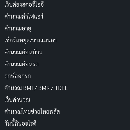
เว็บส่องสตอรี่ไอจี
จับมือเธอไว้ แล้วเดินไปด้วยกันบน
คัดลอก
คำนวณค่าไฟแอร์
ชายหาด จนสุดทาง
คำนวณอายุ
ทะเลกว้างใหญ่ แต่หัวใจฉันมีเธอคนเดียว
คัดลอก
เช็กวันหยุด/วางแผนลา
คำนวณผ่อนบ้าน
อยากมีเธออยู่ข้างๆ ในทุกๆ ช่วงเวลา
คัดลอก
คำนวณผ่อนรถ
เหมือนกับคลื่นทะเลที่ซัดสอยไม่หยุด
ฤกษ์ออกรถ
ทะเลอาจมีคลื่น แต่ใจฉันมีเธอคนเดียว
คัดลอก
คำนวณ BMI / BMR / TDEE
เว็บคํานวณ
มาทะเลทั้งที ต้องมีรูปคู่เก็บไว้ เผื่อไว้ดู
คัดลอก
ตอนแก่
คํานวณไทยช่วยไทยพลัส
วันนี้กินอะไรดี
โลกทั้งใบของฉัน อยู่ตรงนี้ บนชายหาด
คัดลอก