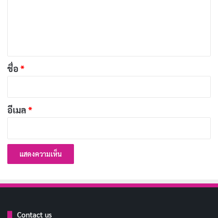
ม
ความสุขของ "เรา" มาพร้อมกับเกลียว
คัดลอก
เ
คลื่น
ห็
น
บางทีความสุขของฉัน ก็แค่นั่งมองทะเล
คัดลอก
*
ชื่อ
*
ข้างๆ เธอ
"การเดินทาง" ทำให้เราตกหลุมรัก "เขา"
คัดลอก
อีเมล
*
นับครั้งไม่ถ้วน
ทะเลอาจกว้างใหญ่ แต่ไม่เท่าใจที่เรามี
คัดลอก
ให้กัน
จะทะเล หรือ ภูเขา แค่มี "เรา" ก็พอ
คัดลอก
Contact us