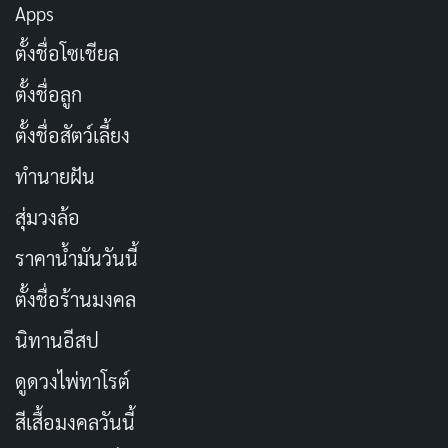
Apps
ตั้งชื่อโซเชียล
มาทะเลอ่ะหน้าร้อน แต่เธอมาอ้อนน่ะน่า
คัดลอก
รัก
ตั้งชื่อลูก
ตั้งชื่อสัตว์เลี้ยง
บอกรักทะเล บอกเธอด้วยว่ารักเธอมาก
คัดลอก
ทำนายฝัน
แค่ไหน
สุ่มวงล้อ
ทะเลสวย น้ำใส แต่ไม่ใสเท่าใจเธอ
คัดลอก
ราคาน้ำมันวันนี้
ตั้งชื่อร้านมงคล
หาดทรายขาว ฟ้าคราม กับเราสองคน
คัดลอก
มันช่างโรแมนติก
นิทานอีสป
ดูดวงไพ่ทาโรต์
แสงแดดยามเช้า เสียงคลื่นกระทบฝั่ง กับ
คัดลอก
สีเสื้อมงคลวันนี้
เธอข้างๆ ช่างเป็นเช้าที่สมบูรณ์แบบ