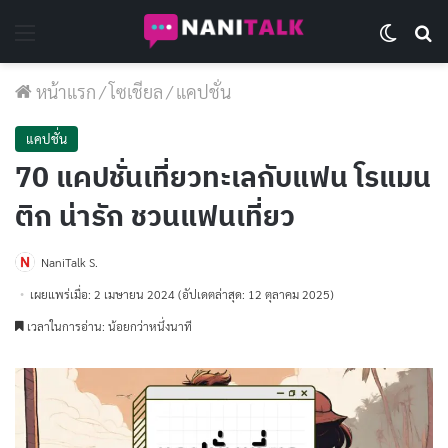
Menu
Switch 
Se
หน้าแรก
/
โซเชียล
/
แคปชั่น
แคปชั่น
70 แคปชั่นเที่ยวทะเลกับแฟน โรแมน
ติก น่ารัก ชวนแฟนเที่ยว
NaniTalk S.
เผยแพร่เมื่อ: 2 เมษายน 2024
(อัปเดตล่าสุด: 12 ตุลาคม 2025)
เวลาในการอ่าน: น้อยกว่าหนึ่งนาที