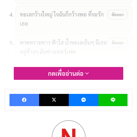
ทะเลกว้างใหญ่ ใจฉันก็กว้างพอ ที่จะรัก
คัดลอก
เธอ
หาดทรายขาว ฟ้าใส น้ำทะเลเย็นๆ มีเธอ
คัดลอก
อยู่ข้างๆ มันช่างเพอร์เฟค
มาทะเลทั้งที จะให้ดีก็อยากมีแฟนมา
คัดลอก
กดเพื่ออ่านต่อ
ด้วย
Facebook
X
Messenger
Lin
รักท้องฟ้า ห่วงทะเล แต่อยากเซไปหา
คัดลอก
เขา
ทะเลเรียก Sea ช่วงเวลาดีๆ เรียกว่า
คัดลอก
"เธอ"