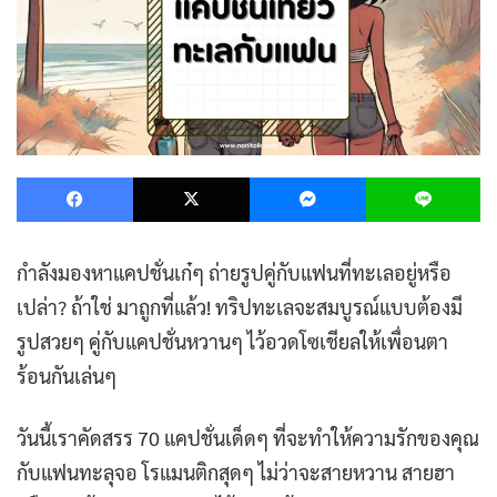
Facebook
X
Messenger
L
กำลังมองหาแคปชั่นเก๋ๆ ถ่ายรูปคู่กับแฟนที่ทะเลอยู่หรือ
เปล่า? ถ้าใช่ มาถูกที่แล้ว! ทริปทะเลจะสมบูรณ์แบบต้องมี
รูปสวยๆ คู่กับแคปชั่นหวานๆ ไว้อวดโซเชียลให้เพื่อนตา
ร้อนกันเล่นๆ
วันนี้เราคัดสรร 70 แคปชั่นเด็ดๆ ที่จะทำให้ความรักของคุณ
กับแฟนทะลุจอ โรแมนติกสุดๆ ไม่ว่าจะสายหวาน สายฮา