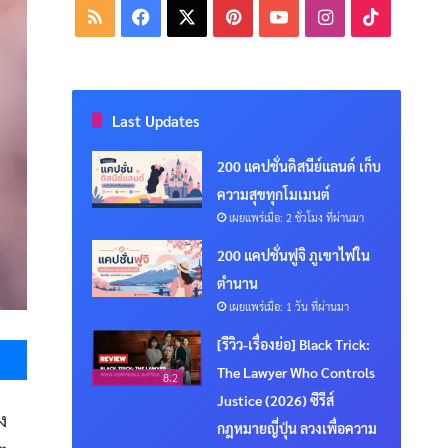
RSS
Facebook
X
Pinterest
YouTube
Instagram
TikTok
Last Updates
200 แคปชั่นดิสนีย์แลนด์ เก็บ
ความสุขทุกโมเมนต์
เผยแพร่เมื่อ: 2 ชั่วโมง ที่ผ่านมา
200 แคปชั่นฟูจิ ภูเขาไฟใน
ตำนาน
เผยแพร่เมื่อ: 1 วัน ที่ผ่านมา
Messenger
[รีวิว-เรื่องย่อ] Black Trick:
The Lawyer Who Controls
8.2
Justice (2026) ซีรีส์
ง
กฎหมายญี่ปุ่น ลวงเพื่อความ