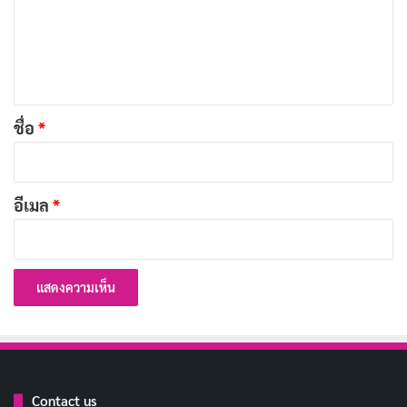
ม
เพิ่มความมีเสน่ห์ด้วยแว่นตาคู่ใจ
คัดลอก
เ
ห็
แว่นตาคือส่วนสำคัญของลุคในชีวิต
คัดลอก
น
ประจำวัน
*
ชื่อ
*
ทำให้ทุกสายตาเป็นไปอย่างมีสไตล์ด้วย
คัดลอก
แว่น
อีเมล
*
ความเป็นตัวตนของฉันสะท้อนผ่าน
คัดลอก
แว่นตา
แว่นตาเป็นตัวช่วยที่ดีที่สุดในการดูแล
คัดลอก
สุขภาพตา
Contact us