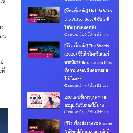
์ใน
[รีวิว-เรื่องย่อ] My Life With
the Walter Boys ซีซั่น 3 ซี
2.8
าร
รีส์วัยรุ่นที่หมดพลัง
เผยแพร่เมื่อ: 3 ชั่วโมง ที่ผ่านมา
ตอบ
[รีวิว-เรื่องย่อ] The Shards
(2026) ซีรีส์ไซโคทริลเลอร์
7.7
ยม
จากนิยาย Bret Easton Ellis
ที่
ที่ความหลอนคืบคลานแบบ
ไม่ต้องเร่ง
เผยแพร่เมื่อ: 3 ชั่วโมง ที่ผ่านมา
200 แคปชั่นซากุระ หวาน
ละมุน รับวันดอกไม้บาน
เผยแพร่เมื่อ: 8 ชั่วโมง ที่ผ่านมา
[รีวิว-เรื่องย่อ] 1670 Season
3 เสียดสีสังคมผ่านยุคมืดที่