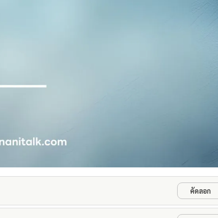
คัดลอก