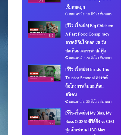
5.2
เริ่มหมดมุก
เผยแพร่เมื่อ: 18 ชั่วโมง ที่ผ่านมา
[รีวิว-เรื่องย่อ] Big Chicken:
A Fast Food Conspiracy
8.2
สารคดีกินไก่ทอด 28 วัน
สะเทือนวงการฟาสต์ฟู้ด
เผยแพร่เมื่อ: 20 ชั่วโมง ที่ผ่านมา
[รีวิว-เรื่องย่อ] Inside The
Trustor Scandal สารคดี
8
ฉ้อโกงการเงินสะเทือน
สวีเดน
เผยแพร่เมื่อ: 20 ชั่วโมง ที่ผ่านมา
[รีวิว-เรื่องย่อ] My Bias, My
Boss (2026) ซีรีส์ติ่ง vs CEO
8.2
สุดเย็นชาบน HBO Max