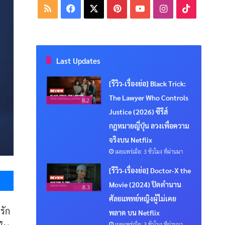
RSS
Facebook
X
Pinterest
YouTube
Instagram
TikTok
Last Updates
[รีวิว-เรื่องย่อ] Black Trick:
The Lawyer Who Controls
8.2
Justice (2026) ซีรีส์
กฎหมายญี่ปุ่น ลวงเพื่อความ
จริงบน Netflix
เผยแพร่เมื่อ: 3 ชั่วโมง ที่ผ่านมา
Messenger
[รีวิว-เรื่องย่อ] Doctor-X the
Movie (2024) ปิดตำนาน
8.3
ศัลยแพทย์หญิงผู้ไม่เคย
รัก
พลาด บน Netflix
เผยแพร่เมื่อ: 3 ชั่วโมง ที่ผ่านมา