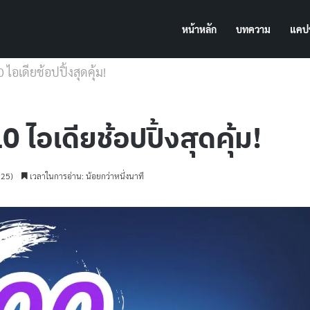
หน้าหลัก
บทความ
แคปช
ไอเดียช้อปปิ้งสุดคุ้ม!
 ไอเดียช้อปปิ้งสุดคุ้ม!
025)
เวลาในการอ่าน: น้อยกว่าหนึ่งนาที