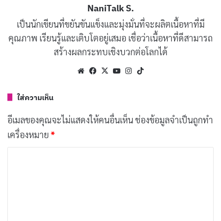
NaniTalk S.
เป็นนักเขียนที่ขยันขันแข็งและมุ่งมั่นที่จะผลิตเนื้อหาที่มี
ประวัติความเป็นมาของ IMAX
คุณภาพ เรียนรู้และเติบโตอยู่เสมอ เชื่อว่าเนื้อหาที่ดีสามารถ
IMAX ถือกำเนิดขึ้นในช่วงทศวรรษที่ 1960 จากแนวคิดที่
สร้างผลกระทบเชิงบวกต่อโลกได้
อยากจะสร้างประสบการณ์ภาพยนตร์ที่แตกต่างและสมจริง
Website
Facebook
X
YouTube
Instagram
TikTok
กว่าเดิม ในปี 1970 IMAX ได้เปิดตัวโรงภาพยนตร์แห่งแรกที่
Ontario Place
ในเมืองโตรอนโต ประเทศแคนาดา และได้
ใส่ความเห็น
รับความนิยมอย่างรวดเร็ว จากจุดเริ่มต้นเล็กๆ IMAX
อีเมลของคุณจะไม่แสดงให้คนอื่นเห็น
ช่องข้อมูลจำเป็นถูกทำ
เติบโตอย่างต่อเนื่อง จนปัจจุบันมีโรงภาพยนตร์ IMAX
เครื่องหมาย
*
มากกว่า 1,500 โรงในกว่า 80 ประเทศทั่วโลก
ค
ทำไม IMAX ถึงพิเศษกว่าโรงหนังทั่วไป
ว
า
IMAX ไม่ใช่แค่โรงภาพยนตร์ธรรมดา แต่เป็นประสบการณ์
ม
ที่เหนือกว่าในหลายด้าน
เ