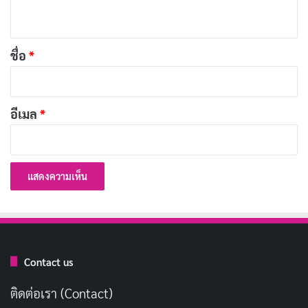
ห็
บทความที่เกี่ยวข้อง
น
*
ชื่อ
*
โรงหนังเทคโนโลยี IMAX คืออะไร? ต่างจากโรง
ทั่วไปอย่างไร?
พฤษภาคม 23, 2024
อีเมล
*
หน้าจอ IMAX ขนาดใหญ่ยักษ์
IMAX ใช้หน้าจอขนาดใหญ่กว่าโรงภาพยนตร์ทั่วไปหลาย
เท่า บางโรงมีขนาดสูงเท่ากับตึก 7 ชั้น ทำให้ภาพยนตร์
เต็มตาและสมจริงกว่ามาก
ระบบเสียง IMAX ที่ทรงพลัง
Contact us
IMAX ใช้ระบบเสียงที่ออกแบบมาเป็นพิเศษ เพื่อให้เสียงคม
ติดต่อเรา (Contact)