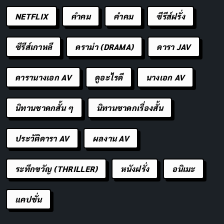
โรงภาพยนตร์ เพื่อสร้างเสียงรอบทิศทางที่สมจริง
NETFLIX
คำคม
คําคม
ซีรีส์ฝรั่ง
ประสบการณ์ IMAX ที่แตกต่าง
ซีรีส์เกาหลี
ดราม่า (DRAMA)
ดารา JAV
IMAX ไม่ใช่แค่ดูหนัง แต่คือการเข้าไปอยู่ในโลกของ
ภาพยนตร์
ดารานางเอก AV
ดูอะไรดี
นางเอก AV
นิทานชาดกสั้น ๆ
นิทานชาดกเรื่องสั้น
ประวัติดารา AV
ผลงาน AV
ระทึกขวัญ (THRILLER)
หนังฝรั่ง
อนิเมะ
แคปชั่น
ภาพจาก
imax.com