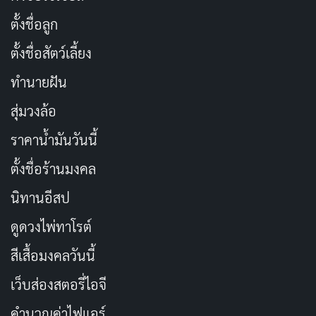
เบื้องหลังประสบการณ์ IMAX ที่น่าทึ่งคือเทคโนโลยีที่ล้ำ
ตั้งชื่อลูก
สมัยหลายอย่าง
ตั้งชื่อสัตว์เลี้ยง
ทำนายฝัน
สุ่มวงล้อ
ราคาน้ำมันวันนี้
ตั้งชื่อร้านมงคล
นิทานอีสป
ดูดวงไพ่ทาโรต์
คริสโตเฟอร์ โนแลน
กำลังทำงานกับกล้อง IMAX ในกองถ่าย
ร่วมกับนักแสดง ซิลเลียน เมอร์ฟี่ ระหว่างการถ่ายทำ
สีเสื้อมงคลวันนี้
Oppenheimer
เว็บส่องสตอรี่ไอจี
กล้อง IMAX ที่บันทึกภาพความละเอียดสูง
คำนวณค่าไฟแอร์