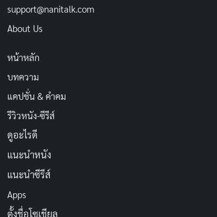
ชัดและทรงพลังในทุกที่นั่ง ไม่ว่าคุณจะนั่งตรงไหนก็ได้ยิน
support@nanitalk.com
เสียงเหมือนกัน
About Us
เทคโนโลยีการฉายภาพ IMAX ที่คมชัด
หน้าหลัก
IMAX ใช้เครื่องฉายภาพและฟิล์มพิเศษที่ให้ภาพคมชัดและ
บทความ
สว่างกว่าโรงภาพยนตร์ทั่วไป ทำให้ภาพสวยงามและมีราย
ละเอียดมากขึ้น
แคปชั่น & คำคม
รีวิวหนัง-ซีรีส์
การออกแบบโรงภาพยนตร์ IMAX ที่พิถีพิถัน
ดูอะไรดี
โรงภาพยนตร์ IMAX ออกแบบมาเพื่อให้ผู้ชมได้สัมผัส
แนะนำหนัง
ประสบการณ์ที่ดีที่สุด ที่นั่งถูกจัดวางอย่างเหมาะสม และ
ผนังโรงฉายทำมุมเพื่อให้ภาพเต็มตาที่สุด
แนะนำซีรีส์
Apps
เทคโนโลยีเบื้องหลัง IMAX
ตั้งชื่อโซเชียล