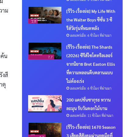
ยม
ความ
[รีวิว-เรื่องย่อ] My Life With
the Walter Boys ซีซั่น 3 ซี
2.8
รีส์วัยรุ่นที่หมดพลัง
เผยแพร่เมื่อ: 6 ชั่วโมง ที่ผ่านมา
[รีวิว-เรื่องย่อ] The Shards
าค้น
(2026) ซีรีส์ไซโคทริลเลอร์
7.7
จากนิยาย Bret Easton Ellis
ที่ความหลอนคืบคลานแบบ
ังสี
ไม่ต้องเร่ง
าตุ
เผยแพร่เมื่อ: 6 ชั่วโมง ที่ผ่านมา
200 แคปชั่นซากุระ หวาน
ละมุน รับวันดอกไม้บาน
เผยแพร่เมื่อ: 11 ชั่วโมง ที่ผ่านมา
[รีวิว-เรื่องย่อ] 1670 Season
3 เสียดสีสังคมผ่านยุคมืดที่