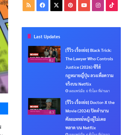
RSS
Facebook
X
Pinterest
YouTube
Instagram
TikTok
Last Updates
[รีวิว-เรื่องย่อ] Black Trick:
The Lawyer Who Controls
8.2
Justice (2026) ซีรีส์
กฎหมายญี่ปุ่น ลวงเพื่อความ
จริงบน Netflix
เผยแพร่เมื่อ: 6 ชั่วโมง ที่ผ่านมา
Messenger
[รีวิว-เรื่องย่อ] Doctor-X the
Movie (2024) ปิดตำนาน
8.3
ศัลยแพทย์หญิงผู้ไม่เคย
น
พลาด บน Netflix
เผยแพร่เมื่อ: 6 ชั่วโมง ที่ผ่านมา