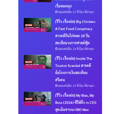
5.2
เริ่มหมดมุก
เผยแพร่เมื่อ: 21 ชั่วโมง ที่ผ่านมา
[รีวิว-เรื่องย่อ] Big Chicken:
A Fast Food Conspiracy
8.2
สารคดีกินไก่ทอด 28 วัน
สะเทือนวงการฟาสต์ฟู้ด
เผยแพร่เมื่อ: 23 ชั่วโมง ที่ผ่านมา
[รีวิว-เรื่องย่อ] Inside The
Trustor Scandal สารคดี
8
ฉ้อโกงการเงินสะเทือน
สวีเดน
เผยแพร่เมื่อ: 23 ชั่วโมง ที่ผ่านมา
[รีวิว-เรื่องย่อ] My Bias, My
Boss (2026) ซีรีส์ติ่ง vs CEO
8.2
สุดเย็นชาบน HBO Max