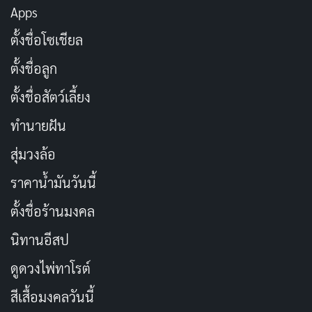
Apps
ตั้งชื่อโซเชียล
ตั้งชื่อลูก
ตั้งชื่อสัตว์เลี้ยง
ทำนายฝัน
หากคุณมีภาวะหยุดหายใจขณะหลับหรือโรคหอบหืด
นาฬิกา Fitbit มันสามารถช่วยให้คุณตรวจสอบระดับความ
สุ่มวงล้อ
อิ่มตัวของออกซิเจนในเลือดของคุณในขณะที่คุณนอนหลับ
ราคาน้ำมันวันนี้
มันแสดงให้คุณเห็นการอ่านที่รวบรวมในตอนกลางคืนของ
ตั้งชื่อร้านมงคล
วันถัดไปและช่วยให้คุณวิเคราะห์เปอร์เซ็นต์ออกซิเจนใน
เลือดของคุณ
นิทานอีสป
ดูดวงไพ่ทาโรต์
มีคุณสมบัติการติดตามสุขภาพอื่น ๆ อีกมากมายที่ทำให้
สมาร์ทวอทช์รุ่นนี้เป็นสิ่งจำเป็นสำหรับผู้ที่กังวลเกี่ยวกับ
สีเสื้อมงคลวันนี้