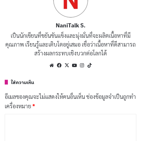
ปกติได้โดยมีระดับออกซิเจนในเลือดต่ำกว่า 95% ค่าที่ต่ำ
กว่าปกติเล็กน้อยซึ่งวัดได้ขณะนอนหลับถือเป็นเรื่องปกติ
NaniTalk S.
นอกจากนี้ ผู้ใช้บางรายอาจวัดค่าได้ต่ำกว่า 95% ด้วย
เป็นนักเขียนที่ขยันขันแข็งและมุ่งมั่นที่จะผลิตเนื้อหาที่มี
คุณภาพ เรียนรู้และเติบโตอยู่เสมอ เชื่อว่าเนื้อหาที่ดีสามารถ
บทความที่เกี่ยวข้อง
สร้างผลกระทบเชิงบวกต่อโลกได้
5 Smart Watch พร้อมวัดค่าออกซิเจนในเลือด ที่ดี
Website
Facebook
X
YouTube
Instagram
TikTok
ที่สุด!
เมษายน 24, 2021
ใส่ความเห็น
อีเมลของคุณจะไม่แสดงให้คนอื่นเห็น
ช่องข้อมูลจำเป็นถูกทำ
1. Apple Watch Series 6
เครื่องหมาย
*
ค
ว
า