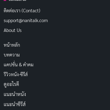
ไดโอด 4 ตัว และถูกรวมเข้าไว้ในฝาหลังคริสตัลที่ออกแบบ
ติดต่อเรา (Contact)
มาใหม่หมด โดยเซ็นเซอร์นี้จะทำงานร่วมกับแอปออกซิเจน
ในเลือดเพื่อวัดค่าระดับออกซิเจนในเลือดของคุณ
support@nanitalk.com
About Us
ส่องแสงอย่างล้ำลึก LED สีเขียว สีแดงและอินฟราเรดจะ
ส่องแสงลงบนเส้นเลือดในข้อมือคุณ โดยมีโฟโต้ไดโอดทำ
หน้าหลัก
หน้าที่
บทความ
วัดปริมาณแสงที่สะท้อนกลับมา จากนั้นอัลกอริทึมอันล้ำ
สมัยก็จะคำนวณสีของเลือด ซึ่งบ่งบอกปริมาณออกซิเจนที่
แคปชั่น & คำคม
มีอยู่
รีวิวหนัง-ซีรีส์
ดูอะไรดี
2. Fitbit Sense
แนะนำหนัง
แนะนำซีรีส์