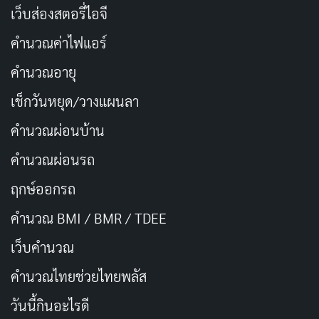
สุขภาพและการออกกำลังกาย
เว็บส่องสตอรี่ไอจี
คำนวณค่าไฟแอร์
3. Garmin Vivoactive 4
คำนวณอายุ
เช็กวันหยุด/วางแผนลา
คำนวณผ่อนบ้าน
คำนวณผ่อนรถ
ฤกษ์ออกรถ
คำนวณ BMI / BMR / TDEE
สมาร์ทวอทช์ (Smart Watch) เหล่านี้มาพร้อมกับการ
เว็บคํานวณ
ติดตามสุขภาพขั้นพื้นฐานคุณสมบัติเช่นการตรวจสอบ
คํานวณไทยช่วยไทยพลัส
อัตราการเต้นหัวใจ, การติดตามการนอนหลับ ฯลฯ
วันนี้กินอะไรดี