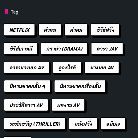
ใน Vivoactive 4 คุณจะได้รับเซ็นเซอร์ Pulse Ox ที่จะช่วย
Tag
ตรวจวัดค่าออกซิเจนในเลือดของคุณ คุณสามารถตั้งค่าให้
ติดตามออกซิเจนตลอดเวลาหรือจะตั้งค่าให้ติดตามระดับ
NETFLIX
คำคม
คําคม
ซีรีส์ฝรั่ง
ออกซิเจนเมื่อคุณนอนหลับก็ได้ สิ่งนี้มีประโยชน์ในการ
ติดตามการใช้ออกซิเจนของคุณในระหว่างการนอนหลับ
ซีรีส์เกาหลี
ดราม่า (DRAMA)
ดารา JAV
และหากคุณมีภาวะหยุดหายใจขณะหลับการติดตามระดับ
ออกซิเจนในตอนกลางคืนสำคัญอย่างยิ่ง
ดารานางเอก AV
ดูอะไรดี
นางเอก AV
4. Samsung Galaxy Watch 3
นิทานชาดกสั้น ๆ
นิทานชาดกเรื่องสั้น
ประวัติดารา AV
ผลงาน AV
ระทึกขวัญ (THRILLER)
หนังฝรั่ง
อนิเมะ