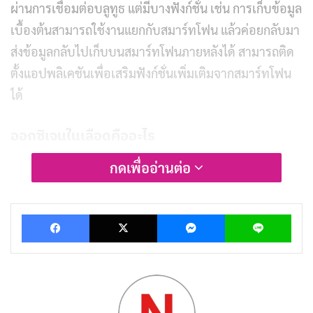
ผ่านการเชื่อมต่อบลูทูธ แต่มีบางฟังก์ชั่น เช่น การเก็บข้อมูล
เบื้องต้นสามารถใช้งานแยกกับสมาร์ทโฟน แล้วค่อยกลับมา
ส่งข้อมูลกลับไปเก็บบนสมาร์ทโฟนภายหลังได้ สามารถติด
ตั้งแอปพลิเคชันเพื่อเสริมฟังก์ชั่นเพิ่มเติมจากสมาร์ทโฟน
ได้
ออกซิเจนในเลือดคืออะไร
ระดับออกซิเจนในเลือดของคุณแสดงถึงเปอร์เซ็นต์ของ
กดเพื่ออ่านต่อ
ออกซิเจนที่เซลล์เม็ดเลือดแดงสามารถนำออกจากปอดไปสู่
ส่วนต่าง ๆ ของร่างกายได้ การทราบว่าเลือดของคุณ
Facebook
X
Messenger
Lin
สามารถทำหน้าที่ที่สำคัญนี้ได้ดีเพียงใดจะช่วยให้คุณเข้าใจ
ถึงสุขภาพโดยรวมของคุณเองได้
คนส่วนใหญ่จะมีระดับออกซิเจนในเลือดอยู่ที่ 95 – 100%
อย่างไรก็ตาม ยังมีคนบางกลุ่มที่สามารถดำเนินชีวิตตาม