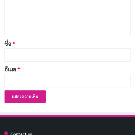
ม
เ
ห็
น
*
ชื่อ
*
ระดับออกซิเจนในเลือดเป็นค่าสำคัญที่บ่งบอกความแข็ง
แรงสมบูรณ์โดยรวมของคุณ อีกทั้งยังช่วยให้เข้าใจว่า
ร่างกายของคุณดูดซึมออกซิเจนได้ดีแค่ไหน รวมถึงปริมาณ
อีเมล
*
ออกซิเจนที่ร่างกายของคุณได้รับ ซึ่ง Apple Watch Series
6 ก็มาพร้อมเซ็นเซอร์และแอปอันน่าทึ่งที่ให้คุณอ่านค่า
ออกซิเจนในเลือดของคุณได้ทุกเมื่อที่ต้องการ และยัง
ทำการวัดค่าในเบื้องหลังทั้งกลางวันและกลางคืนอีกด้วย
เซ็นเซอร์สุดล้ำ ทรงพลังลงลึก เซ็นเซอร์วัดออกซิเจนใน
เลือดประกอบขึ้นจากกลุ่มไฟ
LED
จำนวน 4 ดวง และโฟโต้
Contact us