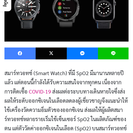
Facebook
X
Messenger
L
สมาร์ทวอทช์ (Smart Watch) ที่มี SpO2 มีมานานหลายปี
แล้ว แต่ตอนนี้กำลังได้รับความสนใจจากทุกคน เนื่องจาก
การติดเชื้อ
COVID-19
ส่งผลต่อระบบทางเดินหายใจซึ่งส่ง
ผลให้ระดับออกซิเจนในเลือดลดลงผู้เชี่ยวชาญจึงแนะนำให้
ใช้เครื่องวัดความอิ่มตัวของออกซิเจน ส่งผลให้ผู้ผลิตสมา
ร์ทวอทช์หลายรายเริ่มใช้เซ็นเซอร์ SpO2 ในผลิตภัณฑ์ของ
ตน แต่ตัววัดค่าออกซิเจนในเลือด (SpO2) บนสมาร์ทวอทช์