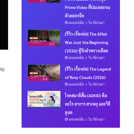
5.7
Prime Video ที่ปมเยอะจน
ตัวละครจืด
เผยแพร่เมื่อ: 1 วัน ที่ผ่านมา
[รีวิว-เรื่องย่อ] The Affair
Was Just the Beginning
8.5
(2026) ชู้รักอำพรางเลือด
เผยแพร่เมื่อ: 1 วัน ที่ผ่านมา
บบ
[รีวิว-เรื่องย่อ] The Legend
of Rosy Clouds (2026)
6.4
เผยแพร่เมื่อ: 1 วัน ที่ผ่านมา
โรคสมาธิสั้น (ADHD) คือ
อะไร อาการ สาเหตุ และวิธี
ดูแล
เผยแพร่เมื่อ: 2 วัน ที่ผ่านมา