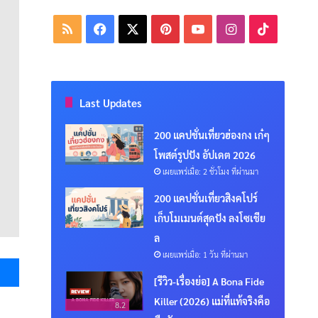
RSS
Facebook
X
Pinterest
YouTube
Instagram
TikTok
Last Updates
200 แคปชั่นเที่ยวฮ่องกง เก๋ๆ
โพสต์รูปปัง อัปเดต 2026
เผยแพร่เมื่อ: 2 ชั่วโมง ที่ผ่านมา
200 แคปชั่นเที่ยวสิงคโปร์
เก็บโมเมนต์สุดปัง ลงโซเชีย
ล
เผยแพร่เมื่อ: 1 วัน ที่ผ่านมา
Messenger
[รีวิว-เรื่องย่อ] A Bona Fide
Killer (2026) แม่ที่แท้จริงคือ
8.2