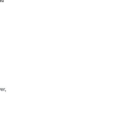
พัน
er,