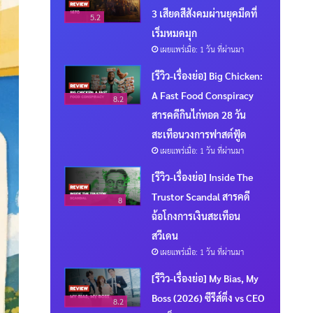
3 เสียดสีสังคมผ่านยุคมืดที่
5.2
เริ่มหมดมุก
เผยแพร่เมื่อ: 1 วัน ที่ผ่านมา
[รีวิว-เรื่องย่อ] Big Chicken:
A Fast Food Conspiracy
8.2
สารคดีกินไก่ทอด 28 วัน
สะเทือนวงการฟาสต์ฟู้ด
เผยแพร่เมื่อ: 1 วัน ที่ผ่านมา
[รีวิว-เรื่องย่อ] Inside The
Trustor Scandal สารคดี
8
ฉ้อโกงการเงินสะเทือน
สวีเดน
เผยแพร่เมื่อ: 1 วัน ที่ผ่านมา
[รีวิว-เรื่องย่อ] My Bias, My
Boss (2026) ซีรีส์ติ่ง vs CEO
8.2