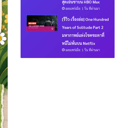
สุดเย็นชาบน HBO Max
เผยแพร่เมื่อ: 1 วัน ที่ผ่านมา
[รีวิว-เรื่องย่อ] One Hundred
Years of Solitude Part 2
9
มหากาพย์แห่งโชคชะตาที่
หนีไม่พ้นบน Netflix
เผยแพร่เมื่อ: 1 วัน ที่ผ่านมา