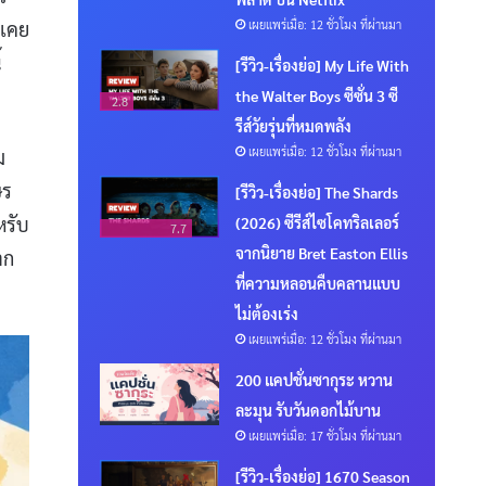
เผยแพร่เมื่อ: 12 ชั่วโมง ที่ผ่านมา
นเคย
้
[รีวิว-เรื่องย่อ] My Life With
the Walter Boys ซีซั่น 3 ซี
2.8
รีส์วัยรุ่นที่หมดพลัง
เผยแพร่เมื่อ: 12 ชั่วโมง ที่ผ่านมา
ม
ษร
[รีวิว-เรื่องย่อ] The Shards
หรับ
(2026) ซีรีส์ไซโคทริลเลอร์
7.7
จากนิยาย Bret Easton Ellis
าก
ที่ความหลอนคืบคลานแบบ
ไม่ต้องเร่ง
เผยแพร่เมื่อ: 12 ชั่วโมง ที่ผ่านมา
200 แคปชั่นซากุระ หวาน
ละมุน รับวันดอกไม้บาน
เผยแพร่เมื่อ: 17 ชั่วโมง ที่ผ่านมา
[รีวิว-เรื่องย่อ] 1670 Season