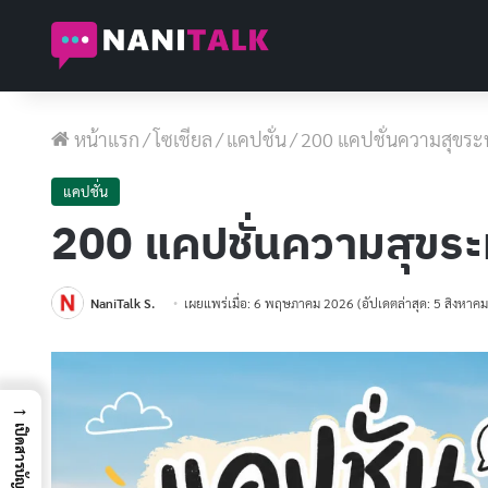
หน้าแรก
/
โซเชียล
/
แคปชั่น
/
200 แคปชั่นความสุขระห
แคปชั่น
200 แคปชั่นความสุขระ
NaniTalk S.
เผยแพร่เมื่อ: 6 พฤษภาคม 2026
(อัปเดตล่าสุด: 5 สิงหาค
→
เปิดสารบัญ