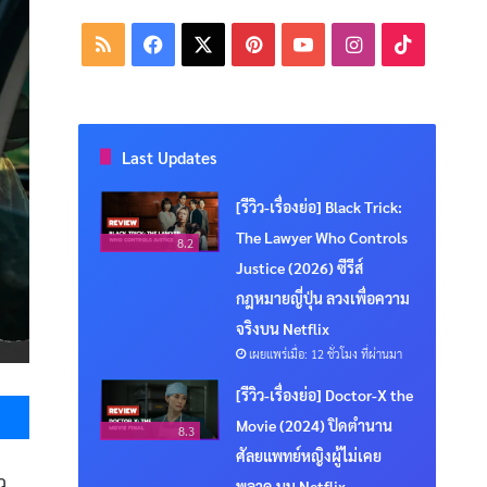
RSS
Facebook
X
Pinterest
YouTube
Instagram
TikTok
Last Updates
[รีวิว-เรื่องย่อ] Black Trick:
The Lawyer Who Controls
8.2
Justice (2026) ซีรีส์
กฎหมายญี่ปุ่น ลวงเพื่อความ
จริงบน Netflix
เผยแพร่เมื่อ: 12 ชั่วโมง ที่ผ่านมา
Messenger
[รีวิว-เรื่องย่อ] Doctor-X the
Movie (2024) ปิดตำนาน
8.3
ศัลยแพทย์หญิงผู้ไม่เคย
ว
พลาด บน Netflix