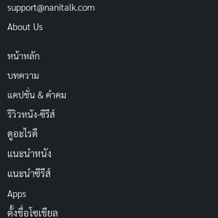
support@nanitalk.com
แคปชั่นฮา กวน
About Us
ดูบอลโลกมา 5 นัด ยังไม่รู้เลยว่าทีมไหน
คัดลอก
หน้าหลัก
ใส่สีอะไร
บทความ
แคปชั่น & คำคม
เชียร์บอลโลกมาสิบปี ทีมเดิมตกรอบแรก
คัดลอก
ทุกครั้ง
รีวิวหนัง-ซีรีส์
ดูอะไรดี
บอกรักใครไม่ได้ แต่บอกเชียร์ทีมไหนได้
คัดลอก
แนะนำหนัง
เต็มปาก
แนะนำซีรีส์
ดูบอลโลกแล้วง่วง แต่ไม่กล้านอนกลัว
คัดลอก
Apps
เพื่อนด่า
ตั้งชื่อโซเชียล