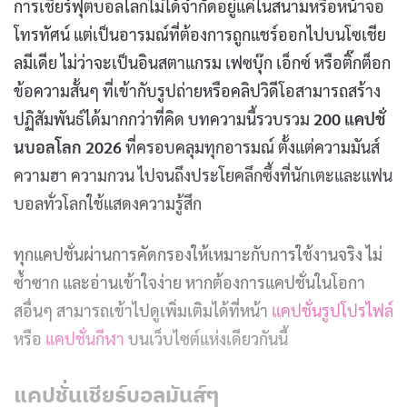
การเชียร์ฟุตบอลโลกไม่ได้จำกัดอยู่แค่ในสนามหรือหน้าจอ
โทรทัศน์ แต่เป็นอารมณ์ที่ต้องการถูกแชร์ออกไปบนโซเชีย
ลมีเดีย ไม่ว่าจะเป็นอินสตาแกรม เฟซบุ๊ก เอ็กซ์ หรือติ๊กต็อก
ข้อความสั้นๆ ที่เข้ากับรูปถ่ายหรือคลิปวิดีโอสามารถสร้าง
ปฏิสัมพันธ์ได้มากกว่าที่คิด บทความนี้รวบรวม
200 แคปชั่
นบอลโลก 2026
ที่ครอบคลุมทุกอารมณ์ ตั้งแต่ความมันส์
ความฮา ความกวน ไปจนถึงประโยคลึกซึ้งที่นักเตะและแฟน
บอลทั่วโลกใช้แสดงความรู้สึก
ทุกแคปชั่นผ่านการคัดกรองให้เหมาะกับการใช้งานจริง ไม่
ซ้ำซาก และอ่านเข้าใจง่าย หากต้องการแคปชั่นในโอกา
สอื่นๆ สามารถเข้าไปดูเพิ่มเติมได้ที่หน้า
แคปชั่นรูปโปรไฟล์
หรือ
แคปชั่นกีฬา
บนเว็บไซต์แห่งเดียวกันนี้
แคปชั่นเชียร์บอลมันส์ๆ