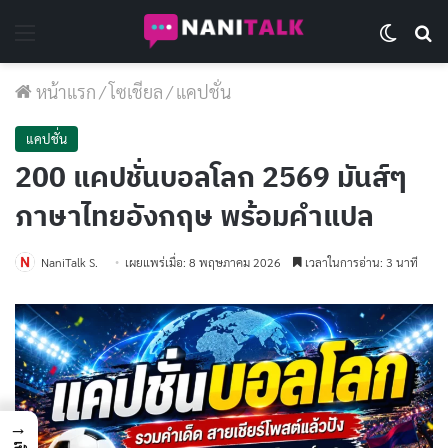
Menu
Switch 
Se
หน้าแรก
/
โซเชียล
/
แคปชั่น
แคปชั่น
200 แคปชั่นบอลโลก 2569 มันส์ๆ
ภาษาไทยอังกฤษ พร้อมคำแปล
NaniTalk S.
เผยแพร่เมื่อ: 8 พฤษภาคม 2026
เวลาในการอ่าน: 3 นาที
→