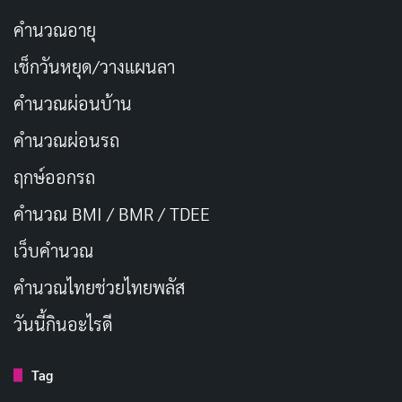
คำนวณอายุ
ฟุตบอลโลก 2569 ขอให้ทีมที่เราไม่ชอบ
คัดลอก
ตกรอบเร็วๆ
เช็กวันหยุด/วางแผนลา
คำนวณผ่อนบ้าน
เชียร์บอลโลกมา 20 ปี ทีมที่ชอบยังไม่ได้
คัดลอก
คำนวณผ่อนรถ
แชมป์สักที
ฤกษ์ออกรถ
บอลโลกที่เจ้าภาพ 3 ประเทศ ต้องมี 3
คัดลอก
คำนวณ BMI / BMR / TDEE
รสชาติในจอ
เว็บคํานวณ
ดูบอลโลกคนเดียวเหงา ดูกับเพื่อนมีเรื่อง
คัดลอก
คํานวณไทยช่วยไทยพลัส
ด่ากันตลอด
วันนี้กินอะไรดี
บอลโลกปีนี้ขอสัญญาว่าจะไม่ด่าผู้ตัดสิน
คัดลอก
Tag
ถ้าทีมเชียร์ชนะ