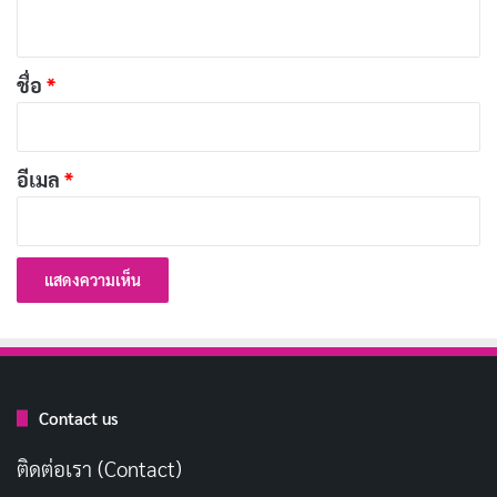
ห็
กับพ่อทุกที
น
*
ชื่อ
*
บอลโลกที่อเมริกา ต้องมันส์ระดับโลก
คัดลอก
แน่นอน
อีเมล
*
วันนี้ใครยิงประตู ใจเรายิงดีใจไปด้วย
คัดลอก
บอลโลกไม่ใช่แค่เกม แต่เป็นอารมณ์ที่
คัดลอก
แชร์กันได้
สกอร์ยังไม่ขึ้น แต่หัวใจขึ้นมาอยู่ที่คอแล้ว
คัดลอก
Contact us
บอลโลก 2026 ขอแค่สนุก ไม่ขออะไร
คัดลอก
ติดต่อเรา (Contact)
มาก