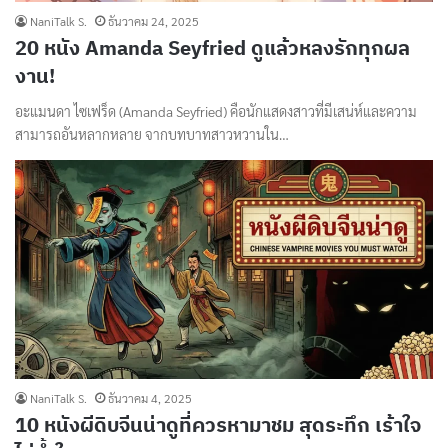
NaniTalk S.
ธันวาคม 24, 2025
20 หนัง Amanda Seyfried ดูแล้วหลงรักทุกผล
งาน!
อะแมนดา ไซเฟร็ด (Amanda Seyfried) คือนักแสดงสาวที่มีเสน่ห์และความ
สามารถอันหลากหลาย จากบทบาทสาวหวานใน…
NaniTalk S.
ธันวาคม 4, 2025
10 หนังผีดิบจีนน่าดูที่ควรหามาชม สุดระทึก เร้าใจ