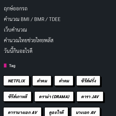
ฤกษ์ออกรถ
คำนวณ BMI / BMR / TDEE
เว็บคํานวณ
คํานวณไทยช่วยไทยพลัส
วันนี้กินอะไรดี
Tag
NETFLIX
คำคม
คําคม
ซีรีส์ฝรั่ง
ซีรีส์เกาหลี
ดราม่า (DRAMA)
ดารา JAV
ดารานางเอก AV
ดูอะไรดี
นางเอก AV