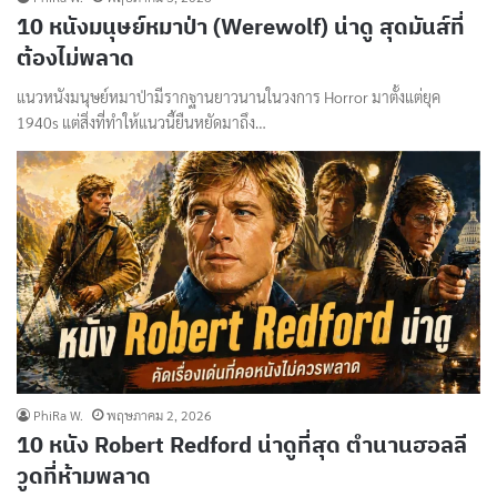
10 หนังมนุษย์หมาป่า (Werewolf) น่าดู สุดมันส์ที่
ต้องไม่พลาด
แนวหนังมนุษย์หมาป่ามีรากฐานยาวนานในวงการ Horror มาตั้งแต่ยุค
1940s แต่สิ่งที่ทำให้แนวนี้ยืนหยัดมาถึง…
PhiRa W.
พฤษภาคม 2, 2026
10 หนัง Robert Redford น่าดูที่สุด ตำนานฮอลลี
วูดที่ห้ามพลาด