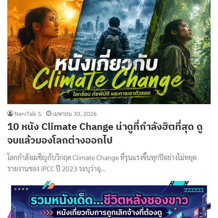
NaniTalk S.
เมษายน 30, 2026
10 หนัง Climate Change น่าดูที่กำลังฮิตที่สุด ดู
จบแล้วมองโลกต่างออกไป
โลกกำลังเผชิญกับวิกฤต Climate Change ที่รุนแรงขึ้นทุกปีอย่างไม่หยุด
รายงานของ IPCC ปี 2023 ระบุว่าอุ…