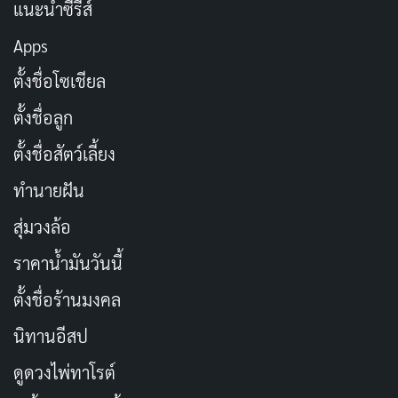
ผู้กำกับ:
เจสัน ไรต์แมน (Jason Reitman)
แนะนำซีรีส์
ความยาว:
109 นาที
Apps
เรตติ้ง IMDb:
7.4/10
ตั้งชื่อโซเชียล
ช่องทางการดู:
Netflix
, Prime Video
ตั้งชื่อลูก
The Full Monty (1997)
ตั้งชื่อสัตว์เลี้ยง
ทำนายฝัน
สุ่มวงล้อ
ราคาน้ำมันวันนี้
ตั้งชื่อร้านมงคล
นิทานอีสป
ดูดวงไพ่ทาโรต์