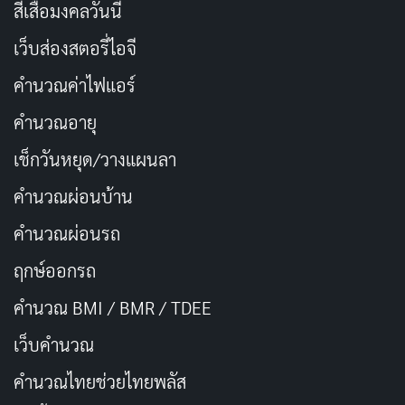
สีเสื้อมงคลวันนี้
The Full Monty
เป็นตัวอย่างที่ชัดเจนที่สุดว่า layoff ไม่
จำเป็นต้องนำเสนอผ่านดราม่าหนักหน่วงเสมอไป เมื่อ
เว็บส่องสตอรี่ไอจี
โรงงานเหล็กในเมืองเชฟฟิลด์ ประเทศอังกฤษ ปิดตัวลงใน
คำนวณค่าไฟแอร์
ยุค 1990 กลุ่มคนงานชายหกคนที่ตกงานและสิ้นหวังตัดสิน
คำนวณอายุ
ใจรวมตัวกันจัดโชว์เต้นระบำเปลือยกาย แม้จะฟังดูไม่น่า
เชื่อ แต่เส้นทางนั้นกลับเต็มไปด้วยอารมณ์ขัน ความอับอาย
เช็กวันหยุด/วางแผนลา
และความกล้าหาญที่แท้จริง หนังถ่ายทอดภาพชนชั้น
คำนวณผ่อนบ้าน
แรงงานที่ถูกระบบทิ้งร้างได้อย่างตรงไปตรงมาโดยไม่เคย
คำนวณผ่อนรถ
ทำให้ตัวละครดูน่าสงสาร
ฤกษ์ออกรถ
ความสำเร็จที่น่าทึ่งของหนังเรื่องนี้คือทำรายได้กว่า 250
คำนวณ BMI / BMR / TDEE
ล้านดอลลาร์ทั่วโลกจากทุนสร้างเพียง 3.5 ล้านดอลลาร์ ซึ่ง
เว็บคํานวณ
กลายเป็นหนังอังกฤษที่ทำรายได้สูงสุดในยุคนั้น
The Full
Monty
ไม่ได้แค่บอกเรื่องราวของคนตกงาน แต่บอกเล่า
คํานวณไทยช่วยไทยพลัส
เรื่องของศักดิ์ศรีที่มนุษย์พยายามรักษาไว้เมื่อทุกอย่างพัง