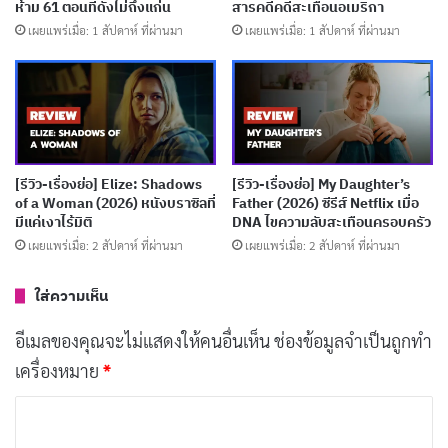
ห้าม 61 ตอนที่ดังไม่ถึงแก่น
สารคดีคดีสะเทือนอเมริกา
เผยแพร่เมื่อ: 1 สัปดาห์ ที่ผ่านมา
เผยแพร่เมื่อ: 1 สัปดาห์ ที่ผ่านมา
[รีวิว-เรื่องย่อ] Elize: Shadows
[รีวิว-เรื่องย่อ] My Daughter’s
of a Woman (2026) หนังบราซิลที่
Father (2026) ซีรีส์ Netflix เมื่อ
มีแค่เงาไร้มิติ
DNA ไขความลับสะเทือนครอบครัว
เผยแพร่เมื่อ: 2 สัปดาห์ ที่ผ่านมา
เผยแพร่เมื่อ: 2 สัปดาห์ ที่ผ่านมา
ใส่ความเห็น
RELEASED
RUNTIME
2009-12-04
110 min
อีเมลของคุณจะไม่แสดงให้คนอื่นเห็น
ช่องข้อมูลจำเป็นถูกทำ
เครื่องหมาย
*
STATUS
Released
ค
ว
Movie
หนังชีวิต
หนังรักโรแมนติก
Released