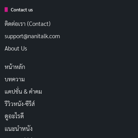
จอร์จ คลูนีย์
Vera Farmiga
แอนนา เคนดริก
Sam Elliott
Contact us
Ryan Bingham
Alex Goran
Natalie Keener
Maynard Finch
ติดต่อเรา (Contact)
support@nanitalk.com
Amy Morton
เจสัน เบทแมน
Melanie
เจ.เค. ซิมมอนส์
About Us
Kara Bingham
Craig Gregory
Bob
Lynskey
Julie Bingham
หน้าหลัก
ชื่อเรื่องในภาษาไทย:
หนุ่มโสดหัวใจโดดเดี่ยว
บทความ
ประเภท:
ดราม่า, คอมเมดี้
แคปชั่น & คำคม
วันที่ออกฉาย:
4 ธันวาคม 2009
รีวิวหนัง-ซีรีส์
นักแสดงนำ:
จอร์จ คลูนีย์ (George Clooney), เวรา
ดูอะไรดี
ฟาร์มิกา (Vera Farmiga), แอนนา เคนดริก (Anna
Kendrick)
แนะนำหนัง