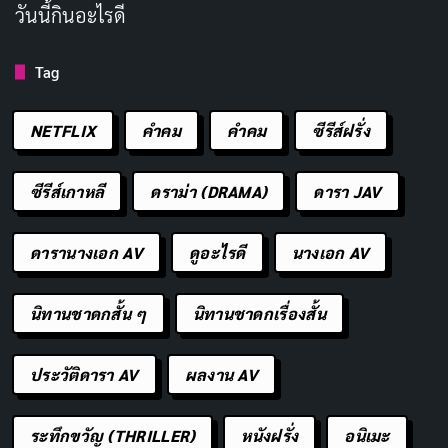
วันนี้กินอะไรดี
ทลาย หนังเรื่องนี้ยังถูกดัดแปลงเป็นละครบรอดเวย์และซีรีส์
ทีวีในเวลาต่อมา
Tag
NETFLIX
คำคม
คําคม
ซีรีส์ฝรั่ง
ซีรีส์เกาหลี
ดราม่า (DRAMA)
ดารา JAV
ดารานางเอก AV
ดูอะไรดี
นางเอก AV
นิทานชาดกสั้น ๆ
นิทานชาดกเรื่องสั้น
ประวัติดารา AV
ผลงาน AV
RELEASED
RUNTIME
1997-08-13
91 min
ระทึกขวัญ (THRILLER)
หนังฝรั่ง
อนิเมะ