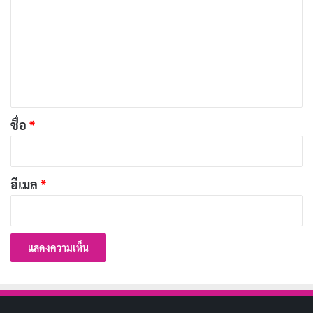
า
หนุ่มโสดหัวใจโดดเดี่ยว
ม
Up in the Air
— 2009
เ
ห็
IMDB RATING
METASCORE
TOMATOMETER
7.4
83
90
น
/10
/100
%
*
ชื่อ
*
ไรอัน บิงแฮม (นักแสดงรางวัลออสการ์® จอร์จ คลูนี่ย์)
ใช้ชีวิตบนที่สูงอย่างแท้จริง ด้วยการบินรอบโลกเพื่อ
เจรจาธุรกิจตลอดเวลา และเขาก็ไม่เคยหยุดเดิน
อีเมล
*
ทาง...จนได้พบ อเล็กซ์ เพื่อนผู้โดยสารที่มีชีวิตเช่น
เดียวกับเขา เธอทำให้ไรอันได้เรียนรู้ว่าชีวิตไม่ได้เป็น
เพียงแค่การเดินทาง แต่เป็นความสัมพันธ์ที่คนสองคน
นักแสดงนำ
ต้องร่วมสร้างกันไปพร้อมกัน