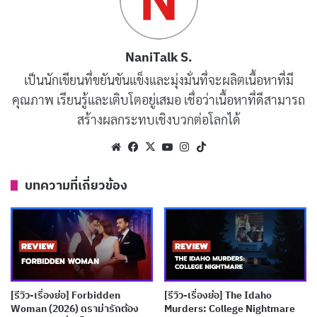
ไปทั่วสหรัฐฯ เพื่อแจ้งข่าวการถูกเลิกจ้างแทนผู้บริหาร เขา
ทำงานนี้ได้อย่างเย็นชาเพราะเลือกตัดขาดจากความ
NaniTalk S.
สัมพันธ์ทุกรูปแบบ แต่เมื่อบริษัทต้องการเปลี่ยนมาทำการ
เป็นนักเขียนที่ขยันขันแข็งและมุ่งมั่นที่จะผลิตเนื้อหาที่มี
layoff ผ่านวิดีโอคอล ชีวิตของเขาเริ่มถามตัวเองว่าอะไรคือ
คุณภาพ เรียนรู้และเติบโตอยู่เสมอ เชื่อว่าเนื้อหาที่ดีสามารถ
สิ่งที่มีความหมายกันแน่
สร้างผลกระทบเชิงบวกต่อโลกได้
ผู้กำกับ
เจสัน ไรต์แมน
ดัดแปลงบทจากนิยายของ Walter
Website
Facebook
X
YouTube
Instagram
TikTok
Kirn ได้อย่างชาญฉลาด ด้วยการสอดแทรกคลิปสัมภาษณ์ผู้
บทความที่เกี่ยวข้อง
ที่ถูกเลิกจ้างจริงจากยุคเศรษฐกิจถดถอยปี 2008 เข้าไปใน
หนัง ทำให้เรื่องนี้มีความสมจริงและสะเทือนใจอย่างลึกซึ้ง
คะแนน 88% บน Rotten Tomatoes และการเข้าชิงออสกา
ร์ 6 สาขาพิสูจน์ว่า Up in the Air ไม่ใช่หนังเกี่ยวกับ layoff
ธรรมดา แต่เป็นการสำรวจว่ามนุษย์นิยามคุณค่าตัวเองผ่าน
[รีวิว-เรื่องย่อ] Forbidden
[รีวิว-เรื่องย่อ] The Idaho
งานอย่างไร
Woman (2026) ดราม่ารักต้อง
Murders: College Nightmare