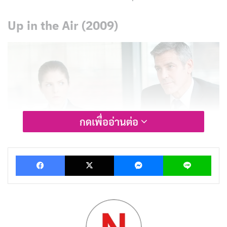
Up in the Air (2009)
กดเพื่ออ่านต่อ
Facebook
X
Messenger
Lin
Up in the Air
คือหนังที่กล้าตั้งคำถามกับระบบ layoff จาก
มุมมองที่ไม่มีใครทำมาก่อน นั่นคือการมองผ่านสายตาของ
ผู้ที่ทำหน้าที่ “ไล่คนออก” อย่างมืออาชีพ
ไรอัน บิงแฮม
(จอร์จ คลูนีย์) คือผู้เชี่ยวชาญที่บริษัทขนาดใหญ่จ้างให้บิน