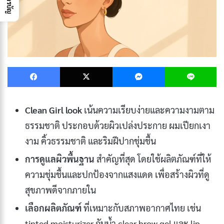
Facebook
X
Messenger
L
Clean Girl look
เน้นความเรียบง่ายและความงามตาม
ธรรมชาติ ประกอบด้วยผิวเปล่งประกาย ผมเปียกเงา
งาม คิ้วธรรมชาติ และริมฝีปากชุ่มชื้น
การดูแลผิวพื้นฐาน
สำคัญที่สุด โดยใช้ผลิตภัณฑ์ที่ให้
ความชุ่มชื้นและปกป้องจากแสงแดด เพื่อสร้างผิวที่ดู
สุขภาพดีจากภายใน
เลือกผลิตภัณฑ์
ที่เหมาะกับสภาพอากาศไทย เช่น
tinted moisturizer กันน้ำ clear brow gel และ lip