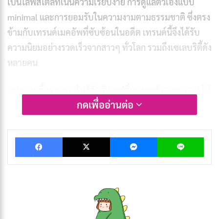
เป็นไลฟ์สไตล์ที่เน้นความเรียบง่าย การดูแลตัวเองแบบ
minimal และการยอมรับในความงามตามธรรมชาติ ซึ่งตรง
ข้ามกับเทรนด์เมคอัพที่ซับซ้อนในอดีต เทรนด์นี้จึงได้รับ
ความนิยมอย่างรวดเร็วจากสาวๆ ทั่วโลก รวมถึงเซเลบริตี้ดัง
หลายคน
บทความนี้จะพาเราไปรู้จักกับ
แฟชั่นเทรนด์ Clean Girl
ให้
กดเพื่ออ่านต่อ
ลึกซึ้งยิ่งขึ้น ตั้งแต่ที่มาและความหมาย วิธีการสร้างลุค เคล็ด
ลับการดูแลผิว ผลิตภัณฑ์ที่จำเป็น และเหตุผลที่เทรนด์นี้ถึง
ได้รับความนิยมมากขนาดนี้ พร้อมกับเทคนิคการทำ Clean
Facebook
X
Messenger
Lin
Girl look ที่เหมาะกับคนไทยและสภาพอากาศของเรา
ประวัติและที่มาของเทรนด์ Clean Girl
เทรนด์ Clean Girl
มีต้นกำเนิดจากชุมชนผู้หญิงผิวสีใน