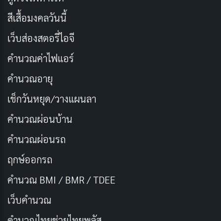
ความเรียบง่ายและความงามตามธรรมชาติ
สีเสื้อมงคลวันนี้
เว็บส่องสตอรี่ไอจี
ผิวหน้าเปล่งประกายเป็นจุดเด่นหลักของ
Clean Girl
aesthetic
โดยจะเน้นการมีผิวที่ดูสุขภาพดี มีความชุ่มชื้น
คำนวณค่าไฟแอร์
และมีแสงส่องจากภายใน แทนการใช้รองพื้นหนาหรือคอน
คำนวณอายุ
ซีลเลอร์มาก จะใช้ผลิตภัณฑ์ที่ช่วยให้ผิวดูเป็นธรรมชาติ
เช็กวันหยุด/วางแผนลา
มากขึ้น เช่น tinted moisturizer หรือ BB cream เบาๆ
คำนวณผ่อนบ้าน
ผมในสไตล์ Clean Girl จะดูเหมือนเพิ่งล้างเสร็จหรือเพิ่ง
คำนวณผ่อนรถ
ออกจากสระน้ำ โดยใช้เจลหรือน้ำมันทาผมเพื่อให้ดูเปียก
และเรียบเนียน ผมจะถูกไว้หลังหูหรือรวบเป็นมวยเตี้ยๆ
ฤกษ์ออกรถ
แบบไม่เรียบร้อยมาก เพื่อให้ดูเป็นธรรมชาติ ส่วนคิ้วจะเน้น
คำนวณ BMI / BMR / TDEE
รูปทรงตามธรรมชาติ โดยใช้สบู่หรือเจลใสปัดให้ขนคิ้วชี้ขึ้น
เว็บคํานวณ
เพื่อสร้างมิติให้กับใบหน้า
คํานวณไทยช่วยไทยพลัส