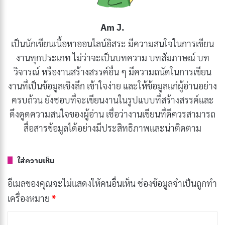
นิวยอร์ก โดยเฉพาะอย่างยิ่งในย่าน Bronx และ Brooklyn ที่
สาวๆ มักจะทำผมเป็นเจลหรือใช้ edge control เพื่อให้ผม
Am J.
ดูเรียบเนียนและเงางาม ลุคนี้เป็นส่วนหนึ่งของวัฒนธรรม
เป็นนักเขียนเนื้อหาออนไลน์อิสระ มีความสนใจในการเขียน
และความงามของชุมชนที่มีมาช้านาน แต่ในปี 2022 กลับ
งานทุกประเภท ไม่ว่าจะเป็นบทความ บทสัมภาษณ์ บท
กลายเป็นไวรัลบน TikTok และ Instagram ผ่านอินฟลูเอน
วิจารณ์ หรืองานสร้างสรรค์อื่น ๆ มีความถนัดในการเขียน
เซอร์และเซเลบริตี้ระดับโลก
งานที่เป็นข้อมูลเชิงลึก เข้าใจง่าย และให้ข้อมูลแก่ผู้อ่านอย่าง
ครบถ้วน ยังชอบที่จะเขียนงานในรูปแบบที่สร้างสรรค์และ
การเผยแพร่เทรนด์นี้เริ่มจาก
influencer
อย่าง Hailey
ดึงดูดความสนใจของผู้อ่าน เชื่อว่างานเขียนที่ดีควรสามารถ
Bieber, Gwyneth Paltrow และ Bella Hadid ที่โพสต์ภาพลุ
สื่อสารข้อมูลได้อย่างมีประสิทธิภาพและน่าติดตาม
คธรรมชาติ โดยไม่ใส่เมคอัพมาก แต่ดูสวยเปล่งปลั่ง ทำให้
Clean Girl aesthetic
กลายเป็นเทรนด์ที่คนทั่วโลกหันมา
ใส่ความเห็น
สนใจ และเริ่มมีการใช้แฮชแท็ก #CleanGirl ในโซเชียลมีเดีย
อีเมลของคุณจะไม่แสดงให้คนอื่นเห็น
ช่องข้อมูลจำเป็นถูกทำ
มากขึ้น
เครื่องหมาย
*
บทความที่เกี่ยวข้อง
ค