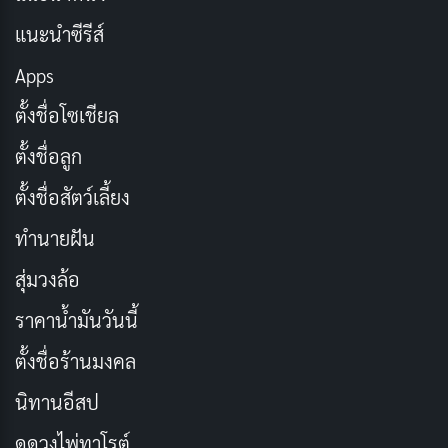
แนะนำซีรีส์
Apps
ตั้งชื่อโซเชียล
ตั้งชื่อลูก
ตั้งชื่อสัตว์เลี้ยง
ทำนายฝัน
องค์ประกอบหลักของ Clean Girl Look
สุ่มวงล้อ
ลุค Clean Girl
ประกอบด้วยองค์ประกอบหลัก 4 ส่วนที่
ราคาน้ำมันวันนี้
ทำให้ดูเป็นธรรมชาติและสวยใส คือ ผิวหน้าที่เปล่งประกาย
ตั้งชื่อร้านมงคล
(Glowing Skin) ผมที่ดูเปียกและเรียบเนียน (Slicked Hair)
นิทานอีสป
คิ้วที่ดูเป็นธรรมชาติแต่เรียบร้อย (Natural Brows) และริม
ฝีปากที่เงางาม (Glossy Lips) แต่ละองค์ประกอบล้วนเน้น
ดูดวงไพ่ทาโรต์