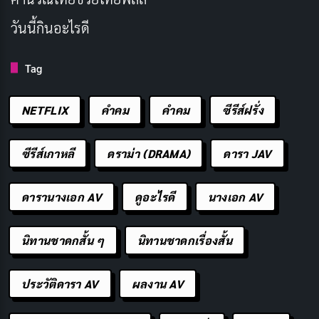
ริมฝีปากจะเน้นความเงางามและความชุ่มชื้น โดยไม่จำเป็น
วันนี้กินอะไรดี
ต้องใช้สีแปลกใหม่ แต่ใช้ลิปบาล์มใส lip gloss หรือ lip oil ที่
ให้ความเงางามธรรมชาติ บางครั้งอาจใช้สีโทนนู้ดหรือสีชม
Tag
พูอ่อนๆ ที่ใกล้เคียงกับสีริมฝีปากธรรมชาติ เพื่อเพิ่มมิติและ
ความสวยงาม
NETFLIX
คำคม
คําคม
ซีรีส์ฝรั่ง
วิธีการทำ Clean Girl Look ขั้นตอนง่ายๆ
ซีรีส์เกาหลี
ดราม่า (DRAMA)
ดารา JAV
การสร้าง
Clean Girl look
เหมาะสำหรับคนที่ชอบความ
ดารานางเอก AV
ดูอะไรดี
นางเอก AV
เรียบง่ายและต้องการประหยัดเวลาในการแต่งตัว เริ่มต้น
ด้วยการเตรียมผิวให้พร้อม โดยทำความสะอาดใบหน้าด้วย
นิทานชาดกสั้น ๆ
นิทานชาดกเรื่องสั้น
คลีนเซอร์อ่อนโยน ตามด้วยเซรั่มบำรุงและมอยส์เจอไร
เซอร์ที่ให้ความชุ่มชื้น หากผิวดูหมองคล้ำอาจใช้ไพรเมอร์
ประวัติดารา AV
ผลงาน AV
เพื่อเพิ่มความเปล่งประกาย