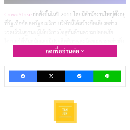
CrowdStrike
ก่อตั้งขึ้นในปี 2011 โดยมีสำนักงานใหญ่ตั้งอยู่
ที่รัฐเท็กซัส สหรัฐอเมริกา บริษัทนี้ได้สร้างชื่อเสียงอย่าง
รวดเร็วในฐานะผู้ให้บริการโซลูชันด้านความปลอดภัย
ไซเบอร์ที่ทันสมัยและมีประสิทธิภาพสูง โดยเฉพาะอย่างยิ่ง
ในด้านการตรวจจับภัยคุกคามที่รวดเร็วที่สุดในอุตสาหกรรม
กดเพื่ออ่านต่อ
ตลอดระยะเวลากว่าทศวรรษที่ผ่านมา CrowdStrike ได้มี
Facebook
X
Messenger
Lin
ส่วนร่วมในการสืบสวนเหตุการณ์การโจมตีทางไซเบอร์ที่
สำคัญหลายครั้ง รวมถึงกรณีการแฮ็กข้อมูลของ Sony
Pictures ในปี 2014 และการโจมตีทางไซเบอร์ของรัสเซีย
ต่อคณะกรรมการแห่งชาติพรรคเดโมแครตของสหรัฐฯ ในปี
2015 และ 2016 ความสำเร็จเหล่านี้ส่งผลให้ CrowdStrike
เติบโตอย่างก้าวกระโดด จนมีมูลค่าตลาดสูงถึง 83 พันล้าน
ดอลลาร์สหรัฐ ณ เย็นวันที่ 18 กรกฎาคม 2024