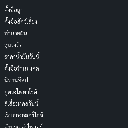
อย่างแพร่หลายในองค์กรทั่วโลก การทำงานร่วมกันอย่าง
ตั้งชื่อลูก
ใกล้ชิดนี้ช่วยให้ Falcon สามารถตรวจจับและป้องกันภัย
คุกคามได้อย่างมีประสิทธิภาพ แต่ในขณะเดียวกัน ก็ทำให้
ตั้งชื่อสัตว์เลี้ยง
เกิดความเสี่ยงหากมีข้อผิดพลาดเกิดขึ้น
ทำนายฝัน
สุ่มวงล้อ
วิกฤติที่ไม่มีใครคาดคิด
ราคาน้ำมันวันนี้
เช้าวันศุกร์ที่ 19 กรกฎาคม 2024 โลกต้องตกตะลึงเมื่อ
สาย
ตั้งชื่อร้านมงคล
การบินชั้นนำ สถานีโทรทัศน์ ธนาคาร และบริการสำคัญอื่น
ๆ ทั่วโลกต้องหยุดชะงักลงอย่างกะทันหัน
สาเหตุมาจากการ
นิทานอีสป
อัปเดตซอฟต์แวร์ของ CrowdStrike ที่ผิดพลาด ส่งผลให้
ดูดวงไพ่ทาโรต์
เครื่องคอมพิวเตอร์ที่ใช้ระบบปฏิบัติการ Windows จำนวน
สีเสื้อมงคลวันนี้
มากไม่สามารถเปิดใช้งานได้ และแสดงหน้าจอสีน้ำเงิน หรือ
ที่รู้จักกันในชื่อ “Blue Screen of Death”
เว็บส่องสตอรี่ไอจี
คำนวณค่าไฟแอร์