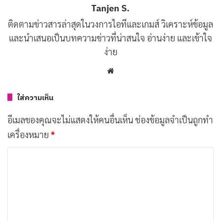
Tanjen S.
ติดตามข่าวสารล่าสุดในวงการไอทีและเกมส์ วิเคราะห์ข้อมูล
ปัจจุบัน CrowdStrike มีลูกค้ามากกว่า 29,000 ราย โดยกว่า
และนำเสนอเป็นบทความข่าวที่น่าสนใจ อ่านง่าย และเข้าใจ
500 รายอยู่ในรายชื่อ
Fortune 1000
ซึ่งเป็นการจัดอันดับ
ง่าย
บริษัทที่มีรายได้สูงสุด 1,000 อันดับแรกของสหรัฐอเมริกา
Website
นั่นหมายความว่า CrowdStrike ได้รับความไว้วางใจจาก
องค์กรชั้นนำระดับโลกให้ดูแลความปลอดภัยของระบบไอที
ใส่ความเห็น
ที่สำคัญ
อีเมลของคุณจะไม่แสดงให้คนอื่นเห็น
ช่องข้อมูลจำเป็นถูกทำ
แพลตฟอร์ม Falcon หัวใจสำคัญของ
เครื่องหมาย
*
CrowdStrike
ค
ว
า
ม
เ