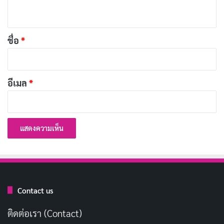
ห็
น
*
ชื่อ
*
อีเมล
*
ผลิตภัณฑ์หลักของ CrowdStrike คือแพลตฟอร์ม Falcon
ซึ่งเป็นโซลูชันบนคลาวด์ที่รวมเอาระบบรักษาความ
ปลอดภัยหลายประเภทเข้าไว้ด้วยกัน ไม่ว่าจะเป็นระบบ
ป้องกันไวรัส การป้องกันอุปกรณ์ปลายทาง การตรวจจับภัย
คุกคาม และการตรวจสอบแบบเรียลไทม์เพื่อป้องกันการ
Contact us
เข้าถึงระบบโดยไม่ได้รับอนุญาต
ติดต่อเรา (Contact)