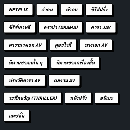
NETFLIX
คำคม
คําคม
ซีรีส์ฝรั่ง
ผลกระทบที่เกิดขึ้น
ผลกระทบจากเหตุการณ์นี้รุนแรงและกว้างขวาง องค์กร
ซีรีส์เกาหลี
ดราม่า (DRAMA)
ดารา JAV
หลายแห่งต้องหันกลับไปใช้วิธีการทำงานแบบดั้งเดิมด้วย
มือ เช่น สายการบินในอินเดียที่ต้องออกบัตรโดยสารด้วย
ดารานางเอก AV
ดูอะไรดี
นางเอก AV
มือแทนการใช้ระบบคอมพิวเตอร์ ธนาคารหลายแห่งไม่
สามารถให้บริการลูกค้าได้ตามปกติ ในขณะที่สถานี
นิทานชาดกสั้น ๆ
นิทานชาดกเรื่องสั้น
โทรทัศน์บางแห่งต้องยกเลิกการออกอากาศรายการสด
ประวัติดารา AV
ผลงาน AV
ความเสียหายไม่ได้จำกัดอยู่เพียงแค่การสูญเสียรายได้และ
ความไม่สะดวกเท่านั้น แต่ยังส่งผลกระทบต่อความเชื่อมั่น
ระทึกขวัญ (THRILLER)
หนังฝรั่ง
อนิเมะ
ของลูกค้าและภาพลักษณ์ขององค์กรอีกด้วย หลายบริษัท
ต้องเผชิญกับคำถามเกี่ยวกับความพร้อมในการรับมือกับ
แคปชั่น
เหตุการณ์ฉุกเฉินและการพึ่งพาเทคโนโลยีมากเกินไป