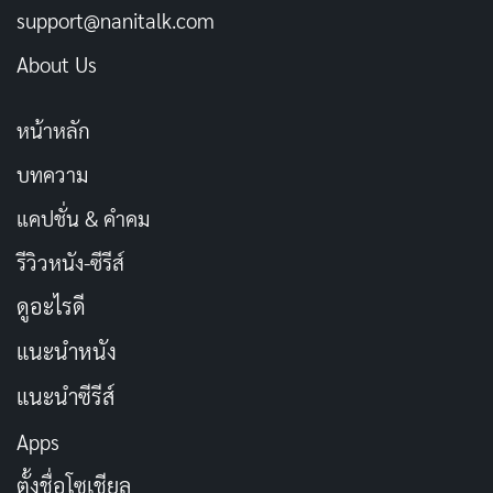
บทความที่เกี่ยวข้อง
support@nanitalk.com
About Us
CrowdStrike คืออะไร? ทำไมทำระบบ Microsoft
ล่ม
หน้าหลัก
กรกฎาคม 19, 2024
บทความ
ประวัติ Paul Allen เพื่อนซี้ Bill Gates คนสร้าง
Microsoft
แคปชั่น & คำคม
ตุลาคม 17, 2018
รีวิวหนัง-ซีรีส์
12 สิ่งที่คุณยังไม่รู้เกี่ยวกับ Microsoft และ Bill
ดูอะไรดี
Gates
แนะนำหนัง
พฤษภาคม 28, 2018
แนะนำซีรีส์
Falcon ได้รับการออกแบบมาให้ทำงานร่วมกับระบบปฏิบัติ
Apps
การ Windows ได้อย่างลงตัว ซึ่งเป็นระบบปฏิบัติการที่ใช้กัน
ตั้งชื่อโซเชียล