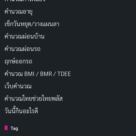
ความผิดพลาดนี้เกิดขึ้นจากการอัปเดตเนื้อหาเพียงครั้ง
คำนวณอายุ
เดียวสำหรับเครื่องที่ใช้ Windows โดยการอัปเดตดังกล่าว
ได้ติดตั้งซอฟต์แวร์ที่มีข้อบกพร่องลงในระบบปฏิบัติการ
เช็กวันหยุด/วางแผนลา
Windows หลัก ทำให้ระบบติดอยู่ในลูปการบูตไม่สำเร็จ
คำนวณผ่อนบ้าน
เครื่องคอมพิวเตอร์ที่ได้รับผลกระทบจะแสดงข้อความผิด
คำนวณผ่อนรถ
พลาดว่า “ดูเหมือนว่า Windows จะโหลดไม่ถูกต้อง” พร้อม
ให้ตัวเลือกในการแก้ไขปัญหาหรือรีสตาร์ทเครื่อง
ฤกษ์ออกรถ
คำนวณ BMI / BMR / TDEE
เว็บคํานวณ
คํานวณไทยช่วยไทยพลัส
วันนี้กินอะไรดี
Tag