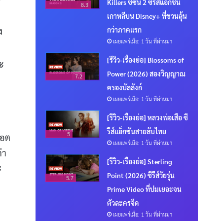
Killers ซีซั่น 2 ซีรีส์แอ็กชัน
8.3
เกาหลีบน Disney+ ที่ชวนลุ้น
กว่าภาคแรก
ง
เผยแพร่เมื่อ: 1 วัน ที่ผ่านมา
[รีวิว-เรื่องย่อ] Blossoms of
ละ
Power (2026) สองวิญญาณ
7.2
ครองบัลลังก์
เผยแพร่เมื่อ: 1 วัน ที่ผ่านมา
[รีวิว-เรื่องย่อ] หลวงพ่อเสือ ซี
รีส์แอ็กชันสายลับไทย
5
ฮอต
เผยแพร่เมื่อ: 1 วัน ที่ผ่านมา
่า
[รีวิว-เรื่องย่อ] Sterling
ะ
Point (2026) ซีรีส์วัยรุ่น
5.7
Prime Video ที่ปมเยอะจน
ตัวละครจืด
เผยแพร่เมื่อ: 1 วัน ที่ผ่านมา