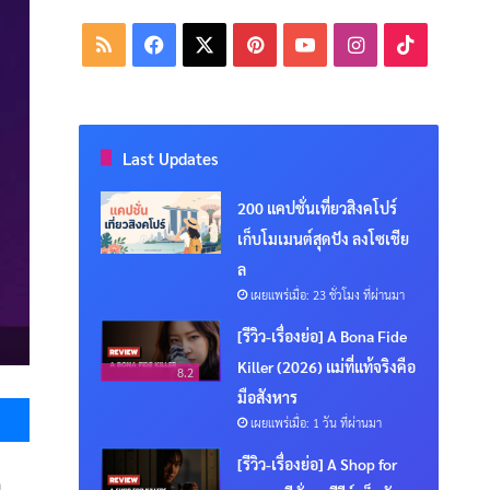
RSS
Facebook
X
Pinterest
YouTube
Instagram
TikTok
Last Updates
200 แคปชั่นเที่ยวสิงคโปร์
เก็บโมเมนต์สุดปัง ลงโซเชีย
ล
เผยแพร่เมื่อ: 23 ชั่วโมง ที่ผ่านมา
[รีวิว-เรื่องย่อ] A Bona Fide
Killer (2026) แม่ที่แท้จริงคือ
8.2
Messenger
มือสังหาร
เผยแพร่เมื่อ: 1 วัน ที่ผ่านมา
[รีวิว-เรื่องย่อ] A Shop for
อ