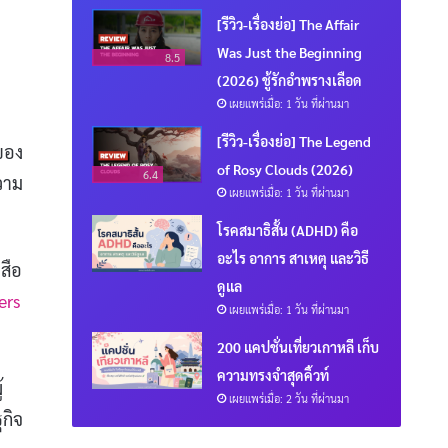
[รีวิว-เรื่องย่อ] The Affair
Was Just the Beginning
8.5
(2026) ชู้รักอำพรางเลือด
เผยแพร่เมื่อ: 1 วัน ที่ผ่านมา
[รีวิว-เรื่องย่อ] The Legend
ของ
of Rosy Clouds (2026)
6.4
วาม
เผยแพร่เมื่อ: 1 วัน ที่ผ่านมา
โรคสมาธิสั้น (ADHD) คือ
อะไร อาการ สาเหตุ และวิธี
สือ
ดูแล
ers
เผยแพร่เมื่อ: 1 วัน ที่ผ่านมา
200 แคปชั่นเที่ยวเกาหลี เก็บ
ความทรงจำสุดคิ้วท์
้
เผยแพร่เมื่อ: 2 วัน ที่ผ่านมา
ฐกิจ