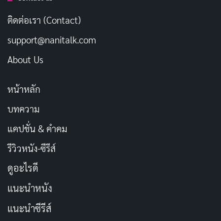
Netflix
ติดต่อเรา (Contact)
เผยแพร่เมื่อ: 3 วัน ที่ผ่านมา
support@nanitalk.com
[รีวิว-เรื่องย่อ] Wild Sing (2026) หนังเกาหลีไอดอล
ตกอับคืนเวที ฝังใจกว่าแค่เพลงเดียวใน Netflix
About Us
เผยแพร่เมื่อ: 3 วัน ที่ผ่านมา
หน้าหลัก
ฉากต่อสู้ระหว่างกาบิมารุกับโฉเบเป็นจุดเด่นของตอนแรก
บทความ
ทั้งสองคนต่อสู้กันอย่างดุเดือด กาบิมารุพยายามใช้เทคนิค
แคปชั่น & คำคม
นินจาและพลังไฟของเขา แต่ด้วยความที่เขาสูญเสียความ
รีวิวหนัง-ซีรีส์
ทรงจำเกี่ยวกับภรรยา ทำให้พลัง Tao ของเขาไม่สมบูรณ์
ดูอะไรดี
ส่วนโฉเบก็กำลังสูญเสียสติไปทีละน้อยเพราะพลังอมตะที่
เขาได้มากำลังควบคุมตัวเขา ฉากนี้ทำออกมาได้อย่างดุ
แนะนำหนัง
เดือดและตื่นเต้น แม้ว่าบางคนจะเห็นว่าภาพเคลื่อนไหวยัง
แนะนำซีรีส์
ไม่ลื่นไหลเท่าที่ควร แต่การออกแบบท่าทางและความ