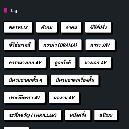
ยามาดะ อาซาเอมง ซากิริ (Yamada Asaemon Sagiri)
Tag
พากย์เสียงโดย
ยูมิริ ฮานะโมริ (Yumiri Hanamori)
เป็นนัก
สังหารที่ถูกมอบหมายให้คอยดูแลกาบิมารุ เธอเป็นหญิงสาว
NETFLIX
คำคม
คําคม
ซีรีส์ฝรั่ง
ที่มีหัวใจดีและต้องการช่วยเหลือผู้อื่น แม้ว่าจะเป็นนัก
สังหารที่ต้องฆ่าคนก็ตาม ความสัมพันธ์ระหว่างซากิริกับกา
ซีรีส์เกาหลี
ดราม่า (DRAMA)
ดารา JAV
บิมารุเป็นหัวใจสำคัญของเรื่อง เพราะเธอเป็นคนที่ทำให้
เขารู้สึกว่าตัวเองมีคุณค่าและสามารถมีชีวิตที่ดีกว่านี้ได้
ดารานางเอก AV
ดูอะไรดี
นางเอก AV
ยูซุริฮะ (Yuzuriha)
พากย์เสียงโดย
ริเอะ ทากาฮาชิ (Rie
นิทานชาดกสั้น ๆ
นิทานชาดกเรื่องสั้น
Takahashi)
เป็นคุโนอิจิที่มีความสามารถพิเศษในการ
ควบคุมของเหลวจากร่างกายตัวเอง เธอดูเหมือนจะสนใจ
ประวัติดารา AV
ผลงาน AV
แค่ตัวเองและการอยู่รอด แต่จริงๆ แล้วเธอก็มีความรู้สึก
และห่วงใยเพื่อนร่วมทาง ความสัมพันธ์ระหว่างเธอกับซากิริ
ระทึกขวัญ (THRILLER)
หนังฝรั่ง
อนิเมะ
น่าสนใจมาก เพราะทั้งสองเป็นผู้หญิงไม่กี่คนในเรื่อง และ