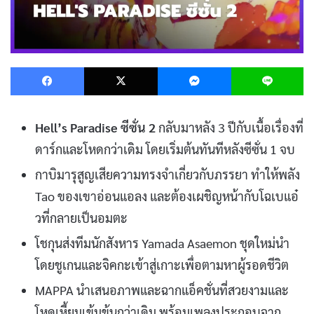
Facebook
X
Messenger
L
Hell’s Paradise ซีซั่น 2
กลับมาหลัง 3 ปีกับเนื้อเรื่องที่
ดาร์กและโหดกว่าเดิม โดยเริ่มต้นทันทีหลังซีซั่น 1 จบ
กาบิมารุสูญเสียความทรงจำเกี่ยวกับภรรยา ทำให้พลัง
Tao ของเขาอ่อนแอลง และต้องเผชิญหน้ากับโฉเบแอ๋
วที่กลายเป็นอมตะ
โชกุนส่งทีมนักสังหาร Yamada Asaemon ชุดใหม่นำ
โดยชูเกนและจิคกะเข้าสู่เกาะเพื่อตามหาผู้รอดชีวิต
MAPPA นำเสนอภาพและฉากแอ็คชั่นที่สวยงามและ
โหดเหี้ยมเข้มข้นกว่าเดิม พร้อมเพลงประกอบจาก