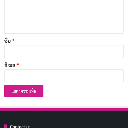
และตายไปแล้ว แต่เขากลับฟื้นคืนชีพด้วยพลังของเกาะและ
ม
กินศพเพื่อเอาชีวิตรอด ทำให้เขาได้พลังอมตะและร่างกาย
เ
ที่สามารถฟื้นฟูได้เองอย่างรวดเร็ว
ห็
น
บทความที่เกี่ยวข้อง
*
ชื่อ
*
[รีวิว-เรื่องย่อ] Big Chicken: A Fast Food
Conspiracy สารคดีกินไก่ทอด 28 วัน สะเทือนวง
อีเมล
*
การฟาสต์ฟู้ด
เผยแพร่เมื่อ: 3 วัน ที่ผ่านมา
[รีวิว-เรื่องย่อ] Inside The Trustor Scandal สารคดี
ฉ้อโกงการเงินสะเทือนสวีเดน
เผยแพร่เมื่อ: 3 วัน ที่ผ่านมา
[รีวิว-เรื่องย่อ] One Hundred Years of Solitude
Part 2 มหากาพย์แห่งโชคชะตาที่หนีไม่พ้นบน
Contact us