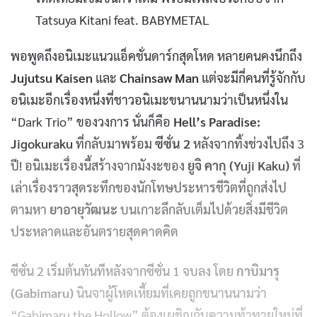
Tatsuya Kitani feat. BABYMETAL
พอพูดถึงอนิเมะแนวแอ็คชั่นดาร์กสุดโหด หลายคนคงนึกถึง
Jujutsu Kaisen
และ
Chainsaw Man
แต่จะมีกี่คนที่รู้จักกับ
อนิเมะอีกเรื่องหนึ่งที่ชาวอนิเมะขนานนามว่าเป็นหนึ่งใน
“Dark Trio” ของวงการ นั่นก็คือ
Hell’s Paradise:
Jigokuraku
ที่กลับมาพร้อม
ซีซั่น 2
หลังจากทิ้งช่วงไปถึง 3
ปี! อนิเมะเรื่องนี้สร้างจากมังงะของ
ยูจิ คากุ (Yuji Kaku)
ที่
เล่าเรื่องราวสุดระทึกของนักโทษประหารชีวิตที่ถูกส่งไป
ตามหา
ยาอายุวัฒนะ
บนเกาะลึกลับเต็มไปด้วยสิ่งมีชีวิต
ประหลาดและอันตรายสุดคาดคิด
ซีซั่น 2 เริ่มต้นทันทีหลังจากซีซั่น 1 จบลง โดย
กาบิมารุ
(Gabimaru)
นินจาผู้โหดเหี้ยมที่เคยถูกขนานนามว่า
“Gabimaru the Hollow” ต้องเผชิญกับความท้าทายใหม่ที่