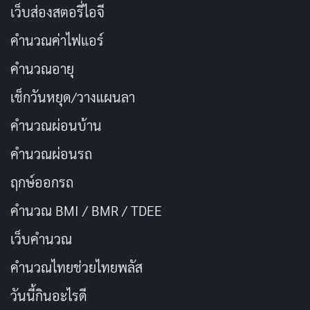
เว็บส่องสตอรี่ไอจี
คำนวณค่าไฟแอร์
คำนวณอายุ
เช็กวันหยุด/วางแผนลา
คำนวณผ่อนบ้าน
กาบิมารุ (Gabimaru)
ตัวเอกของเรื่องเป็นนินจาที่ถูกฝึกมา
คำนวณผ่อนรถ
ให้ไร้ความรู้สึก แต่หลังจากพบรักกับภรรยา เขาก็เริ่มมีความ
ฤกษ์ออกรถ
รู้สึกและต้องการมีชีวิตอยู่เพื่อกลับไปหาเธอ ในซีซั่น 2 เขา
สูญเสียความทรงจำนั้นไป ทำให้เขากลับมาเป็น “Gabimaru
คำนวณ BMI / BMR / TDEE
the Hollow” อีกครั้ง คือนินจาที่ไร้อารมณ์และฆ่าคนได้
เว็บคํานวณ
อย่างเย็นชา การพัฒนาตัวละครในส่วนนี้น่าสนใจมาก
คํานวณไทยช่วยไทยพลัส
เพราะเราจะได้เห็นว่า
ความรัก
และ
ความทรงจำ
สำคัญกับ
กาบิมารุแค่ไหน
วันนี้กินอะไรดี