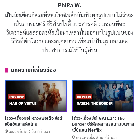
Asaemon Jikka)
พากย์เสียงโดย
โคจิ ยูสะ (Kōji Yusa)
ทั้ง
PhiRa W.
สองคนถูกส่งมาจาก
โชกุน
เพื่อตามหาผู้รอดชีวิตจากทีมแรก
เป็นนักเขียนอิสระที่หลงใหลในสื่อบันเทิงทุกรูปแบบ ไม่ว่าจะ
เพราะทางการรอข่าวจากเกาะชินเซนเคียวมานานเกินไป
เป็นภาพยนตร์ ซีรีส์ วาไรตี้ และสารคดี ผมชอบที่จะ
แล้ว
วิเคราะห์และถอดรหัสเนื้อหาเหล่านั้นออกมาในรูปแบบของ
รีวิวที่เข้าใจง่ายและสนุกสนาน เพื่อแบ่งปันมุมมองและ
ประสบการณ์ให้กับผู้อ่าน
บทความที่เกี่ยวข้อง
[รีวิว-เรื่องย่อ] หลวงพ่อเสือ ซีรีส์
[รีวิว-เรื่องย่อ] GATE24: The
แอ็กชันสายลับไทย
Border ซีรีส์ศุลกากรสนามบินจาก
จิคกะเป็นคนเดียวที่กลับมาจากเกาะได้ แต่เขากลับทำตัว
ญี่ปุ่นบน Netflix
เผยแพร่เมื่อ: 5 วัน ที่ผ่านมา
เหมือนไม่สนใจคำถามของโชกุนเท่าไหร่นัก ทำเป็นตลก
เผยแพร่เมื่อ: 6 วัน ที่ผ่านมา