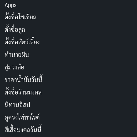
Apps
รุนแรงของฉากต่อสู้ก็ทำให้เราลืมข้อบกพร่องเหล่านั้นไปได้
ตั้งชื่อโซเชียล
ตอนแรกจบด้วยคลิฟแฮงเกอร์ที่โฉเบกำลังสูญเสียความเป็น
ตั้งชื่อลูก
ตัวเองไปอย่างสมบูรณ์ และความมืดมนที่ซ่อนอยู่ในพลัง
อมตะเริ่มปรากฏออกมา ทำให้เราอยากรู้ว่าในตอนถัดไป
ตั้งชื่อสัตว์เลี้ยง
กาบิมารุจะจัดการกับโฉเบได้อย่างไร และเขาจะฟื้นความ
ทำนายฝัน
ทรงจำของตัวเองได้หรือไม่
สุ่มวงล้อ
หนึ่งในจุดแข็งของ Hell’s Paradise คือตัวละครที่มีความซับ
ราคาน้ำมันวันนี้
ซ้อนและมีมิติ ไม่ใช่แค่ตัวละครแบบขาวดำธรรมดา แต่ละ
ตั้งชื่อร้านมงคล
คนมีเหตุผลและแรงจูงใจของตัวเอง ซึ่งทำให้เราเข้าใจและ
นิทานอีสป
รู้สึกถึงความขัดแย้งภายในของพวกเขา
ดูดวงไพ่ทาโรต์
สีเสื้อมงคลวันนี้