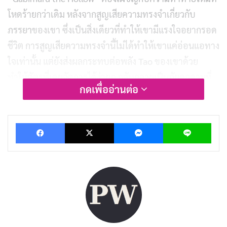
โหดร้ายกว่าเดิม หลังจากสูญเสียความทรงจำเกี่ยวกับ
ภรรยา
ของเขา ซึ่งเป็นสิ่งเดียวที่ทำให้เขามีแรงใจอยากรอด
ชีวิต การสูญเสียความทรงจำนี้ไม่ได้ทำให้เขาแค่อ่อนแอทาง
ใจเท่านั้น แต่ยังส่งผลกระทบต่อพลัง
Tao
ของเขาด้วย
ทำให้ศัตรูที่เคยจัดการได้ง่ายๆ กลับกลายเป็นภัยคุกคามที่
กดเพื่ออ่านต่อ
อันตรายขึ้นมาทันที
Hell’s Paradise ซีซั่น 2 ไม่ได้เสียเวลาในการปูเรื่องช้าๆ แต่
Facebook
X
Messenger
Lin
กระโดดเข้าสู่
แอ็คชั่น
ได้ทันทีตั้งแต่ตอนแรก ตอนที่ 1 (หรือ
ตอนที่ 14 ต่อเนื่องจากซีซั่น 1) ชื่อ “Dawn and
Confusion” เปิดฉากด้วยการแนะนำตัวละครใหม่สองคนที่
สำคัญมาก นั่นก็คือ
ยามาดะ อาซาเอมง ชูเกน (Yamada
Asaemon Shugen)
พากย์เสียงโดย
เรียวตะ ซูซูกิ (Ryōta
Suzuki)
และ
ยามาดะ อาซาเอมง จิคกะ (Yamada