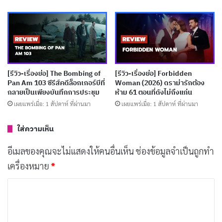
ขบขันจนทำให้โชกุนโกรธ แต่ในที่สุดก็ต้องกลับไปอีกครั้ง
พร้อมกับชูเกนและชินโนบิ Iwagakure ชูเกนเป็นตัวละครที่
มีบุคลิกตรงกันข้ามกับจิคกะโดยสิ้นเชิง เขาดูจริงจังและรู้สึก
ว่าเป็นหน้าที่ของตัวเองที่ต้องไปช่วยเหล่า Asaemon ที่ติด
อยู่บนเกาะ
[รีวิว-เรื่องย่อ] The Bombing of
[รีวิว-เรื่องย่อ] Forbidden
Pan Am 103 ซีรีส์คดีล็อกเกอร์บีที่
Woman (2026) ดราม่ารักต้อง
กลายเป็นเพียงบันทึกการประชุม
ห้าม 61 ตอนที่ดังไม่ถึงแก่น
ส่วนบนเกาะ
กาบิมารุ
แยกจากทีมของเขาและอยู่กับ
เมอิ
เผยแพร่เมื่อ: 1 สัปดาห์ ที่ผ่านมา
เผยแพร่เมื่อ: 1 สัปดาห์ ที่ผ่านมา
(Mei)
เด็กสาวลึกลับที่เป็นหนึ่งใน Tensen
ทามิยะ กันเทะสึ
ใส่ความเห็น
ไซ (Tamiya Gantetsusai)
และ
ฟูชิ (Fuchi)
นักสังหาร
Yamada Asaemon ของเขา พวกเขาต้องเผชิญหน้ากับ
อา
อีเมลของคุณจะไม่แสดงให้คนอื่นเห็น
ช่องข้อมูลจำเป็นถูกทำ
ซ่า โฉเบ (Aza Chōbei)
พากย์เสียงโดย
เรียวเฮ คิมูระ
เครื่องหมาย
*
(Ryōhei Kimura)
และน้องชาย
โทมะ (Tōma)
พากย์เสียง
ค
โดย
เคนโช โอโนะ (Kensho Ono)
โฉเบเป็นตัวละครที่น่า
ว
สนใจมาก เพราะหลังจากที่เขาถูก
Lord Ju Fa
โยนลงบ่อ
า