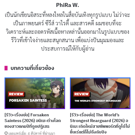
มาสะ เทรุอิ
ที่ยังคงความเข้มข้นเหมือนเดิม
PhiRa W.
เป็นนักเขียนอิสระที่หลงใหลในสื่อบันเทิงทุกรูปแบบ ไม่ว่าจะ
Season 3 ดัดแปลงจากหลายอาร์คสำคัญในมังงะ ได้แก่
เป็นภาพยนตร์ ซีรีส์ วาไรตี้ และสารคดี ผมชอบที่จะ
Itadori’s Extermination
,
Perfect Preparation
และช่วง
วิเคราะห์และถอดรหัสเนื้อหาเหล่านั้นออกมาในรูปแบบของ
เปิดตัวของ
Culling Game
เรื่องราวติดตามเหล่านักเวทย์จู
รีวิวที่เข้าใจง่ายและสนุกสนาน เพื่อแบ่งปันมุมมองและ
จุตสึที่ถูกบังคับให้เข้าร่วมศึกครั้งใหญ่ที่วางแผนโดย
เคนจา
ประสบการณ์ให้กับผู้อ่าน
คุ
พวกเขาต้องทำงานเพื่อบรรลุเป้าหมายสำคัญ 2 ประการ
นั่นคือหยุดแผนของเคนจาคุและช่วย
ซาโตรุ โกโจ
ออกจาก
บทความที่เกี่ยวข้อง
Prison Realm
ให้ได้ ความตึงเครียดพุ่งสูงตั้งแต่ฉากแรกที่
แสดงให้เห็นสถานการณ์วิกฤตของญี่ปุ่นที่ดูเหมือนโลกหลัง
หายนะ
เหล่าฮีโร่ที่ทุ่มเทในเหตุการณ์ชิบูย่ากลับถูกตราหน้าว่าเป็นผู้
[รีวิว-เรื่องย่อ] Forsaken
[รีวิว-เรื่องย่อ] The World’s
ทรยศและถูกตามล่าอย่างไร้ความปราณี
ยูจิ อิตาโดริ
Saintess (2026) อนิเมะต่างโลก
Strongest Rearguard (2026) อ
ของสาวแคมป์ที่ถูกปฏิเสธ
นิเมะเกิดใหม่สายซัพพอร์ตที่ดูได้ไม่
ปฏิเสธที่จะกลับไปโรงเรียนและเลือกปฏิบัติการคนเดียว
ขี้เหร่แต่ก็ไม่ถึงกับปัง
เผยแพร่เมื่อ: 4 สัปดาห์ ที่ผ่านมา