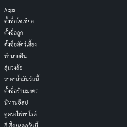
ทำให้
Jujutsu Kaisen
แตกต่างจากอนิเมะแอ็คชั่นทั่วไป มัน
Apps
ไม่ได้แค่เน้นการต่อสู้ แต่ยังเล่นกับอารมณ์ของคนดูอย่าง
ตั้งชื่อโซเชียล
ชาญฉลาด
ตั้งชื่อลูก
สิ่งที่โดดเด่นมากในซีซั่นนี้คือคุณภาพ
แอนิเมชัน
ที่ดูเหมือน
ตั้งชื่อสัตว์เลี้ยง
MAPPA ทุ่มสุดตัว ทุกเฟรมดูสวยงามราวกับงานศิลปะ แม้
แต่เอฟเฟกต์แสงเงาก็สมจริงมากจนต้องหยุดชื่นชม อย่างไร
ทำนายฝัน
ก็ตาม ยังต้องลุ้นว่าคุณภาพระดับนี้จะคงเส้นคงวาไปตลอด
สุ่มวงล้อ
ทั้งซีซั่นหรือเปล่า เพราะใน Season 2 แอนิเมชันสะดุดไป
ราคาน้ำมันวันนี้
บ้างในช่วงท้าย แต่ถ้าดูจากความตั้งใจในตอนเปิดซีซั่น ก็มี
ความหวังว่า MAPPA จะรักษามาตรฐานนี้ไว้ได้
ตั้งชื่อร้านมงคล
นิทานอีสป
ดูดวงไพ่ทาโรต์
สีเสื้อมงคลวันนี้