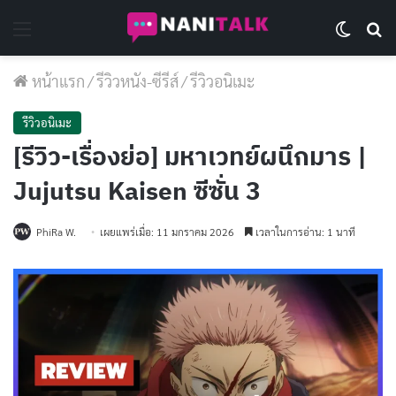
Menu
Switch 
Se
หน้าแรก
/
รีวิวหนัง-ซีรีส์
/
รีวิวอนิเมะ
รีวิวอนิเมะ
[รีวิว-เรื่องย่อ] มหาเวทย์ผนึกมาร |
Jujutsu Kaisen ซีซั่น 3
PhiRa W.
เผยแพร่เมื่อ: 11 มกราคม 2026
เวลาในการอ่าน: 1 นาที