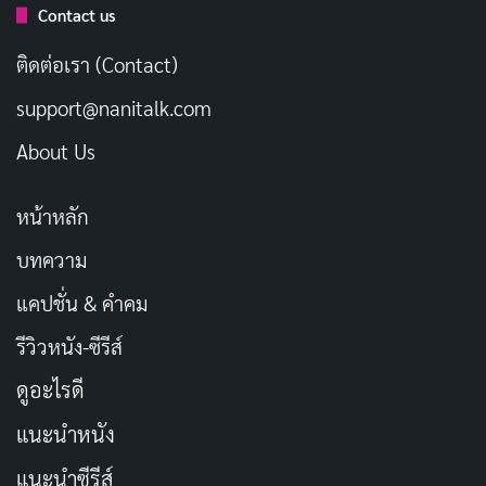
Contact us
[รีวิว-เรื่องย่อ] My Stepmother & Stepsisters
ติดต่อเรา (Contact)
Aren’t Wicked (2026) อนิเมะซินเดอเรลล่ากลับ
support@nanitalk.com
ด้านที่อบอุ่นเกินคาด
เผยแพร่เมื่อ: 3 สัปดาห์ ที่ผ่านมา
About Us
[รีวิว-เรื่องย่อ] Thunder 3 (2026) อนิเมะ CGI
หน้าหลัก
ทดลองของ Netflix ที่กล้าผสมสองโลกเข้าด้วยกัน
เผยแพร่เมื่อ: 4 สัปดาห์ ที่ผ่านมา
บทความ
แคปชั่น & คำคม
ไฮไลท์ที่สุดของตอนเปิดซีซั่นคือความขัดแย้งระหว่าง
ยูตะ
รีวิวหนัง-ซีรีส์
อ็อกโคสึ
กับ
ยูจิ
สองตัวละครที่ไม่น่าจะต้องมาเป็นศัตรูกัน
ดูอะไรดี
พวกเขาควรจะสู้อยู่ฝั่งเดียวกัน แต่ชะตากรรมกลับเล่นตลก
ร้าย ทำให้พวกเขากลายเป็นคู่ต่อสู้ ความรู้สึกที่ว่า “ทำไม
แนะนำหนัง
ต้องเป็นแบบนี้” กระแทกใจคนดูอย่างแรง และนี่คือสิ่งที่
แนะนำซีรีส์