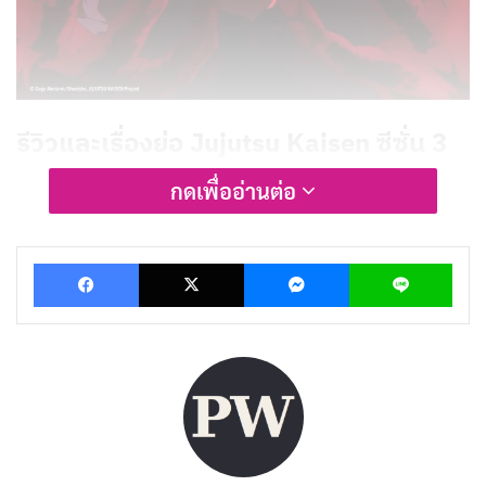
รีวิวและเรื่องย่อ Jujutsu Kaisen ซีซั่น 3
กดเพื่ออ่านต่อ
Jujutsu Kaisen
ดัดแปลงมาจากมังงะยอดนิยมของ
เกเกะ
อาคุทามิ (Gege Akutami)
ที่เปิดตัวเป็นโปรเจกต์อนิเมะ
Facebook
X
Messenger
Lin
ครั้งแรกเมื่อปลายปี 2019 หลังจากจบ Season 2 ด้วยความ
ตื้นตันใจ ซีซั่นใหม่ได้รับการยืนยันอย่างเป็นทางการในเดือน
สิงหาคม 2025 โดยอิงจากอาร์ค
Culling Game
ที่แฟนมัง
งะต่างรอคอย ซีซั่นนี้เริ่มต้นด้วยตอนพิเศษความยาว 1
ชั่วโมงเมื่อวันที่ 9 มกราคม 2026 กำกับโดย
โชตะ โกโชโซ
โนะ
ส่วนการออกแบบตัวละครยังคงอยู่ในมือของ
โยสึเกะ
ยาจิมะ
และ
ฮิโรมิ นิวะ
พร้อมเพลงประกอบจากฝีมือ
โยชิ