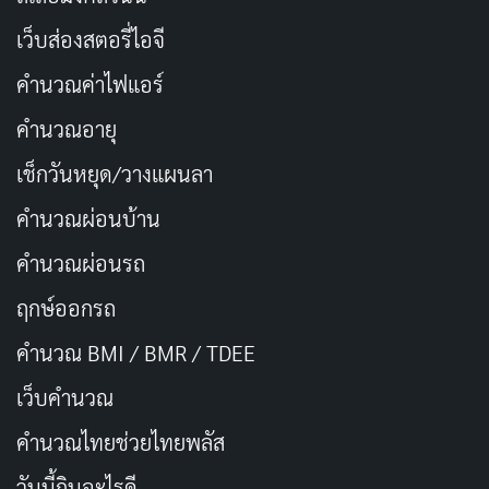
เว็บส่องสตอรี่ไอจี
คำนวณค่าไฟแอร์
คำนวณอายุ
เช็กวันหยุด/วางแผนลา
ข่าวดีคือ MAPPA ปล่อย 2 ตอนพร้อมกันเพื่อฉลองการกลับ
คำนวณผ่อนบ้าน
มาของซีซั่น 3 ที่แฟนๆ รอคอย ตอนที่สองมีความจำเป็น
มากเพราะเป็นการพูดถึง
Culling Game
อย่างเป็นทางการ
คำนวณผ่อนรถ
ทำให้เห็นภาพชัดเจนว่าสถานการณ์ร้ายแรงแค่ไหน
ฤกษ์ออกรถ
นอกจากนี้ยังได้อัปเดตเรื่องราวของตัวละครที่ได้รับผลกระ
คำนวณ BMI / BMR / TDEE
ทบหนักหน่วงใน Season 2 ซึ่งเป็นสิ่งที่แฟนๆ อยากรู้มานาน
เว็บคํานวณ
การวางโครงสร้างเรื่องราวแบบนี้ช่วยให้คนดูเข้าใจบริบท
และพร้อมสำหรับความระทึกที่กำลังจะมาถึง
คํานวณไทยช่วยไทยพลัส
วันนี้กินอะไรดี