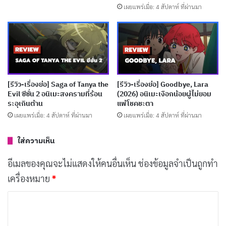
ร่วมกับ
โชโซ
เพื่อกำจัดคำสาปให้มากที่สุดเท่าที่จะทำได้ โช
เผยแพร่เมื่อ: 4 สัปดาห์ ที่ผ่านมา
โซที่เคยเป็นศัตรูกับยูจิ ตอนนี้กลับมายืนเคียงข้างอย่างเต็ม
ที่ เพราะพวกเขาคือพี่น้องกัน ความสัมพันธ์ใหม่นี้เพิ่มมิติให้
กับตัวละครและสร้างพลวัตที่น่าสนใจในการดำเนินเรื่อง
[รีวิว-เรื่องย่อ] Saga of Tanya the
[รีวิว-เรื่องย่อ] Goodbye, Lara
Evil ซีซั่น 2 อนิเมะสงครามที่ร้อน
(2026) อนิเมะเงือกน้อยผู้ไม่ยอม
ระอุเกินต้าน
แพ้โชคชะตา
เผยแพร่เมื่อ: 4 สัปดาห์ ที่ผ่านมา
เผยแพร่เมื่อ: 4 สัปดาห์ ที่ผ่านมา
ใส่ความเห็น
อีเมลของคุณจะไม่แสดงให้คนอื่นเห็น
ช่องข้อมูลจำเป็นถูกทำ
เครื่องหมาย
*
ค
ตัวละครสำคัญที่เปิดตัวในซีซั่นนี้คือ
นาโอยะ เซนิน
บุคลิก
ว