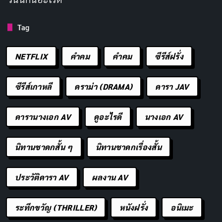
ตั้งแต่วินาทีแรกที่ 2 ตอนเปิดซีซั่นเริ่มต้น ความรู้สึกก็คือ
MAPPA ประกาศศักดาว่าพวกเขาจะทำให้ดีกว่าเดิมและ
Tag
พิสูจน์ให้เห็นว่าพวกเขาทำได้จริง ขอแค่รักษาคุณภาพนี้ไว้
และส่งมอบตอนที่น่าชื่นชมทุกสัปดาห์ จุดแข็งที่สุดของ
NETFLIX
คำคม
คําคม
ซีรีส์ฝรั่ง
Jujutsu Kaisen ยังคงเป็นเรื่องราวที่น่าติดตาม แม้จะพอ
คาดเดาจุดหักมุมในตอนที่สองได้บ้าง แต่การนำเสนอทำให้
ซีรีส์เกาหลี
ดราม่า (DRAMA)
ดารา JAV
มันยังคงน่าตื่นเต้น ด้วยเดิมพันที่สูงขึ้นกว่าเดิม ความพร้อม
ที่จะร่วมเดินทางไปกับซีรีส์นี้ก็เพิ่มขึ้นเป็นเท่าตัว
ดารานางเอก AV
ดูอะไรดี
นางเอก AV
Jujutsu Kaisen
ซีซั่น
3
กลับมาอย่างยิ่งใหญ่และพิสูจน์ให้
นิทานชาดกสั้น ๆ
นิทานชาดกเรื่องสั้น
เห็นว่าทำไมอนิเมะเรื่องนี้ถึงครองใจแฟนๆ ทั่วโลก ด้วยเนื้อ
เรื่องที่เข้มข้น ตัวละครที่มีมิติ และแอนิเมชันระดับเทพจาก
ประวัติดารา AV
ผลงาน AV
MAPPA
ซีซั่นนี้มีทุกอย่างที่จะทำให้เราติดงอมแงม สำหรับ
ใครที่ยังไม่ได้ดู รีบไปตามให้ทันเลย และสำหรับคนที่ดูแล้ว
ระทึกขวัญ (THRILLER)
หนังฝรั่ง
อนิเมะ
มาแชร์ความคิดเห็นกันในคอมเมนต์ว่าคิดยังไงกับการเผชิญ