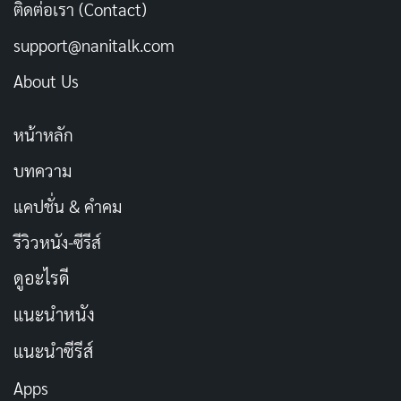
ติดต่อเรา (Contact)
[รีวิว-เรื่องย่อ] Black Trick: The Lawyer Who
support@nanitalk.com
Controls Justice (2026) ซีรีส์กฎหมายญี่ปุ่น ลวง
About Us
เพื่อความจริงบน Netflix
เผยแพร่เมื่อ: 2 วัน ที่ผ่านมา
หน้าหลัก
[รีวิว-เรื่องย่อ] Doctor-X the Movie (2024) ปิด
บทความ
ตำนานศัลยแพทย์หญิงผู้ไม่เคยพลาด บน Netflix
แคปชั่น & คำคม
เผยแพร่เมื่อ: 2 วัน ที่ผ่านมา
รีวิวหนัง-ซีรีส์
[รีวิว-เรื่องย่อ] My Life With the Walter Boys ซีซั่น
ดูอะไรดี
3 ซีรีส์วัยรุ่นที่หมดพลัง
เผยแพร่เมื่อ: 2 วัน ที่ผ่านมา
แนะนำหนัง
[รีวิว-เรื่องย่อ] The Shards (2026) ซีรีส์ไซโคทริล
แนะนำซีรีส์
เลอร์จากนิยาย Bret Easton Ellis ที่ความหลอนคืบ
Apps
คลานแบบไม่ต้องเร่ง