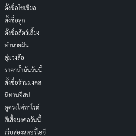
เผยแพร่เมื่อ: 2 วัน ที่ผ่านมา
ตั้งชื่อโซเชียล
ตั้งชื่อลูก
สัตว์หรือสิ่งมีชีวิตโผล่ออกมาอย่างกะทันหัน
ตั้งชื่อสัตว์เลี้ยง
ฉากสะดุ้งประเภทนี้เป็นที่นิยมมากในภาพยนตร์หรือเกม
ทำนายฝัน
สยองขวัญ โดยจะมีสัตว์หรือสิ่งมีชีวิตที่น่ากลัว เช่น ผี
สุ่มวงล้อ
วิญญาณ สัตว์ประหลาด ฯลฯ โผล่ออกมาอย่างกะทันหัน
จากมุมต่างๆ ทำให้ผู้ชมสะดุ้งจากความตกใจ
ราคาน้ำมันวันนี้
ตั้งชื่อร้านมงคล
เสียงดังกระทันหัน
นิทานอีสป
ในบางครั้ง ฉากสะดุ้งอาจเกิดจากเสียงดังกระทันหันที่ไม่ได้
ดูดวงไพ่ทาโรต์
คาดคิด เช่น เสียงระเบิด เสียงสัตว์ร้อง หรือเสียงอื่นๆ ที่
ทำให้ผู้ชมสะดุ้งจากความตกใจ
สีเสื้อมงคลวันนี้
เว็บส่องสตอรี่ไอจี