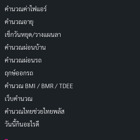
ภาพวาบเร็ว
คำนวณค่าไฟแอร์
ฉากสะดุ้งบางครั้งอาจใช้เทคนิคการแสดงภาพวาบเร็วของ
คำนวณอายุ
สิ่งที่น่ากลัว ซึ่งจะทำให้ผู้ชมรู้สึกสะดุ้งและหวาดกลัวในระยะ
เวลาสั้นๆ
เช็กวันหยุด/วางแผนลา
คำนวณผ่อนบ้าน
ประโยชน์ของฉากสะดุ้งในภาพยนตร์และ
คำนวณผ่อนรถ
เกม
ฤกษ์ออกรถ
ฉากสะดุ้งมีบทบาทสำคัญในการสร้างความตื่นเต้นและ
คำนวณ BMI / BMR / TDEE
ความหวาดกลัวให้กับผู้ชมในภาพยนตร์และเกมสยองขวัญ
เว็บคํานวณ
ประโยชน์ของฉากสะดุ้ง ได้แก่
คํานวณไทยช่วยไทยพลัส
สร้างความตื่นเต้นและความหวาดกลัว
วันนี้กินอะไรดี
ฉากสะดุ้งช่วยสร้างความตื่นเต้นและความหวาดกลัวให้กับผู้