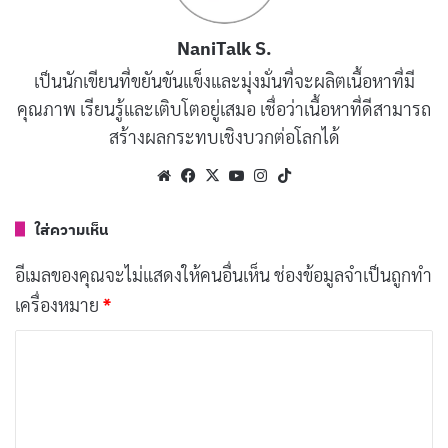
NaniTalk S.
เป็นนักเขียนที่ขยันขันแข็งและมุ่งมั่นที่จะผลิตเนื้อหาที่มี
คุณภาพ เรียนรู้และเติบโตอยู่เสมอ เชื่อว่าเนื้อหาที่ดีสามารถ
ฉากสะดุ้ง หรือที่รู้จักกันดีในชื่อ Jump Scare เป็นเทคนิคที่
สร้างผลกระทบเชิงบวกต่อโลกได้
ใช้กันอย่างแพร่หลายในภาพยนตร์สยองขวัญและเกมสยอง
Website
Facebook
X
YouTube
Instagram
TikTok
ขวัญ เพื่อสร้างความตกใจและความหวาดกลัวให้กับผู้ชม
ฉากสะดุ้งเป็นจังหวะที่สิ่งที่น่ากลัวหรือสยองขวัญปรากฏขึ้น
ใส่ความเห็น
อย่างกะทันหัน ทำให้ผู้ชมสะดุ้งโหยงจากความตกใจ
อีเมลของคุณจะไม่แสดงให้คนอื่นเห็น
ช่องข้อมูลจำเป็นถูกทำ
เครื่องหมาย
*
องค์ประกอบของฉากสะดุ้ง
ค
ฉากสะดุ้งที่ดีจะประกอบด้วยองค์ประกอบสำคัญ 3
ว
ประการ ได้แก่
า
ม
บรรยากาศเงียบสงัด
ก่อนที่จะมีเหตุการณ์สะดุ้งเกิด