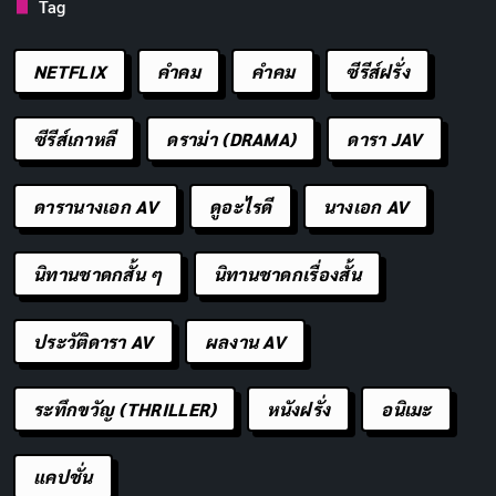
ชมได้อย่างมีประสิทธิภาพ เนื่องจากเป็นการนำเสนอสิ่งที่
Tag
น่ากลัวอย่างกะทันหันและไม่ได้คาดคิด ทำให้ผู้ชมสะดุ้งและ
NETFLIX
คำคม
คําคม
ซีรีส์ฝรั่ง
หวาดกลัวไปด้วย
สร้างความแปลกใหม่และน่าติดตาม
ซีรีส์เกาหลี
ดราม่า (DRAMA)
ดารา JAV
การใช้ฉากสะดุ้งอย่างมีศิลปะจะช่วยสร้างความแปลกใหม่
ดารานางเอก AV
ดูอะไรดี
นางเอก AV
และน่าติดตามสำหรับผู้ชม เนื่องจากพวกเขาจะอยากรู้ว่า
สิ่งสะดุ้งจะเกิดขึ้นอีกเมื่อใด ทำให้ติดตามเรื่องราวต่อไป
นิทานชาดกสั้น ๆ
นิทานชาดกเรื่องสั้น
อย่างไม่รู้จบ
ประวัติดารา AV
ผลงาน AV
เสริมบรรยากาศสยองขวัญ
ฉากสะดุ้งช่วยเสริมบรรยากาศสยองขวัญให้กับภาพยนตร์
ระทึกขวัญ (THRILLER)
หนังฝรั่ง
อนิเมะ
หรือเกมได้อย่างดี เนื่องจากสร้างความรู้สึกหวาดกลัวและไม่
แน่ใจว่าจะเกิดอะไรขึ้นต่อไป ทำให้บรรยากาศโดยรวมดูน่า
แคปชั่น