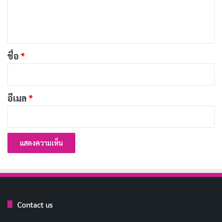
เ
ขึ้น บรรยากาศจะค่อยๆ สร้างความตึงเครียดและ
ห็
ความหวาดกลัวให้กับผู้ชม
น
เสียงประกอบเพื่อเร้าอารมณ์
มีการใช้เสียงดนตรีหรือ
*
ชื่อ
*
เสียงประกอบเพื่อเร้าอารมณ์ความรู้สึกของผู้ชม ทำให้
รู้สึกว่ากำลังจะมีบางอย่างเกิดขึ้น
สิ่งสยองขวัญปรากฏอย่างกะทันหัน
หลังจาก
อีเมล
*
บรรยากาศถูกสร้างขึ้นมาแล้ว สิ่งสยองขวัญจะปรากฏ
ขึ้นอย่างกะทันหันและไม่ได้คาดคิด ส่งผลให้ผู้ชมสะดุ้ง
จากความตกใจ
ประเภทของฉากสะดุ้ง
ฉากสะดุ้งสามารถแบ่งออกเป็นประเภทต่างๆ ได้ดังนี้
Contact us
บทความที่เกี่ยวข้อง