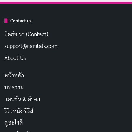
รสนิยมชัดเจน ไม่ใช่แค่บุคลิกที่ถูกสร้างขึ้นมาเพื่อขาย
Contact us
ประวัติโดยย่อของ Mitsuki Momota
ติดต่อเรา (Contact)
Mitsuki Momota เกิดเมื่อวันที่ 25 สิงหาคม 2002 ที่กรุง
support@nanitalk.com
โตเกียว ประเทศญี่ปุ่น กรุ๊ปเลือด A ราศีกันย์ เข้าสู่วงการ AV
About Us
เมื่ออายุ 21 ปี ในขณะที่ยังเป็นนักศึกษามหาวิทยาลัย เธอให้
สัมภาษณ์ในผลงานเดบิวต์ว่าเหตุผลที่ตัดสินใจเข้ามาในสาย
หน้าหลัก
งานนี้เพราะ “ชีวิตที่ผ่านมามันธรรมดาเกินไป อยากทำ
อะไรที่ท้าทายและเร้าใจมากกว่านี้”
บทความ
แคปชั่น & คำคม
ช่วงปี 2023-2024 คือระยะสร้างฐานแฟนคลับของเธอ
รีวิวหนัง-ซีรีส์
อย่างรวดเร็ว โดยค่าย MOODYZ ดันเธออย่างเต็มกำลังด้วย
ผลงานมาตรฐานสูง เดือนเมษายน 2024 เธอออก
ดูอะไรดี
photobook เล่มแรกชื่อ “ももたん” (Momotan) กับ