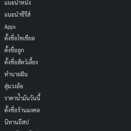
แนะนำหนัง
สำนักพิมพ์ GOT ซึ่งถือว่าเร็วมากเมื่อเทียบกับนักแสดง AV
แนะนำซีรีส์
ทั่วไปที่มักต้องรอเวลาสะสมชื่อเสียงก่อนถึงจะมี
photobook เป็นของตัวเอง ตลอดปี 2024 เธอยังได้ถ่าย
Apps
Digital Photobook กับสำนักพิมพ์ยักษ์ใหญ่อย่าง
ตั้งชื่อโซเชียล
Shogakukan, Kodansha และ Kobunsha ซึ่งช่วยขยายฐาน
ตั้งชื่อลูก
ผู้ชมออกไปนอกเหนือจากผู้ชม AV โดยเฉพาะ
ตั้งชื่อสัตว์เลี้ยง
จุดเปลี่ยนสำคัญในเส้นทางของเธอเกิดขึ้นเมื่อ 4 กุมภาพันธ์
ทำนายฝัน
2025 ที่เธอประกาศย้ายสังกัดจาก LIGHT promotion ไป
สุ่มวงล้อ
อยู่กับ Bstar พร้อมเปลี่ยนชื่อในการเขียนจาก 百田光
希
เป็น 百田光
稀
(ยังอ่านว่า “โมะโมะตะ มิสึคิ” เช่นเดิม) การ
ราคาน้ำมันวันนี้
เปลี่ยนชื่อครั้งนี้ถูกประกาศผ่านทาง
X (Twitter) ทางการ
ตั้งชื่อร้านมงคล
ของเธอ
และนับจากนั้นเป็นต้นมาเธอใช้ชื่อ 百田光稀 ใน
นิทานอีสป
ผลงานทั้งหมด