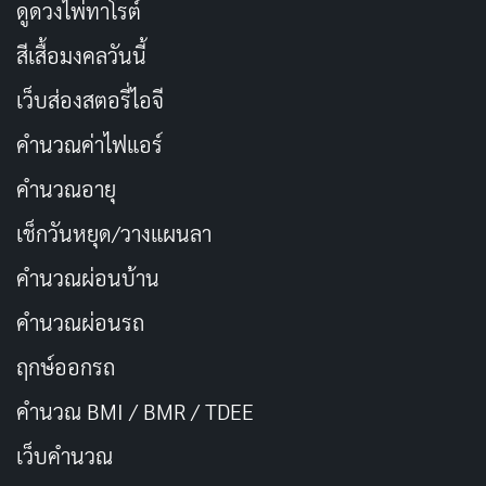
ดูดวงไพ่ทาโรต์
ปลายปี 2025 เธอได้เข้าร่วมโปรเจกต์ใหญ่ของค่ายใน
สีเสื้อมงคลวันนี้
โอกาส MOODYZ ครบรอบ 25 ปี กับผลงานรวมดาว
“MOODYZ ONLY ONE STARS” ซึ่งขึ้นอันดับ 1 บนชาร์ต
เว็บส่องสตอรี่ไอจี
FANZA รายสัปดาห์ และเดือนตุลาคมปีเดียวกันเป็นครั้งแรก
คำนวณค่าไฟแอร์
ที่เธอถ่ายทำผลงานแนว “nama” (แนวมิด) และ
คำนวณอายุ
“nakadashi” (แนวน้ำแน่น) ซึ่งเป็นก้าวสำคัญในเส้นทาง
เช็กวันหยุด/วางแผนลา
ของนักแสดง AV ญี่ปุ่นหลายคน
คำนวณผ่อนบ้าน
ข้อมูลส่วนตัวของ Mitsuki Momota
คำนวณผ่อนรถ
รายการ
ข้อมูล
ฤกษ์ออกรถ
คำนวณ BMI / BMR / TDEE
百田光稀 (Mitsuki
ชื่อในวงการ
Momota)
เว็บคํานวณ