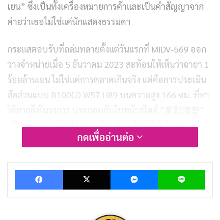
เยน” ซึ่งเป็นทั้งเครื่องหมายการค้าและเป็นคำสัญญาจาก
ค่ายว่าเธอไม่ใช่แค่นักแสดงธรรมดา
กระแสตอบรับที่ถล่มทลายตั้งแต่วันแรกที่ MIDV-569 ออก
วางจำหน่ายเมื่อ 5 ธันวาคม 2023 สะท้อนให้เห็นว่าฉายา 1
ร้อยล้านเยน ไม่ใช่แค่การตลาดเกินจริง แต่คือการประเมิน
สัดส่วนแบบ B100(J) W57 H89 บนความสูง 166 ซม. ที่หา
ได้ยากยิ่งในวงการ ประกอบกับใบหน้าสไตล์ “童顔清楚”
หรือหน้าหวานใสสไตล์สาวเรียบร้อย ยิ่งทำให้เกิดความต่าง
กดเพื่ออ่านต่อ
สุดขั้ว (Gap) ที่กลายเป็นจุดขายสำคัญตั้งแต่นาทีแรกที่ผู้ชม
ได้รู้จัก Mitsuki Momota
Facebook
X
Messenger
Lin
ย้อนกลับไปก่อนที่เธอจะกลายเป็น
ดารา JAV
เจ้าของ
สัดส่วนระดับ J-Cup เธอคือนักศึกษามหาวิทยาลัยธรรมดา
คนหนึ่งในโตเกียวที่ตัดสินใจกระโดดเข้ามาในโลกที่แตกต่าง