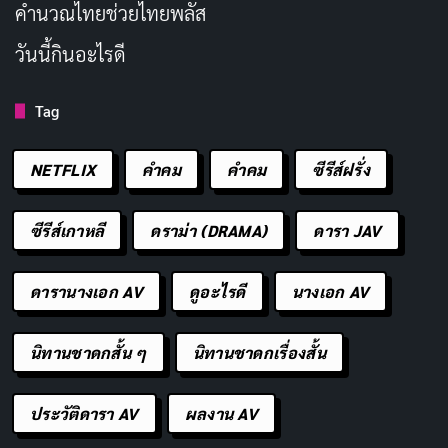
คํานวณไทยช่วยไทยพลัส
ชื่อภาษาอังกฤษ
Mitsuki Momota
วันนี้กินอะไรดี
ชื่อญี่ปุ่น
ももた みつき
Tag
百田光希 (อ่านเหมือน
ชื่อเดิมในวงการ
เดิม เปลี่ยน 4 ก.พ. 2025)
NETFLIX
คำคม
คําคม
ซีรีส์ฝรั่ง
25 สิงหาคม 2002 (อายุ
วันเกิด
23 ปี)
ซีรีส์เกาหลี
ดราม่า (DRAMA)
ดารา JAV
สถานที่เกิด
โตเกียว ประเทศญี่ปุ่น
ดารานางเอก AV
ดูอะไรดี
นางเอก AV
สัญชาติ
ญี่ปุ่น
นิทานชาดกสั้น ๆ
นิทานชาดกเรื่องสั้น
ส่วนสูง
166 ซม.
ประวัติดารา AV
ผลงาน AV
B100 (J Cup) – W57 –
สัดส่วน