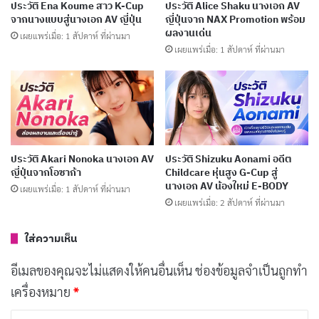
ประวัติ Ena Koume สาว K-Cup
ประวัติ Alice Shaku นางเอก AV
จากนางแบบสู่นางเอก AV ญี่ปุ่น
ญี่ปุ่นจาก NAX Promotion พร้อม
สิ่งที่ทำให้ชื่อ Mitsuki Momota แตกต่างจาก
ดารานางเอก
ผลงานเด่น
เผยแพร่เมื่อ: 1 สัปดาห์ ที่ผ่านมา
เผยแพร่เมื่อ: 1 สัปดาห์ ที่ผ่านมา
AV
คนอื่นในยุคเดียวกันคือการถูกวางคอนเซ็ปต์ “พรีเมียม”
ตั้งแต่แรกเริ่ม MOODYZ ไม่ได้ขายเธอในฐานะนักแสดงใหม่
ธรรมดา แต่ขายในฐานะ “ผลงานระดับมาสเตอร์พีซ” ที่มา
พร้อมป้ายราคาเชิงสัญลักษณ์อย่าง 100 ล้านเยน กลยุทธ์นี้
ทำให้เธอถูกพูดถึงในสื่อญี่ปุ่นกระแสหลักอย่าง NEWS Post
ประวัติ Akari Nonoka นางเอก AV
ประวัติ Shizuku Aonami อดีต
Seven ตั้งแต่เดือนมกราคม 2024 หรือแค่เดือนเดียวหลังเด
ญี่ปุ่นจากโอซาก้า
Childcare หุ่นสูง G-Cup สู่
บิวต์เท่านั้น
นางเอก AV น้องใหม่ E-BODY
เผยแพร่เมื่อ: 1 สัปดาห์ ที่ผ่านมา
เผยแพร่เมื่อ: 2 สัปดาห์ ที่ผ่านมา
บทความที่เกี่ยวข้อง
ใส่ความเห็น
ประวัติ Yuno Sakura นางเอก AV เสียงน่ารักดาวรุ่ง
อีเมลของคุณจะไม่แสดงให้คนอื่นเห็น
ช่องข้อมูลจำเป็นถูกทำ
MOODYZ
เครื่องหมาย
*
เผยแพร่เมื่อ: 4 วัน ที่ผ่านมา