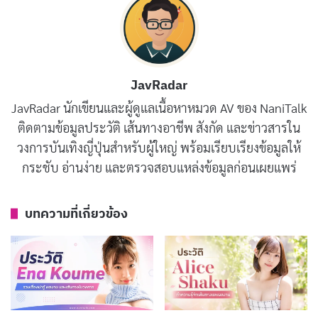
จากชีวิตเดิมโดยสิ้นเชิง บทความนี้จะพาเจาะลึก
ประวัติ
Mitsuki Momota
ตั้งแต่จุดเริ่มต้นก่อนเข้าวงการ ช่วงเดบิ
วต์ ช่วงเปลี่ยนค่ายและเปลี่ยนชื่อ ไปจนถึงผลงานเด่นและ
สถานะปัจจุบัน
JavRadar
JavRadar นักเขียนและผู้ดูแลเนื้อหาหมวด AV ของ NaniTalk
Mitsuki Momota คือใคร
ติดตามข้อมูลประวัติ เส้นทางอาชีพ สังกัด และข่าวสารใน
วงการบันเทิงญี่ปุ่นสำหรับผู้ใหญ่ พร้อมเรียบเรียงข้อมูลให้
Mitsuki Momota เป็น
นางเอก AV ญี่ปุ่น
สังกัด MOODYZ
กระชับ อ่านง่าย และตรวจสอบแหล่งข้อมูลก่อนเผยแพร่
แบบ Exclusive มาตั้งแต่เดบิวต์จนถึงปัจจุบัน ภายใต้การ
ดูแลของเอเจนซี Bstar (ย้ายมาจาก LIGHT promotion ใน
บทความที่เกี่ยวข้อง
เดือนกุมภาพันธ์ 2025) ในบรรดานักแสดง MOODYZ รุ่น
ใหม่ เธอถูกจัดให้อยู่ในกลุ่มที่มีมูลค่าทางการตลาดสูงที่สุด
กลุ่มหนึ่งของค่าย ด้วยคาแรกเตอร์ที่เป็นเอกลักษณ์เฉพาะ
ตัวอย่าง “สาวร่างสูงหน้าหวาน แต่มีทรวดทรงระดับ J-
Cup” ซึ่งเป็นจุดสมดุลที่หาได้ไม่บ่อยนัก