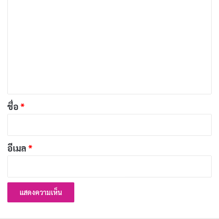
ค
ประวัติ Yumi Nijimura นางเอก AV หน้าใหม่มาแรง
ว
พร้อมผลงานเด่น
า
เผยแพร่เมื่อ: 5 วัน ที่ผ่านมา
ม
เ
ประวัติ Yume Nishimiya นางเอก AV ญี่ปุ่นชื่อดัง
ห็
พร้อมผลงานเด่น
เผยแพร่เมื่อ: 6 วัน ที่ผ่านมา
น
*
ชื่อ
*
ประวัติ Yuka Miyoshi นางเอก AV อดีตผู้ประกาศ
ข่าว
เผยแพร่เมื่อ: 1 สัปดาห์ ที่ผ่านมา
อีเมล
*
นอกเหนือจากจุดขายด้านรูปร่าง Mitsuki Momota ยังมี
ความสามารถพิเศษที่ไม่ค่อยมีใครพูดถึงอย่าง “โมะโนะมา
เนะ” (ものまね / การเลียนแบบ) รวมถึงงานอดิเรกคือการ
ดูหนังและซีรีส์ ซึ่งสะท้อนว่าเธอเป็นคนที่มีโลกส่วนตัวและ