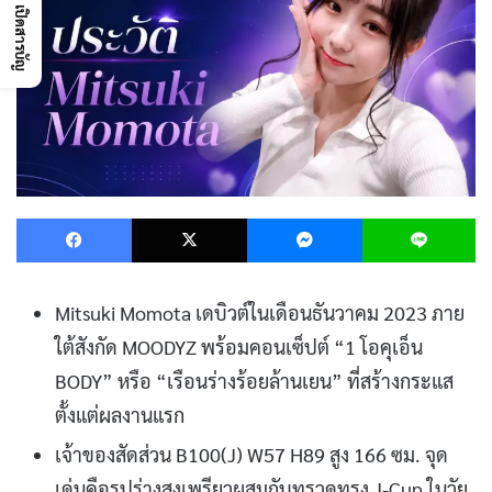
เปิดสารบัญ
Facebook
X
Messenger
L
Mitsuki Momota เดบิวต์ในเดือนธันวาคม 2023 ภาย
ใต้สังกัด MOODYZ พร้อมคอนเซ็ปต์ “1 โอคุเอ็น
BODY” หรือ “เรือนร่างร้อยล้านเยน” ที่สร้างกระแส
ตั้งแต่ผลงานแรก
เจ้าของสัดส่วน B100(J) W57 H89 สูง 166 ซม. จุด
เด่นคือรูปร่างสูงเพรียวผสมกับทรวดทรง J-Cup ในวัย