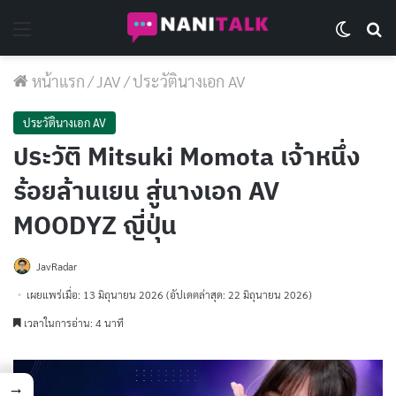
Menu
Switch 
Se
หน้าแรก
/
JAV
/
ประวัตินางเอก AV
ประวัตินางเอก AV
ประวัติ Mitsuki Momota เจ้าหนึ่ง
ร้อยล้านเยน สู่นางเอก AV
MOODYZ ญี่ปุ่น
JavRadar
เผยแพร่เมื่อ: 13 มิถุนายน 2026
(อัปเดตล่าสุด: 22 มิถุนายน 2026)
เวลาในการอ่าน: 4 นาที
→