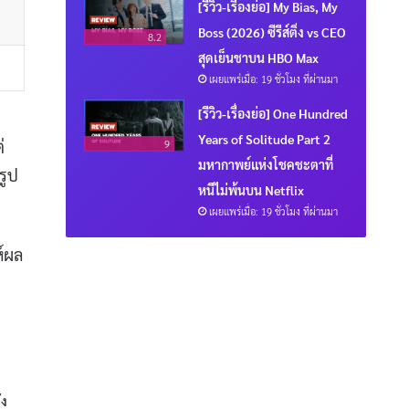
[รีวิว-เรื่องย่อ] My Bias, My
Boss (2026) ซีรีส์ติ่ง vs CEO
8.2
สุดเย็นชาบน HBO Max
เผยแพร่เมื่อ: 19 ชั่วโมง ที่ผ่านมา
[รีวิว-เรื่องย่อ] One Hundred
Years of Solitude Part 2
่
9
มหากาพย์แห่งโชคชะตาที่
รูป
หนีไม่พ้นบน Netflix
เผยแพร่เมื่อ: 19 ชั่วโมง ที่ผ่านมา
ห์ผล
ัง