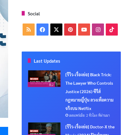
Social
RSS
Facebook
X
Pinterest
YouTube
Instagram
TikTok
Last Updates
[รีวิว-เรื่องย่อ] Black Trick:
The Lawyer Who Controls
8.2
Justice (2026) ซีรีส์
กฎหมายญี่ปุ่น ลวงเพื่อความ
จริงบน Netflix
เผยแพร่เมื่อ: 2 ชั่วโมง ที่ผ่านมา
Messenger
[รีวิว-เรื่องย่อ] Doctor-X the
Movie (2024) ปิดตำนาน