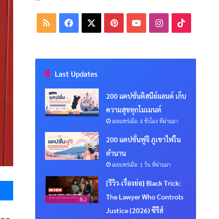
RSS
Facebook
X
Pinterest
YouTube
Instagram
TikTok
Last Updates
200 แคปชั่นดิสนีย์แลนด์ เก็บ
ความสุขทุกโมเมนต์
เผยแพร่เมื่อ: 4 ชั่วโมง ที่ผ่านมา
200 แคปชั่นฟูจิ ภูเขาไฟใน
ตำนาน
เผยแพร่เมื่อ: 1 วัน ที่ผ่านมา
Messenger
[รีวิว-เรื่องย่อ] Black Trick:
The Lawyer Who Controls
8.2
Justice (2026) ซีรีส์