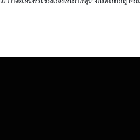
แล้วว่าจะมีหนังหรือซีรีส์เรื่องไหนมาให้ดูบ้างในเดือนกรกฎาคมม