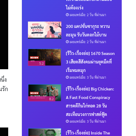
ไม่ต้องเร่ง
เผยแพร่เมื่อ: 2 วัน ที่ผ่านมา
200 แคปชั่นซากุระ หวาน
ละมุน รับวันดอกไม้บาน
เผยแพร่เมื่อ: 2 วัน ที่ผ่านมา
[รีวิว-เรื่องย่อ] 1670 Season
3 เสียดสีสังคมผ่านยุคมืดที่
5.2
เริ่มหมดมุก
เผยแพร่เมื่อ: 3 วัน ที่ผ่านมา
ึ่ง
มรัก
[รีวิว-เรื่องย่อ] Big Chicken:
A Fast Food Conspiracy
8.2
สารคดีกินไก่ทอด 28 วัน
สะเทือนวงการฟาสต์ฟู้ด
เผยแพร่เมื่อ: 3 วัน ที่ผ่านมา
[รีวิว-เรื่องย่อ] Inside The