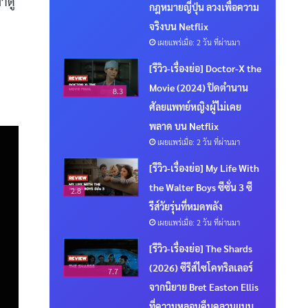
าดู
กฎหมายญี่ปุ่น ลวงเพื่อความ
จริงบน Netflix
เผยแพร่เมื่อ: 2 วัน ที่ผ่านมา
[รีวิว-เรื่องย่อ] Doctor-X the
Movie (2024) ปิดตำนาน
8.3
ศัลยแพทย์หญิงผู้ไม่เคย
พลาด บน Netflix
เผยแพร่เมื่อ: 2 วัน ที่ผ่านมา
[รีวิว-เรื่องย่อ] My Life With
the Walter Boys ซีซั่น 3 ซี
2.8
รีส์วัยรุ่นที่หมดพลัง
เผยแพร่เมื่อ: 2 วัน ที่ผ่านมา
[รีวิว-เรื่องย่อ] The Shards
(2026) ซีรีส์ไซโคทริลเลอร์
7.7
จากนิยาย Bret Easton Ellis
ที่ความหลอนคืบคลานแบบ