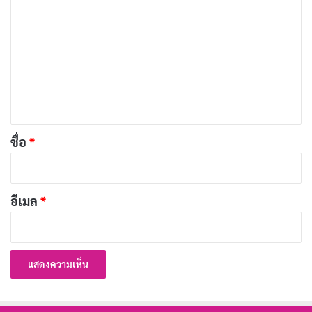
[รีวิว-เรื่องย่อ] Instadocs: The Prediction Games
ว
เมื่อโลกพนันทำนายอนาคต
า
เผยแพร่เมื่อ: 1 สัปดาห์ ที่ผ่านมา
ม
เ
ลองของ ซีรีส์
ห็
น
*
ชื่อ
*
อีเมล
*
เรื่องราวอื้อฉาวของชมรมเชียร์ลีดเดอร์ของมหาวิทยาลัย