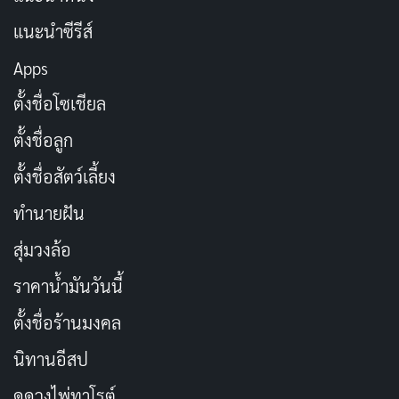
แนะนำซีรีส์
Apps
ตั้งชื่อโซเชียล
บอกเล่าเรื่องราวของการแข่งขันโบราณที่ดีที่สุดของ
ตั้งชื่อลูก
อาณาจักรที่แตกต่างกันต่อสู้กัน เป้าหมาย – สิบชนะเพื่อให้
สามารถบุกอาณาจักรที่แพ้ได้อย่างถูกกฎหมาย Outworld
ตั้งชื่อสัตว์เลี้ยง
ได้รวบรวมชัยชนะเก้าครั้งต่อ Earthrealm ดังนั้นจึงขึ้นอยู่
ทำนายฝัน
กับ Lord Rayden และนักสู้ของเขาที่จะหยุดไม่ให้
สุ่มวงล้อ
Outworld ไปถึงชัยชนะครั้งสุดท้าย
ราคาน้ำมันวันนี้
รับชมได้วันที่ 2 ต.ค. 63
ตั้งชื่อร้านมงคล
EMILY IN PARIS
นิทานอีสป
ดูดวงไพ่ทาโรต์