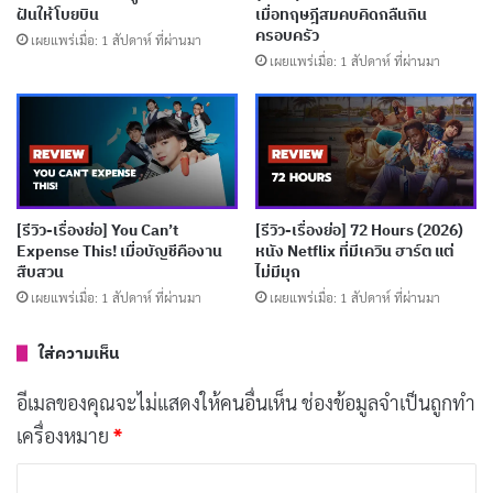
ฝันให้โบยบิน
เมื่อทฤษฎีสมคบคิดกลืนกิน
จึงมีแต่คำปลอบใจตัวเองว่า ไปพลาง ๆ ว่า “ถ้าสบายเมื่อ
ครอบครัว
เผยแพร่เมื่อ: 1 สัปดาห์ ที่ผ่านมา
ไหร่ ค่อยหันไปเรียกคะแนนนิยมจากลูก และเมียก็ได้”
เผยแพร่เมื่อ: 1 สัปดาห์ ที่ผ่านมา
บทความที่เกี่ยวข้อง
[รีวิว-เรื่องย่อ] The Idaho Murders: College
Nightmare สารคดีคดีสะเทือนอเมริกา
เผยแพร่เมื่อ: 1 สัปดาห์ ที่ผ่านมา
[รีวิว-เรื่องย่อ] You Can’t
[รีวิว-เรื่องย่อ] 72 Hours (2026)
Expense This! เมื่อบัญชีคืองาน
หนัง Netflix ที่มีเควิน ฮาร์ต แต่
สืบสวน
ไม่มีมุก
[รีวิว-เรื่องย่อ] Wrath (2026) ซีรีส์ MMA บราซิล
เผยแพร่เมื่อ: 1 สัปดาห์ ที่ผ่านมา
เผยแพร่เมื่อ: 1 สัปดาห์ ที่ผ่านมา
หมัดหนักแต่ไร้วิญญาณ
เผยแพร่เมื่อ: 1 สัปดาห์ ที่ผ่านมา
ใส่ความเห็น
[รีวิว-เรื่องย่อ] Final Project ซีรีส์ทริลเลอร์ที่อยาก
อีเมลของคุณจะไม่แสดงให้คนอื่นเห็น
ช่องข้อมูลจำเป็นถูกทำ
เล่าเยอะเกิน ในเวลาน้อยเกิน
เครื่องหมาย
*
เผยแพร่เมื่อ: 1 สัปดาห์ ที่ผ่านมา
ค