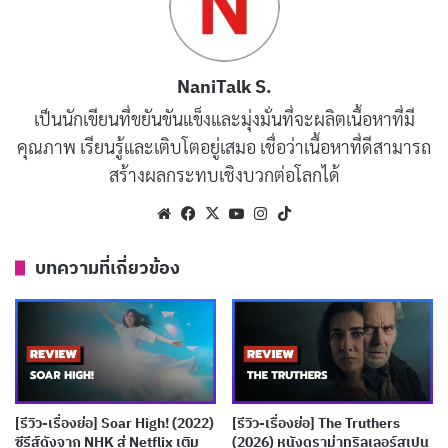
NaniTalk S.
เป็นนักเขียนที่ขยันขันแข็งและมุ่งมั่นที่จะผลิตเนื้อหาที่มี
คุณภาพ เรียนรู้และเติบโตอยู่เสมอ เชื่อว่าเนื้อหาที่ดีสามารถ
ลูกค้ารายแรกของ รีโมท Click คือ ยอดชาย ไมเคิล นิวแมน
สร้างผลกระทบเชิงบวกต่อโลกได้
(อดัม แซนเลอร์) ที่สละโสดกับแฟนสาวสวยจัด นามว่า ดอน
Website
Facebook
X
YouTube
Instagram
TikTok
น่า (เคท เบคคินเซล) จนมีพยานรักจอมซนด้วยกัน 2 คน คือ
เบน (โจเชฟ แคสทาน่อน) และ ซาแมนธา (เททั่ม แม็คแคน)
บทความที่เกี่ยวข้อง
แม้ว่าเมียจะสวย และลูกจะน่ารักเพียงใด แต่ทว่าไมเคิลกลับ
ไม่มีเวลาได้เอาใจลูก และเมียมากนัก เพราะวัน ๆ เอาแต่
ทำงานในบริษัทสถาปนิกยักษ์ใหญ่ร่วมกับเจ้านายยอดแย่
ไมเคิลยอมทุ่มเทเวลาทั้งหมดเพื่องาน โดยหวังว่าสักวัน เจ้า
นายจะตาสว่างเห็นความสามารถ และความทุ่มเทนี้ และ
[รีวิว-เรื่องย่อ] Soar High! (2022)
[รีวิว-เรื่องย่อ] The Truthers
แต่งตั้งให้เขาเป็นใหญ่เป็นโตในบริษัทซะที ในหัวของไมเคิล
ซีรีส์ดังจาก NHK สู่ Netflix เติม
(2026) หนังดราม่าทริลเลอร์สเปน