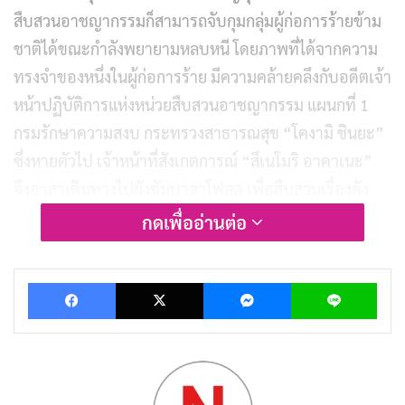
สืบสวนอาชญากรรมก็สามารถจับกุมกลุ่มผู้ก่อการร้ายข้าม
ชาติได้ขณะกำลังพยายามหลบหนี โดยภาพที่ได้จากความ
ทรงจำของหนึ่งในผู้ก่อการร้าย มีความคล้ายคลึงกับอดีตเจ้า
หน้าปฏิบัติการแห่งหน่วยสืบสวนอาชญากรรม แผนกที่ 1
กรมรักษาความสงบ กระทรวงสาธารณสุข “โคงามิ ชินยะ”
ซึ่งหายตัวไป เจ้าหน้าที่สังเกตการณ์ “สึเนโมริ อาคาเนะ”
จึงอาสาเดินทางไปยังชัมบาลาโฟลต เพื่อสืบสวนเรื่องดัง
กล่าว
กดเพื่ออ่านต่อ
Click
Facebook
X
Messenger
Lin