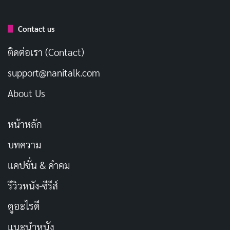
ชื่อดังแห่งหนึ่ง เมื่อถึงวันคัดเลือกเซ็นเตอร์ประจำทีมเชียร์
Contact us
ลีดเดอร์มหาวิทยาลัย ทุกคนต่างแข่งขันกันเพื่อให้ได้
ตำแหน่งนี้มาครอบครอง ด้านมืดในจิตใจของแต่ละคนเริ่ม
ติดต่อเรา (Contact)
เปิดเผย เมื่อตำแหน่งที่ทุกคนต่างหมายปองนั้นใกล้เข้ามา
support@nanitalk.com
สงครามการเชือดเฉือนด้วยความชังจึงเกิดขึ้น จนนำไปสู่
About Us
การทำคุณไสย พร้อมกับเหตุการณ์ลี้ลับที่เกิดขึ้นกับสมาชิก
ในทีมที่ยากจะหาคำตอบ
หน้าหลัก
Mortal Kombat
บทความ
แคปชั่น & คำคม
รีวิวหนัง-ซีรีส์
ดูอะไรดี
แนะนำหนัง