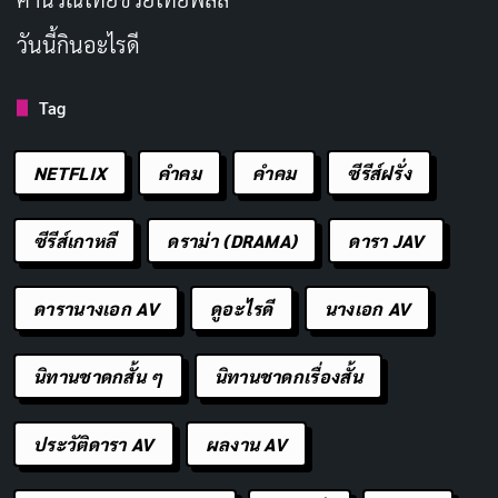
พยายามหาวิธีเอาชนะเพื่อนร่วมงาน ในขณะที่ต้องหาเพื่อน
วันนี้กินอะไรดี
ใหม่ และตามหาความรักครั้งใหม่ไปพร้อมกัน
Tag
ดูบน NETFLIX
NETFLIX
คำคม
คําคม
ซีรีส์ฝรั่ง
ฉลาดเกมส์โกง เดอะซีรีส์
ซีรีส์เกาหลี
ดราม่า (DRAMA)
ดารา JAV
ดารานางเอก AV
ดูอะไรดี
นางเอก AV
นิทานชาดกสั้น ๆ
นิทานชาดกเรื่องสั้น
ประวัติดารา AV
ผลงาน AV