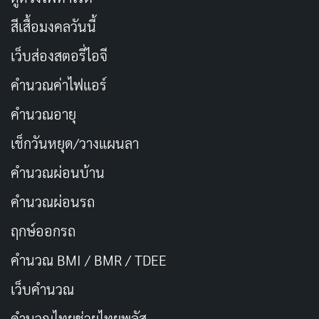
สีเสื้อมงคลวันนี้
เว็บส่องสตอรี่ไอจี
คำนวณค่าไฟแอร์
คำนวณอายุ
เช็กวันหยุด/วางแผนลา
คำนวณผ่อนบ้าน
เป็นเรื่องราวของเอมิลี่ รับบทโดย Lily Collins นักการตลาด
คำนวณผ่อนรถ
รุ่นใหม่ไฟแรงวัย 20 กว่า ๆ จากชิคาโก ที่ได้มีโอกาสย้ายไป
ทำงานที่ปารีสอย่างไม่คาดฝัน เมื่อบริษัทของเธอเข้าซื้อ
ฤกษ์ออกรถ
กิจการบริษัทการตลาดสุดหรูในฝรั่งเศส และหน้าที่หลักของ
คำนวณ BMI / BMR / TDEE
เธอครั้งนี้ ก็คือการปรับโฉมกลยุทธ์โซเชียลมีเดียให้กับริษัท
เว็บคํานวณ
ชีวิตใหม่ของเอมิลี่ในปารีสเต็มไปด้วยการผจญภัยอันน่าตื่น
เต้น และความท้าทายที่น่าประหลาดใจ เมื่อเธอต้อง
คํานวณไทยช่วยไทยพลัส