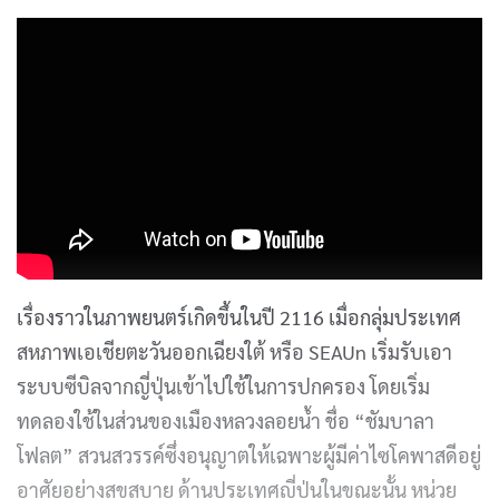
เรื่องราวในภาพยนตร์เกิดขึ้นในปี 2116 เมื่อกลุ่มประเทศ
สหภาพเอเชียตะวันออกเฉียงใต้ หรือ SEAUn เริ่มรับเอา
ระบบซีบิลจากญี่ปุ่นเข้าไปใช้ในการปกครอง โดยเริ่ม
ทดลองใช้ในส่วนของเมืองหลวงลอยน้ำ ชื่อ “ชัมบาลา
โฟลต” สวนสวรรค์ซึ่งอนุญาตให้เฉพาะผู้มีค่าไซโคพาสดีอยู่
อาศัยอย่างสุขสบาย ด้านประเทศญี่ปุ่นในขณะนั้น หน่วย