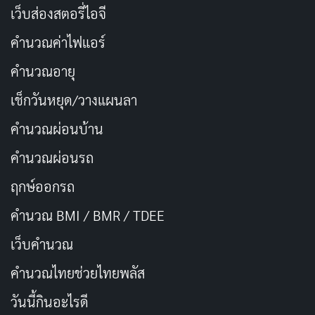
เว็บส่องสตอรี่ไอจี
Monica Huldt “ฉันจะไม่แนะนำให้ใครทำถ้า
พวกเขาต้องการทำเพียงแค่สองวันต่อ
คำนวณค่าไฟแอร์
สัปดาห์หรือบางเวลา มันไม่ใช่งานพาร์ทไทม์
คำนวณอายุ
คุณจะทําเงินได้ไม่เพียงพอ”
เช็กวันหยุด/วางแผนลา
คำนวณผ่อนบ้าน
ครีเอเตอร์ OnlyFans หลายคนพูดถึงความยากลำบากใน
คำนวณผ่อนรถ
การหารายได้ที่เหมาะสมบนแพลตฟอร์ม เนื่องจากส่วนใหญ่
ถูกปิดกั้นในการสร้างผู้ติดตามใหม่ ยิ่ง ไปกว่านั้นต้องใช้เวลา
ฤกษ์ออกรถ
และพลังงานในการผลิตเนื้อหาอย่างสม่ำเสมอสักระยะหนึ่ง
คำนวณ BMI / BMR / TDEE
ก่อนที่บัญชีจะเริ่มสร้างผลกำไรมากพอ
เว็บคํานวณ
วิธีสมัคร OnlyFans
คํานวณไทยช่วยไทยพลัส
วันนี้กินอะไรดี