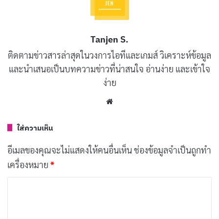
Facebook และ Instagram จึงมีการใช้กันอย่างแพร่หลาย
โดยครีเอเตอร์สายเซ็กซี่หรือสายเซ็กส์ครีเอเตอร์ที่อัปโหลด
Tanjen S.
วิดีโอและรูปภาพ สามารถโต้ตอบกับแฟน ๆ โดยใช้
ติดตามข่าวสารล่าสุดในวงการไอทีและเกมส์ วิเคราะห์ข้อมูล
ข้อความได้ทำให้ครีเอเตอร์มีส่วนร่วมกับแฟน ๆ
และนำเสนอเป็นบทความข่าวที่น่าสนใจ อ่านง่าย และเข้าใจ
ง่าย
รวมไอเดียไบโอไอจี (Bio Instagram) ตั้งไบโอไอจียังไง
ให้ปัง!
Website
เทคนิคการตั้งชื่อไอจีเท่ ๆ เก๋ ๆ ฮิป ๆ หลายแบบพร้อม
ใส่ความเห็น
ตัวอย่าง!
อีเมลของคุณจะไม่แสดงให้คนอื่นเห็น
ช่องข้อมูลจำเป็นถูกทำ
รายได้ OnlyFans ได้เท่าไหร่ ?
เครื่องหมาย
*
ค
ว
า