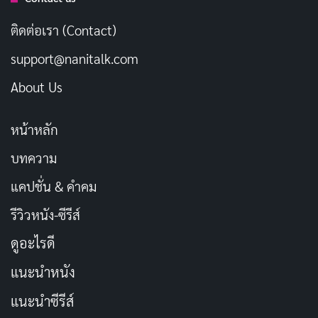
การสมัครสมาชิกแบบรายเดือนและทิป OnlyFans จะจ่าย
80% โดยเก็บ 20% ของรายได้เป็นค่าธรรมเนียม
ติดต่อเรา (Contact)
support@nanitalk.com
บทความที่เกี่ยวข้อง
About Us
OnlyFans คืออะไร สิ่งที่ควรรู้ในยุคนี้!
กรกฎาคม 24, 2022
หน้าหลัก
บทความ
แคปชั่น & คำคม
รีวิวหนัง-ซีรีส์
ดูอะไรดี
การคาดการณ์รายได้ขึ้นอยู่กับคุณภาพและ
ปริมาณของเนื้อหาที่อัปโหลด OnlyFans
แนะนำหนัง
เขียน “ยิ่งคุณโพสต์มากเท่าไหร่ แฟน ๆ ของ
แนะนำซีรีส์
คุณจะยิ่งมีแรงจูงใจในการติดตาม (และยังคง