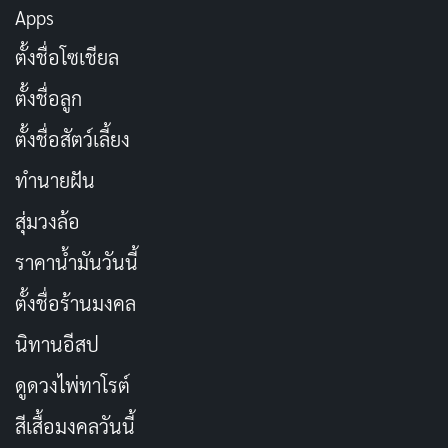
Apps
สมัครรับข้อมูล) โปรไฟล์ของคุณมากขึ้น
ตั้งชื่อโซเชียล
เท่านั้น”
ตั้งชื่อลูก
ตัวอย่างรายได้ของคนดังต่างประเทศ เช่น Blac Chyna
ตั้งชื่อสัตว์เลี้ยง
เรียกเก็บเงินจากแฟน ๆ $20 (730 บาท) ต่อเดือนเพื่อเข้า
ทำนายฝัน
ถึงหน้า OnlyFans ของเธอ หรือ Rubi Rose ทำเงิน
สุ่มวงล้อ
$100,000 (3,671,568 บาท) บน OnlyFans ในสองวันโดย
ราคาน้ำมันวันนี้
การโพสต์รูปภาพจาก Instagram ของเธอ และ Bella
Thorne ยังอ้างว่าทำเงินจาก OnlyFans ได้มากกว่า 2 ล้าน
ตั้งชื่อร้านมงคล
เหรียญในหนึ่งสัปดาห์
นิทานอีสป
ดูดวงไพ่ทาโรต์
สีเสื้อมงคลวันนี้