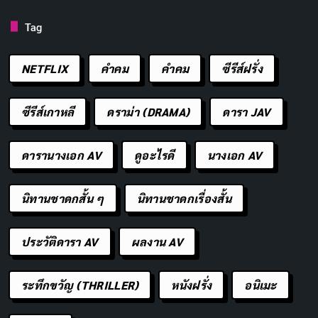
Tag
NETFLIX
คำคม
คําคม
ซีรีส์ฝรั่ง
ซีรีส์เกาหลี
ดราม่า (DRAMA)
ดารา JAV
ไปที่เว็บไซต์ OnlyFans เพื่อสร้างบัญชี คุณสามารถสร้าง
ดารานางเอก AV
ดูอะไรดี
นางเอก AV
บัญชีด้วยอีเมลได้หรือจะสมัครผ่านบัญชี Twitter ,Google
หรือ Windows Hello ก็ได้ เมื่อสร้างบัญชีของคุณแล้ว คุณ
นิทานชาดกสั้น ๆ
นิทานชาดกเรื่องสั้น
ควรเข้าสู่หน้าแรก เราขอแนะนำให้คุณไปที่หน้าการตั้งค่า
บัญชี ของคุณก่อน หากคุณต้องการเปลี่ยนชื่อผู้ใช้ อีเมล
ประวัติดารา AV
ผลงาน AV
และค่ากำหนดอื่น ๆ แถบด้านข้างทางด้านซ้ายช่วยให้คุณ
เข้าถึงการตั้งค่าโปรไฟล์ ความปลอดภัย และการแจ้งเตือน
ระทึกขวัญ (THRILLER)
หนังฝรั่ง
อนิเมะ