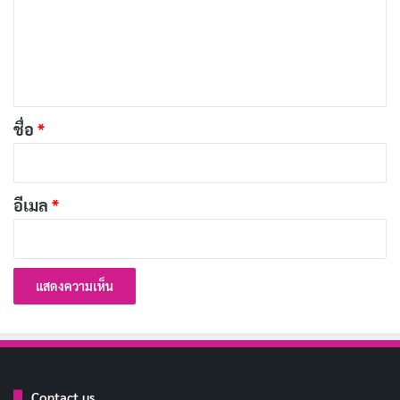
ม
เ
ห็
น
*
ชื่อ
*
อีเมล
*
ตัวเลขทั้งหมดเป็นตัวเลขโดยประมาณในปี 2021 และ
รวบรวมผ่านสื่อต่าง ๆ และรายงานการวิจัย
ภาพจาก
influencermarketinghub.com
OnlyFans ได้กำหนดราคาการสมัครสมาชิกขั้นต่ำที่ $4.99
ต่อเดือน และสูงสุด $49.99 ต่อเดือน บางคนสามารถสร้าง
รายได้จากแฟน ๆ ที่ติดตาม OnlyFans เป็นกอบเป็นกำจาก
Contact us