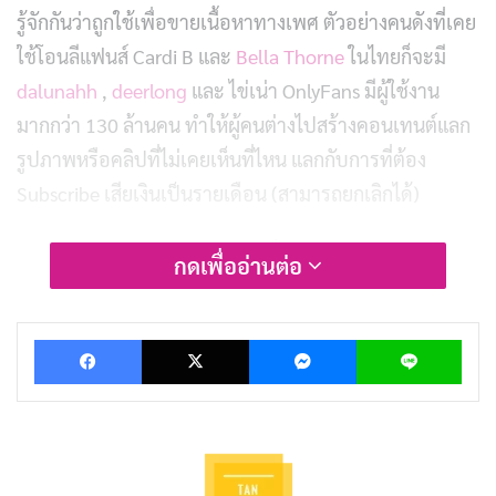
รู้จักกันว่าถูกใช้เพื่อขายเนื้อหาทางเพศ ตัวอย่างคนดังที่เคย
ใช้โอนลีแฟนส์ Cardi B และ
Bella Thorne
ในไทยก็จะมี
dalunahh
,
deerlong
และ ไข่เน่า OnlyFans มีผู้ใช้งาน
มากกว่า 130 ล้านคน ทำให้ผู้คนต่างไปสร้างคอนเทนต์แลก
รูปภาพหรือคลิปที่ไม่เคยเห็นที่ไหน แลกกับการที่ต้อง
Subscribe เสียเงินเป็นรายเดือน (สามารถยกเลิกได้)
OnlyFans เคยจะห้ามผู้ใช้โพสต์เนื้อหาทางเพศ เช่น เพศ
กดเพื่ออ่านต่อ
สัมพันธ์ทุกรูปแบบ ,การช่วยตัวเอง และแสดงอวัยวะเพศ
เป็นต้น แต่ก็ได้ยกเลิกการแบนไป เนื่องจากเกิดการต่อต้าน
Facebook
X
Messenger
Lin
จากผู้ใช้และผู้สร้างเนื้อหา
ทำไมโอนลีแฟนส์ถึงเป็นที่นิยมสำหรับครีเอเตอร์สายเซ็กซี่
หรือสายเซ็กส์ครีเอเตอร์ เนื่องจาก OnlyFans อนุญาตให้ผู้
ใช้โพสต์เนื้อหาที่อาจจะถูกแบนบนโซเชียลมีเดียอื่น ๆ เช่น