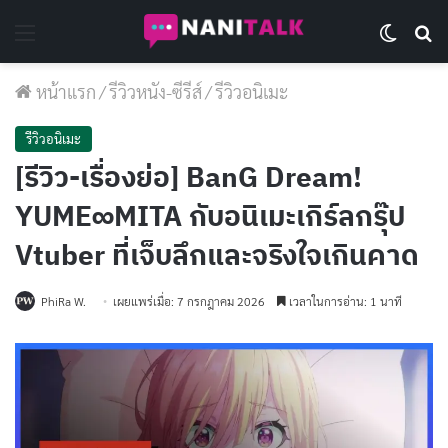
Menu
Switch 
Se
หน้าแรก
/
รีวิวหนัง-ซีรีส์
/
รีวิวอนิเมะ
รีวิวอนิเมะ
[รีวิว-เรื่องย่อ] BanG Dream!
YUME∞MITA กับอนิเมะเกิร์ลกรุ๊ป
Vtuber ที่เจ็บลึกและจริงใจเกินคาด
PhiRa W.
เผยแพร่เมื่อ: 7 กรกฎาคม 2026
เวลาในการอ่าน: 1 นาที