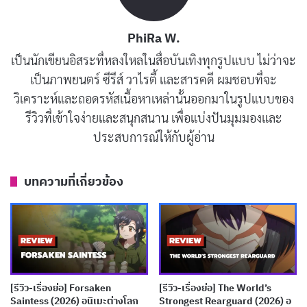
PhiRa W.
เป็นนักเขียนอิสระที่หลงใหลในสื่อบันเทิงทุกรูปแบบ ไม่ว่าจะ
เป็นภาพยนตร์ ซีรีส์ วาไรตี้ และสารคดี ผมชอบที่จะ
วิเคราะห์และถอดรหัสเนื้อหาเหล่านั้นออกมาในรูปแบบของ
รีวิวที่เข้าใจง่ายและสนุกสนาน เพื่อแบ่งปันมุมมองและ
ประสบการณ์ให้กับผู้อ่าน
BanG Dream! YUME∞MITA เล่าเรื่องของ Mugendai
บทความที่เกี่ยวข้อง
Mewtype หรือ MewType เกิร์ลกรุ๊ปสี่คนที่เกิดขึ้นจากความ
บังเอิญและเงื่อนไขทางสัญญามากกว่าความตั้งใจ สมาชิก
แต่ละคนล้วนมีเหตุผลส่วนตัวที่ทำให้ไม่พร้อมจะเป็นส่วน
หนึ่งของวง แต่กลับถูกสถานการณ์บังคับให้ต้องมาอยู่ด้วย
กัน การดำเนินเรื่องในช่วง 3 ตอนแรกจึงไม่ได้มุ่งไปที่การ
[รีวิว-เรื่องย่อ] Forsaken
[รีวิว-เรื่องย่อ] The World’s
Saintess (2026) อนิเมะต่างโลก
Strongest Rearguard (2026) อ