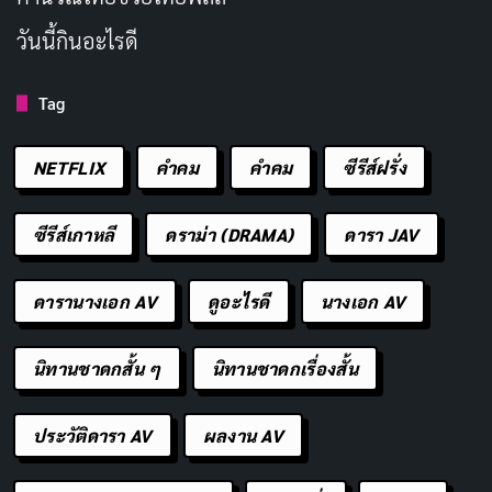
นอกจากนี้ ยังมีกลุ่ม Fairy Bouquet คู่แข่งอีกกลุ่มที่เริ่ม
วันนี้กินอะไรดี
ปรากฏตัว ซึ่งบ่งบอกว่าโลกของ BanG Dream!
Tag
YUME∞MITA ไม่ได้หมุนรอบเพียง MewType เท่านั้น แต่
เป็นระบบนิเวศของไอดอลและเกิร์ลกรุ๊ปที่แข่งขันกันจริงจัง
NETFLIX
คำคม
คําคม
ซีรีส์ฝรั่ง
หากต้องการหา
อนิเมะแนวดนตรี
ที่พูดถึงตัวตนและความ
เปราะบางของวัยรุ่นอย่างตรงไปตรงมา BanG Dream!
ซีรีส์เกาหลี
ดราม่า (DRAMA)
ดารา JAV
YUME∞MITA คือคำตอบที่ถูกต้อง ช่วงอายุ 15-16 ปีเป็น
ดารานางเอก AV
ดูอะไรดี
นางเอก AV
ช่วงที่อารมณ์แปรปรวนสูง มิตรภาพและความเป็นศัตรูอยู่
ห่างกันเพียงเส้นบาง ๆ การที่ซีรีส์ให้พื้นที่กับความเปราะ
นิทานชาดกสั้น ๆ
นิทานชาดกเรื่องสั้น
บางของตัวละครโดยไม่พยายามทำให้มันดูน่ารักหรือเบา
สบาย คือสิ่งที่ยกระดับให้เรื่องนี้อยู่เหนืออนิเมะไอดอล
ประวัติดารา AV
ผลงาน AV
ทั่วไป