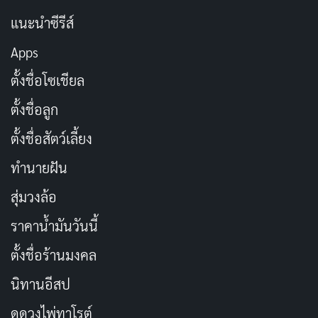
ซ้อมดนตรีให้เพราะขึ้น แต่มาจากการที่พวกเธอค่อย ๆ
แนะนำซีรีส์
เรียนรู้ที่จะ “อยู่ด้วยกัน” ท่ามกลางความไม่สมบูรณ์แบบ
Apps
ของตัวเอง
ตั้งชื่อโซเชียล
ตั้งชื่อลูก
ตั้งชื่อสัตว์เลี้ยง
ในสามตอนแรกเรายังไม่เห็นพวกเธอเล่น
ทำนายฝัน
ดนตรีด้วยกันอย่างเต็มรูปแบบเลยด้วยซ้ำ แต่
สุ่มวงล้อ
เราเข้าใจแล้วว่าทำไมพวกเธอถึงยังเล่นด้วย
ราคาน้ำมันวันนี้
กันไม่ได้ และนั่นสำคัญกว่า
ตั้งชื่อร้านมงคล
นิทานอีสป
ดูดวงไพ่ทาโรต์