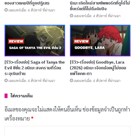
แข่งขันหรือการขึ้นเวที หากแต่เป็นการสำรวจจิตใจของตัว
ของสาวแคมป์ที่ถูกปฏิเสธ
นิเมะเกิดใหม่สายซัพพอร์ตที่ดูได้ไม่
ละครแต่ละคนทีละชั้น ผ่านบทสนทนา ความเงียบ และการ
ขี้เหร่แต่ก็ไม่ถึงกับปัง
เผยแพร่เมื่อ: 4 สัปดาห์ ที่ผ่านมา
เผยแพร่เมื่อ: 4 สัปดาห์ ที่ผ่านมา
ปะทะทางอารมณ์ที่ทำให้เห็นว่าการตั้งวงดนตรีไม่ใช่เรื่อง
ของโน้ตเพลง แต่เป็นเรื่องของหัวใจที่แตกสลายและรอการ
ฟื้นฟู
สิ่งที่ทำให้ YUME∞MITA แตกต่างจากอนิเมะแนวดนตรี
[รีวิว-เรื่องย่อ] Saga of Tanya the
[รีวิว-เรื่องย่อ] Goodbye, Lara
ทั่วไปคือการนำเสนอผ่านเลนส์ของวัฒนธรรม Vtuber และ
Evil ซีซั่น 2 อนิเมะสงครามที่ร้อน
(2026) อนิเมะเงือกน้อยผู้ไม่ยอม
โลกดิจิทัลที่ไม่ได้เป็นเพียงฉากหลัง แต่เป็นแก่นสารของ
ระอุเกินต้าน
แพ้โชคชะตา
เผยแพร่เมื่อ: 4 สัปดาห์ ที่ผ่านมา
เผยแพร่เมื่อ: 4 สัปดาห์ ที่ผ่านมา
เรื่อง ตัวละครแต่ละคนแสดงผ่านอวาตาร์ที่สะท้อน
บุคลิกภาพ ความกลัว และความปรารถนาของตัวเอง การ
ใส่ความเห็น
เป็น “ใครสักคน” บนโลกออนไลน์กับการเป็น “ตัวเอง” ใน
อีเมลของคุณจะไม่แสดงให้คนอื่นเห็น
ช่องข้อมูลจำเป็นถูกทำ
ชีวิตจริงกลายเป็นคู่ขนานที่อนิเมะเรื่องนี้สำรวจอย่างมีชั้น
เครื่องหมาย
*
เชิง
ค