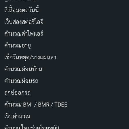
สีเสื้อมงคลวันนี้
เว็บส่องสตอรี่ไอจี
คำนวณค่าไฟแอร์
คำนวณอายุ
เช็กวันหยุด/วางแผนลา
อีกหนึ่งองค์ประกอบที่ทำให้เรื่องนี้หนักแน่นคือการปรากฏ
คำนวณผ่อนบ้าน
ตัวของ วิโอลา (Viola) และ ริทสึ (Ritsu) อดีตเพื่อนร่วมวง
ของอาราเละที่กลับมาในฐานะคู่แข่งที่พร้อมจะเหยียบย่ำ วิ
คำนวณผ่อนรถ
โอลาในฐานะฝ่ายตรงข้ามไม่ได้เป็นแค่ตัวร้ายจอมวางแผน
ฤกษ์ออกรถ
แต่เธอคือภาพสะท้อนของความล้มเหลวในอดีตของอารา
คำนวณ BMI / BMR / TDEE
เละที่ยังตามหลอกหลอน การเผชิญหน้ากับอดีตในรูปแบบ
ของคนที่เคยรู้จักกันดีที่สุด คือเดิมพันทางอารมณ์ที่สูงกว่า
เว็บคํานวณ
การแข่งดนตรีบนเวที
คํานวณไทยช่วยไทยพลัส