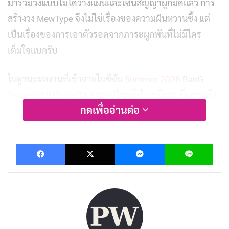
มารวมวงแบบไม่ได้วางแผนและเซ็นสัญญาผูกมัดแล้ว การ
สร้างวง MewType จึงไม่ใช่เรื่องของความฝันหวานซึ้ง แต่
เป็นเรื่องของการเอาตัวรอดจากภาระผูกพันที่ไม่มีใคร
เต็มใจแบกรับ
ในฐานะผลงานที่เข้าฉายในซีซัน
Summer 2026
BanG
Dream! YUME∞MITA กลายเป็นหนึ่งใน
อนิเมะ
ที่ถูกพูดถึง
กดเพื่ออ่านต่อ
มากที่สุดอย่างรวดเร็ว ด้วยการเปิดองก์ที่ทะเยอทะยาน ใช้
เวลากว่า 90 นาทีปูทางให้ผู้ชมรู้จักกับสมาชิกทั้งสี่คนของวง
MewType ได้แก่ อาราเละ นากามาจิ (Arale Nakamachi),
Facebook
X
Messenger
Lin
โนโนกะ มิยานากะ (Nonoka Miyanaga), ยูโนะ เซ็นโงคุ
(Yuno Sengoku) และฟูจิ มิยาโกะ (Fuji Miyako) ก่อนจะทิ้ง
ระเบิดอารมณ์ไว้ตอนท้ายแบบที่ทำให้ต้องกลับมาติดตาม
ตอนต่อไปอย่างช่วยไม่ได้