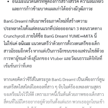
อนิเมะแนวดนตรีที่พูดถึงการสร้างสรรค์ ความล้มเหลว
และการก้าวข้ามบาดแผลเก่าได้อย่างมีวุฒิภาวะ
BanG Dream! กลับมาพร้อมภาคใหม่ที่สร้างความ
ประหลาดใจตั้งแต่ตอนแรกที่ปล่อยออกมา 3 ตอนรวดทาง
Crunchyroll ภายใต้ชื่อ BanG Dream! YUME∞MITA นี่
ไม่ใช่แค่
อนิเมะ
แนวดนตรีว่าด้วยการตั้งวงดนตรีของเด็ก
สาวมัธยมอีกครั้ง หากแต่เป็นการฉีกขนบของแฟรนไชส์ด้วย
การพาผู้ชมดำดิ่งสู่โลกของ Vtuber และวัฒนธรรมดิจิทัลที่
เข้มข้นกว่าที่เคย
หากเคยคิดว่าซีรีส์ในตระกูล BanG Dream! เป็นเพียงการ์ตูน
ดนตรีสดใสสไตล์ไอดอลที่สาว ๆ จับไมค์ร้องเพลงตามสูตร
จงเตรียมใจไว้ให้ดี เพราะภาคนี้เริ่มต้นด้วยภาพของเด็กสาว
สี่คนที่ไม่มีใครอยากอยู่ด้วยกันตั้งแต่แรก พวกเธอถูกโยนเข้า