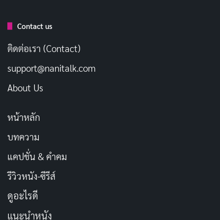
Contact us
อาราเละคือเด็กสาวที่มีไฟแรงกล้าในการเป็นนักดนตรี แต่
ติดต่อเรา (Contact)
เบื้องหลังความมุ่งมั่นนั้นคือบาดแผลจากวงเดิมที่แตกสลาย
และความกลัวว่าจะล้มเหลวอีกครั้ง ฟูจิคือนักวาดภาพ
support@nanitalk.com
ประกอบที่อ่อนล้าจากงานและชีวิต ยูโนะดูเหมือนเด็กสาวผู้
About Us
ไร้อารมณ์หากมองจากภายนอก แต่ภายในกลับเต็มไปด้วย
ความคิดที่ซับซ้อน ส่วนโนโนกะคือคนเดียวในกลุ่มที่เคยมี
หน้าหลัก
ประกายของชื่อเสียงตั้งแต่เด็กและดูจะชินกับการเป็นที่รู้จัก
บทความ
มากกว่าคนอื่น
แคปชั่น & คำคม
การที่ตัวละครเหล่านี้มีภูมิหลังที่ชัดเจนและแรงจูงใจที่แตก
รีวิวหนัง-ซีรีส์
ต่างกันอย่างสุดขั้ว ไม่เพียงแค่สร้างความขัดแย้งที่น่าสนใจ
ดูอะไรดี
แต่ยังทำให้การรวมวงไม่ใช่เรื่องง่าย และนั่นคือเสน่ห์ของ
เรื่อง เพราะการเติบโตของวง MewType ไม่ได้มาจากการ
แนะนำหนัง